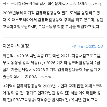
적 컴퓨터활용능력 1급 필기 최신문제집>
… 총 139종
(모두보기)
2008년부터 이기적 컴퓨터활용능력 필기 도서를 담당하고 있
다. 이패스코리아에서 컴퓨터활용능력 강의를 하고 있으며, 강원
교육과학정보원SME, 고용노동부 직훈 교사를 역임하고 있다. 2
019 교육부장관 표창장을 수상했으며, 컴퓨터활용능력 필기, 정
보처리기사 필기, e-Test Professionals MS-EXCEL 등을 집
지은이:
박윤정
저자파일
신간알림 신청
필하였다.
최근작 :
<2026 백발백중 ITQ 엑셀 2021 (자동채점프로그램,
무료 동영상 강의 제공)>
,
<2026 이기적 컴퓨터활용능력 2급
실기 기출문제집>
,
<2026 이기적 컴퓨터활용능력 1급 실기 기
출문제집>
… 총 90종
(모두보기)
<이력> 컴퓨터활용능력 2000년 ~ 현재 교재 집필 이패스코리
아 강의 중 전) 경기도 인재개발원 강의 전) 서울 데이터센터 강
의 전) EBS교육방송(자격증을 땁시다) 전) 유니텔 원격 교육 연
수 전) 서울 교육 연수원 여성 새로 일하기 센터 외 컴퓨터 학원,