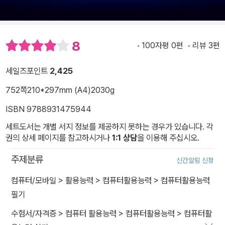
8
100자평 0편
리뷰 3편
세일즈포인트
2,425
752쪽
210*297mm (A4)
2030g
ISBN 9788931475944
세트도서는 개별 서지 정보를 제공하지 못하는 경우가 있습니다. 각
권의 상세 페이지를 참고하시거나
1:1 상담
을 이용해 주십시오.
주제분류
신간알림 신청
컴퓨터/모바일
>
활용능력
>
컴퓨터활용능력
>
컴퓨터활용능력
필기
수험서/자격증
>
컴퓨터 활용능력
>
컴퓨터활용능력
>
컴퓨터활