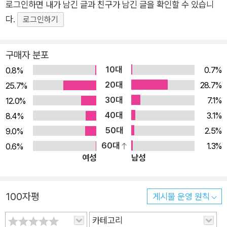
로그인하면 내가 남긴 글과 친구가 남긴 글을 확인할 수 있습니
공 2023~2024년 최근 출제된 상시 기출문제를 복원하여 도서
다.
에 10회분을 수록하였습니다. 출제 경향 분석을 토대로 문제마다
로그인하기
난이도를 상/중/하 표기하였으며 어려운 문제는 QR 코드를 통해
동영상 강의를 볼 수 있도록 준비하였습니다. 추가 모의고사 5회
구매자 분포
분은 이기적 스터디 카페(cafe.naver.com/yjbooks에서 PDF
10대
0.7%
0.8%
로 제공합니다. - 필기 CBT 온라인 문제집 서비스 CBT 온라인
20대
28.7%
25.7%
문제집은 실제 CBT 시험처럼 컴퓨터 화면에서 모의고사를 이용
30대
7.1%
12.0%
할 수 있는 서비스입니다. 영진닷컴 이기적 홈페이지(license.yo
40대
3.1%
8.4%
ungjin.com/)에서 무료로 이용하세요. - 무료 동영상 강의 제공
50대
2.5%
9.0%
자격증 실기 시험은 무조건 문제를 많이 접해보고, 많이 따라 해
60대
1.3%
0.6%
보는 것이 공부의 지름길입니다. 이 과정에서 수험생들이 헤매지
여성
남성
않고 한 번에 기능을 익힐 수 있도록 무료 동영상 강의를 제공합
니다. 동영상 강의는 PC뿐만 아니라 도서 내 QR코드를 이용하
100자평
여 모바일로도 손쉽게 시청하실 수 있습니다. - 실기 자동 채점 프
게시물 운영 원칙
로그램 제공 감점사항을 쏙~쏙~짚어주고 인쇄기능까지 제공합
카테고리
니다. - 계산작업 문제 10회 시험에 자주 출제되는 함수 사전을