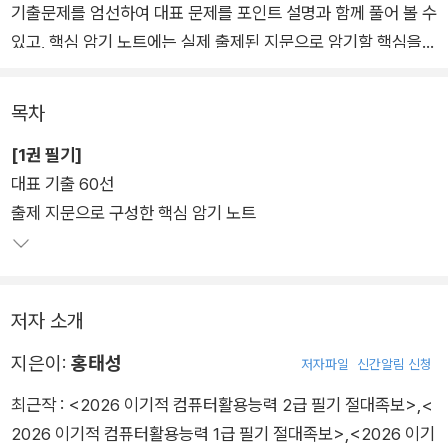
기출문제를 엄선하여 대표 문제를 포인트 설명과 함께 풀어 볼 수
있고, 핵심 암기 노트에는 실제 출제된 지문으로 암기할 핵심을
정리했다.
목차
마지막으로 최신 2023~2024년 상시 기출문제를 복원하여 해
[1권 필기]
설과 함께/따로 풀어볼 수 있도록 하여 실전 대비를 철저히 할 수
대표 기출 60선
있다. 동영상 강의는 QR을 통해 무료 제공하고 있으며 추가 문제
출제 지문으로 구성한 핵심 암기 노트
5회분과 핵심요약 PDF도 도서 구매자에게 제공하고 있다.
2권 실기는 출제기준을 분석, 반영하여 다양한 유형의 문제를 풀
어 볼 수 있고, 계산작업 문제 10회를 따로 구성하여 수험생들이
저자 소개
어려워하는 함수에 대비할 수 있도록 했다. 또한 상시 공략 문제 1
0회로 기출 문제를 풀어볼 수 있도록 하였다.
지은이:
홍태성
저자파일
신간알림 신청
최근작 :
<2026 이기적 컴퓨터활용능력 2급 필기 절대족보>
,
<
2026 이기적 컴퓨터활용능력 1급 필기 절대족보>
,
<2026 이기