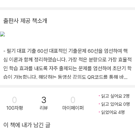
기업과 학교 강의 <저서> 『엑셀 노하우 140(성안당)』 『쉽게 배
워 폼나게 활용하는 엑셀 2007(성안당)』 『쉽게 배워 폼나게 활
출판사 제공 책소개
용하는 엑셀 2010(성안당)』 『쉽게 배워 폼나게 활용하는 엑셀 2
013+파워포인트2013(성안당)』 『컴퓨터활용능력 1급, 2급, 3급
실기(영진닷컴)』 『PCT 실기(영진닷컴)』 『컴퓨터활용능력 2급
- 필기 대표 기출 60선 대표적인 기출문제 60선을 엄선하여 핵
필기(멘토르)』등
심 이론과 함께 정리하였습니다. 가장 적은 분량으로 가장 효율적
인 학습 효과를 내도록 자주 출제되는 문제를 엄선하여 초단기 학
습이 가능합니다. 해당하는 동영상 강의도 QR코드를 통해 바로
접속하여 시청할 수 있습니다. - 필기 출제 지문으로 구성한 핵심
암기 노트 컴활 필기 시험은 문제은행 방식으로 출제되어 비슷한
읽고 싶어요 2명
0
3
0
문항이 다시 출제되는 경향이 있습니다. 실제 시험에서 출제되었
읽고 있어요 0명
100자평
리뷰
마이페이퍼
던 지문들을 모아 정리하고, 자주 출제되는 오답부터 바른 정답까
읽었어요 4명
지 정리할 수 있도록 준비하였습니다. 확실한 이해를 돕는 동영상
이 책에 내가 남긴 글
강의도 과목별 무료로 제공됩니다. - 필기 상시 기출문제 15회 제