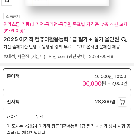
소득공제
워리스톤 키링(대기업·공기업·공무원 목표별 자격증 맞춤 추천 교재
3만원 이상)
2025 이기적 컴퓨터활용능력 1급 필기 + 실기 올인원
최신 출제기준 반영 + 동영상 강의 무료 + CBT 온라인 문제집 제공
홍태성
,
박윤정
(지은이)
영진.com(영진닷컴)
2024-09-19
종이책
40,000
원,
10%
36,000
원
+ 2,000원
전자책
28,800
원
배송료
무료
이 도서는 <
2024 이기적 컴퓨터활용능력 1급 필기 + 실기 상시 시험 공
략집
>의 개정판입니다.