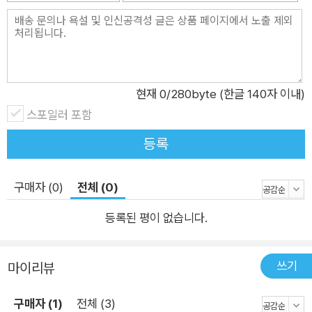
유형별로 분류하여 작성한 예제를 별책에 수록하였습니다. 실습
을 통해 시험의 흐름을 파악하고 자신감을 키우세요. - 상시 공략
문제 10회 시험 유형에 대비하여 상시 공략 문제 10회 제공하여
문제를 풀어 볼 수 있습니다. - 1:1 질문답변이 가능한 이기적 스
현재
0
/280byte (한글 140자 이내)
터디 카페 영진닷컴은 수험생 여러분들의 고충을 덜어 드리고자
스포일러 포함
이기적 스터디 카페에서 질문답변 게시판을 운영하고 있습니다.
공부하다 막히는 문제나 혼자서 해결하지 못하는 문제는 이기적
등록
스터디 카페(cafe.naver.com/yjbooks)에서 문의해주세요. 1:1
답변을 받을 수 있으며, 실시간 시험 정보와 후기 등 다양한 혜택
구매자 (0)
전체 (0)
을 제공받을 수 있습니다.
등록된 평이 없습니다.
쓰기
마이리뷰
구매자 (1)
전체 (3)