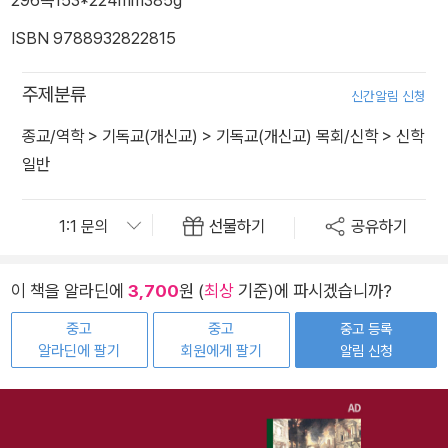
296쪽
153*224mm
385g
ISBN 9788932822815
주제분류
신간알림 신청
종교/역학
>
기독교(개신교)
>
기독교(개신교) 목회/신학
>
신학
일반
선물하기
공유하기
이 책을 알라딘에
3,700
원 (
최상
기준)에 파시겠습니까?
중고
중고
중고 등록
알라딘에 팔기
회원에게 팔기
알림 신청