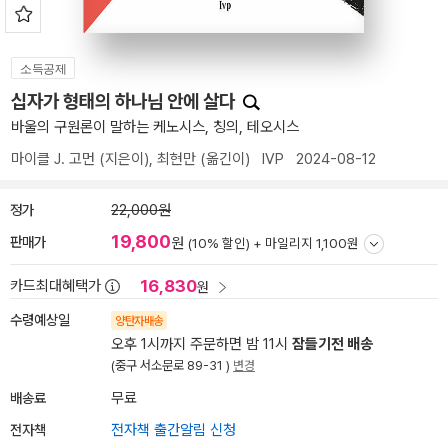
소득공제
십자가 형태의 하나님 안에 살다
바울의 구원론이 말하는 케노시스, 칭의, 테오시스
마이클 J. 고먼
(지은이),
최현만
(옮긴이)
IVP
2024-08-12
정가
22,000원
19,800
판매가
원
(10% 할인) +
마일리지 1,100원
16,830
카드최대혜택가
원
수령예상일
양탄자배송
오후 1시까지 주문하면 밤 11시
잠들기전 배송
(중구 서소문로 89-31 )
변경
배송료
무료
전자책
전자책 출간알림 신청