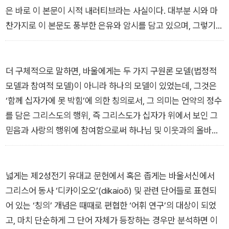
한 본서의 논의는 또한 바울의 유명한 표현인 ‘그리스도 안에’가
은 바로 이 본문이 시적 내러티브라는 사실이다. 대부분 시와 마
바울에게는 ‘하나님 안에/그리스도 안에/성령 안에’의 줄임말이
찬가지로 이 본문도 풍부한 은유와 암시를 담고 있으며, 그렇기에
었다고 제안할 것이다. 즉, 바울의 그리스도 중심성은 사실 암시
출처 혹은 심지어 ‘배경들’보다는 상호텍스트성을 이야기하는 것
적인 삼위일체론이었다.
이 아마도 더 정확할 것이다. 물론 적절한 역사적·문헌학적 정밀
_서론 | 십자가 형태 하나님 안에 살다
성을 추구하긴 해야겠지만, 또한 상호텍스트적 씨줄과 날줄로 직
더 구체적으로 말하면, 바울에게는 두 가지 구원론 모델(법정적
조된 이 작품 속에 존재하는 의미론적 중첩과 모호함을 그대로 안
모델과 참여적 모델)이 아니라 하나의 모델이 있었는데, 그것은
고 가는 법도 배워야 한다. 이 시적 상호텍스트성 개념에는 이러
‘함께 십자가에 못 박힘’에 의한 칭의로서, 그 의미는 언약의 정수
한 본문 안에 서로 창조적 긴장 관계에 있는 단어, 암시, 반향이
를 담은 그리스도의 행위, 즉 그리스도가 십자가 위에서 보인 그
존재할지도 모른다는 의미가 들어 있다. 하지만 이렇게 말한다고
믿음과 사랑의 행위에 참여함으로써 하나님 및 이웃과의 올바른
해서 혼란만 남는다는 의미도 아니고, 시적 내러티브에는 아무런
언약 관계가 회복된다는 것이다. 그리고 그리스도의 이 한번의 행
내적 구조와 일관성, 플롯, 혹은 논리가 없다는 의미도 아니다. 오
위는 율법의 ‘수직적’ 요구와 ‘수평적’ 요구 모두를 성취해서, 그
히려 그 반대다. 자료의 출처나 사전학과 관련된 절대적 정확성을
행위에 참여하는 사람들도 그와 동일한 생명을 주는 율법 성취를
넓게는 제2성전기 유대교 문헌에서 혹은 좁게는 바울서신에서
추구하려는 노력을 내려놓으면, 우리는 시 자체를 설명하기 위해
경험하며, 그 경험 안에서 죽음을 통한 부활이라는 과정, 그 역설
그리스어 동사 ‘디카이오오’(dikaioō) 및 관련 단어들로 표현되
시를 들여다볼 수 있다. 이 본문에서 논란이 되는 단어와 구절 중
적이고 기독론에 기초한 과정을 시작한다. 말하자면, 그들은 십자
어 있는 ‘칭의’ 개념은 때때로 편협한 ‘어휘 연구’의 대상이 되었
다수는 시 내부에서 그 의미를 얻는다. 더욱이 시의 전체 의미는
가에 못 박힌 그리스도와 동화되는 과정(십자가화・그리스도화)
고, 마치 단순하게 그 단어 자체가 등장하는 경우만 분석하면 이