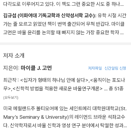
다!” 왜냐하면 “하나님은 [신자들에게]…그리스도를 모방하라기
다각도로 이루어지고 있다. 이 책도 그런 중요한 시도 중 하나다.
보다는(아마도 이것은 불가능한 과제일 것이다) 그 안에 거주해
저자의 핵심 본문은 빌립보서 2:6-11이다. 그는 바울의 칭의론이
김규섭 (이화여대 기독교학과 신약성서학 교수):
유학 시절 시간
서 혹은 그 안에 내주해서 하나님의 성령이 그리스도인을 그리스
우리가 하나님께 참여하는 ‘하나님화’를 바라본다고 말한다. 이렇
가는 줄 모르고 읽었던 책이 번역 출간되어 무척 반갑다. 마이클
도 의 모습으로 적극적으로 재형성하게 하라고 요청하기” 때문이
게 그는 칭의의 지평을 넓힌다. 또 하나님은 그리스도의 십자가를
고먼은 바울 윤리를 논의할 때 빠지지 않는 가장 중요한 학자 중
다. 역사적 예수의 충성과 사랑 안에서 알려진 선재하신 하나님의
통해 우리를 찾아오셨다. 그래서 우리는 그리스도의 십자가에 참
하나다. 고먼은 이 책에서 바울 신학의 핵심을 풍성하게 재발견한
아들의 케노시스가 부활하신 그리스도의 현실을 계속해서 정의
여하는 ‘십자가화’를 통해 하나님께 참여하는데, 곧 십자가에 참
다. 이 책은 교부신학에서 중요한 개념인 테오시스를 바울 신학의
하며, 따라서 그분이 생기를 불어넣은 사람들의 현실도 계속해서
여하는 거룩함이 칭의의 핵심이다. 이를 통해 고먼은 칭의와 그
저자 소개
중심으로 이해하면서 그리스도와의 연합과 빌립보서 2:6-11에
정의한다. 둘째, 그렇다면 우리가 1장에서 확인했듯이, 부활하신
이후의 삶을 나누어 생각하려는 습관 역시 잘못된 것임을 보여 준
나타난 그리스도 이야기를 이 관점에 따라 설명한다. 궁극적으로
지은이:
마이클 J. 고먼
분은 여전히 십자가에 못 박히신 분이다. 케제만의 유명한 말처럼
저자파일
신간알림 신청
다. 그는 칭의론의 중요 본문인 갈라디아서와 로마서의 주요 논쟁
하나님 안에 거하는 삶이란 하나님 자신의 생명에 참여하는 것으
“십자가는 부활하신 분의 서명이다.” 앞에서 묘사한 바 ‘십자가화
최근작 :
<십자가 형태의 하나님 안에 살다>
,
<움직이는 포도나
거리를 내러티브적 관점으로 솎아 내며 십자가 형태의 거룩함이
로, 이는 삼위 하나님의 십자가 형태의 성품과 생명에 변혁적으로
로서-현재적-부활’의 역설적 특징을 요구하고 허용하는 것이 바
무>
,
<신학적 방법을 적용한 새로운 바울연구개론>
… 총 51종
구원의 본질적 과정이라고 말한다. 구체적으로 거룩함은 비폭력
참여하는 것임을 이 책은 규명해 낸다. 『십자가 형태의 하나님 안
로 이 기독론적 현실이다.
과 화해의 자태로 드러난다. 이런 삶을 통해 우리는 하나님의 성
(모두보기)
에 살다』는 무엇보다도 흥미진진하다. 바울 신학의 핵심을 ‘변
_2장 | “믿음으로 의롭게 되다/그리스도와 함께 십자가에 못 박
품에 참여하는 길을 걷게 된다. 늘 듣던 믿음과 은혜 ‘타령’이 뭔
미국 메릴랜드주 볼티모어에 있는 세인트메리 대학원대학교(St.
화’라는 역동적인 관점에서 재해석하는 이 책을 통해 독자들은 유
히다”
가 이상하다고 생각해 온 사람들, 신앙이 내 삶과 따로 노는 것의
Mary’s Seminary & University)의 레이먼드 브라운 석좌교수
익하고 새로운 통찰을 발견할 것이다.
불편함을 해소하려는 이들에게, 보다 포괄적이고 깊은 칭의 이야
다. 신약학자로서 바울 신학과 영성 연구 분야에서 탁월한 성과를