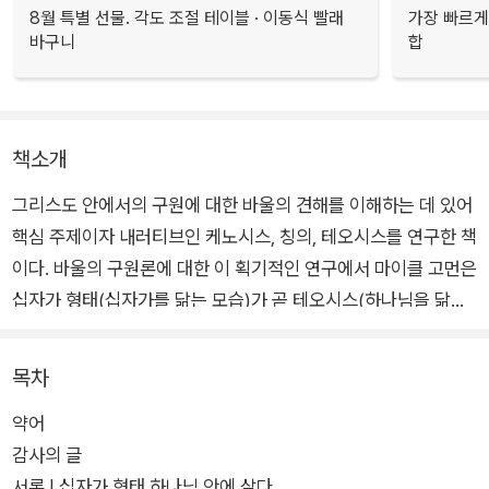
8월 특별 선물. 각도 조절 테이블 · 이동식 빨래
가장 빠르게
바구니
합
책소개
그리스도 안에서의 구원에 대한 바울의 견해를 이해하는 데 있어
핵심 주제이자 내러티브인 케노시스, 칭의, 테오시스를 연구한 책
이다. 바울의 구원론에 대한 이 획기적인 연구에서 마이클 고먼은
십자가 형태(십자가를 닮는 모습)가 곧 테오시스(하나님을 닮는
모습)이며, 바울 구원론의 핵심이 하나님을 닮아 가는 것에 있다
고 주장한다. 성령에 힘입어 십자가에 못 박히고 부활하신 성육신
목차
그리스도에 동화됨으로써, 하나님의 케노시스적이고 십자가 형
약어
태인 성품에 변혁적으로 참여하라!
감사의 글
서론 | 십자가 형태 하나님 안에 살다