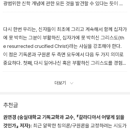
바울이 이 시를 근접 문맥과 빌립보서의 다른 곳에서, 그리고 우
에 첫발을 내딛게 되며, 그리스도는 하나님의 형상이기에 그것은
광범위한 신학 개념에 관한 모든 것을 발견할 수 있다는 듯이 연
리가 가진 바울서신 전체에서 어떻게 활용하는지 그리고 그럼으
곧 하나님화(theoformity) 혹은 신화(deification)의 과정이기
구되었다. 하지만 유대교의 신학 개념으로서 칭의를 대상으로 삼
로써 해석하는지 조사함으로써 파악될 수 있다. 따라서 이 시적
도 하다.
는 모든 논의는 서로 겹치는 개념인 언약, 생명, 그리고 당연히 정
본문을 체계적인 기독론에 관한 논문으로 취급해서는 안 되겠지
_2장 | “믿음으로 의롭게 되다/그리스도와 함께 십자가에 못 박
의/의와 반드시 연결되어야 한다. 그렇다면 바울에게 칭의는 무
다시 한번 우리는, 신자들이 최초에 그리고 계속해서 함께 십자가
만, 그 내러티브가 신학적 의미를 전달했고 또한 전달한다는 합리
히다”
엇이었는가? 내가 주장할 내용은 바울에게 칭의란 (하나님을 향
에 못 박히는 그분이 부활하신, 십자가에 못 박히신 그리스도(th
적인 가정을 할 수 있다.
한) ‘수직적’ 혹은 신학적 관계 및 그와 불가분한 (타인을 향한)
e resurrected crucified Christ)라는 사실을 강조해야 한다.
_1장 | “그는 하나님의 형태이신데도/형태이시므로”
‘수평적’ 혹은 사회적 관계 모두에서 올바른 언약 관계의 수립 혹
이 점은 기독론과 구원론 두 측면 모두에서 다음 두 가지 의미로
은 회복을 뜻하며, 바울은 그것을 언급할 때 ‘피스티스’와 ‘아가
중요하다. 첫째, 다시 일어나신 혹은 부활하신 그리스도를 경험하
페’를 가장 빈번하게 사용했고, 또한 거기에는 궁극적인 신원과
는 것으로서 ‘함께 십자가에 못 박힘’은 단지 은유에 불과한 것이
영광에 대한 확실한 소망이 포함되며, 이 모든 것은 그리스도와
아니라, 그분의 임재가 신자를 탈바꿈시키고 신자에게 활기를 불
더보기
성령에 비추어 이해되고 그리스도와 성령을 통해 경험된다는 것
어넣는 살아 있는 인격이신 분과의 만남에 관한 적절한 묘사다.
이다.
“사는 것은 더는 내가 아니요, 오직 내 안에 사는 것은 그리스도
_2장 | “믿음으로 의롭게 되다/그리스도와 함께 십자가에 못 박
추천글
시라. 이제 내가 육체 가운데 사는 삶은 자기 자신을 주심으로 나
히다”
를 사랑하신 하나님의 아들의 신실함으로 사는 것이라.” 더글러
권연경 (숭실대학교 기독교학과 교수, 『갈라디아서 어떻게 읽을
스 캠벨의 말처럼, “이것은 단순히 ‘이미타티오 크리스티’가 아니
것인가』 저자):
최근 얄팍한 칭의론/구원론을 교정하려는 시도가