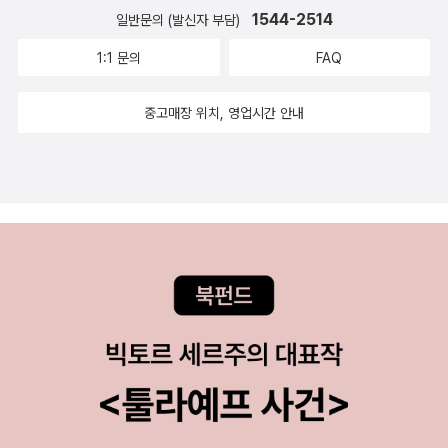
시스, 즉 하나님을 닮는 것이 바울 신학의 중심이며, 의롭게 된 자
1544-2514
일반문의 (발신자 부담)
들이 그리스도 안에서 이 세상 속 하나님의 정의가 되는 데는 테
1:1 문의
FAQ
오시스 외 다른 방도가 있을 수 없다고 강력하게 주장한다. 자기
를 비워 인간이 되어 십자가 위에서 죽으신 그리스도의 신실함,
중고매장 위치, 영업시간 안내
혹은 그런 그리스도를 믿는 믿음으로 의롭다함을 받고 하나님의
성품에 참여해 하나님과 닮아 가는 이 모든 여정을 바울의 구원론
이 어떻게 설명했으며, 이러한 설명을 이해해 신앙에 유익함을 더
하고자 하는 모든 이들에게 이 책은 유익하고 은혜로운 안내서가
되어 줄 것이다. ■ 주요 독자  바울 연구에 관심 있는 모든 독자
 케노시스, 칭의, 테오시스의 개념과 해석을 배우고 싶은 독자 
바울의 구원론에서 ‘그리스도와 함께 십자가에 못 박힘’이 어떻게
‘하나님의 성품에 참여하는 것’으로 이어지는지 궁금한 독자  바
울에 대한 전통적 관점과 새로운 관점을 통합하고, 이를 초월한
관점이 무엇인지 궁금한 독자  빌립보서 2:6-11과 갈라디아서,
로마서 등에 나타나는 칭의 개념을 바르게 이해하고자 하는 독자