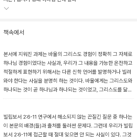
책속에서
본서에 지워진 과제는 바울의 그리스도 경험이 정확히 그 자체로
하나님 경험이었다는 사실과, 우리가 그 내용을 가능한 온전하고
적절하게 표현하기 위해서는 다른 신학 언어를 발명하거나 빌려
와야 한다는 사실을 분명히 하는 것이다. 바울에게는 그리스도와
하나되는 것이 곧 하나님과 하나되는 것이었고, 그리스도를 닮는
것이 곧 하나님을 닮는 것이었으며, 그리스도 안에 있는 것이 곧
하나님 안에 있는 것이었다. 최소한으로 말해 이 사실은 바울에게
‘십자가화’(cruciformity), 즉 십자가에 못 박힌(crucified) 그리
빌립보서 2:6-11 연구에서 해소되지 않는 끈질긴 질문 중 하나는
스도와의 동화(同化, conformity)는 정말로 ‘하나님화’(theofo
이 본문의 배경(들)과 출처를 둘러싼 문제다. 그런데 우리가 빌립
rmity), 혹은 테오시스였다는 것을 의미한다. 이러한 주장들에 관
보서 2:6-11에 접근할 때 절대 잊으면 안 되는 사실이 있다. 그것