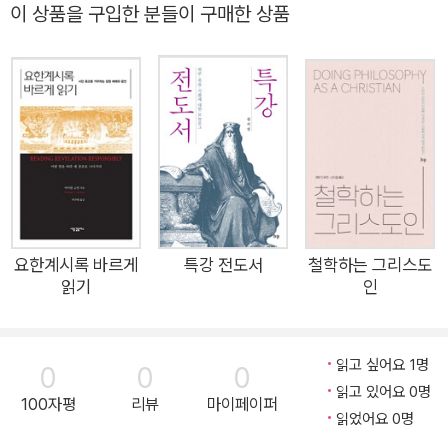
아이비 명예교수) 스티븐 핀란(Salvation Not Purchased 저
이 상품을 구입한 분들이 구매한 상품
자) 프랭크 마테라(미국 가톨릭 대학교 성서학 명예교수) 추천!
그리스도 안에서의 구원에 대한 바울의 견해를 이해하는 데 있어
핵심 내러티브인 케노시스, 칭의, 테오시스를 연구한 책이다. 바
울의 구원론에 대한 이 획기적인 연구에서 마이클 고먼은 십자가
형태(십자가를 닮는 모습)가 곧 테오시스(하나님을 닮는 모습)
며, 바울 구원론의 핵심이 하나님을 닮아 가는 것에 있다고 주장
한다. 성령에 힘입어 십자가에 못 박히고 부활하신 성육신 그리스
도에 동화됨으로써, 하나님의 케노시스적이고 십자가 형태인 성
품에 변혁적으로 참여하라! 십자가화(cruciformity)가 곧 하나
요한계시록 바르게
특강 전도서
철학하는 그리스도
읽기
인
님화(theoformity)다 『십자가 형태의 하나님 안에 살다』는 마이
클 고먼의 전작 『삶으로 담아내는 십자가』의 후속작으로, 전작 1
장의 핵심 주장인 “바울에게 하나님은 십자가 형태(cruciform)
읽고 싶어요 1명
0
0
0
였다”를 초점 삼아 개진한 연구다. 이 주장이 옳다면, 십자가화는
읽고 있어요 0명
100자평
리뷰
마이페이퍼
하나님화, 또는 테오시스라고 할 수 있는데, 이 책은 전작에서 충
읽었어요 0명
분히 개진하지 않은 이 테오시스 개념을 더욱 풀어 설명한다. 저