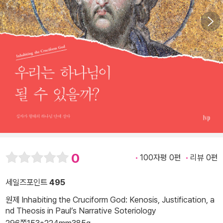
0
100자평 0편
리뷰 0편
세일즈포인트
495
원제 Inhabiting the Cruciform God: Kenosis, Justification, a
nd Theosis in Paul’s Narrative Soteriology