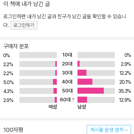
이 책에 내가 남긴 글
자는 바울의 구원론의 토대를 구축하는 빌립보서 2:6-11 내러티
브 구조에 드러난 그리스도의 내러티브적 정체성이 궁극적으로
로그인하면 내가 남긴 글과 친구가 남긴 글을 확인할 수 있습니
는 하나님의 내러티브적 정체성의 계시라고 주장한다. 말하자면
다.
로그인하기
이 본문이 그리스도를 하나님으로 계시한다는 것이다. 다시 말해,
이 본문은 내러티브 측면에서 그분의 정체성을 ‘[x]인데도 [y]가
구매자 분포
아니라 오히려 [z]’, 즉 ‘[신분]인데도 [이기심]이 아니라 오히려
10대
0%
0%
[이타심]’으로 묘사할 수 있는 분으로 계시한다. 성육신과 십자가
20대
2.9%
2.2%
와 승귀가 드러낸 것은 그리스도의 진정한 신성만이 아닌, 아담과
30대
12.2%
2.2%
대비되는 그의 진정한 인성이다. 따라서 참된 인간이 된다는 것은
40대
20.1%
5.0%
그리스도를 닮는 것이며, 그것은 곧 하나님을 닮는 것을 의미한
50대
35.3%
4.3%
다. 따라서 저자는 십자가화, 즉 성육신하고 십자가에 못 박힌 그
60대
12.9%
2.9%
리스도와 동화되는 것이 진정으로 하나님화이며, 그리스도 안에
여성
남성
계시된 하나님의 형상으로 성령에 참여함으로써 탈바꿈되는 과
정을 테오시스라고 정의한다. ‘함께 십자가에 못 박힘에 의한 칭
의’(justification by co-crucifixion) “내가 십자가 형태이니, 너
100자평
게시물 운영 원칙