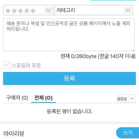
희도 십자가 형태가 될지어다” 저자는 이 책의 정수인 2장에서
카테고리
바울서신의 핵심 본문 몇 가지, 특히 갈라디아서 2:15-21과 로마
서 6:1-7:6을 들여다보면서, 칭의가 ‘함께 십자가에 못 박힘’을 통
해 이루어짐을 보여 준다. 즉, 칭의는 언약적이며 십자가 형태인
그리스도의 내러티브 정체성에 참여하는 것으로, 결국 하나님의
성품에 참여하는 것이기도 하다. 따라서 칭의 자체가 곧 테오시스
다. 저자는 특히 갈라디아서 2:15-21과 로마서 6:1-7:6에 초점을
현재
0
/280byte (한글 140자 이내)
맞추고, 로마서 5:1-11, 고린도후서 5:14-21, 빌립보서 2:5-11의
스포일러 포함
도움을 받아 바울이 말하는 칭의 개념을 조사했으며, 칭의는 그리
등록
스도의 부활 생명에 참여하는 풍성하면서도 잠재적으로 희생이
따르는 경험이며, 그리스도와 ‘함께 십자가에 못 박힘’을 통해 이
구매자 (0)
전체 (0)
루어지는 것이라고 주장한다. 이어지는 3장에서 저자는 바울이
거룩함을 삼위 하나님, 즉 아버지, 아들, 성령의 십자가 형태 성품
등록된 평이 없습니다.
에 참여하고 본받는 것으로 재정의한다고 말한다. 우리는 신적 거
룩함의 화신이신 그리스도에게 참여적으로 동화됨으로써 하나님
쓰기
마이리뷰
처럼 거룩해진다. 그러므로 거룩함 또는 성화는 칭의의 부록이 아