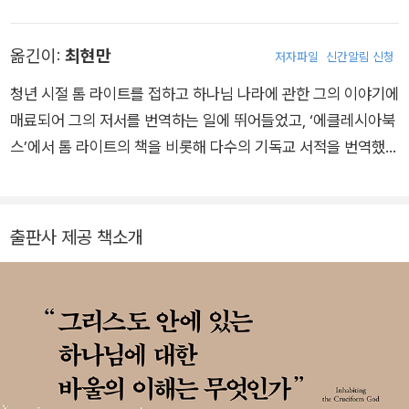
기를 들려주는 이 책이 매우 유익할 것이다.
남겼으며, 십자가에 기초한 실천적 영성을 추구한다. 대표 저서로
는 『삶으로 담아내는 십자가』 『삶으로 담아내는 복음』 『요한계시
옮긴이:
최현만
저자파일
신간알림 신청
록 바르게 읽기』(이상 새물결플러스), 『속죄와 새 언약』(에클레
시아북스), 『신학적 방법을 적용한 새로운 바울연구 개론』(대한
청년 시절 톰 라이트를 접하고 하나님 나라에 관한 그의 이야기에
기독교서회) 등이 있다.
매료되어 그의 저서를 번역하는 일에 뛰어들었고, ‘에클레시아북
스’에서 톰 라이트의 책을 비롯해 다수의 기독교 서적을 번역했
다. 옮긴 책으로는 『바울과 그 해석자들』 『십자가 형태의 하나님
안에 살다』 『우리 주 예수의 마지막 날들』(이상 IVP) 등이 있으
며, 정신건강의학과 전문의로 진료 활동을 하면서, 틈틈이 유익한
출판사 제공 책소개
신앙 서적을 발굴하고 소개하려는 계획도 갖고 있다.