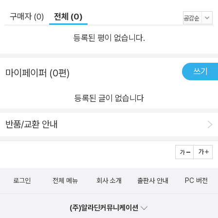
니라 칭의의 실현이다. 마지막 4장에서는 비폭력이야말로 십자
구매자 (0)
전체 (0)
가와 부활에서 계시되고 바울이 이야기하는 케노시스적인 십자
등록된 평이 없습니다.
가 형태 하나님의 생명에 참여하는 삶의 본질적 증표 중 하나라고
주장한다. 저자는 또한 바울이 회심 이후에도 폭력적 인격을 유지
하고 표출했다는 존 게이저의 주장과, 신성한 폭력에 대한 르네
쓰기
마이페이퍼 (0편)
지라르의 주장과 그것을 바울에게 적용한 로버트 해머튼캘리의
해석을 다루면서 그에 대한 대답으로 앙리 레비와 미로슬라브 볼
등록된 글이 없습니다
프의 연구 또한 다루어 바울의 폭력의 원인이 ‘정결 의지’에 있을
수 있다고 말한다. 테오시스: 바울 신학의 중심 생소하고 이해하
반품/교환 안내
기 어려운, 자기 비움이라는 케노시스 개념, 우리가 하나님이 될
수 있다는 너무나도 놀랍고 어쩌면 조금은 위험해 보이는 테오시
스 개념, 더불어 사람마다 다르게 해석하는 칭의 개념을 이 책은
일목요연하게 테오시스라는 개념으로 수렴한다. 저자는 바울에
로그인
전체 메뉴
회사 소개
출판사 안내
PC 버전
대한 전통적 관점과 새로운 관점을 통합하고 초월한 관점으로 바
울의 구원론을 성경 본문에 입각해 해석했으며, 그 결론으로 테오
(주)알라딘커뮤니케이션