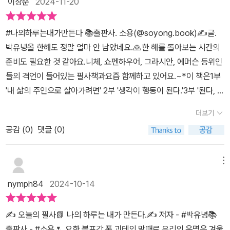
이상순
2024-11-20
게 선물해주고 싶다.
인 하루 만들기를 도와주는 이 책은 명언과 예술을 매개로 독자들을
‘나 자신’과 더 깊이 만날 수 있는 시간으로 안내합니다.‘필사’란 눈과
#나의하루는내가만든다 📚출판사. 소용(@soyong.book)✍️글.
손을 거쳐 생각의 깊이로 이끄는 과정으로, 단순한 읽기보다 훨씬 더
박유녕올 한해도 정말 얼마 안 남았네요.🙏한 해를 돌아보는 시간의
적극적인 몰입을 유도합니다. 저자는 100일 동안 하루에 하나의 격
준비도 필요한 것 같아요.니체, 쇼펜하우어, 그라시안, 에머슨 등위인
언을 필사하며 감정 정화와 긍정적인 사고 습관 형성을 목표로 합니
들의 격언이 들어있는 필사책과요즘 함께하고 있어요.~*이 책은1부
다. “불편한 감정을 긍정적인 마인드로 바꾸고 싶은 사람, 미라클 모
'내 삶의 주인으로 살아가려면' 2부 '생각이 행동이 된다.'3부 '된다, 된
닝을 실천하고 싶은 사람에게 추천한다”는 소개처럼, 작지만 일상에
다 잘 된다.' 나를 단단하게 하는 말더 나은 나를 꿈꾸는 순간긍정이
큰 변화를 가져오는 실천의 힘을 잘 보여줍니다.책에는 에이브러햄
더보기
스며드는 기적 로 구성되어 있어요.저는 아이들이 일기를 쓸때함께
링컨, 니체, 헬렌 켈러, 레오나르도 다빈치, 칼 융 등 역사적으로 위대
공감 (
0
)
댓글 (0)
필사하고 있어요.제가 한글로 필사하고둘째가 이어 영어로 필사를 하
한 사상가, 철학자, 예술가들의 명언이 수록되어 있습니다. 이들의 말
고 있어요.그 장면을 보고, 첫째가 자기도 함께하고 싶다며 함께 하기
은 각기 다른 시대와 배경 속에서도 보편적인 삶의 통찰을 담고 있어,
로 했어요.위인들이 어떤 생각으로 세상을 살아왔는지살펴보며 그들
메뉴
읽고 쓰는 과정에서 깊은 공감을 이끌어냅니다. 예를 들어, 링컨의
의 말을 직접 쓰면서 마음에 보관하고 있어요.짜증나는 하루, 어려운
“사람들은 자신이 행복하고 싶다고 마음먹은 만큼 행복해진다”(p.2
nymph84
2024-10-14
관계, 불평스러운 일들에 대해나의 감정과 생각을 관리하게 되며그
4)라는 말이나, 융의 “타인에게서 거슬리는 점은 나를 이해하는 단서
하루가 관리되는 것도 느낄 수 있어요.자기 안에서 행복을 찾기는 어
가 될 수 있다”(p.60)는 구절은 우리의 사고를 단순히 긍정으로 유도
✍️ 오늘의 필사📗 나의 하루는 내가 만든다.✍️ 저자 - #박유녕📚
렵지만,다른 곳에서 행복을 찾기는 불가능 하다고 해요.우리 같이 행
하는 것을 넘어 삶의 태도를 근본적으로 돌아보게 합니다.특히, 명화
출판사 - #소용🌷 요한 볼프강 폰 괴테의 말때로 우리의 운명은 겨울