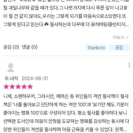
복을 찾아 볼까요?이 책은 채손독서평단 모집을 통해 출판사로부터
와 격언이 함께 배치된 구성은 시각적인 즐거움과 지적 영감을 동시
철 과일나무와 같을 때가 있다.그 나뭇가지에 다시 푸른 잎이 나고꽃
도서를 제공받았습다. 귀한 책 감사합니다
에 제공합니다. 고흐, 르누아르, 클림트와 같은 화가들의 그림이 함께
이 필 건 같지 않아도,우리는 그렇게 되기를 마음속으로소망한다.또
실려 있어 필사하면서 예술을 감상하는 여유도 느낄 수 있습니다.1부
그렇게 된다고 믿는다.☘️ 필사하는데 다꾸에 더 꽂혀버림😅빈티지가
에서는 내 삶의 주인으로 사는 태도를, 2부는 생각이 행동으로 이어
왜케 좋은건지격언와 명화를 한 번에 볼 수 있어 좋았다~🥰@bags
더보기
지는 순간을, 그리고 3부는 긍정적인 기적을 불러오는 힘을 다룹니
eonju534@soyong.book @lael_84 #장미꽂향기님을 통해 서
다. 각각의 격언이 매일의 다짐으로 스며들게 함으로써 짜증과 불만
공감 (
0
)
댓글 (0)
평단에 선정되어 #소용출판사 로부터 도서협찬을 받아 필사를 하였
으로 가득한 하루를 감사와 긍정으로 바꾸도록 독려합니다. 격언을
습니다. 감사합니다.#오늘의필사 #나의하루는내가만든다#괴테 #빈
필사하는 것은 하루를 주체적으로 살아가는 태도와 마음가짐을 다듬
티지다꾸 #다꾸초보 #그림책테라피스트 #그림책스타그램 #마음약
메뉴
는 일입니다. “눈물과 땀은 짠맛이 나지만, 눈물은 동정을 얻고 땀은
처방
두 녀석
2024-08-31
변화를 가져온다”(제시 잭슨)와 같은 문장은 삶을 대하는 자세를 전
환시키는 중요한 단서를 제공합니다.📌“말은 행동이 되고, 행동은 습
니체, 쇼펜하우어, 그라시안, 에머슨 등 위인들의 격언 필사책이 필사
관이 된다. 습관은 가치가 되고, 가치는 운명이 된다.” (마하트마 간
책은 '나를 돌아보고 단단하게 하는 격언 100'과 '보기만 해도 기분이
디, p.172)💬나의 하루를 주체적으로 만들어가려는 의지는 책의 중
좋아지는 명화 100'으로 구성되어 있다. 평소 필사를 좋아하다 보니
심 메시지입니다. 간디의 말처럼, 생각과 언어의 힘은 일상적인 행동
선택한 도서인데 마음의 안정을 도모하는 명화를 감상하는 동시에 다
에까지 영향을 미치고 궁극적으로 삶을 바꾸어 나갑니다. 필사의 행
양한 위인들의 격언을 필사하며 마음 근육을 키울 수 있었다. 왼쪽엔
위를 통해 우리는 이러한 변화를 몸소 체험하게 됩니다. 우리가 마음