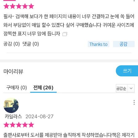
가가 보낸 25번 사진을 잃어버린다. 사진작가는 마지막 표지를 장식
할 사진을 ‘삶의 정수(Quintessence of life)’라고 말한다. 월터는
필사- 검색해 보다가 한 페이지의 내용이 너무 간결하고 눈에 쏙 들어
그 사진을 찾으라는 상사의 명령에 생계가 달린 모험을 한다. 삶에서
와서 부담없이 매일 할수 있겠다 싶어 구매했습니다 귀여운 사이즈에
가장 중요한 핵심, 정수는 무엇일까? 사람마다 그 핵심은 다르다. 하
깜찍한 표지 너무 맘에 듭니자
지만 책에서 핵심은 우리가 아무리 긴 글, 많은 분량의 책을 읽어도 결
공감 (
0
)
댓글 (0)
국 남는 건 단 한 줄의 문장이지 않는가. 어떤 위대한 사람의 말을 한
시간 동안 들어도 기억에 남는 것은 단 한 마디일 뿐이다. 이 책은 그
러한 정수를 모아놓은 책이다. 특별히 자신의 인생에서 커다란 위기
와 역경을 헤치고 주체적이고 위대한 삶을 살았던 이들의 100가지
쓰기
마이리뷰
말을 담았다. 우리는 이 책에 담긴 단 한 문장을 하루에 하나씩 읽고
구매자 (0)
전체 (26)
쓰면서 마음에 새기고 각자에게 맞는 하루를 주체적으로 살아가면 된
다. 그렇게 100일을 하다 보면 인생이 바뀌는 기적이 일어날 것이다.
내가 주체가 되면 다른 것에 휘둘리거나 흔들리지 않는다. 단단해진
메뉴
마음으로 살아간다. 짜증스런 하루도 감사하게 되고, 불편한 관계도
카일라스
2024-08-27
감정을 초월하며 편안해진다. 이 책에는 1초면 1쪽을 다 읽지만 1생을
바꿀 그러한 문장들이 담겼다. 《나의 하루는 내가 만든다》로 오롯이
출판사로부터 도서를 제공받아 솔직하게 작성하였습니다책은 제각기