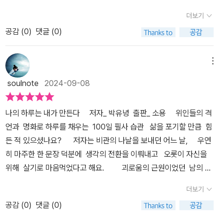
비교적 짧은 격언 문장과 영문으로 구성되어 있으며 오른쪽엔 명화와
을 다스리고 하루하루를 주체적으로 이끌어가는 과정에서 삶의 정수
더보기
필사할 수 있는 공간으로 분리되어 있다. 격언 문장이 짧고, 필사할 수
를 발견할 수 있다는 저자의 제안은 독자들에게 큰 울림을 줍니다. 나
공감 (
0
)
댓글 (0)
있는 공간이 넉넉하다 보니 2~3회 정도 필사 가능했다. 그저 머릿속
를 바꾸려는 작은 생각의 변화가 결국 인생의 큰 변화로 이어질 수 있
으로 되뇌는 것보다 손으로 쓰면서 가슴속 깊이 새기다 보니 더 오랫
다는 메시지는 독자가 하루하루 필사를 지속할 동기를 부여합니다.또
동안 기억에 남길 수 있어 좋았다. 돌아서면 잊어버리곤 하다 보니 늘
한 “부정적인 언어는 타인과 자신의 마음을 다치게 한다”는 말처럼,
메뉴
같은 실수를 반복하는 나를 자책하곤 했다. 그만큼 사람의 타고난 습
저자는 긍정적인 말과 생각이 우리 삶을 부드럽게 만드는 힘을 믿습
soulnote
2024-09-08
성을 변화시키는 건 어렵다. 이에 조급해 하지 않고 서서히 나를 변화
니다. “세상에서 가장 행복한 사람은 감사하는 사람이다”라는 탈무드
시킬 수 있는 다양한 방법 중 하나가 바로 위인들의 격언을 필사하며
의 격언처럼, 이 책은 작은 문장을 매일 따라 쓰는 습관을 통해 감사와
나의 하루는 내가 만든다 ​ 저자_ 박유녕 출판_ 소용​ ​ 위인들의 격
오래도록 기억하는 것이다. 인간이기에 느낄 수밖에 없는 다양한 감
긍정의 태도를 형성하도록 도와줍니다. 또한, 삶의 정수를 발견하기
언과 명화로 하루를 채우는 100일 필사 습관 삶을 포기할 만큼 힘
정들로 인해 에너지를 소비하거나 피폐해진 삶으로부터 조금이라도
위해서는 너무 많은 말이 필요하지 않다는 메시지는 필사의 의미를
든 적 있으셨나요? ​ ​저자는 비관의 나날을 보내던 어느 날, ​ 우연
멀어지길 기대하며 천천히 필사를 해 본다. 생각을 관리해야 하루가
더욱 강조합니다. 단 한 문장이라도 깊이 새기는 것이 우리의 생각과
히 마주한 한 문장 덕분에 생각의 전환을 이뤄내고 ​오롯이 자신을
관리된다불편한 감정과 관계가 회복되는 100일의 필사 습관내 감정
마음을 정돈하고 미래를 변화시키는 원동력이 될 수 있음을 알려줍니
위해 살기로 마음먹었다고 해요. ​ ​ 괴로움의 근원이었던 남의 시
이지만 종종 나 자신조차 어쩌지 못할 때마다 나 자신에 대한 실망감
다.책은 명화 100점을 함께 수록하여 감각적인 즐거움까지 선사합니
선에서 벗어나 자신을 들여다보고 소중함을 깨닫게 된 시간! ​ 책에
과 감정 소비로 인한 무기력함으로 인해 생활이 엉망이 되곤 한다. 이
다. 고흐, 클림트, 르누아르 등의 작품을 감상하며 격언을 필사하는 시
더보기
는 그 시간 속에서 만난 세기의 명문장 중 100개를 수록하고 있습니
에 위인들의 격언을 필사하면서 때때로 찾아오는 감정의 소용돌이 속
간은 마치 짧은 명상과도 같은 경험을 제공합니다. 현대인의 바쁜 일
공감 (
0
)
댓글 (0)
다. ​ 여기에 명화를 더해 아름다운 필사집이 완성되었지요. ​ ​ ​ ​
에서도 늘 평정심을 유지할 수 있는 힘을 키울 수 있길 바라본다, 이
상 속에서 이러한 예술적 쉼표는 마음을 정돈하고 내면의 평온을 찾