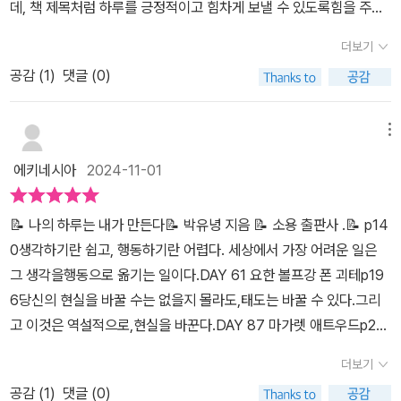
데, 책 제목처럼 하루를 긍정적이고 힘차게 보낼 수 있도록힘을 주는
정은 단순히 지식을 채우는 것이 아니라, 마음을 정돈하고 삶의 깊이
문장이 가득 담겨 있을 것 같아 기대가 되었다.​요즘 니체와 쇼펜하우
를 더하는 여정이다. ​​명언은 생각의 지평을 넓혀주고, 명화는 시각적
더보기
어, 그라시안, 에머슨 등 철학자나 위인들의 명언을 100일간 필사하
영감을 불어넣어 하루를 보다 풍요롭게 만든다. 그렇게 하루하루가
공감 (
1
)
댓글 (0)
며 곱씹을 수 있게 되어있다.​100일이라는 목표가 주는 의미가 있듯,
더욱 의미 있고 충만한 시간이 될 것이다.​​또한 책에 수록된 명화들은
100일동안 꾸준히 쓰면서하루하루 긍정의 에너지로 채워보는 것도
시각적 힐링을 제공한다. 각 페이지마다 만나는 아름다운 작품들은
의미가 있을 것 같았다. ​삶이 그저 순탄하기만 한 사람은 잘 없을 것이
메뉴
격언과 어우러져 마음의 안정을 도모하고 감성을 자극한다. ​​필사를
다.수 많은 힘듦이 찾아올 때 나는 주로 책을 통해 답을 얻는데, 명언
하며 눈으로 감상하는 명화들은 일상의 스트레스를 덜어주고, 잠시나
에키네시아
2024-11-01
집이 좋은 건 책 안에서 마음을 울리는 문장을 찾아헤매는 대신 그 안
마 예술 속에 머물며 깊은 사색에 잠길 수 있는 시간을 선사한다. ​​이러
의 기승전결을 담을 순 없어도 가장 큰 포인트를 한방에 얻어 곱씹을
한 시각적인 즐거움은 필사 과정에 더욱 풍성함을 더해주며, 글과 그
📝 나의 하루는 내가 만든다📝 박유녕 지음 📝 소용 출판사 .📝 p14
수 있는 장점이 있달까.​필사를 통해 마음을 울린 말을 쓰고 곱씹다보
림이 조화를 이루어 하루를 시작하는 데에 특별한 영감을 불어넣어줄
0생각하기란 쉽고, 행동하기란 어렵다. 세상에서 가장 어려운 일은
면 더 나아진 나를 발견할 수 있는 묘미가 있다. ​​1부는 내 삶의 주인으
것이다.​​​바쁜 현대 사회에서 이 책을 통해 자기 자신과의 조용한 대화
그 생각을행동으로 옮기는 일이다.DAY 61 요한 볼프강 폰 괴테p19
로 살아가려면 - 나를 단단하게 하는 말 2부는 생각이 행동이 된다 -
를 나누며 하루를 시작한다면, 분명히 긍정적인 변화가 일어날 것이
6당신의 현실을 바꿀 수는 없을지 몰라도,태도는 바꿀 수 있다.그리
더 나은 나를 꿈꾸는 순간그리고 3부는 된다, 된다 잘 된다 - 긍정이
다. ​​이 작은 실천이 쌓이면, 하루의 시작이 달라지고, 나아가 삶의 태
고 이것은 역설적으로,현실을 바꾼다.DAY 87 마가렛 애트우드p22
스며드는 기적​이렇게 나뉘어서 총 100일간의 명언들을 만나볼 수 있
도도 서서히 변화할 것이다. ​​자기 성찰과 함께하는 이 시간은 일상 속
0행운은 마음의 준비가 된 사람에게만 웃어 보인다.DAY 99 루이 파
다.​목차에서는 어떤 위인의 말인지 표기가 되어있어 큰 맥락과 어떤
더보기
에서 소중한 나만의 시간을 만들어 주며, 내면의 평화를 찾는 데 큰 도
스퇴르.📝 세상에 훌륭한 업적을 남긴 위인들의 생각과 행동이 100
이의 말인지 기억을 하면 나중에 다시 찾아볼 때도 도움이 될 것 같았
움이 될 것이다. ​​이 책은 그런 변화를 이끌어내는 중요한 도구가 될 것
공감 (
1
)
댓글 (0)
개의 문장으로 만나볼 수 있는 시간이 되었어요~ 좋은글을 눈으로 보