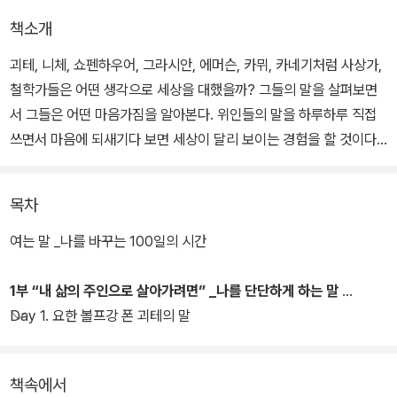
책소개
괴테, 니체, 쇼펜하우어, 그라시안, 에머슨, 카뮈, 카네기처럼 사상가,
철학가들은 어떤 생각으로 세상을 대했을까? 그들의 말을 살펴보면
서 그들은 어떤 마음가짐을 알아본다. 위인들의 말을 하루하루 직접
쓰면서 마음에 되새기다 보면 세상이 달리 보이는 경험을 할 것이다.
100개의 격언을 눈으로 읽고, 손으로 쓰면서 생각할 시간이 생긴다.
목차
불평스러운 하루, 짜증나는 일상, 어려운 관계를 바꾸는 생각의 전환
이 벌어진다. ‘필사’는 책을 손으로 직접 베껴 쓰는 일로, 눈으로 한 번
여는 말 _나를 바꾸는 100일의 시간
읽고, 손으로 새겨 넣으며, 생각하는 과정에 이르게 하여 완벽한 읽기
의 과정에 돌입하게 한다.
1부 “내 삶의 주인으로 살아가려면” _나를 단단하게 하는 말
Day 1. 요한 볼프강 폰 괴테의 말
위인들에게서 우리는 배울 것이 있다. 무엇보다 ‘소중한 내 하루를 오
롯이 내 것으로 만들어야 한다’는 것. 역경을 헤치고 주체적으로 삶을
책속에서
살았던 위인들의 생각과 말을 들어보자. 그들의 생각을 내 것으로 만