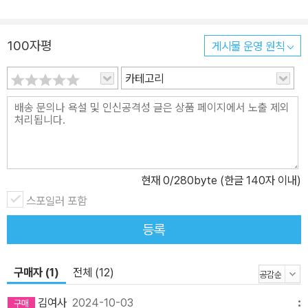
의 나침반이 되어줄 단 한 문장이 필요할 뿐이다. 우리는 우리 인생을
이끌어줄 각자만의 캐치프레이즈만 있으면 된다. 위인들의 말을 따라
쓴다, 그들의 인생을 따라 산다 이 책의 저자 역시 그것을 경험하고 명
100자평
게시물 운영 원칙
문장, 명언을 따라 썼고, 놀랍게도 인생이 바뀌었다. 극심한 우울함에
카테고리
빠져 살다가 단 한 문장으로 자신을 찾고 일어섰다. 위대한 이들의 격
언에는 단순하지만 커다란 힘이 있다. 이 책은 저자가 힘을 얻었던 위
인들의 100가지 말을 독자들과도 공유하기 위해 모은 필사책이다.
세상에 위대한 업적을 남긴 위인들의 말을 우리말로 한 번 또는 영어
로 한 번 쓰는 시간을 갖도록 구성되었다. 아름다운 명화도 100개 선
정하여 필사하며 감상할 수 있도록 했다. 위대한 화가들의 그림은 보
현재
0
/280byte (한글 140자 이내)
기만 해도 기분이 좋을 뿐더러, 찬찬히 감상하면 격언과 더불어 깊은
스포일러 포함
사유를 더할 수 있다. 사소하다고 생각하면 사소하다. 그러나 위대하
등록
다고 생각하면 위대해진다. 《나의 하루는 내가 만든다》는 간편하게
깊이 있는 나의 하루를 만들도록 돕는 책이다. 삶의 정수, 말의 정수
나의 생각은 현실이 된다 영화 〈월터의 상상은 현실이 된다〉를 본 적
구매자 (1)
전체 (12)
있는가? 주인공 월터는 잡지사의 마지막 폐간을 앞두고, 유명 사진작
김여사
2024-10-03
메뉴