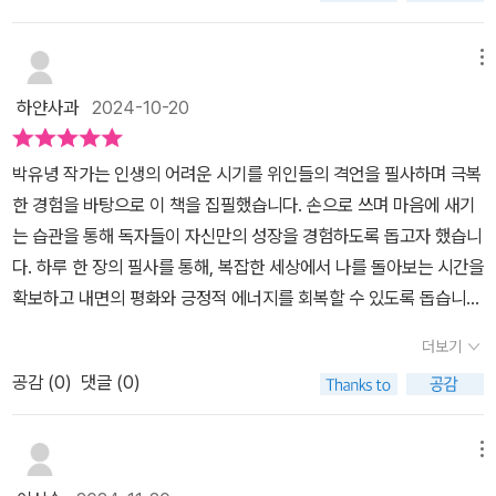
다. ​책 구성은 간단하다. 한페이지에는 명언과 명언을 한 사람,그리고
이다.​​필사를 통해 나를 돌아보고 하루를 채워가는 경험, 그리고 명화
는 것 보다 손으로 써보는 것이 기억에도 오래 남는다고 하더라고요~
영문으로도 되어 있어 영어공부로도 좋다.​그리고 반대쪽 페이지에는
들이 주는 시각적 즐거움까지. ​​이 책은 단순한 필사노트 필사책을 넘
캘리그라퍼라면 자신만의 글자체로 한 장 한 장 채워가는 혹은 작품
메뉴
여러 명화와 명언을 따라 쓸 수 있는 공간이 있다.명언과 명화를 감상
어, 나만의 시간을 만들어주는 소중한 동반자가 될 것이다. ​​매일 조금
을 만들어가기에 이만한 책이 없네요~ 명필이 아니더라도 자신의 글
하고 따라쓰기까지하며 하루 5분~10분되는 짧은 시간동안 에너지를
하얀사과
2024-10-20
씩 자신을 돌보고, 삶의 작은 순간들을 소중히 여기는 법을 배울 수 있
자체로 기록하듯 써가며 내면의 단단함을 쌓을 수 있다면 100일의
받을 수 있으니하루가 달라지는 건 시간문제 아닐까 싶었다.​또한 1부,
겠다.​​삶의 분주함 속에서도 나만의 고요한 시간을 찾고 싶은 이들에
여정이 알차게 채워질 수 있을거에요~ 자신만의 필사책을 완성해 보
2부, 3부가 각각 끝날 때 나를 가장 움직였던 명언을 다시 써보고 나
박유녕 작가는 인생의 어려운 시기를 위인들의 격언을 필사하며 극복
게 이 책을 추천한다.
세요~ 필사에 처음이신 분들도 어렵지않게 시작할 수 있는 필사책이
에게 해주고 싶은 말과 명언을 만들 수 있는 공간도 마련되어 있다.​문
한 경험을 바탕으로 이 책을 집필했습니다. 손으로 쓰며 마음에 새기
니 적극 추천합니다~.100개의 어록을 만나면서 저는 '베스트3' 뽑아
득 <나의 하루는 내가 만든다>를 보면서 지인에게 선물해주기도 좋
는 습관을 통해 독자들이 자신만의 성장을 경험하도록 돕고자 했습니
엽서에 옮기며 가족들 책사이에 넣어줄 책갈피도 만들었어요~ 3주의
은 책이라는 생각을 했다.바쁘고 힘든 나날을 보낼 때, 나는 일기를 쓰
다. 하루 한 장의 필사를 통해, 복잡한 세상에서 나를 돌아보는 시간을
여정을 마무리 하지만 수시로책장을 넘겨 볼것 같으네요~📖.#에키
며 생각을 아웃풋 하고, 좋은 책을 읽으며 에너지를 인풋하는 게 좋다
확보하고 내면의 평화와 긍정적 에너지를 회복할 수 있도록 돕습니
캘리필사앤서평 #필사캘리 #손글씨* 본 도서는 #캘리하다 @calli.d
고 생각하고 있는데,내가 힘들고 바쁠 땐, 그런것들 조차 할 수 없는
다. 책은 작은 실천이 삶의 태도를 바꾸고, 궁극적으로 인생을 변화시
o 에서 진행하는필사단으로 #소용 @soyong.book 출판사로부터
더보기
나날들이 많았다.​긍정에너지를 받고, 부정에너지를 발설할 수 있는
킨다는 메시지를 담고 있습니다.'나의 하루는 내가 만든다'는 우리 삶
지원받아 참여하게 되었습니다.@only1_orosi@aha_calli#캘리하
기회가 없는데,이렇게 아주 작은 시간으로 필사를 하면서 긍정적인
공감 (
0
)
댓글 (0)
에 위대한 인물들의 지혜를 담은 100개의 격언을 필사하며 하루를
다필사단#캘리하다유닛크루12기#받아쓰기12기#나의하루는내가만
것들을 받아들이면부정적임으로 가득찼던 내면도 조금씩 변화할 수
채우는 습관을 제안하는 책입니다. 단순한 문장 필사를 넘어, 생각과
든다 #필사책#명언모음 #격언집 #잠언집 #명언집#필사책추천 #책
있지 않을까 싶다.​필사와 명언을 좋아하는 사람들은 물론이거니와 주
감정을 정리하고 삶을 긍정적인 방향으로 이끄는 구체적인 방법을 제
메뉴
추천 #필사
변에 바빠서 힘든 사람들에게 조각 시간이라도 내어 힘을 얻을 수 있
시합니다. 필사라는 아날로그적 활동을 통해, 감정의 전환과 주체적