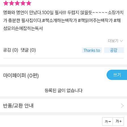
할 것이다.Day 54. 데일 카네기의 말 삶을 향한 절망 없이는 삶을
은 독자에게 새로운 성찰과 평온을 선사합니다. 매일 한 페이지씩 격
향한 희망도 없다. Without despair for life, there is no hope f
명화와 명언이 만났다.100일 필사!!! 두렵지 않을듯~~~~~소장가치
언을 필사하며 하루를 정리하는 작은 실천은 어느새 나를 단단하게
or life.Day 62. 알베르 카뮈의 말 당신이 현실을 바꿀 수는 없을지
가 충분한 필사집이다.#책소개하는백작가 #책읽어주는백작가 #채
만들어주는 커다란 변화로 이어집니다. 이 책은 단순히 좋은 말들을
몰라도, 태도를 바꿀 수 있다. 그리고 이것은 역설적으로, 현실을 바꾼
성모의손에잡히는독서
나열한 명언집이 아니라, 스스로를 주체적으로 다듬어 나가는 성장의
다.Day 87. 마가렛 애트우드의 말 ​ ​ ​ 격언과 명화가 어우러
도구입니다.매일의 필사는 한 줄의 문장에 담긴 깊이를 음미하며 삶
더보기
져 보고 쓰고 읽는 것만으로도 충만함이 차오르는 책 ​ 오래 들여다
의 정수를 찾아가는 여정과도 같습니다. 눈에 보이지 않는 성장이지
보고 정성을 담아 써 내려가고 싶은 ​격언 필사집 ​ ​ 매일 아침
공감 (
0
)
댓글 (0)
만, 100일의 시간이 지나면 우리의 마음은 놀라울 정도로 단단해지
혹은 잠자리에 들기 전 약간의 시간을 들여 필사해 보는 건 어떨까
고 세상을 대하는 시각도 달라져 있을 것입니다. “1초면 1쪽을 읽을
요? 오롯이 자신을 위해 마음을 집중하고 정성을 들이는 시간 ​ 1
수 있지만, 1생을 바꿀 수 있는 문장들”로 구성된 만큼, 작은 변화가
00일 후 내면에 어떤 변화가 찾아올지 궁금합니다. ​ ​ 어쩌면 아
쓰기
마이페이퍼 (0편)
큰 기적을 만들어낼 수 있음을 믿는 모든 이에게 추천하고 싶습니다.
무런 변화도 느껴지지 않을 수 있어요. ​ ​ 그러나 지치고 힘든 어느
매일매일 자신에게 집중하며, 나만의 삶을 단단하게 만들어가고 싶은
순간엔 100일간 써 내려간 이 글귀들이 분명 든든한 버팀목이 되어
등록된 글이 없습니다
사람에게 이 책은 좋은 동반자가 될 것입니다.
주리라 믿습니다. ​ ​ 삶을 단단하게 지켜줄 인생 문장이 필요하신
가요? ​ 나의 하루를 내가 만든다에서 만나보시기 바랍니다! ​ ​
반품/교환 안내
<출판사 협찬 도서>