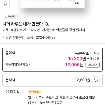
소득공제
나의 하루는 내가 만든다
니체, 쇼펜하우어, 그라시안, 에머슨 등 위인들의 격언 필사책
박유녕
(지은이)
소용
2024-08-23
종이책
17,000
원,
10%
15,300
원
+ 850원
13,005
원
카드최대혜택가
더보기
전자책
12,600
원
수령예상일
양탄자배송
밤 10시까지 주문하면 내일 아침 7시
출근전 배송
(중구 서소문로 89-31 )
변경