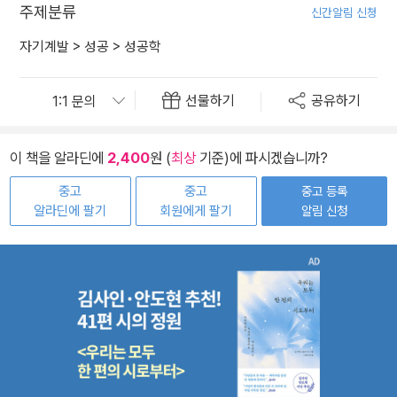
주제분류
신간알림 신청
자기계발
>
성공
>
성공학
선물하기
공유하기
이 책을 알라딘에
2,400
원 (
최상
기준)에 파시겠습니까?
중고
중고
중고 등록
알라딘에 팔기
회원에게 팔기
알림 신청