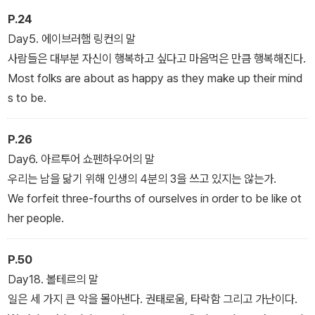
들어보자. 이룰 수 없을 것만 같은 일도 해낼 수 있을 것 같은 마음이
P.24
들고, 부정적인 마음도 긍정적이 되는 변화가 생긴다. 그렇게 나의 하
Day5. 에이브러햄 링컨의 말
루를 주체적으로 오롯이 관리하는 데 《나의 하루는 내가 만든다》 격
사람들은 대부분 자신이 행복하고 싶다고 마음먹은 만큼 행복해진다.
언 필사가 도움을 줄 것이다.
Most folks are about as happy as they make up their mind
s to be.
그뿐만 아니라 클림트, 카유보트, 르누아르, 고갱, 쿠르베, 루소, 고흐
등 아름다운 명화는 보기만 해도 기분이 좋아지는 경험까지 선사한
P.26
다. 복잡한 마음을 글을 쓰며 마음을 고요히 다스리고 싶은 사람, 불편
Day6. 아르투어 쇼펜하우어의 말
한 감정을 긍정적인 마인드로 바꾸고 싶은 사람, 미라클 모닝을 할 때
우리는 남을 닮기 위해 인생의 4분의 3을 쓰고 있지는 않는가.
필사 습관을 들이고 싶은 사람 등에게 추천한다.
We forfeit three-fourths of ourselves in order to be like ot
her people.
P.50
Day18. 볼테르의 말
일은 세 가지 큰 악을 몰아낸다. 권태로움, 타락함 그리고 가난이다.