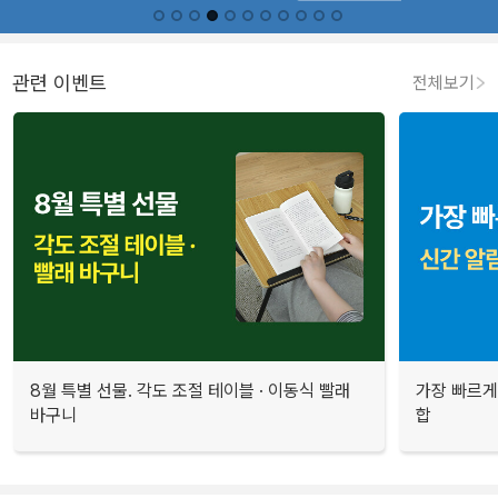
관련 이벤트
전체보기
8월 특별 선물. 각도 조절 테이블 · 이동식 빨래
가장 빠르게
바구니
합