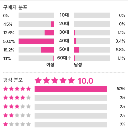
것으로 만들어야 한다’는 것. 역경을 헤치고 주체적으로 삶을 살았던
구매자 분포
위인들의 생각과 말을 들어보자. 그들의 생각을 내 것으로 만들어보
10대
0%
0%
자. 이룰 수 없을 것만 같은 일도 해낼 수 있을 것 같은 마음이 들고,
20대
0%
4.5%
부정적인 마음도 긍정적이 되는 변화가 생긴다. 그렇게 나의 하루를
30대
1.1%
13.6%
주체적으로 오롯이 관리하는 데 《나의 하루는 내가 만든다》 격언 필
40대
사가 도움을 줄 것이다. 그뿐만 아니라 클림트, 카유보트, 르누아르,
3.4%
50.0%
고갱, 쿠르베, 루소, 고흐 등 아름다운 명화는 보기만 해도 기분이 좋
50대
6.8%
18.2%
아지는 경험까지 선사한다. 복잡한 마음을 글을 쓰며 마음을 고요히
60대
1.1%
1.1%
여성
남성
다스리고 싶은 사람, 불편한 감정을 긍정적인 마인드로 바꾸고 싶은
사람, 미라클 모닝을 할 때 필사 습관을 들이고 싶은 사람 등에게 추천
10.0
평점 분포
한다. “단 1분 만에 마음의 깊은 파동이 생긴다” 나의 하루, 내 인생이
바뀌는 100일의 필사 습관 우리는 본래 말 한 마디로 인생을 산다. 어
100%
릴 때 항상 듣던 말이 있다. “너희 집 가훈이 뭐야?” “너희 반 급훈이
0%
뭐야?” “너 좌우명이 뭐야?” 하며 만나는 사람마다 인사처럼 물었다.
0%
이토록 우리는 우리 정신을 단 한 문장만으로도 무장하며 다짐하며
0%
하루를 살았다. 어쩌면 삶에는 많은 문장이 필요 없다. 단지 우리 인생
0%