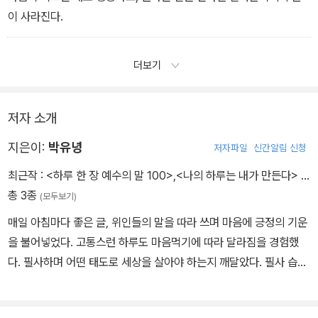
이 사라진다.
더보기
저자 소개
지은이:
박유녕
저자파일
신간알림 신청
최근작 :
<하루 한 장 예수의 말 100>
,
<나의 하루는 내가 만든다>
…
총 3종
(모두보기)
매일 아침마다 좋은 글, 위인들의 말을 따라 쓰며 마음에 긍정의 기운
을 불어넣었다. 고통스런 하루도 마음먹기에 따라 달라짐을 경험했
다. 필사하며 어떤 태도로 세상을 살아야 하는지 깨달았다. 필사 습관
을 가진 뒤로 단단한 시선으로 세상을 바라보며, 주체적인 삶을 살아
간다. 대학에서 국어국문학을 공부했다. 오랫동안 출판 기획편집자로