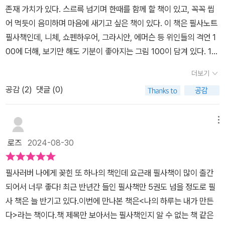
나에게 집중하는 시간을 가져보자. 100개의 위대한 말과 함께 내 안
존재 가치가 있다. ​​스르륵 넘기며 한때를 함께 할 책이 있고, 꼭꼭 씹
의 깊은 내면을 발견하는 여정이 될 것이다. 그렇게 나의 생각이 현실
어 먹듯이 음미하며 마음에 새기고 싶은 책이 있다. ​​이 책은 필사노트
이 된다. 삶의 정수를 발견한다.
필사책인데, 니체, 쇼펜하우어, 그라시안, 에머슨 등 위인들의 격언 1
00에 더해, 보기만 해도 기분이 좋아지는 그림 100이 담겨 있다. ​​10
0일 동안 매일 격언과 그림을 통해 나 자신을 돌아보고 성장할 수 있
더보기
도록 이끌어주는 책이다.​​필사는 그저 손으로 문장을 따라 쓰는 행위
공감 (
2
)
댓글 (0)
가 아니라, 철학적 사유를 손끝으로 체화하며 나의 삶에 적용하는 과
정이다. ​​매일 아침 이 책과 함께하면, 하루를 나 자신만의 것으로 만들
수 있다는 강력한 힘을 얻을 수 있겠다. ​​이 책은 단순히 하루를 시작하
메뉴
는 도구가 아니라, 내면의 변화를 촉진하는 동반자이다. ​​매일 아침 이
로즈
2024-08-30
책을 통해 얻는 격언과 그 의미를 깊이 새기며, 하루를 나만의 것으로
만들어가는 힘을 길러준다. ​​격언을 필사하며 사유하는 과정은 나의
필사러버 나에게 꽂힌 또 하나의 책인데 요근래 필사책이 많이 출간
생각과 행동을 점검하고, 더 나은 삶의 방향을 찾도록 도와준다. ​​이 책
되어서 너무 좋다! 최근 반년간 들인 필사책만 5권도 넘을 정도로 필
과 함께라면 하루하루가 단순한 반복이 아닌, 나 자신을 위한 특별한
사 책은 늘 반기고 있다.​이번에 만나본 책은<나의 하루는 내가 만든
시간이 될 것이다.​​이 책은 하루에 명언과 명화 하나씩 만나며 자신을
다>라는 책이다.​책 제목만 보아서는 필사책인지 알 수 없는 책 같은
돌아볼 수 있는 특별한 시간을 제공한다. ​​매일 조금씩 진행되는 이 과