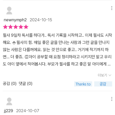
매일 한 문장씩 마음에 새기고 써 내려가는 동안 ​내면을 단단하게
책과 함께. 책 제목처럼 그런 하루를 희망하는 분들에게 추천한다. 위
는 데 큰 도움이 됩니다. 📌“다른 사람에게서 거슬리는 점이 무엇인
채울 수 있는 100일 문장 필사집 ​ 나의 하루는 내가 만든다 ​ ​ ​ ​
메뉴
안과 함께 마음 근육을 단단히 키워 오롯이 내 삶의 주인공으로 살아
지 살펴보면 나 자신을 이해하는 데 도움이 될 수 있다.” (칼 구스타프
1부. 내 삶의 주인으로 살아가려면 (나를 단단하게 하는 말) ​ 2
갈 수 있을 것이다. ​​출판사에서 제공한 도서를 읽고 작성하였습니다. ​
융, p.60)📌“웃음 없이 보낸 하루는 가장 쓸모없는 하루다.” (E.E.
newnymph2
2024-10-15
부. 생각이 행동이 된다 (더 나은 나를 꿈꾸는 시간) ​ 3부. 된다, 된
커밍스, p.64)💬이처럼 격언들은 불안과 스트레스 속에서 스스로를
다 잘 된다 (긍정이 스며드는 기적) ​ ​ 총 3부로 구성된 이 책은 니
돌아보며 성찰할 기회를 줍니다. 이는 단순히 책상에 앉아 명언을 적
필사 9일차 독서를 하다가.. 독서 기록을 시작하고.. 이제 필사도 시작
체, 쇼펜하우어, 그라시안, 에머슨 등 위인들이 남긴 격언을 주제별
는 것이 아니라 마음을 다스리는 연습과 같으며, 반복을 통해 삶의 근
해요. 🍚필사의 힘. 매일 좋은 글을 만나는 사람과 그런 글을 만나지
로 만나볼 수 있습니다. ​ 여기에 ​ 앙리 루소, 폴 고갱, 윌리엄 터
본적인 태도를 바꾸는 과정입니다.책은 미라클 모닝과 같은 긍정적인
않는 사람은 다를꺼에요. 읽는 것 만으로 좋고.. 거기에 적기까지 하
너, 오귀스트 르누아르 등 세기의 화가들이 남긴 명화 100점까지 수
습관을 원하는 독자들에게 특히 유용합니다. 아침마다 하루의 첫 시
면... 더 좋죠. 👏아이 공부할 때 요점 정리하라고 시키지만 말고 우리
록해 아름다움을 더했습니다. ​ ​ ​ ​몇 문장 만나볼까요? 가장 쓸
간을 할애해 격언을 필사하고 자신의 마음을 정돈하면 일상의 소란
도 아이 옆에서 적어봅시다. 부모가 필사를 하고 좋은 말 아이에게 읽
모없는 하루를 보낸 날은 웃음 없이 보낸 날이다. 《나의 하루는 내가
속에서도 흔들리지 않는 마음의 근육을 키울 수 있습니다.📌“아침에
어주면 부모, 아이는 반드시 지금보다 성장해요. 서로 공유하는 것들
만든다》 Day 25. E.E.커밍스의 말 사랑하는 것을 손에 넣을 수 없
더보기
일어날 때 가장 먼저 ‘오늘 한 사람에게 기쁨을 주어야겠다’라는 생각
도 생기고 생각이 성장하고 감정도 성장해요. 우리 가족 성장과 행복
다면, 손닿는 곳에 있는 것을 사랑하라. Day 47. 프랑스 속담 우리
으로 하루를 시작하라.” (프리드리히 니체, p.10)💬이 격언처럼 하루
공감 (
0
)
댓글 (0)
의 길.
의 삶은 사소한 일 때문에 낭비된다. 단순하게, 더 단순하게 살아라.
를 긍정적인 다짐으로 시작하는 것만으로도 우리의 태도와 마음가짐
Our life is frittered away by detail. Simplify, simplify.​ Day 5
은 눈에 띄게 달라질 수 있습니다.'나의 하루는 내가 만든다'는 작지만
메뉴
0. 헨리 데이비드 소로의 말 오늘 당신이 한 친절한 말을 당신은 내
강력한 변화의 씨앗을 독자들에게 심어주는 책입니다. 필사라는 아날
일 잊을 수 있지만, 그 말을 들은 사람은 그 말을 평생 소중하게 간직
jj229
2024-10-07
로그적 방식을 통해 감정을 정리하고 긍정적인 습관을 형성하는 과정