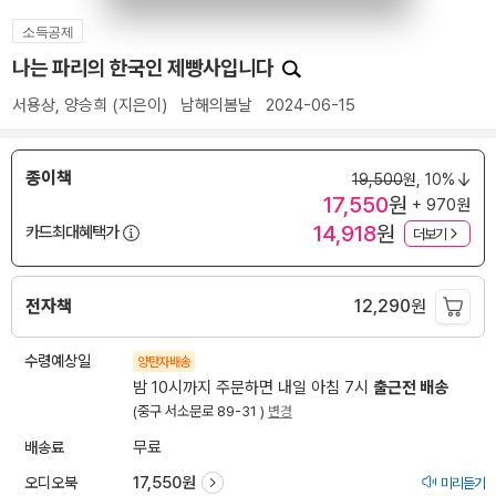
소득공제
나는 파리의 한국인 제빵사입니다
서용상
,
양승희
(지은이)
남해의봄날
2024-06-15
종이책
19,500
원,
10%
17,550
원
+ 970원
14,918
원
카드최대혜택가
더보기
전자책
12,290
원
수령예상일
양탄자배송
밤 10시까지 주문하면 내일 아침 7시
출근전 배송
(중구 서소문로 89-31 )
변경
배송료
무료
오디오북
17,550원
미리듣기