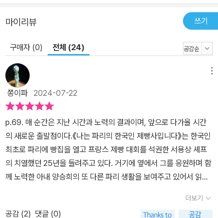
쓰기
마이리뷰
구매자 (0)
전체 (24)
메뉴
쫑이파
2024-07-22
p.69. 매 순간은 지난 시간과 노력의 결과이며, 앞으로 다가올 시간
의 새로운 출발점이다.《나는 파리의 한국인 제빵사입니다》는 한국인
최초로 파리에 빵집을 열고 프랑스 제빵 대회를 석권한 서용상 셰프
의 치열했던 25년을 들려주고 있다. 거기에 옆에서 그를 응원하며 함
께 노력한 아내 양승희의 또 다른 파리 생활을 보여주고 있어서 읽는
재미를 배가시키고 있다. 또, 낯선 곳에서 이방인으로 묵묵히 걸어온
더보기
개인의 삶을 따라 다양한 의미의 성공을 만나볼 수 있다는 매력에 더
공감 (
2
)
댓글 (0)
해 프랑스의 문화를 접할 수 있는 멋진 에세이다.서용상 불랑제가 제