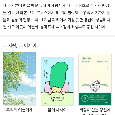
나이 서른에 빵을 배운 늦깎이 제빵사가 파리에 최초로 한국인 빵집
을 열고 빵의 본고장, 프랑스에서 최고의 불랑제로 우뚝 서기까지 눈
물과 감동의 인생 드라마! 지금 파리에서 가장 핫한 빵집이 궁금하다
면 바로 이곳이 아닐까. 봉마르셰 백화점과 뤽상부르 공원 사이에 위
치한 부촌, 파리 6구 생 플라시드 거리에 위치한 밀레앙. 빵의 본고장
이라 할 수 있는 파리 한복판에서 빵집을 운영하는 서용상 셰프는 22
그 사람, 그 에세이
년 전, 가족과 함께 프랑스에 제과제빵 유학을 와서, 파리 최초로 한국
인 빵집을 열었다. 그리고 프랑스 제과제빵 콩쿠르의 그랜드 슬램을
달성했다. <르 몽드>, <르 피가로>, <르 파리지앵> 등 프랑스의 주
요 언론이 앞다퉈 이 소식을 다루었다. 서른의 늦은 나이에 제과제빵
에 입문한 그는 어떻게 파리지앵을 매혹시킨 빵을 만드는 불랑제가
될 수 있었을까? 그의 성공 뒤에는 빵에 대한 열정뿐만 아니라 이민
자 가족으로 치열하게 살아온 20여 년의 못다한 이야기가 숨어 있다.
전통 바게트 Top 8, 크루아상 Top10, 프랑스의 국민 디저트 플랑
그랑프리까지 한국인 최초로 제과제빵 콩쿠르의 그랜드 슬램을 달성
우리의 여름에게
꿈에 대하여
취향이 없는 당신에
한 서용상 셰프의 레시피를 담다 2023년 프랑스 최고의 플랑 대회에