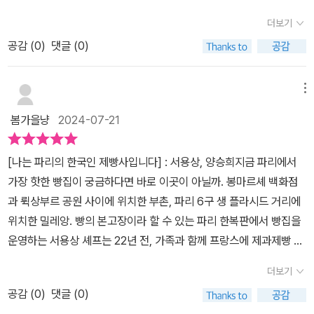
도 다르지 않았다. 낯선 나라에서 처음부터 끝까지 스스로 자신의 삶
파리 한복판을 달리지만 바퀴가 땅에 닿지 않고 떠 가는 듯한 기분이
더보기
을 만들어나가는 것이 얼마나 외롭고 어려운 일이었을 지, 이 책을 내
다. 매일 이렇게 같은 시공간을 잠시 나누어쓰지만 나는 또 다른 이방
공감 (
0
)
댓글 (0)
용만으로도 충분히 짐작이 갔다. 그리고 존경스러웠다.우선, 자신이
인처럼 느껴진다.p.175~176나는 무언가를 격렬히 원해본적이 없는
하겠다고 결정한 일에 끝까지 포기하지 않고, 그 일 하나만을 생각하
사람이다.하고싶은것도 꿈도 특별히 없이 지금껏 살아오면서..그저
며 나아갔다는 점이 그랬다. 우여곡절도 많았고 타국에서 이방인으로
메뉴
그당시 나에게 주어진 선택권에서 그나마 스스로 낫다고 생각하는 방
서 겪어야했던 불합리하고 어려운 일도 많았다. 그럼에도 빵에 대한
향을 선택해 지금까지 나름 행복하게 살고 있는 중이다.그래서 그런
봄가을냥
2024-07-21
소신을 잃지 않았다는 것이다. 어쩌면 이 길의 험난함으로 다시 귀국
지 뭔가 꿈이 있고 원하는 걸 이루기위해 최선을 다해 노력하고..시련
의 방법을 선택할 수도 있었을텐데 그러지 않았다는 게 인상적이었
이 있어도 어떻게든 극복하고 묵묵히 이겨내는 사람들을 보면 너무
[나는 파리의 한국인 제빵사입니다] : 서용상, 양승희지금 파리에서
다. 타국에 머물렀던 순간이 있었고, 그 순간들에서 조금 더 지치고 힘
대단하다는 생각을 안 할수가 없다. 그 성취감이 과연 얼마나 대단할
가장 핫한 빵집이 궁금하다면 바로 이곳이 아닐까. 봉마르셰 백화점
든 상황에 놓였을 때 귀국은 좋은 도피처가 되었던 기억이 있다. 내가
까?그래서 한가지를 묵묵히 꾸준히 해내시는 장인들에게는 존경심이
과 뤽상부르 공원 사이에 위치한 부촌, 파리 6구 생 플라시드 거리에
돌아갈 곳이 있고 그곳에서는 이 모든 문제가 사라질 수 있을 거라는
자연스레 생길수밖에 없는듯하다.자신이 태어난 나라에서 꿈을 이루
위치한 밀레앙. 빵의 본고장이라 할 수 있는 파리 한복판에서 빵집을
막연한 안정감이 들었기 때문이다. 어쩌면 이런 마음을 수차례 떨쳐
는것도 보통일이 아닐건데..그 먼 프랑스에 가셔서..더군다나 같은 아
운영하는 서용상 셰프는 22년 전, 가족과 함께 프랑스에 제과제빵 유
내고 자신의 길을 묵묵히 가고자 마음먹었던 것이지 않을까.그리고,
시아권도 아니고.. 그때쯤에는 인종차별도 지금보다는 훨씬 더 있었
학을 와서, 파리 최초로 한국인 빵집을 열었다. 그리고 프랑스 제과제
자신이 도달하고자 하는 목표 지점을 명확히 하고 있었던 점이 그랬
더보기
을텐데..아이들까지 모두함께 아무도 없는 그곳에서 인생을 시작하신
빵 콩쿠르의 그랜드 슬램을 달성했다. 나이 서른에 빵을 배운 늦깎이
다. 돈을 많이 벌거나 혹은 이 나라에 잘 정착하겠다는 목표가 아니라,
다는 결정이 얼마나 어려우셨을지.. 그 꿈을 함께 응원하기위해 아내
공감 (
0
)
댓글 (0)
제빵사가파리에 최초로 한국인 빵집을 열고빵의 본고장, 프랑스에서
자신이 만든 빵이 어떤 빵으로 사람들에게 가 닿기를 바라는지가 이
분은 또 얼마나 말못할 고충이 크셨을지..그저 대단하다고밖에는 할