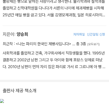
불랑제는 빵으로 말하는 사람이라고 생각한다. 물리학과와 철학과를
졸업하고 신학대학원을 다니다가 서른의 나이에 제과제빵을 시작해
25년간 매일 빵을 굽고 있다. 서울 김영모제과점, 일본 히로시마의
푸아브리에르 제과점에서 일했고, 2002년 가족과 함께 프랑스로 유
학을 떠났다. 2007년 한국인 최초로 프랑스에 르 그르니에 아 팽 라
지은이:
양승희
저자파일
신간알림 신청
파예트점을 오픈했으며 2013년 파리 전통 바게트 대회에서 8위로
입상했다. 2019년 3월 파리 6구에 자신의 이름을 내건 브랜드 빵집
최근작 :
<나는 파리의 한국인 제빵사입니다>
… 총 3종
(모두보기)
밀레앙을 오픈하고, 2023년 일드 프랑스 플랑 대회에서 그랑프리를
사회학과를 졸업하고 건축, 가구회사에서 직장생활을 했다. 1995년
수상했다. 이후 크루아상 콩쿠르 Top10에 올라 프랑스 유명제과제
결혼하고 2002년 남편 그리고 두 아이와 함께 프랑스 앙제로 떠났
빵 콩쿠르의 그랜드 슬램을 달성하는 기록을 세웠다.
다. 2010년 남편이 먼저 자리 잡은 파리로 가서 르 그르니에 아 팽 라
파예트점의 매장을 돕기 시작했고, 지금까지 빵집의 실질적인 운영을
총괄하고 있다. 2019년 남편과 함께 독립 브랜드 밀레앙을 오픈하고
프랑스 전통 빵에 한국식 메뉴를 더해 까다로운 파리지앵의 입맛을
출판사 제공 책소개
사로잡았다. 좋은 재료로 정성껏 만든 빵이 프랑스를 넘어 한국 사람
들에게도 사랑받기를 꿈꾸며 한국의 밀레앙 2호점 론칭을 진두지휘
했다.