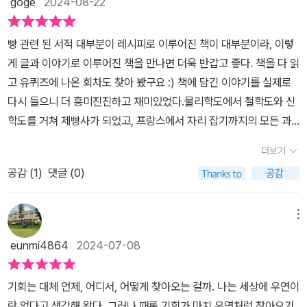
goge
2024-08-22
장에 써있다. 빵을 나누고 싶다는 마음이었다. 나도 생각했던 그 나눔
프랑스 제빵 제과의 변두리가 아니라 중심에 선 '밀레앙'을 만들어낸
의 마음이다. 사람은 나눔으로써 자신을 증명하는 것이 아닐까.
부부의 이야기를 만날 수 있는 매력적인 책이다. TV예능프로〈유 퀴
빵 관련 된 서적 대부분이 레시피로 이루어진 책이 대부분이라, 이렇
즈 온 더 블럭〉에서 들려주지 못했던 그들의 이야기를 만날 수 있는
게 글과 이야기로 이루어진 책을 만나면 더욱 반갑고 좋다. 책을 다 읽
향긋한 플랑을 담고 있는 《나는 파리의 한국인 제빵사입니다》를 만나
고 유퀴즈에 나온 회차도 찾아 봤구요 :) 책에 담긴 이야기를 실제로
보길 바란다. '남해의봄날로부터 도서를 제공받았습니다.'
다시 들으니 더 흥미진진하고 재미있었다.물리학도에서 철학도와 신
학도를 거쳐 제빵사가 되었고, 프랑스에서 자리 잡기까지의 모든 과
정과 시간들. 한 자리에서 꾸준함 하나로 지금의 자리까지 오게 된 서
더보기
용상 불랑제. 파리 전통 바게트 대회 8위에 이어, 한국인 최초로 프랑
공감 (
1
)
댓글 (0)
스 최고의 플랑 콩쿠르 1위까지! 나는 집에서 취미로 빵을 만들고 있
는 사람이기에, 재료 준비부터 반죽, 발효, 성형, 굽기까지 많은 시간
과 정성이 들어간다는 걸 잘 알고있다. 집에서 한 종류의 빵을 만들기
메뉴
만 해도 반나절이 후다닥 지나가는데.. 직업이 되고 일이되면 비교 불
eunmi4864
2024-07-08
가 몇 배로 많은 시간과 노동이 들어갈 수 밖에 없다. 서용상 불랑제도
맛있는 빵을 굽기 위해 매일 새벽 3시에 집에서 나와 일터로 간다고.
기회는 대체 언제, 어디서, 어떻게 찾아오는 걸까. 나는 세상에 우연이
/ 186p.빵으로 완성되기 전 불랑제와 반죽이 마주하는 시간이다. 같
란 없다고 생각해 왔다. 그러나 때론 기회가 마치 우연처럼 찾아오기