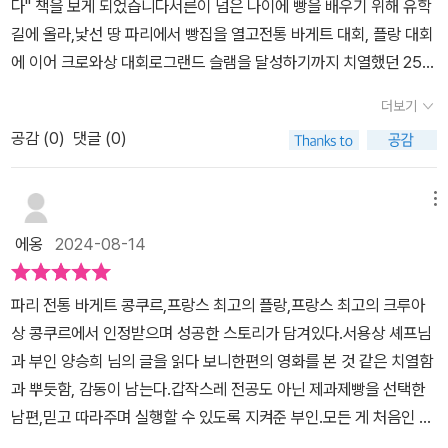
다" 책을 보게 되었습니다서른이 넘은 나이에 빵을 배우기 위해 유학
어가는 음식이기 때문이다빵은 정성들여 만들어야하는 음식이다먹을
등 한국적인 재료가 들어간 제품도 다양하고 아예 꽈배기 같은 한국
길에 올라,낯선 땅 파리에서 빵집을 열고전통 바게트 대회, 플랑 대회
것으로 장난치지말자 정직하게..스스로에게 부끄럽지않는 음식을 만
빵도 인기가 많다고 해요. 책 출간은 훨씬 이전인 2011년부터 준비가
에 이어 크로와상 대회로그랜드 슬램을 달성하기까지 치열했던 25년
들자내 식탁에 올릴 음식을 만들자...책속 한문장.....이부분만 보아도
시작되었는데, 책이 출간되기 얼마 전에 유퀴즈에도 출연하시고 한국
의 이야기가 담겨있습니다또한 서용상 블랑제님 곁에서 빵집 운영
어떻게 프랑스에서의 한국인 제빵사로 우뚝설수있었는지 한번에알게
더보기
에 밀레앙 2호점도 생겼다고 합니다. 빵순이로서 밀레앙의 빵들을 조
을 총괄하고 계신 양승희님의 이국에서 마음이 뿌리내리기까지 깊
해주는....​한국인 최초로 파리의 빵집을열고프랑스 제빵 대회를 석권
만간 먹어봐야겠어요!불랑제는 결국 빵으로 말하는 사람이다.매일의
공감 (
0
)
댓글 (0)
은 이야기도 담겨있습니다서용상님과 양승희님의 빵 에세이를 읽
까지의 25년의 치열햇던이야기​제빵사만이아닌 모든 일에 대하여 진
성실한 노동의 결과물로서 빵은 정직하게 구워진다. #깨비깨돌맘 #
는 틈틈이지금까지 지내오신 파리 매장의 모습에서다양한 빵들을 찾
심과 정성을다한다면 최고가 되지않을까....​책을 마무리하는 마지막
도서협찬 #서평 #서평단 #나는파리의한국인제빵사입니다 #서용상
아보는 재미도 있었어요!빵을 좋아하시는 분들, 혹은 제빵사에 대
메뉴
장까지 무언가 가슴차오르는 느낌으로 책장을 덮었다.
#양승희 #남해의봄날 @namhaebomnal #불랑제 #제과 #제빵 #
해 궁금하신 분들은한국인 최초로 파리에서 빵집을 열고,최고의 블랑
에옹
2024-08-14
플랑 #바게트 #크로아상 #밀레앙 @mille_et_1 #milleetun #boul
제가 되기까지 한 가족의 치열한 삶이 담긴이 책을 추천드립니다
angerie #patisserie #paris
파리 전통 바게트 콩쿠르,프랑스 최고의 플랑,프랑스 최고의 크루아
상 콩쿠르에서 인정받으며 성공한 스토리가 담겨있다.​​서용상 셰프님
과 부인 양승희 님의 글을 읽다 보니한편의 영화를 본 것 같은 치열함
과 뿌듯함, 감동이 남는다.​갑작스레 전공도 아닌 제과제빵을 선택한
남편,믿고 따라주며 실행할 수 있도록 지켜준 부인.​모든 게 처음인 낯
선 나라로 옮겨가며 그들이 겪은 에피소드들은 ​제과 제빵을 시작하는