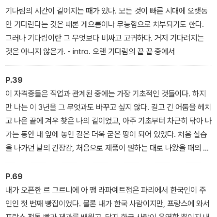
기다림의 시간이 길어지는 때가 있다. 모든 것이 빠른 시대에 오랫동
안 기다린다는 것은 때론 게으름이나 무능함으로 치부되기도 한다.
그러나 기다림이란 그 무엇보다 비싸고 고귀하다. 거저 기다려지는
것은 아니지 않은가. - intro. 오랜 기다림의 끝 끝 중에서
P.39
이 자격증들은 직업과 관계된 중에는 가장 기초적인 것들이다. 하지
만 나는 이 3년을 그 무엇과도 바꾸고 싶지 않다. 길고 긴 어둠을 헤치
고 나온 끝에 겨우 찾은 나의 길이었고, 아주 기초부터 차근히 닦아 나
가는 동안 내 앞에 놓인 길은 더욱 굳은 땅이 되어 있었다. 처음 실습
을 나가던 날의 긴장감, 처음으로 제품이 원하는 대로 나왔을 때의 희
열. 그 모든 경험이 내 제과 인생에 항상 든든한 받침돌이 되어 주고
있다. - 프랑스에서 제과 제빵 자격증 취득하기
P.69
내가 오픈한 르 그르니에 아 팽 라파예트점은 파리에서 한국인이 주
인인 첫 번째 빵집이었다. 물론 내가 한국 사람이지만, 프랑스에 와서
프랑스 전통 빵과 제과를 배웠고, 단지 한국 사람이 운영할 뿐이지 내