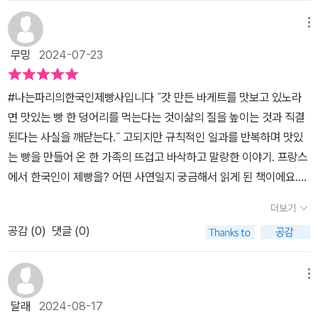
최고의 불랑제로 우뚝 서기까지눈물과 감동의 인생 드라마!한국인이
분들에게는 중요했을 것이다. 어떻게 보면 뭔가 빵 하나에 대단히 거
말이..2023년 프랑스 플랑 대회 1위 수상하셨다는 글을 읽을때 왜 내
만드는 프라스 빵, 대회를 나가서 1등을 하신 서용상 제빵사님과 그의
메뉴
창한 가치와 의미를 부여하려는 것은 아닌지 의심할 수도 있다. 하지
가 눈물이 나는거냐고~~아~~감동!부모님처럼은 살기 싫지만 그 모
아내분 양승희님의 치열한 20년이 고스란히 담겨져 있다. 이 책은 라
만 나는 그 느낌을 조금은 알 것도 갔다. 나도 내 일에서 종종 이런 비
무밍
2024-07-23
습을 보고 자라 자연스레 성실함등이 몸에 베었다는 아드님의 말에
디오 틀어 놓은 듯 편안한 느낌으로 읽을 수 있고 제빵사의 하루를 상
슷한 이야기를 하기 때문이다.조금 욕심이 있다면, 내가 만든 빵을 먹
만프로 공감했다.내 아버지와 어머니를 보며 자란 나역시도 딱 그 심
세히 엿볼 수 있다. 서용상 제빵사는 철학을 전공했고 신학 대학원을
는 사람들이 행복했으면 좋겠다는 것이다. 갓 만든 빵의 따스함, 입안
#나는파리의한국인제빵사입니다 ˝갓 만든 바게트를 맛보고 있노라
정이어서..그저 내가 할수 있는 일은 옆에서 일손을 거들어 드리는 거
다니다가 제빵사의 길로 들어서면서 험난하고 긴 여정을 시작하게 된
에 퍼지는 구수한 향기와 바삭하고 고소한 식감. 손안에 든 소소하지
면 맛있는 빵 한 덩어리를 먹는다는 것이삶의 질을 높이는 것과 직결
였다는~~~^^;이 책을 미리 봤었다면 파리 갔을때 한번 방문해 봤을
다. 프랑스로 떠나기 전 한국과 일본에서 많은 경험을 하게 되었고 새
만 확실한 행복을 고객에게 줄 수 있으면 좋겠다. 고객분 아니라 함께
된다는 사실을 깨닫는다.˝ 고되지만 규칙적인 일과를 반복하며 맛있
텐데 아쉬움 가득!책으로만 봐도 이렇게 자랑스러운데.. 실제 파리 한
벽부터 시작되는 고된 제빵의 일을 책을 읽는 매 순간 응원하게 된다.
빵을 만드는 직원들, 그리고 우리 가족도.(194쪽)'행복하게 해 주는
는 빵을 만들어 온 한 가족의 뜨겁고 바삭하고 말랑한 이야기. 프랑스
복판에 한국어로도 적혀있는 밀레앙을 봤다면 벅찼을꺼 같다!두분 모
양승희님의 헌신적인 도움으로 1년의 안식년, 다음 새로운 시작을 위
빵'을 만들고 싶다는 말에서 이미 벌써 입가에 미소가 만들어진다. 이
에서 한국인이 제빵을? 어떤 사연일지 궁금해서 읽게 된 책이에요.
두 정말 정말 수고하셨고 자랑스럽고 존경합니다!나는파리의한국인
한 준비를 하며 현재의 밀레앙을 오픈하는 과정에서 가족의 이야기를
세상의 모든 빵이 사람들에게 와 닿는 의미 또한 여럿이겠지만, 빵을
책의 띠지를 보니 유퀴즈에도 출연하셨더라구요. 책도 읽고 영상도
제빵사입니다 #서용상 #양승희 #플랑 #남해의봄날
진솔하게 담아내 더욱 감동을 준다. '빵이 오가는 그 짧은 사이, 오늘
더보기
먹으며 행복했던 무수히 많은 기억들이 있고, 그 중에서도 누군가가
찾아서 봤더니 더 가깝게 느껴졌어요. 서용상 님은 이력이 조금 특이
있었던 일이나 생각, 기쁨과 슬픔, 분노와 위로 등 삶의 소소한 감정을
이런 마음으로 빵을 만들었을 것을 상상하며 한입 베어 물었을 때는,
공감 (
0
)
댓글 (0)
하세요. 물리학을 공부하다가 철학을, 그리고 신학을 공부하다가 제
서로 나눈다.' - p.125'빵은 유일하게 나와 외부 세계를 이어 주는 존
더욱 더 온몸으로 행복감이 퍼져나갈 것이기 때문이다.25년이다. 이
과제빵으로 바꾸셨거든요. 상대적으로 늦은 나이에 시작한 제과제빵
재다. 오늘 내가 만든 빵에는 내 열정도 담겨 있고, 내 감정도 담겨 있
긴 시간을 한결같기는 쉽지 않다. 나도 내 일을 한 지 24년째다. 비슷
이지만 꿋꿋하게 성장하신 점이 정말 대단하세요. 그리고 저도 결혼
메뉴
고, 삶의 여러 굴곡 또한 그 안에 있다.' - p.173밀레앙을 운영하면서
한 시간을 지나왔으니, 어느만큼의 긴 시간일지, 그 시간들은 어떻게
한 입장에서...그걸 묵묵히 기다려 준 아내 양승희 님도 정말 대단하시
많은 우여곡절이 있었지만 결국은 해피엔딩이어서 너무 다행인 책,
달래
2024-08-17
해야 이만큼 쌓일 수 있는지 짐작할 수 있다. 또한 한 분야의 최고가
다고 생각해요. 그 동안 두 분이 겪으신 고생의 넓이도, 들인 노력의