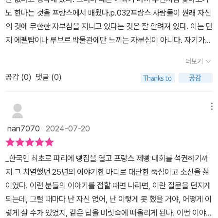
은 반죽에서 분리해 둥글리기를 하고 휴지의 시간을 주었지만 각 반
도 한다는 것을 프랑스에서 배웠다.p.032프랑스 사람들이 원래 자신
죽 덩어리는 제각각의 모양으로 성형된다. 아무리 숙련된 손으로 작
의 것에 무한한 자부심을 지니고 있다는 것은 잘 알려져 있다. 이는 단
업해도 동일한 모양이 나오진 않는다. 마치 각각의 개성을 담고 있는
지 에펠탑이나 루브르 박물관에만 느끼는 자부심이 아니다. 자기가
것처럼 보인다. 성형이 끝나면 굽기 전 다시 가스가 발생하고 적당한
찾는 빵집과 레스토랑도 마찬가지다. 자신이 좋아하는 단골 빵집이
양을 간직해 원하는 만큼 부풀면 오븐에 굽는 과정을 거친다. 각각의
더보기
있다면 바로 그 빵집이 파리 최고의 빵집이다. 그러다 보니 파리에는
빵은 색깔과 부피, 터진 모양도 제각각으로 구워져 오븐을 빠져나온
공감 (
0
)
댓글 (0)
최고의 빵집밖에 없다. 저마다 자기만의 최고의 빵집, 최고의 레스토
다. 불랑제는 같은 손, 같은 기술로 빵을 만들지만 모두가 다른 빵으로
랑, 최고의 미용실, 최고의 치즈 가게, 최고의 정육점이 존재한다. 정
완성된다. 이것을 보더라도 불랑제와 빵은 서로를 기다리고 배려하고
말이지 엄청난 자부심이 아닐 수 없다.p.070'엄마, 아빠를 보고 자란
메뉴
상호 작용한다는 것을 알 수 있다./이 책을 읽으며 가장 와닿았던 부
게 있어서 우리는 그렇게 살기 싫어도 성실함 같은 게 몸에 배어 있어.
분. 같은 빵을 여러번 만들어봐도 똑같은 모양이 나온적이 단 한 번도
nan7070
2024-07-20
그러니까 우리도 성실하게 살 수밖에 없어 . 열심히 사는 부모님이 자
없다. 처음에는 빵이 나를 약올리는건가 싶었지만.. 이제는 그 의미를
랑스럽기도 해. 그래도 난 엄마, 아빠가 각자의 행복을 더 챙겼으면 좋
잘 안다!! 그래서 더 매력있고 자꾸 빠지게되는 빵 만들기..🤍🤍그동
_한국인 최초로 파리에 빵집을 열고 프랑스 제빵 대회를 석권하기까
겠어. 내가 행복해야 주변도 행복한 거 잖아?'p.139가끔은 특별한 이
안 프랑스 파리에 가보고 싶다는 생각은 안해봤는데, 요즘 부쩍 프랑
지 그 치열했던 25년의 이야기한 마디로 대단한 뚝심이고 소신을 삶
유 없이 그 시간에 움직여야 한다는 것이 복잡한 감정을 이끌어 내기
스 파리에 가보고 싶다는 생각이 든다. 에펠탑도 아니오.. 오로지 빵
이었다. 이런 분들의 이야기를 접할 때면 나라면, 이란 질문을 던지게
도 한다. 외로움이나 소외 또는 그 비슷한 어떤 것. 아침이나 퇴근 시
투어를 위해서 🥐🤍 그 언젠가 밀레앙도 꼭 가봐야지!!
되는데, 그럴 때마다 난 자신 없어, 난 이렇게 못 했을 거야, 어떻게 이
간에 사람으로 가득한 버스나 지하철이 같은방향으로 움직이는 느낌
렇게 살 수가 있었지, 같은 답을 머릿속에 떠올리게 된다. 이번 이야기
이라면 새벽의 야간 버스는 방향이 다른,외지에서 온 차량 같다. 텅 빈