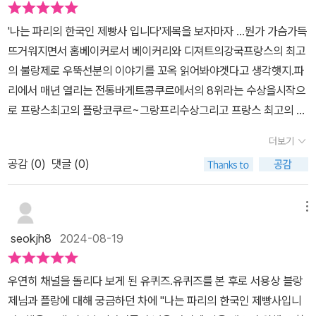
그들의 삶은 마치 한 편의 소설과도 같다. 어렵고 힘든 그 시간을 어떻
된다는 것이 무엇을 담보로 했을 때 이룰 수 있는 결과인지도 잘 안다.
깊이도, 성취한 성과의 높이에도 불구하고 부부의 글은 시종일관 담
게 견디며 버텨왔는지 책 한 권으로 다 알수는 없지만 그들의 없었더
'나는 파리의 한국인 제빵사 입니다'​제목을 보자마자 ...뭔가 가슴가득
내가 지금 내 일에서 최고일 수 없으니, 이보다 더 많은 노력이 바탕이
담해요. 각 장마다 빵 밖에 모르는 남편 서용상 님과 빵집 운영을 전담
라면 맛있는 플랑을 먹을 수가 없을 것이다. 언젠가는 프랑스에서 줄
뜨거워지면서 홈베이커로서 베이커리와 디져트의강국프랑스의 최고
되지 않고서는 불가능함을 잘 알고 있다. 그러니, 이분들의 이야기가
한 아내 양승희 님의 이야기가 번갈아 나와서 더 좋았습니다. 두 분은
서서 꼭 먹어봐야지, 오늘도 맛있는 책으로 행복을 주는 남해의봄날
의 불랑제로 우뚝선분의 이야기를 꼬옥 읽어봐야겟다고 생각햇지.​파
허투루 읽히지 않는다. 허투루 읽을 수도 없고.*출판사로부터 책을
단순히 외국인이 프랑스에서 제과제빵을 한다는 데에서 그치지 않고,
출판사에 감사드린다.
리에서 매년 열리는 전통바게트콩쿠르에서의 8위라는 수상을시작으
제공받아 작성하였습니다.
˝전통˝ 방식의 바게트 콩쿠르 수상을 시작으로 그랜드 슬램을 달성하
로 프랑스최고의 플랑코쿠르~그랑프리수상그리고 프랑스 최고의 크
셨어요! 🏆파리 전통 바게트 콩쿠르 Top 8🏆프랑스 최고의 플랑 콩
루아상 콩쿠르까아지...​왠지 프랑스에서는 프랑스인만이 우승할것만
쿠르 Grand Prix🏆프랑스 최고의 크루아상 콩쿠르 Top 10 책을 읽
더보기
같은느낌인데...한국인이 현지제빵사들을 제치고우승을 거머쥐다니
고나니 이런 엄청난 성과가 역시 그냥 이루어진 것이 아니구나를 느
공감 (
0
)
댓글 (0)
정말 놀랄일이 아닐수 없다 ​그얼마나 노력과 인내와 연습이있었기에
낄 수 있었어요. 그리고 앞으로도 변하지 않으시겠구나 하는 든든한
그런 결과를 얻었을지 감히 상상도 할수없는 자신과의 싸움이 있었으
마음도 들었습니다. 책 말미에 몇 가지 레시피가 실려 있는데, 레시피
리라...프랑스로 가기전에 일본에서의 생활은 뭔가 빵에대하여 시작
메뉴
가 생각보다 짧아서 의외였어요. 그런 만큼 더 많은 노력과 시간이 필
하려면 일본을 꼭 거쳐 배움이 필요하구나라는 생각을 들게 한순간이
요한 일일 거라고 짐작해 봅니다. 두 분이 운영하시는 빵집 밀레앙은
seokjh8
2024-08-19
었다.​그당시에 한국인이 일본에와서 베이킹을 배운다는것이그들에게
사진으로만 만났지만 빵집에 들어서면 느껴지는 고소한 빵 냄새가 풍
는 신기햇던지....신문에도 나오는 신박한 이야기엿다.한국에서도 종
겨오는 것 같았어요. 프랑스어로는 ‘수많은‘ 이라는 뜻이고, 한국어의
우연히 채널을 돌리다 보게 된 유퀴즈.유퀴즈를 본 후로 서용상 블랑
종 이슈가되는 이야기지만프랑스에서도 이슈가 있었던 냉동생지와...
˝밀˝이라는 글자가 들어가는 이름으로 짓고 싶으셨대요. 프랑스의 전
제님과 플랑에 대해 궁금하던 차에 "나는 파리의 한국인 제빵사입니
수제빵에대한이야기​​'내가 수제를 고집하는 까닭은 간단하다'입에들
통방식과 한국의 맛 두 마리 토끼를 잡으신 점도 멋져요. 흑임자와 팥