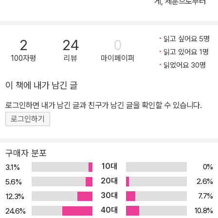
게, 세훈으로부터
서 그랑프리를 차지한 밀레앙은 정오 무렵이면 모든 빵이 동나고, 여
름이면 팥빙수를 즐기려는 손님들이 줄을 선다. 프랑스 국민 디저트
인 플랑은 물론이고 꽈배기, 고로케, 팥빵 그리고 녹차, 흑임자, 오미
읽고 싶어요 5명
2
24
0
자가 들어 간 한국풍 메뉴도 큰 인기를 끌고 있다. 한국풍 메뉴들은 그
읽고 있어요 1명
100자평
리뷰
마이페이퍼
의 아내 양승희 대표가 메뉴 개발에 아이디어를 낸 제품이다. 늘 최고
읽었어요 30명
의 재료로, 최상의 제품을 만들기를 고수하는 서용상 셰프의 특별 레
이 책에 내가 남긴 글
시피를 최초로 공개한다.
로그인하면 내가 남긴 글과 친구가 남긴 글을 확인할 수 있습니다.
로그인하기
구매자 분포
10대
0%
3.1%
20대
2.6%
5.6%
30대
7.7%
12.3%
40대
10.8%
24.6%