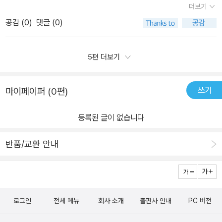
더보기
사람들에게,베이킹이 아니라무언가 새로운 걸 도전하는 사람들에게
공감 (
0
)
댓글 (0)
도작은 울림이 될 거 같다.셰프님의 용기와꾸준하고 단단한 우직함,​
부인 양승희 님의 현실적이고 빠른 행동과 실천,그리고 모든 기본은
본질에 집중하는 일이라 생각한다.​책의 마지막에는 빵의 본고장 프랑
5편 더보기
스를 사로잡은​밀레앙 레시피 6가지가 담겨있다.​레시피에 나와있지
않은 메뉴들은밀레앙의 서울 첫 매장! 2호점에서 구매해야겠다!​특히
쓰기
마이페이퍼 (0편)
나 프랑스에서 1등 한 플랑은 책을 읽으면서 너무 궁금한 메뉴ㅎㅎ​페
이스트리와 커스터드 크림의 만남은 행복이지💛
등록된 글이 없습니다
반품/교환 안내
로그인
전체 메뉴
회사 소개
출판사 안내
PC 버전