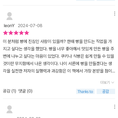
빵 제과를 만나기까지는 정말 먼 길을 돌아왔다. 물리학과 철학 그리
고 신학대학원까지 좋아하지 않은 길을 방황하듯 멀리 돌아온 것이
메뉴
다. 그래서일까? 늦깎이 제빵사는 첫걸음부터 천천히 하지만 꼼꼼하
leonY
2024-07-08
게 앞으로 나갔다. 그리고 그렇게 25년 넘는 세월을 묵묵히 걸어왔
다. '가야 할 곳이라면 우선은 들어선 다음에 길을 찾는 것이 우리의
이 분처럼 빵에 진심인 사람이 있을까? 한때 빵을 만드는 직업을 가
방식'(p.93)이라 말하는,제과점에서 '비빔밥'을 팔았던 아내 양승희
지고 싶다는 생각을 했었다. 빵을 너무 좋아해서 맛있게 만든 빵을 주
는 남편을 도우며 자신만의 도전도 게을리하지 않았다. 참 열심히 성
변에 나누고 싶다는 마음이 있었다. 쿠키나 식빵은 쉽게 만들 수 있을
실히 살았다. 그 결과 부부는 달콤한 열매를 맛볼 수 있게 되었다. 그
것이란 무지함에서 나온 생각이다. 나이 서른에 빵을 만들겠다는 생
리고 그 열매가 맺힐 때까지의 과정을 솔직 담백하게 풀어낸 책이《나
각을 실천한 저자의 실행력과 과감함은 이 책에서 가장 본받을 점이
는 파리의 한국인 제빵사입니다》이다. 프랑스의 행정절차 탓에 점포
다. 늦은 나이라는 생각에 두려움과 학습된 무기력에 빠져 있는 나에
를 새로 열기 위해 준비하는 기간이 길어도 너무 길었던 것도, 작은 가
더보기
게 나이는 상관없다고 말하는 것 같다. 지금 이 시간에 도전하고 움직
게를 인수해도 고용 승계를 해야 한다는 것도 이 책에서 만날 수 있는
공감 (
1
)
댓글 (0)
이는 모습을 상상해 보게 한다. 프랑스 파리에 본인의 가게를 만들기
흥미롭고 재미난 프랑스 문화다. 우리와는 다른 프랑스 문화를 만나
까지 한 가족을 책임져야 할 가장이 할 수 있는 일이란 많지 않았을 것
보는 것도 이 책에서 만날 수 있는 즐거움이다.자신의 꿈을 찾아 떠난
이다. 포기할 이유를 만들지 않기 위해 배수의 진을 친다. 그리고 모든
메뉴
일본 그리고 프랑스. 이방인의 삶이 그렇게 녹녹하지만은 않았을 것
것을 걸 수 밖에 없는 이유가 무엇일까? 그게 궁금했다. 그건 마지막
이다. 그런 어렵고 힘든 시간을 버티고 이겨낸 것만으로도 대단한데