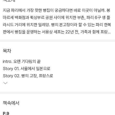
지금 파리에서 가장 핫한 빵집이 궁금하다면 바로 이곳이 아닐까. 봉
마르셰 백화점과 뤽상부르 공원 사이에 위치한 부촌, 파리 6구 생 플
라시드 거리에 위치한 밀레앙. 빵의 본고장이라 할 수 있는 파리 한복
판에서 빵집을 운영하는 서용상 셰프는 22년 전, 가족과 함께 프랑스
에 제과제빵 유학을 와서, 파리 최초로 한국인 빵집을 열었다. 그리고
프랑스 제과제빵 콩쿠르의 그랜드 슬램을 달성했다. <르 몽드>, <르
목차
피가로>, <르 파리지앵> 등 프랑스의 주요 언론이 앞다퉈 이 소식을
다루었다.
intro. 오랜 기다림의 끝
Story 01. 서울에서 일본으로
서른의 늦은 나이에 제과제빵에 입문한 그는 어떻게 파리지앵을 매혹
Story 02. 빵의 고장, 프랑스로
시킨 빵을 만드는 불랑제가 될 수 있었을까? 그의 성공 뒤에는 빵에
대한 열정뿐만 아니라 이민자 가족으로 치열하게 살아온 20여 년의
못다한 이야기가 숨어 있다.
책속에서
P.9