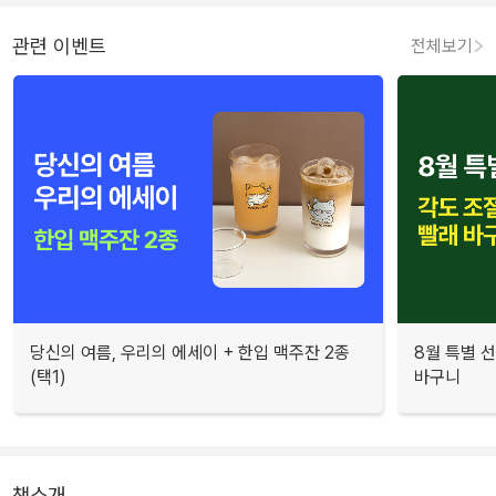
관련 이벤트
전체보기
당신의 여름, 우리의 에세이 + 한입 맥주잔 2종
8월 특별 선
(택1)
바구니
책소개