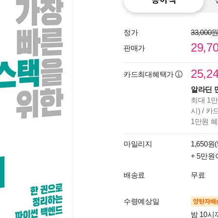
정가
33,000
29,7
판매가
25,2
카드최대혜택가
알라딘 
최대 1만
시) / 
1만원 
마일리지
1,650원(
+ 5만원
배송료
무료
수령예상일
양탄자배
밤 10