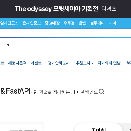
알라딘굿즈
온라인중고
중고매장
우주점
음반
블루레이
커피
서
스트
새로나온책
이벤트
정가인하도서
추천도서
작가와의 만남
북
 FastAPI
- 한 권으로 정리하는 파이썬 백엔드
종이책