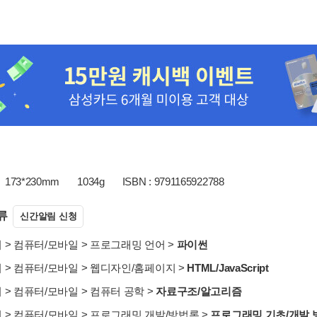
173*230mm
1034g
ISBN : 9791165922788
류
신간알림 신청
서
>
컴퓨터/모바일
>
프로그래밍 언어
>
파이썬
서
>
컴퓨터/모바일
>
웹디자인/홈페이지
>
HTML/JavaScript
서
>
컴퓨터/모바일
>
컴퓨터 공학
>
자료구조/알고리즘
서
>
컴퓨터/모바일
>
프로그래밍 개발/방법론
>
프로그래밍 기초/개발 