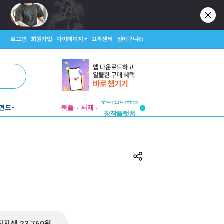
로그인
회원가입
마이페이지
고객센터
장바구니
(0)
투비컨티뉴드
펀드
북플
서재
창작플랫폼
투비컨티뉴드