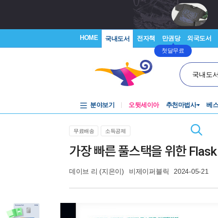
HOME
전자책
만권당
외국도서
국내도서
첫달무료
국내도
분야보기
오뒷세이아
추천마법사
베
무료배송
소득공제
가장 빠른 풀스택을 위한 Flask &
데이브 리
(지은이)
비제이퍼블릭
2024-05-21