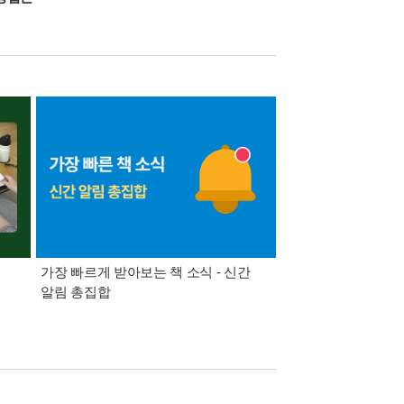
가장 빠르게 받아보는 책 소식 - 신간
경기컬처패스 1만원 
알림 총집합