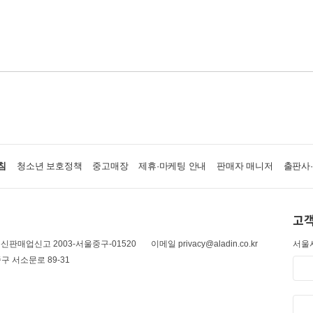
침
청소년 보호정책
중고매장
제휴·마케팅 안내
판매자 매니저
출판사
고객
신판매업신고 2003-서울중구-01520
이메일 privacy@aladin.co.kr
서울시
구 서소문로 89-31