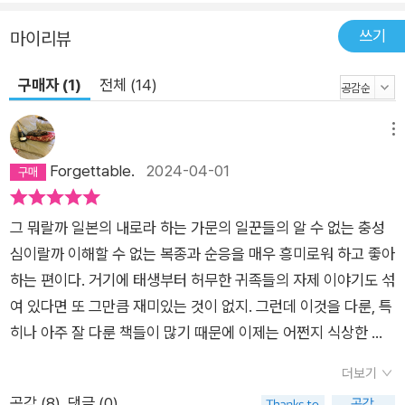
고 생각합니다.” (작가 인터뷰에서) 그러므로 『덧없는 양들의 축
연』에 남겨둔 고전의 그림자는, ‘미스터리’라는 장르만이 아니라
쓰기
마이리뷰
책과 이야기를 사랑하는 독자들을 위한 요네자와 호노부의 안배
구매자 (1)
전체 (14)
이자, 작가가 독자들에게 보내는 도전장이라고 해도 좋을 것이다.
메뉴
Forgettable.
2024-04-01
그 뭐랄까 일본의 내로라 하는 가문의 일꾼들의 알 수 없는 충성
심이랄까 이해할 수 없는 복종과 순응을 매우 흥미로워 하고 좋아
하는 편이다. 거기에 태생부터 허무한 귀족들의 자제 이야기도 섞
여 있다면 또 그만큼 재미있는 것이 없지. 그런데 이것을 다룬, 특
히나 아주 잘 다룬 책들이 많기 때문에 이제는 어쩐지 식상한 이
야기가 되어 버렸나 싶었는데.. 이 책의 이야기가 이 소재를 배경
더보기
삼아 아주 재미있고 맛깔나게 이야기를 풀어간다. 조용한 밤, 햇
공감 (
8
)
댓글 (0)