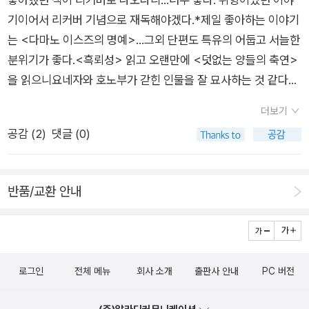
서, 나를 ‘맛을 보장할 수 없는 요리를 주문하는 바보 같은 계집
로 가자, 국내로. 국내 어디가 그나마 따뜻하려나. 그리고 돈 별
기이어서 리커버 기념으로 재독해야겠다.*제일 좋아하는 이야기
애’라고 생각한다는 사실을 읽을 수 있었다. 긍지 높은 사람은 좋
로 안드는 곳.. 이 어디려나.대전은 어떨까요. 대전.. 날씨 어떤가.
는 <다마노 이스즈의 명예>...그외 단편도 특유의 어둡고 서늘한
다. 그리고 그것을 입 밖으로 내지 않는 사람은 더욱 좋다.
거기 호텔 잡고 뛰고 올까... 하하하하하하하하하하하하하.남동생
분위기가 좋다.<흑뢰성> 읽고 오랜만에 <덧없는 양들의 축연>
은 그곳에서도 유튭으로 계속 한국의 상황을 체크했다. 남동생은
을 읽으니요네자와 호노부가 갇힌 인물을 잘 묘사하는 것 같다는
폰에서 네이버 앱도 지워버렸다. 자꾸 보고 스트레스 받는게 너무
생각이 들었다...또 흑뢰성 생각이 났다.다음엔 보틀넥이나 인사
싫어서 그거 안할라고 네이버 삭제했는데 그러니까 걍 인터넷으
더보기
이트밀도 재독해야지
로 들어가서 찾아보고 있더라며.. 너무 스트레스 받아서 미치려고
공감 (
2
)
댓글 (0)
했음. 아 진짜 전국민 스트레스다. 남동생은 '(한국 가는) 비행기
에서 딱 내렸는데 체포했다는 뉴스를 보게 됐으면 좋겠다' 고 했
다. 그렇게 되지 않았지만.. ㅠㅠ아무튼 좋은 여행이었다. 아주 행
반품/교환 안내
복함이 물씬물씬했어. 최고였다. 내 동생들 너무 좋아 ㅠㅠ책을
샀다. [베를린에는 육개장이 없어서]는 신간에서 보고도 딱히 관
심을 갖지 않았는데 최근에 달자 님의 서재에서 보고 오호라~ 하
고 질러버렸다.[기억의 몫]은 아예 존재를 모르던 책이었는데 드
로그인
전체 메뉴
회사 소개
출판사 안내
PC 버전
물게 나타나시는 syo 님의 리뷰를 보고 질렀다.[군주론]은 얼마