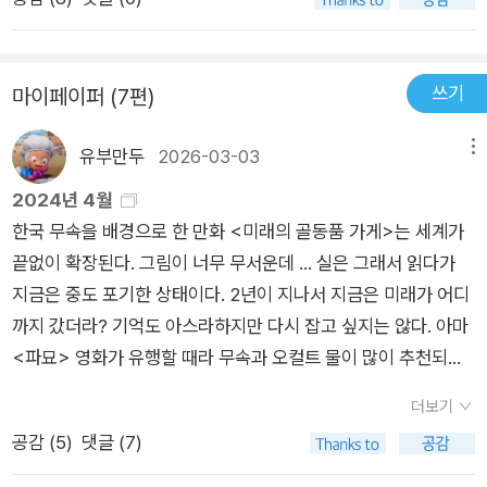
빛이 밝게 드는 오전에 연달아서 책을 읽으며 내적비명을 질렀다.
재밌어!! 제일 재미있었던 단편은.. 꼽을 수가 없고 그나마 <산장
비문>이 조금 약했다. 아무튼 재출간 매우 감사합니다.
쓰기
마이페이퍼 (7편)
유부만두
2026-03-03
메뉴
2024년 4월
한국 무속을 배경으로 한 만화 <미래의 골동품 가게>는 세계가
끝없이 확장된다. 그림이 너무 무서운데 ... 실은 그래서 읽다가
지금은 중도 포기한 상태이다. 2년이 지나서 지금은 미래가 어디
까지 갔더라? 기억도 아스라하지만 다시 잡고 싶지는 않다. 아마
<파묘> 영화가 유행할 때라 무속과 오컬트 물이 많이 추천되었
던 것 같다. 나는 아직도 <파묘>는 못 본다. 무서운 거 영상으로
더보기
보는 거 싫음. 영어책 두 권 중 호로위츠 시리즈가 재미있었다.
공감 (
5
)
댓글 (7)
작은 아씨들의 변주인 <Hello Beautiful>은 아버지의 비중이 커
서 (작가의 개인사와 관련이 있는듯. 언젠가 자신의 작가 경력에