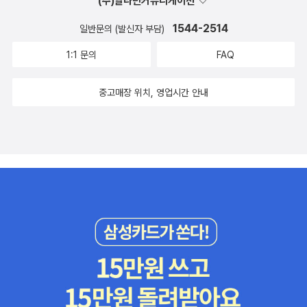
전에 남동생이 누나도 군주론 읽어봤냐, 물어서 그렇다고 하니 자
(주)알라딘커뮤니케이션
기도 한 번 볼까 싶다길래, 후다닥 내가 샀다. 다시 읽어보려고.
1544-2514
일반문의 (발신자 부담)
남동생이 안그래도 '그런데 누나 취향 아니지 않냐?' 물었고 나는
1:1 문의
FAQ
'응 읽으면서 이런다고?? 했었어.' 했다. 내가 읽은게 한 십오년
전이었나, 하여간 다시 한 번 읽어보도록 하겠다. [점성술 살인사
중고매장 위치, 영업시간 안내
건]도 나왔을 때 바로 읽었던 책인데 사실 그 당시에 그렇게 인상
깊게 읽진 않았더랬다. 어렴풋하게 이런 사건이었지, 기억이 나는
정도. 그런데 얼마 전에 읽었던 일본 추리소설 [유리탑의 살인]에
서 이 책을 되게 극찬하는거다. 흐음, 이게 그렇게 대단한 책이었
나? 싶어서 다시 한 번 읽어보자 하고 다시 샀다. 다시 사는만큼
살짝 돈 아까워서 ㅋㅋ 중고로 샀다. ㅋㅋㅋㅋㅋ 나름 계획적이지
않나요?[덧업는 양들의 축연]도 어딘가에서 칭찬하는 거 보고
산 것 같은데 같은 책에서였나? 그건 기억이 안난다. 아.. 너무나
피곤하다. 너무 피곤해..아직 이번달 여성주의 책을 시작도 못했
다. 큰일이네.듀오링고는 외국어를 학습하노라면 그 외국어에 대
해 점수를 매겨준다. 그게 점수라기 보다 음 뭐랄까 grade? 등급