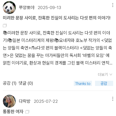
아버지'들'의 영향이 컸다고 했다) 의아해지기도 했다. 2026년
쭈양뽀야
2025-09-13
메뉴
봄 앤 패칫의 신간이 나와서 일단 장바구니에 넣었다.현찬양 작가
미려한 문장 사이로, 잔혹한 진실이 도사리는 다섯 편의 이야기!
의 소설은 김이삭 작가의 스타일과 비슷한듯 다르다. 환영! 하는
마음으로 현찬양 작가도 내 마음 속에 담았다. <작은 땅의 야수
📚미려한 문장 사이로, 잔혹한 진실이 도사리는 다섯 편의 이야
들>은 실망스러웠는데 판매는 잘되는가 보다.(왜?) 표지가 다양
기!📚일본 미스터리계의 제왕!📚요네자와 호노부 작가의 <덧없
한 판본으로 나와있다. (왜?) 미야베 미유키는 역시 흔들림 없음.
는 양들의 축연>!🐑다섯 편의 블랙미스터리! <덧없는 양들의 축
하지만 호노부의 소설은 덧없고 흔들림. 교토 탐정은 너무 별로
연>은 덧없는 꿈을 꾸는 아가씨들만의 독서회 ‘바벨의 모임‘ 에
임. 이 달의 선택은 <The sentence is Death> 되겠습니다.
얽힌 이야기로, 환상과 현실의 경계를 그린 블랙 미스터리 연작소
설집이다. 총 5편의 이야기를 다룬 이 작품은 ‘바벨의 모임‘ 이라
더보기
는 독서회 중심으로 느슨하게 엮은 작품으로, 저자가 그동안 시도
공감 (
1
)
댓글 (0)
했던 작품과는 독특하게 ‘블랙 미스터리‘ 작품이다. 늘 새로운 시
도로 우리에게 놀라운 이야기를 선보였던 저자가 이번에는 고풍
스럽고도 기이한 이야기를 선보인다. 또한 ‘와이더닛(왜 그랬는
다락방
2025-07-22
메뉴
가)‘ 와 ‘마지막 일격‘ 을 내세우며 가독성을 자랑하는 작품이다.
통통한 여자
마치 오래된 동화를 읽는 듯한 느낌을 주는 이 작품은 기이하고