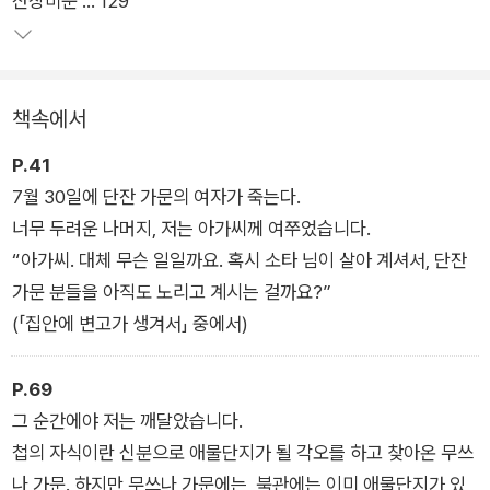
산장비문 … 129
느슨하게 엮인 다섯 편의 단편소설을 담은 이 작품은 ‘청춘 미스
터리의 기수’로 주목받고 있던 요네자와 호노부가 그전까지와는
다른 독특한 작풍을 시도한 ‘블랙 미스터리’ 단편집이다. 늘 새로
운 시도를 두려워하지 않은 그는 고풍스럽고도 기이한 이야기를
책속에서
담은 이 작품에서 ‘와이더닛(whydunit, 왜 그랬는가)’과 ‘마지막
일격(finishing stroke)’을 내세우며 단숨에 독자를 사로잡는다.
P.41
7월 30일에 단잔 가문의 여자가 죽는다.
너무 두려운 나머지, 저는 아가씨께 여쭈었습니다.
“아가씨. 대체 무슨 일일까요. 혹시 소타 님이 살아 계셔서, 단잔
가문 분들을 아직도 노리고 계시는 걸까요?”
(「집안에 변고가 생겨서」 중에서)
P.69
그 순간에야 저는 깨달았습니다.
첩의 자식이란 신분으로 애물단지가 될 각오를 하고 찾아온 무쓰
나 가문. 하지만 무쓰나 가문에는, 북관에는 이미 애물단지가 있