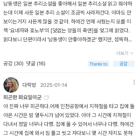
남동생은 일본 추리소설을 좋아해서 일본 추리소설 읽고 줘야하
신비한 분위기를 가지고 있다. 또한 이 작품에 수록된 <덧없는
는데 이제 사둔 일본 추리 소설이 조금씩 사라져간다. 아마도 안
양들의 축연>은 복잡한 현실을 잠시 잊고 어둑한 환상의 세계에
보이는거지 사둔게 많을 것 같아. 하여간 언제 사뒀는지 모를 이
들어간 것처럼, 독특한 매력을 가지고 있는 작품이다. 🐑환상과
책 '요네자와 호노부'의 [덧없는 양들의 축연]을 엊그제 읽었다.
현실이라는 경계에서 인간의 본성과 심리를 그린 <덧없는 양들
읽다보니 단편이라서 '남동생이 안좋아하겠군' 했지만, 섬뜩하면
의 축연>은 이 작품의 제목처럼, 덧없음과 허무의 이야기를 다룬
서 재미있었다. 각 단편의 주인공들이 무언가에 굉장히 집착하는
다. 인간의 욕망과 꿈이 얼마나 덧없는 것인지에 대해 잘 다루고
더보기
데 그것은 어떤 불안이기도 하고 두려움이기도 하며 또한 잘하고
있는 이 작품은 인간의 심리와 사회적 관계를 깊이 있게 다루고
공감 (
30
)
댓글 (16)
싶다는 욕망이기도 하다. 기본적으로 자라는 그 불안 혹은 욕망은
있어, 단순한 미스터리 이상의 작품을 하는 작품이다. 독특한 분
그 자체로 나쁜게 결코 아니었지만, 어찌 보면 선한 것이라 할 수
위기인 <덧없는 양들의 축연>은 각 단편마다 새로운 인믈과 사
도 있지만, 그러나 그것이 너무 심하다 보니 결국 범죄로 이어지
다락방
2025-01-14
메뉴
건을 중심으로 이야기가 진행이 된다. 독서모임이라는 설정이라
는 이야기들이다. 요즘 젊은 일본 작가의 추리소설들 보다 나는
피곤한 화요일이군
그런지, 다양한 문학 작품도 등장하고, 문학과 미스터리를 잘 조
훨씬 괜찮게 읽었다.단편들의 화자나 주인공이 대부분 여자고, 내
아 진짜 너무 피곤하다.어제 인천공항에서 지하철을 타고 집에 돌
합한 작품이기도 한다. 🐑신뢰와 배신, 진실과 거짓, 이것들이 얽
가 읽었던 요네자와 호노부의 다른 작품 [부러진 용골]의 주인공
아온 시간은 밤 열두시가 넘어 있었다. 아아 그 시간에 지하철이
히면서 각 등장하는 인물들간의 복잡한 감정을 잘 표현함으로써,
도 여자라서 작가가 여자인가 싶을 수도 있겠지만, 확실히 남자라
다녀서 정말 너무나 다행. 집에 올 수 있어서 너무나 다행. 하여간
현실과 환상의 경계를 넘나드는 인물들의 심리를 잘 느낄 수 있는
는 걸 이 부분에서 알았다. 단편 <덧없는 양들의 만찬>에서 여학
그 시간에 집에 와서 짐 풀고 씻고 자다보니 몇 시간 자지도 못하
작품이다. 강렬한 반전과 고풍스러운 일본식 저택이나 서양식 별
생이 온실에서 일기장을 발견하는데 일기에 써있던 내용이다. 일