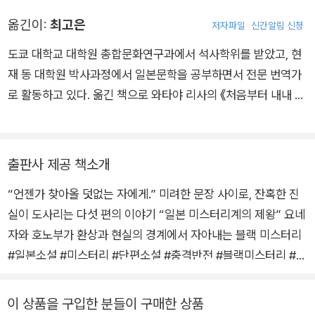
러 부문)을 수상하며 데뷔했다. 졸업 후에도 이 년간 기후의 서점
자와 호노부가 전달하고 싶었던 순도 높은 공포일 것이다.
옮긴이:
최고은
저자파일
신간알림 신청
에서 근무하며 글을 쓰다가 도쿄로 나오면서 전업 작가가 된다.
클로즈드 서클을 그린 신본격 미스터리 『인사이트 밀』로 제8회
도쿄 대학교 대학원 총합문화연구과에서 석사학위를 받았고, 현
본격 미스터리 대상 후보, 다섯 개의 리들 스토리 『추상오단장』으
재 동 대학원 박사과정에서 일본문학을 공부하면서 전문 번역가
로 제63회 일본 추리작가협회상 후보와 제10회 본격 미스터리
로 활동하고 있다. 옮긴 책으로 와타야 리사의 《처음부터 내내 좋
대상 후보에 올랐다. 판타지와 본격 미스터리가 절묘하게 어우러
아했어》, 온다 리쿠의 《도미노》《도미노 in 상하이》, 요코야마 히
진 『부러진 용골』로 제64회 일본 추리작가협회상을 수상하였다.
데오의 《64》, 히가시노 게이고의 《옛날에 내가 죽은 집》 등 다수
2014년 출간된 『야경』은 제27회 야마모토 슈고로상을 수상했고
가 있다.
출판사 제공 책소개
나오키상 후보에 올랐다. 또한 이 작품은 ‘이 미스터리가 대단하
다!’, ‘미스터리가 읽고 싶다’, ‘《주간분슌》 미스터리 베스트 10’ 일
“언젠가 찾아올 덧없는 자에게.” 미려한 문장 사이로, 잔혹한 진
본 부문 1위에 올라 사상 최초로 미스터리 3관왕을 달성했는데,
실이 도사리는 다섯 편의 이야기 “일본 미스터리계의 제왕” 요네
2015년에는 『왕과 서커스』로 이 년 연속 동일 부문 3관왕을 달
자와 호노부가 환상과 현실의 경계에서 자아내는 블랙 미스터리
성해 작품성과 대중성을 고루 갖춘 미스터리 제왕임을 공고히 했
#일본소설 #미스터리 #단편소설 #충격반전 #블랙미스터리 #몽
다. 2016년 역시 『진실의 10미터 앞』으로 ‘미스터리가 읽고 싶
상가들 #바벨의모임 #독서모임 #아가씨 #고전문학 #고전미스
다’ 1위, ‘《주간분슌》 미스터리 베스트 10’ 2위를 비롯, 각종 미스
터리 #기담 덧없는 꿈을 꾸는 아가씨들만의 독서회 ‘바벨의 모
이 상품을 구입한 분들이 구매한 상품
터리 랭킹에서 상위권을 차지했다. 2021년에는 『흑뢰성』으로 제