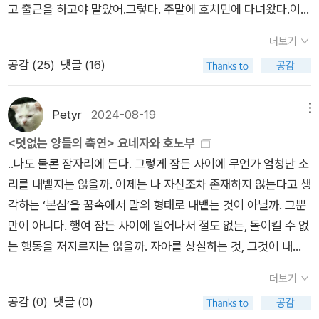
고 출근을 하고야 말았어.그렇다. 주말에 호치민에 다녀왔다.이번
장 등 공간과 분위기를 잘 활용하여, 긴장감을 극대화시킨다. 이
기의 화자 역시 여자였으며, 단편 모두에 등장하는 '바벨의 모
에는 나와 여동생, 남동생 이렇게 딱 삼남매만 다녀왔다.아아 얼
작품은 미스터리 장르만 있는게 아니라, 책과 이야기를 사랑하는
임'이라는 독서 모임에서 쫓겨난 이야기를 하고 있다. 그 모임의
더보기
마나 간절히 바랐던 여행인가. 여동생도 결혼하고 출산과 육아를
사람들의 독서모임 이야기 답게 존 딕슨 카, 스탠리 엘린 등 다양
회장을 보지 못하는 건 아쉽다는 문장. 다만 이제 회장을 만나지
공감 (
25
)
댓글 (16)
거치며 좀처럼 아이들을 두고 여행을 하기 힘들었고 남동생 역시
한 서양 고전 미스터리 작가, 일본의 고전 미스터리 및 환상 문학
못한다는 사실은 유감이었다. 대부분 가냘픈 회원들뿐인 바벨의
결혼 후 아이를 낳고 지금까지 육아에 힘을 쓰며 역시나 혼자 어
작가들도 만나볼 수 있어서, 이 작품은 독서가를 위한 작품이 아
모임에서, 회장은 유독 풍만한 몸매를 자랑했으니까. 살이 통통하
딘가를 다녀오기 어려웠던 터. 이번에 어렵게 기회를 만들어 짧게
닐까 싶다. 또한 독서가를 위해 마련된 예사롭지 않는 복선도 있
Petyr
2024-08-19
메뉴
게 올랐다. 그래, 대충 오십오 킬로그램이라 치자. -p.329네???
2박3일로 호치민에 다녀올 수 있었다. 가기전부터 동생들도 그
어서, 너무나 매력적으로 느껴지는 작품이다. 미스터리 애호가,
<덧없는 양들의 축연> 요네자와 호노부
저기요??????????'유독 풍만한 몸매' 이며 '살이 통통하게 올
렇지만 나 역시 너무나 설레고 기대가 컸다. 생각한 대로 너무나
독서가들에게 보내는 작가의 도전장 같은 <덧없는 양들의 축연
..나도 물론 잠자리에 든다. 그렇게 잠든 사이에 무언가 엄청난 소
랐'는데, 오십오 킬로그램이요? ㅋㅋㅋㅋㅋㅋㅋㅋㅋㅋ 님하 정신
편하고 행복했다. 함께 걷는 것도 좋았고 함께 먹고 마시는 것도
>! 독특한 매력을 뽐내는 이 작품! 복잡한 현실을 잠시 잊고 우리
리를 내뱉지는 않을까. 이제는 나 자신조차 존재하지 않는다고 생
나갔음? ㅋㅋㅋㅋㅋㅋㅋㅋㅋㅋㅋ'바벨의 모임'은 대학교 독서모
좋았다. 첫날 호텔에 도착해 체크인하고 바로 점식 시사를 하러
함께 환상의 세계에 빠져보도록 하자! 신비한 분위기를 느낄 수
각하는 ‘본심’을 꿈속에서 말의 형태로 내뱉는 것이 아닐까. 그뿐
임이다. 그러니까 회장 역시 대학생인데, 대학생이면 성인이고 성
나와 함께 분짜를 먹고 열심히 걷고나서는 갑자기 한식에 소주를
있고, 오래된 동화를 읽는 듯한 오묘한 거리감을 느낄 수 있어서,
만이 아니다. 행여 잠든 사이에 일어나서 절도 없는, 돌이킬 수 없
인 여성이 '유독 풍만한 몸매' 이며 '살이 통통하게 올랐'는데 오십
먹자고 단결하여 호치민에서 갈비살, 김치찌개에 소주 먹기.. ㅋ
아주 매력적인 독서의 시간을 보낼 수 있으니 말이다. #덧없는양
는 행동을 저지르지는 않을까. 자아를 상실하는 것, 그것이 내가
오 킬로그램이라니, 너무하잖아요. 그건 너무 날씬이잖아!! 설마
ㅋ 그리고 편의점에 들러 실컷 장봐가지고 숙소로 돌아와 술상을
들의축연 #요네자와호노부 #추리소설 #일본추리소설 #블랙미
제일 피해야 하는 사태다. 그리고 잠은 매일 반드시 찾아오는 망
날씬한 여성들은 48 킬로그램이라고 생각하는거 아니야? ㅋㅋ
차렸다. 다들 샤워한 후에 둘러앉아 우리가 함께 즐길 수 있는 옛
스터리 #연작소설집 #연작소설 #미스터리 #소설리뷰 #소설추
더보기
연자실의 시간이다. 어떻게 그것을 두려워하지 않을 수 있겠는
ㅋㅋㅋㅋㅋㅋㅋㅋㅋㅋ사십킬로대이면 완전 뼈말라라고. 오십오
날 노래들을 틀어놓고 먹고 마시는데 진짜 극강의 행복이 ㅠㅠ 나
천 #도서리뷰 #도서추천 #책장파먹기 #책리뷰 #책추천 #엘릭
공감 (
0
)
댓글 (0)
가...지옥은 괴로운 곳이라 한다. 고통스러운 곳이라 한다. 그렇다
킬로그램이면 그것도 너무 날씬이인데, 님 실수하신 겁니다. '풍
는 계속해서 흑 너무 좋아 너무 좋아 했다. 동생들하고 오니까 너