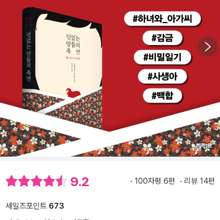
9.2
100자평 6편
리뷰 14편
세일즈포인트
673