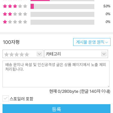
고 신비한 분위기를 배가하며 작품에의 몰입감을 높인다. ‘블랙
5.0%
미스터리’ 또는 ‘기담’으로 소개되기도 하는 『덧없는 양들의 축
0%
연』은 독특한 매력을 드러내며 독자들마저 바벨의 모임 회원들처
0%
럼 “환상과 현실을 혼동”하게 만들고, 복잡한 현실을 잠시 잊고
어둑한 환상의 세계에 몰닉하도록 유혹한다. 미스터리 애호가, 독
서가들에게 보내는 도전장 2001년 『빙과』로 제5회 가도카와 학
100자평
게시물 운영 원칙
원 소설 대상 장려상을 수상하며 데뷔한 이래 ‘청춘 미스터리의
기수’로 불리며 인기를 끌어온 요네자와 호노부는 세간의 평가에
카테고리
안주하지 않고 미스터리 작가로서 끊임없이 장르를 연구하며 새
로운 시도를 거듭해왔다. 그 결과, 장기인 ‘일상의 수수께끼’와 함
께 애거사 크리스티나 아야쓰지 유키토를 연상케 하는 클로즈드
서클 미스터리 『인사이트 밀』(2007), 다섯 가지의 리들 스토리
로 엮은 암호 미스터리 『추상오단장』(2009), 판타지와 본격 미
현재
0
/280byte (한글 140자 이내)
스터리가 절묘하게 어우러지는 『부러진 용골』(2010) 등 고전 미
스포일러 포함
스터리의 흔적이 농후한 작품을 차례차례 선보였다. 마찬가지로
등록
『덧없는 양들의 축연』에도, 요네자와 호노부가 ‘미스터리’라는 장