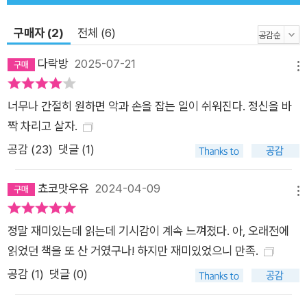
르를 깊숙이 탐닉해온 자취는 고스란히 남아 있다. 요네자와 호노
구매자 (2)
전체 (6)
부는 『덧없는 양들의 축연』에서 자신이 의도한 공통적인 요소를
‘마지막 일격(finishing stroke)’, ‘와이더닛(whydunit, 왜 그랬
다락방
2025-07-21
메뉴
는가)’, 그리고 ‘오래된 명문가의 이야기’라고 소개한다. 하지만
이 다섯 단편에서 또 주목해야 할 요소는 ‘독서가를 위해 마련된
너무나 간절히 원하면 악과 손을 잡는 일이 쉬워진다. 정신을 바
예사롭지 않은 복선’이다. 전작에서도 고전 명작들을 곳곳에 배치
짝 차리고 살자.
하며 작가 본인의 고전에의 애착과 어마어마한 독서량을 짐작케
공감 (
23
)
댓글 (1)
했던 요네자와 호노부는, 본작이 ‘바벨의 모임’을 소재로 한 만큼
동서고금의 작품들을 원 없이 언급한다. 그는 셰익스피어와 같은
쵸코맛우유
2024-04-09
고전 명작은 물론이고, G. K. 체스터턴, 존 딕슨 카, 스탠리 엘린
메뉴
등 서양의 고전 미스터리 작가, 또 일본의 고전 미스터리 및 환상
정말 재미있는데 읽는데 기시감이 계속 느껴졌다. 아, 오래전에
문학 작가 등을 끊임없이 상기시키며 암호 같은 복선을 쌓아나간
읽었던 책을 또 산 거였구나! 하지만 재미있었으니 만족.
다. 미스터리를 오랫동안 읽어온 독자들이라면 어쩌면 작가가 배
치한 복선으로부터 기묘한 진상을 짐작해볼 수도 있을지도 모른
공감 (
1
)
댓글 (0)
다. “미스터리의 미학이란, 독자가 풀어낼 수 있도록 쓰는 것이라