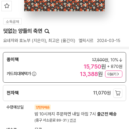
소득공제
덧없는 양들의 축연
요네자와 호노부
(지은이),
최고은
(옮긴이)
엘릭시르
2024-03-15
종이책
17,500
원,
10%
15,750
원
+ 870원
13,388
원
카드최대혜택가
더보기
전자책
11,070
원
수령예상일
양탄자배송
밤 10시까지 주문하면 내일 아침 7시
출근전 배송
(중구 서소문로 89-31 )
변경