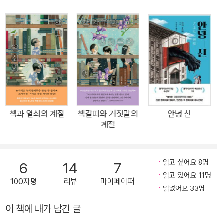
임’. 그들은 여름마다 아름다운 별장지에 머무르며 독서를 즐긴
12회 야마다 후타로상을, 다음 해에는 제166회 나오키상을 수상
다. 하지만 여름 독서 모임이 열리기 이틀 전, 바벨의 모임 회원인
했다. 그 외의 작품으로 『보틀넥』, 『리커시블』, 『안녕 요정』, 『개
단잔 후키코의 저택에서 참극이 일어난다. 이듬해도, 그다음 해에
는 어디에』, 『덧없는 양들의 축연』, 『가연물』, 『요네자와야 책방
도 같은 날 후키코의 친척이 살해당하고, 사 년째 되는 해에는 더
(米澤屋書店)』 등이 있다.
욱 무시무시한 사건이 벌어지는데……. 나오키상 수상 작가 요네
자와 호노부의 연작단편집 『덧없는 양들의 축연』이 출간되었다.
‘바벨의 모임’이라는 독서회를 중심으로 느슨하게 엮인 다섯 편의
단편소설을 담은 이 작품은 ‘청춘 미스터리의 기수’로 주목받고
있던 요네자와 호노부가 그전까지와는 다른 독특한 작풍을 시도
책과 열쇠의 계절
책갈피와 거짓말의
안녕 신
계절
한 ‘블랙 미스터리’ 단편집이다. 늘 새로운 시도를 두려워하지 않
은 그는 고풍스럽고도 기이한 이야기를 담은 이 작품에서 ‘와이더
닛(whydunit, 왜 그랬는가)’과 ‘마지막 일격(finishing strok
읽고 싶어요 8명
6
14
7
e)’을 내세우며 단숨에 독자를 사로잡는다. 감미롭고도 잔혹한
읽고 있어요 11명
100자평
리뷰
마이페이퍼
블랙 미스터리 요네자와 호노부의 『덧없는 양들의 축연』은 명문
읽었어요 33명
가 출신의 아가씨들만이 속할 수 있는 독서회 ‘바벨의 모임’을 중
이 책에 내가 남긴 글
심으로 느슨하게 엮인 다섯 편의 단편소설을 모은 작품이다. 오랫