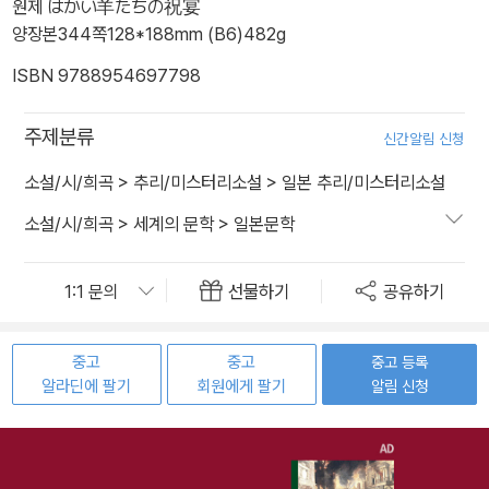
원제 はかい羊たちの祝宴
양장본
344쪽
128*188mm (B6)
482g
ISBN 9788954697798
주제분류
신간알림 신청
소설/시/희곡
>
추리/미스터리소설
>
일본 추리/미스터리소설
소설/시/희곡
>
세계의 문학
>
일본문학
선물하기
공유하기
중고
중고
중고 등록
알라딘에 팔기
회원에게 팔기
알림 신청