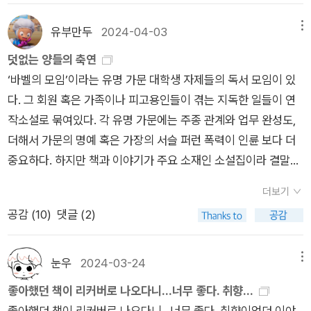
시르
면 내가 있던 곳은 지옥이 아니었을 것이다. 고다이지가 한눈에
만한'과 '살이 통통'은 성인여성의 오십오 킬로그램 이라는 무게
무 좋다!! 최고다!!다음날은 삼남매가 달리기를 하기로 했고 다들
내려다보이는 오구리 가문의 저택, 그 구석방을 차지한 나는 그곳
와 함께 써서는 안되는 겁니다. 오십오 킬로그램이 풍만하고 통통
유부만두
2024-04-03
메뉴
달리기 옷이며 신발 다 챙겨왔는데, 남동생은 좀 더 쉬고 싶다고
에서 그저 시간을 보냈다. 주어졌어야 할 시간은 사라졌고, 다른
한거면... 난 뭐임? ㅋㅋㅋㅋㅋㅋㅋㅋㅋㅋㅋㅋㅋㅋㅋㅋㅋㅋㅋㅋ
덧없는 양들의 축연
해 여동생과 둘이서 호텔 밖으로 나 강을 옆에 두고 달렸다. ㅋ
많은 것들도 그와 함께 사라졌다. 나는 날마다 먹고, 자고, 흐느껴
ㅋㅋㅋㅋㅋㅋㅋㅋㅋㅋ
‘바벨의 모임’이라는 유명 가문 대학생 자제들의 독서 모임이 있
ㅑ ~ㅋㅋ 위의 그림자 내 그림자인데 뛰면서 찍어가지고 그림자
울며 시간을 보냈다. 그것을 고통이라 부르는 건 알맞지 않은 것
다. 그 회원 혹은 가족이나 피고용인들이 겪는 지독한 일들이 연
가 엉거주춤 ㅋㅋㅋㅋㅋㅋㅋㅋㅋㅋㅋㅋㅋ크하하하호치민에서
같다. 그것은 무위無爲다. 언제 끝날지도 모르는 무위였다...'바벨
작소설로 묶여있다. 각 유명 가문에는 주종 관계와 업무 완성도,
상큼하게 5km 달려주기!!그리고 숙소 와서 씻고 호텔 조식 먹고
의 모임이란 환상과 현실을 혼동하는 덧없는 자들의 성역입니다.
더해서 가문의 명예 혹은 가장의 서슬 퍼런 폭력이 인륜 보다 더
또 나가서 엄청 걷기 ㅋㅋ 남동생은 하도 걸어서 안뛰어도 될 것
너무나 단순한, 혹은 너무나 복잡한 현실을 견디지 못하는 이들이
중요하다. 하지만 책과 이야기가 주요 소재인 소설집이라 결말에
같다고 했다 ㅋㅋㅋ 하여간 나는 뛰었네 ㅋㅋㅋㅋㅋ 좋은 시간이
우리 모임에 모여들지요. 말하자면 우리는 같은 지병을 가진 사람
공을 들인 티가 많이 난다. 작가가 ‘빙과’에서처럼 지역 유지댁 규
었다. 실컷 먹고 마신 것도 너무 좋았고 뛰어서 너무 좋았고 날이
들이에요.'..'바꿔 말하자면, 당신은 바벨의 모임에서 유일하게 강
더보기
수 판타지를 끌고와서 현대물인지 시대물인지 애매하다. 다섯 편
따뜻해서 너무 좋았다.안그래도 27일이 임시공휴일이라길래 갑
한 사람입니다. 현실과 마주하는 데에 이야기의 힘 따위를 전혀
공감 (
10
)
댓글 (2)
의 이야기엔 다섯(더하기 한) 가문이 나오고 여럿이 죽고 죽이며
자기 코타키나발루 가서 뛰고 올까..하는 생각 했지만, 이번 호치
필요로 하지 않는 당신의 빛은 우리의 어둠에 존재해서는 안 돼
속이고 감춘다. 그 모든 걸 다 읽는 나도 실은 한 마리 양에 지나
민 다녀오고 여행경비 정산하고나니, 내가 이렇게 다니다가 통장
요. 몽상가가 한때의 꿈에 잠기는 곳에 현실주의자가 침입했을
지 않기에 겁에 질려 매에에~
이 완전 비어버리겠구나 라는 생각이 들었다. 사실 이번 여행으로
눈우
2024-03-24
메뉴
때, 주눅 드는 쪽은 항상 몽상가니까요. 당신은 그 사실을 이해하
통장이 비어버려서 코타키나발루 갈 돈이 없어.. ㅠㅠ 날 따뜻한
좋아했던 책이 리커버로 나오다니...너무 좋다. 취향...
지 못했어요.'..무뚝뚝한 대답이 돌아왔다. 하지만 나쓰의 표정에
데 가서 뛰고 싶은데.. ㅠㅠ어쩌죠. 그래서 지금 생각중이다.국내
좋아했던 책이 리커버로 나오다니...너무 좋다. 취향이었던 이야