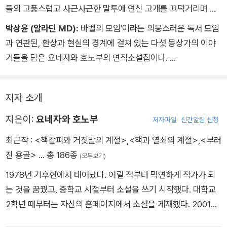
들의 고풍스럽고 사근사근한 말투에 연신 고개를 끄덕거리며 읽
다 보면, 어느덧 마지막 반전에 머리를 세게 한 방 맞게 되죠! 다
박상윤 (알라딘 MD):
바벨의 모임'이라는 의뭉스러운 독서 모임
섯 편의 이야기 곳곳에 이처럼 매혹적인 트릭이 숨어 있습니다.
과 연관된, 환상과 현실의 경계에 걸쳐 있는 다섯 몽상가의 이야
그래서 사실 저는 부럽기도 합니다. 요네자와 호노부가 선사하는
기들을 담은 요네자와 호노부의 연작소설집이다.
이 아찔한 반전의 재미를 느끼기 위해, 이제 이 책을 펼칠 독자분
서구의 문물과 신분의 격차가 공존하는 시기의 일본을 배경으로
들이!
벌어지는 '사건'들은 명망 높은 가문의 구중심처 같은 고요한 광
저자 소개
기와 섬뜩함을, 그러나 때때로 의외의 인간미를 선보인다.
그리고 그 사건들의 한복판에서, 이지러지고 기괴하지만 시종일
지은이:
요네자와 호노부
저자파일
신간알림 신청
관 태연한 다섯 화자는 각자 기저의 공포와 함께 검붉은 의도를
최근작 :
<책갈피와 거짓말의 계절>
,
<책과 열쇠의 계절>
,
<부러
잠깐씩 내비치며 서서히 본색을, 그들의 환상을 드러낸다.
진 용골>
… 총 186종
(모두보기)
개인의 환상이 현실을 침범하고, 이윽고 몽상의 정수를 담은 한
1978년 기후현에서 태어났다. 어릴 적부터 막연하게 작가가 되
문장이 눈앞에 등장하면 독자는 비로소 서늘하고 담담하게 쌓아
는 것을 꿈꿨고, 중학교 시절부터 소설을 쓰기 시작했다. 대학교
올린 단서들이 씁쓸하고 텁텁하게 붕괴하는 광경을 보게 된다.
2학년 때부터는 자신의 홈페이지에서 소설을 게재했다. 2001년,
유서 깊은 단서와 추리의 문법은 적어도 이 소설집 안에서는 조연
『빙과』로 제5회 가도카와학원 소설 대상 장려상(영 미스터리&호
이며, 그들이 퇴장한 이후에 드러나는 사건의 진상이야말로 요네