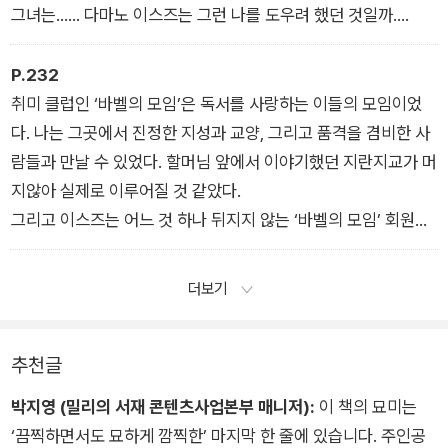
그녀는…… 다마노 이스즈는 그런 나를 도우려 했던 것일까.
이스즈에게 명예란 과연 무엇이었을까.
(「다마노 이스즈의 명예」 중에서)
P.232
취미 클럽인 ‘바벨의 모임’은 독서를 사랑하는 이들의 모임이었
다. 나는 그곳에서 진정한 지성과 교양, 그리고 품격을 겸비한 사
람들과 만날 수 있었다. 할머님 앞에서 이야기했던 지란지교가 머
지않아 실제로 이루어질 것 같았다.
그리고 이스즈는 어느 것 하나 뒤지지 않는 ‘바벨의 모임’ 회원들
사이에서조차 그 빛을 잃지 않았다.
(「다마노 이스즈의 명예」 중에서)
더보기
추천글
박지영 (밀리의 서재 콘텐츠사업본부 매니저):
이 책의 묘미는
‘끔찍하면서도 묘하게 깜찍한’ 마지막 한 줄에 있습니다. 주인공