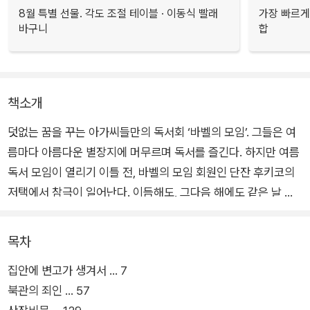
8월 특별 선물. 각도 조절 테이블 · 이동식 빨래
가장 빠르게
바구니
합
책소개
덧없는 꿈을 꾸는 아가씨들만의 독서회 ‘바벨의 모임’. 그들은 여
름마다 아름다운 별장지에 머무르며 독서를 즐긴다. 하지만 여름
독서 모임이 열리기 이틀 전, 바벨의 모임 회원인 단잔 후키코의
저택에서 참극이 일어난다. 이듬해도, 그다음 해에도 같은 날 후
키코의 친척이 살해당하고, 사 년째 되는 해에는 더욱 무시무시한
사건이 벌어지는데…….
목차
집안에 변고가 생겨서 … 7
나오키상 수상 작가 요네자와 호노부의 연작단편집 『덧없는 양들
북관의 죄인 … 57
의 축연』이 출간되었다. ‘바벨의 모임’이라는 독서회를 중심으로