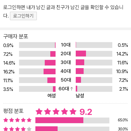
동안 곁에서 모셔온 아가씨에게 깊은 마음을 품은 몸종의 비밀
로그인하면 내가 남긴 글과 친구가 남긴 글을 확인할 수 있습니
(「집안에 변고가 있어서」), 전통 있는 집안의 유폐된 장남과 그와
다.
로그인하기
함께 지내게 된 이복여동생의 이야기(「북관의 죄인」), 외딴 산속
에서 홀로 지내며 별장을 관리하는 고용인을 찾아온 뜻밖의 손님
구매자 분포
(「산장비문」), 충성스러운 여종과 아가씨가 나눈 돈독한 우정(「다
10대
0.5%
0.9%
마노 이스즈의 명예」), ‘바벨의 모임’이 몰락하고 다시 부활하게
20대
14.2%
7.2%
된 사연(「덧없는 양들의 만찬」) 등 어둡고 비밀스러우며, 그로테
30대
11.6%
14.6%
스크한 분위기가 돋보이는 각각의 단편 작품은 ‘하나의 고풍스러
40대
10.9%
16.2%
운 단막극’을 연상시키기도 한다. “바벨의 모임이란 환상과 현실
50대
7.2%
11.1%
을 혼동하는 덧없는 자들의 성역입니다. 너무나 단순한, 혹은 너
60대
2.1%
3.5%
무나 복잡한 현실을 견디지 못하는 이들이 우리 모임에 모여들지
여성
남성
요.” (「덧없는 양들의 만찬」 중에서) 작중 묘사되는 오래된 명가
의 문화와 관습은 그 시대를 가늠할 수 없음에도 현실세계와 부쩍
9.2
평점 분포
떨어져 있어 독자에게 옛 이야기 또는 오래된 동화를 읽는 듯한
65.0%
오묘한 거리감을 남기기도 한다. 이런 거리감은 이야기의 기이하
30.0%