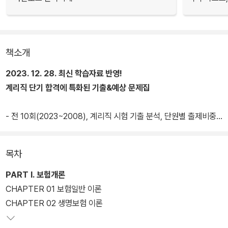
책소개
2023. 12. 28. 최신 학습자료 반영!
계리직 단기 합격에 특화된 기출&예상 문제집
- 전 10회(2023~2008), 계리직 시험 기출 분석, 단원별 출제비중/
출제키워드 수록
- 실전 동형 모의고사 3회분 수록, 모바일 합격예측 서비스 제공
목차
- 최신기출 3회차 해설특강 제공(2024~2022) *2024년 특강은 2
024.7.20 시험 이후 업로드될 예정
PART I. 보험개론
CHAPTER 01 보험일반 이론
CHAPTER 02 생명보험 이론