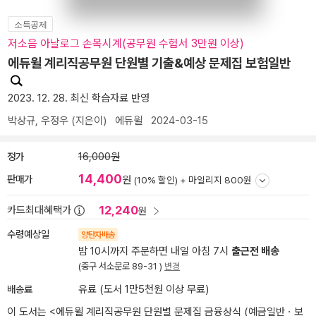
소득공제
저소음 아날로그 손목시계(공무원 수험서 3만원 이상)
에듀윌 계리직공무원 단원별 기출&예상 문제집 보험일반
2023. 12. 28. 최신 학습자료 반영
박상규
,
우정우
(지은이)
에듀윌
2024-03-15
정가
16,000원
14,400
판매가
원
(10% 할인) +
마일리지 800원
12,240
카드최대혜택가
원
수령예상일
양탄자배송
밤 10시까지 주문하면 내일 아침 7시
출근전 배송
(중구 서소문로 89-31 )
변경
배송료
유료 (도서 1만5천원 이상 무료)
이 도서는 <
에듀윌 계리직공무원 단원별 문제집 금융상식 (예금일반ㆍ보