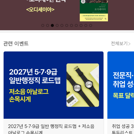
관련 이벤트
전체보기
2027년 5·7·9급 일반 행정직 로드맵 + 저소음
취업 성공 3
아날로그 손목시계
투두리스트, 