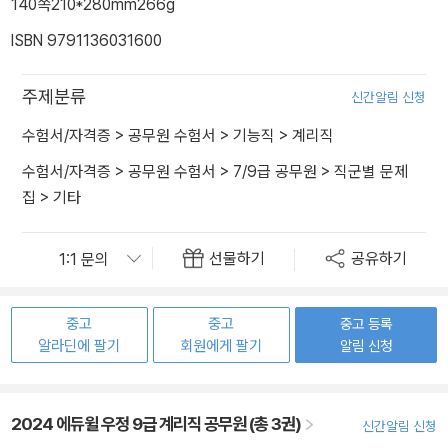
140쪽
210*280mm
266g
ISBN 9791136031600
주제분류
신간알림 신청
수험서/자격증
>
공무원 수험서
>
기능직
>
계리직
수험서/자격증
>
공무원 수험서
>
7/9급 공무원
>
직군별 문제
집
>
기타
선물하기
공유하기
중고
중고
중고 등록
알라딘에 팔기
회원에게 팔기
알림 신청
2024 에듀윌 우정 9급 계리직 공무원 (총 3권)
신간알림 신청