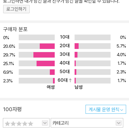
로그인하면 내가 남긴 글과 친구가 남긴 글을 확인할 수 있습니다.
캔한 후, 모바일 OMR을 이용하여 실전처럼 풀이 가능 5) 풍부한 부
로그인하기
가학습자료 - 최신기출 3회차 해설특강 [활용 방법] 교재 내 QR 코
드 스캔으로 바로 접속 or 에듀윌 도서몰(book.eduwill.net) > 동영
구매자 분포
상강의실 - 플래너 & 약점체크표 체계적인 학습 계획 수립 및 약점 파
10대
0%
0%
악을 통한 기본서 연계학습 가능
20대
5.7%
20.6%
30대
4.0%
29.7%
40대
1.7%
25.1%
50대
2.3%
6.9%
60대
1.7%
2.3%
여성
남성
100자평
게시물 운영 원칙
카테고리