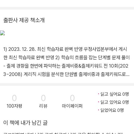
출판사 제공 책소개
1) 2023. 12. 28. 최신 학습자료 완벽 반영 우정사업본부에서 게시
한 최신 학습자료 완벽 반영 2) 학습의 흐름을 잡는 단계별 문제 풀이
- 출제 경향을 한번에 파악하는 출제비중&출제키워드 전 10회(202
3~2008) 계리직 시험을 분석한 단원별 출제비중과 출제키워드로
출제 경향을 빠르게 파악 - 문항별 난이도 표시 문제의 난이도에 따라
기초~심화 단계별 학습 3) 약점을 파악하고 보완하는 해설 - 상세한
읽고 싶어요 0명
0
0
0
정답 & 오답해설 각 선택지별 상세한 해설로 고난도 문항까지 쉽게
읽고 있어요 0명
100자평
리뷰
마이페이퍼
이해 - 챕터별 키워드 & 취약영역 체크 문제 풀이 후 챕터별 취약영역
읽었어요 0명
을 빠르게 점검 4) 실전동형 모의고사 3회분 - 실제 시험과 유사한
이 책에 내가 남긴 글
모의고사 실제 시험에서 출제될 만한 최상의 실전 문항으로 구성한
모의고사 제공 - 1초 합격예측 서비스 모의고사 회차별 QR코드를 스