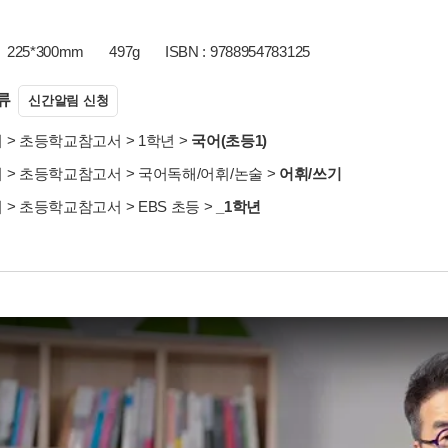
225*300mm
497g
ISBN : 9788954783125
류
신간알림 신청
서
>
초등학교참고서
>
1학년
>
국어(초등1)
서
>
초등학교참고서
>
국어독해/어휘/논술
>
어휘/쓰기
서
>
초등학교참고서
>
EBS 초등
>
_1학년