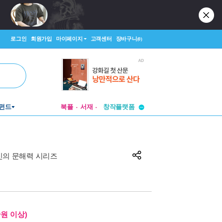
로그인
회원가입
마이페이지
고객센터
장바구니
(0)
펀드
북플
서재
투비컨티뉴드
창작플랫폼
투비컨티뉴드
당신의 문해력 시리즈
만원 이상)