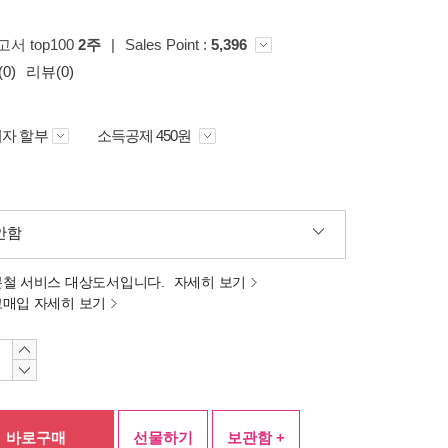
서 top100
2주
|
Sales Point :
5,396
0)
리뷰(0)
자 할부
소득공제 450원
안함
분철 서비스 대상도서입니다.
자세히 보기
고매입 자세히 보기
바로구매
선물하기
보관함 +