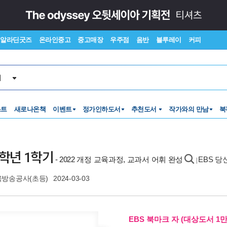
알라딘굿즈
온라인중고
중고매장
우주점
음반
블루레이
커피
서
스트
새로나온책
이벤트
정가인하도서
추천도서
작가와의 만남
북
1학년 1학기
- 2022 개정 교육과정, 교과서 어휘 완성
EBS 
|
방송공사(초등)
2024-03-03
EBS 북마크 자 (대상도서 1