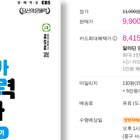
정가
11,000
9,90
판매가
8,41
카드최대혜택가
알라딘 
최대 1만
시) / 
1만원 
마일리지
110원(1
+ 5만원
배송료
유료 (도
수령예상일
양탄자배
오후 1
(중구 서