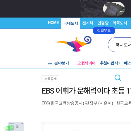
HOME
전자책
만권당
외국도서
국내도서
첫달무료
국내도
분야보기
오뒷세이아
추천마법사
베
소득공제
EBS 어휘가 문해력이다 초등 
EBS(한국교육방송공사) 편집부
(지은이)
한국교육