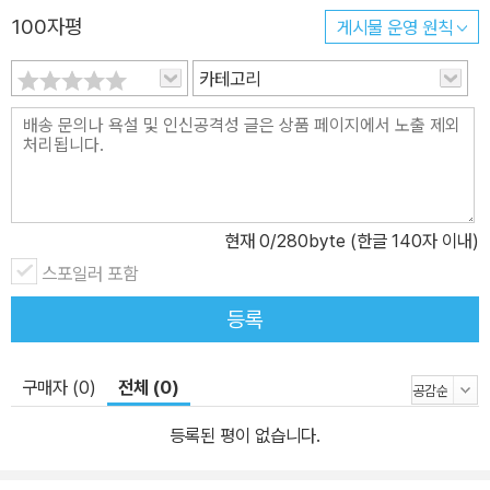
100자평
게시물 운영 원칙
3단계 구성으로 학습! 왕초보도 바로 써먹는 [기능 실습], 지금 당장
활용할 수 있는 [실무 실습], 초보자의 이해를 돕기 위한 저자의 친절
카테고리
한 [동영상 강의]까지! 가장 완벽한 3단계 학습 구성으로 애프터 이펙
트를 제대로 배울 수 있습니다. [기능 실습]에서는 꼭 알아야 하는 기
초 지식, 화면 구성, 패널과 도구 등을 살펴보고, 예제 실습 전 필요한
기본 조작과 설정 방법을 익힙니다. [실무 실습]에서는 여러 개의 기
능을 조합하여 하나의 완성된 예제를 만들어보며 실무 감각을 익힙니
현재
0
/280byte (한글 140자 이내)
다. 주요 기능의 사용법과 활용 과정을 손으로 익히며 결과를 바로 확
인할 수 있어서 기능이 쏙쏙 이해됩니다. 난도가 높은 예제를 선별해
스포일러 포함
저자가 직접 알려주는 동영상 강의와 함께라면 혼자 실습해도 어렵지
등록
않습니다. 4. 기능 익히기에 가장 적합한 실무 예제 구성! 모션 그래픽
디자인을 잘 하려면 모션에 대한 감각과 풍부한 실무 경험이 뒤따라
구매자 (0)
전체 (0)
야 합니다. 이 책은 애프터 이펙트의 기본기를 탄탄히 다진 후에 실제
디자이너처럼 결과물을 만들며 실무 경험을 쌓을 수 있도록 도와줍니
등록된 평이 없습니다.
다. [기본편]에 구성된 핵심 기능을 익히고, [활용편]에서 소개하는
다양한 모션 그래픽 예제를 실습하면서 애프터 이펙트를 다양하게 활