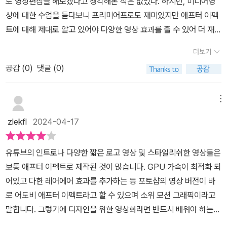
로 영상편집을 해보겠다고 생각해본 적은 없었다. 하지만, 미디어영
선별적으로 보기에 좋았던 것 같다.​덧붙임1. 그래픽 툴의 발전은 확실
우기#쉽게따라하는영상디자인#컬처블룸리뷰단#컭처블룸서평단​
상에 대한 수업을 듣다보니 프리미어프로도 재미있지만 애프터 이펙
히 전문가와 비전문가의 경계를 허물어 준다. 에프터이펙트와 같은
트에 대해 제대로 알고 있어야 다양한 영상 효과를 줄 수 있어 더 재미
툴이 없었다면 언감생심 ‘모션그래픽’ 도전해 볼수 있었을까? 소소의
난 영상을 만들 수 있다는 사실을 알게되었다.이 책은 애프터 이펙트
전문가의 영역으로 남아 있었을 것 같다.2. 모션그래픽 자체가 상업
더보기
에 대해 2018년부터 계속 동일한 책을 연도별로 업그레이드 된 버전
적인 용도로 많이 활용되기에 발전의 속도가 더 빠른 것 같다. 시선을
공감 (
0
)
댓글 (0)
에 맞게 수정해서 출간한 책이다.책은 크게 두 파트로 나누어져 파트
끄는데 효과적이고 비용적으로도 효율적이다.3. 툴이 발달해도 기본
1에서는 주로 입문자를 위한 애프터 이펙트에 대한 기본적인 내용을
적으로 시간과 노가다가 많이 투입되는 영역이긴 하다. 영상이 쉽게
다루고 있다. 애프터 이펙트를 사용해서 만드는 모션 그래픽이란 무
메뉴
나오는게 아니다.
엇이고 프로그램을 시작해서 프로젝트를 활용하는 기본적인 내용부
zlekfl
2024-04-17
터 레이어를 구성해서 모션과 이펙트를 실제로 적용해 애니메이션을
만드는 것까지 기본적이면서도 애프터 이펙트의 특징을 잘 알려주고
유튜브의 인트로나 다양한 짧은 로고 영상 및 스타일리쉬한 영상들은
있다.파트 2에서는 좀더 실전적인 내용으로 애니메이션 기능을 세밀
보통 애프터 이펙트로 제작된 것이 많습니다. GPU 가속이 최적화 되
하게 사용할 수 있도록 연출하는 기법이나 숏폼광고에 사용되는 애니
어있고 다한 레어에어 효과를 추가하는 등 포토샵의 영상 버전이 바
메이션이나 대상체를 정확한 경로로 움직이는 패스 애니메이션까지
로 어도비 애프터 이펙트라고 할 수 있으며 소위 모션 그래픽이라고
다루고 있으며 애니메이션 기법을 고급지게 사용할 수 있는 예제들로
말합니다. 그렇기에 디자인을 위한 영상화라면 반드시 배워야 하는
채워져 있다. 특히, 캐릭터를 잘 다루기 위한 캐릭터 그리기와 퍼펫 핀
툴입니다. 맛있는 디자인 애프터 이펙트 CC 2024는 초보자들에게