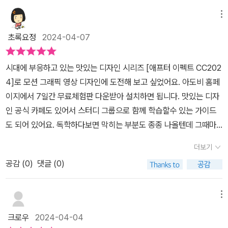
시간이 되시길 바랍니다. 모션 그래픽에 대한 관심은 처음에는 거의
실무에 적용할 수 있는 내용까지 뭐 한 가지 부족한 것이 없습니다.” _
없었습니다. 그 이유는 '모션 그래픽' 에 대한 정보부족이 가장 컸습니
메뉴
박해인 님
다. 최근에야 다양한 정보를 취합하고 또한 나름 실습도 해보긴 합니
초록요정
2024-04-07
다만애프터이펙트에 대한 기본적 지식 없이 책을 이것저것 접하다보
니 그 영향도 나름 있었던 것으로 생각됩니다. 그런데 올해 들어서 갑
시대에 부응하고 있는 맛있는 디자인 시리즈 [애프터 이펙트 CC202
자기 애프터이펙트와 모션디자인을 한 번 제대로 배워 볼 기회를 가
4]로 모션 그래픽 영상 디자인에 도전해 보고 싶었어요. 아도비 홈페
져야 되겠다고 생각하였습니다. 애프터이펙트에 대해서 들어보고 직
이지에서 7일간 무료체험판 다운받아 설치하면 됩니다. 맛있는 디자
접 실습을 해 본 것은 불과 얼마 안 됩니다. 당시 어느 곳에서 애프터
인 공식 카페도 있어서 스터디 그룹으로 함께 학습할수 있는 가이드
이펙트에 대해서 실습을 해 보는 챌린지 이벤트를 통해서 자연스레
도 되어 있어요. 독학하다보면 막히는 부분도 종종 나올텐데 그때마
애프터이펙트에 대해서 만날 수 있었습니다. 그 당시 솔직히 어떤 프
다 카페에 질문할수 있어 유익하네요. 기존 애프터 이펙트와 달리 CC
로그램인지 조차 알지 못하는 상태에서 실습을 진행했던 기억이 납니
더보기
2024 버전에는 새로은 기능이 추가되었는데요.3D 모델 GLB활용
다만 필자는 2024를 활용해서 진행하게 되었습니다. 언젠가는 애프
공감 (
0
)
댓글 (0)
으로 다양한 레이어들과 하나의 장면을 연출 가능케 했으며 기존 4개
터이펙트를 전문적으로 배워봐야되겠다는 생각이 들 무렵에 맛있는
의 조명타입에서 새로운 환경의 조명기능이 추가되어 훨씬 다 자연스
디자인 시리즈를 만나게 되었습니다. 필자로서는 꼭 읽어보고 싶은
러운 3D가 가능해졌어요.예를들어 두개의 다른환경에서 촬영된 사
메뉴
책이어서 기대를 했습니다만 실제 상황이 녹록치 않아 고민을 조금
진을 합성하게되면 대부분 부자연스러운데 OCIC를 선택하면 색상이
해야 했습니다. 다양한 자격증에 대한 지식을 쌓아야 하고 책탑이 너
크로우
2024-04-04
자동으로 조절되어 패널에 선택할수 있게 되어 있어서 정말 자연스럽