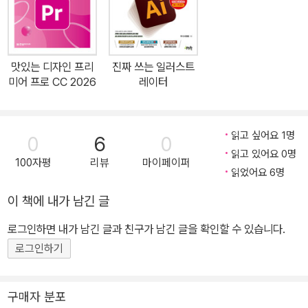
펙트를 완벽하게 마스터할 수 있는 3단계 학습 방법인 [기능 실습],
[동영상 강의], [실무 실습]의 구성으로 누구나 애프터 이펙트를 쉽게
제대로 써먹을 수 있습니다. 예제 소스 무료 다운로드: www.hanbit.
맛있는 디자인 프리
진짜 쓰는 일러스트
co.kr/src/11208 어떤 독자를 위한 책인가? • 예비 디자이너 또는
미어 프로 CC 2026
레이터
실무에 막 입문한 신입 모션 그래픽 디자이너 • 모션 그래픽 디자인이
나 유튜브 영상 편집, 이펙트 활용에 흥미를 가진 분 • 애프터 이펙트
를 몇 번 다뤄봤지만 기본기가 약해 탄탄한 실력을 쌓고 싶은 초급자
읽고 싶어요 1명
0
6
0
• 애프터 이펙트 CC 2024 신기능을 빠르게 찾아 익히고 싶은 1~3
읽고 있어요 0명
100자평
리뷰
마이페이퍼
년 차 디자이너 이 책의 특징 6년 연속 그래픽 분야 1위! 70만 독자가
읽었어요 6명
선택한 믿고 보는 시리즈 <맛있는 디자인 애프터 이펙트 CC 2024>
이 책에 내가 남긴 글
를 먼저 만나본 독자들의 솔직한 평가를 확인해보세요! [윤혜정님] 가
로그인하면 내가 남긴 글과 친구가 남긴 글을 확인할 수 있습니다.
장 기본적인 기능부터 심화 기능까지 쉽게 설명해 주고 다양한 예제
와 함께 실습할 수 있어서 영상 그래픽 실무를 효과적으로 익힐 수 있
로그인하기
어요! 예제를 따라 실습만 제대로 한다면 기초가 탄탄해질 뿐만 아니
라 다채로운 응용도 가능해요! [김수정님] '맛있는 디자인 시리즈'는
구매자 분포
디자인을 한 번도 배워보지 않은 그래픽 도구 입문자에게 정말 추천