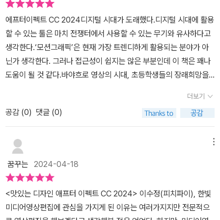
무나 많이 쌓아져서 피사의 사탑처럼 되어 버리다 보니 독서가 필요
게 합성이 됩니다.이 오픈칼러 매니저 기능을 통해 색상관리가 한결
해지게 되어서 마음이 많이 조급해졌습니다. 이번에 소개할 책은 '맛
에프터이펙트 CC 2024​디지털 시대가 도래했다.디지털 시대에 활용
수월합니다.애미메이션 작업에 있어서 패널을 효율적으로 활용할수
있는 디자인 애프터 이펙트 CC 2024' 입니다. 모션 그래픽 동영상
할 수 있는 툴은 마치 전쟁터에서 사용할 수 있는 무기와 유사하다고
있도록 잘 설정되어야 하는데요. 특히 타임 디스플레이 스타일 설정
소프트웨어인 애프터이펙트의 최신 버전인 애프터이펙트 2024에
생각한다.‘모션그래픽’은 현재 가장 트렌디하게 활용되는 분야가 아
을 통한 타임코드 혹은 프레임 방식으로 선택할수 있어서 필요에 따
대해서 설명한 책으로 필자 입장에서는 반드시 배워야 하는 애프터이
닌가 생각한다. 그러나 접근성이 쉽지는 않은 부분인데 이 책은 꽤나
른 선택을 하면 됩니다. 맛있는 디자인 애프터 이펙트 CC2024 500
펙트라 그런지 관심깊게 봤습니다. 무엇보다 실습을 통해서 애프터이
도움이 될 것 같다.​바야흐로 영상의 시대, 초등학생들의 장래희망을
페이지에 달하는 책 한권을 마스터 하려면 매일 조금씩 도전해보는게
펙트의 전반적인 기능을 학습할 수 있어서 좋은 책이었습니다. 마치
조사해보면 최상위권에 유투버가 올라온 현재의 상황이 낯설기만 한
머리 안깨지고 재미나게 할수 있을거 같아요. 더불어 카페 스터디 그
더보기
면서 애프터이펙트는 다른 어도비 CC 프로그램들에 비해서 주목도
아재이지만, 벌써 영상제작에 관심이 있고 입문하고 싶은 사람도 많
룹은 꼭 활용해볼만한 정보입니다.책을 읽으면서 하나씩 따라 가기
가 떨어집니다. 그럼에도 불구하고 모션 디자인 동영상 소프트웨어로
공감 (
0
)
댓글 (0)
을 것이다. ​영상제작과 모션그래픽에 입문하기에 상당히 유용한 책이
쉽게 설명이 잘되어 있는데요. 순간순간 신기하면서 재미도 있어요.
는 가장 좋은 능력을 발휘할 수 있는 프로그램이기도 합니다. 앞으로
라고 생각된다.왜냐하면 책속에서 상당한 분량의 실습이 병행되고,
카테고리별로 상세하게 설명과 예시가 있어서 책보면서 따라하기 좋
필자는 애프터이펙트에 대한 실습을 꾸준하게 하고 무엇보다 다른 공
책 외에도 영상등을 통해서 다양한 방법으로 책속의 내용을 직접 학
메뉴
습니다. 대체적으로 만족하지만 독자 입장에서 욕심을 내서 하나 꼽
부(컴퓨터, 외국어, 자격증 등등)에 대한 자신감을 얻는 용도로 본 도
습해 볼 수 있기 때문이다.결국엔 학습은 의지의 문제이고, 이 책 자체
으라면 한글판 사진이 함께있었다면 더좋았을거같아요. 저 같은 일반
꿈꾸는
2024-04-18
서를 활용해 보려고 합니다.
는 좋은 길라잡이가 되어준다.​실습이 꼼꼼하게 이루어지기 때문에 내
인들은 물론이고 디자인을 전공하고 있는 학생들에게도 유용한 맛집
용이 상당히 많다. 500페이지에 달하는 분량을 자랑한다. 나도 아직
이 아닐까싶어요. 기초부터 활용, 새로운 기능, 실무예제, 저자의 실무
<맛있는 디자인 애프터 이펙트 CC 2024> 이수정(피치파이), 한빛
실습 2개정도 맛만 보았지만, 필요할때 꺼내보는 용도로도 활용이 될
영상강의 등 충실한 가이드가 되어줄것입니다.#맛있는디자인애프터
미디어영상편집에 관심을 가지게 된 이유는 여러가지지만 전문적으
것 같다. 페이지는 500여 페이지에 달하지만, 사진과 예제가 많아서
이펙트CC2024#맛있는디자인시리즈#한빛미디어#모션그래픽배