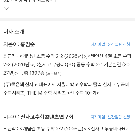
다.
3. 개념별로 입체적이고 세밀한 유형 제시
저자 소개
하나의 개념에서 파생되는 문제는 그 유형이 다양하게 나타납니다.
중등 수학 1-1에서 다뤄야 하는 모든 문제를 155개 유형으로 분류하
지은이:
홍범준
저자파일
신간알림 신청
고 1199문제로 정리하여 유형별로 충분한 연습이 가능하게 하였고
최근작 :
<개념쎈 초등 수학 2-2 (2026년)>
,
<쎈연산 4권 초등 수학
이를 통해 문제 해결력을 기를 수 있습니다.
2-2 (2026년)>
,
<신사고 우공비Q+Q 중등 수학 3-1 기본실전 (20
27년)>
… 총 1397종
(모두보기)
(주)좋은책 신사고 대표이사 서울대학교 수학과 졸업 신사고 우공비
수학시리즈, THE M 수학 시리즈 <쎈 수학 10-가>
지은이:
신사고수학콘텐츠연구회
저자파일
신간알림 신청
최근작 :
<개념쎈 초등 수학 2-2 (2026년)>
,
<신사고 우공비Q+Q