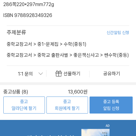
286쪽
220*297mm
772g
ISBN 9788928349326
주제분류
신간알림 신청
중학교참고서
>
중1-문제집
>
수학(중등1)
중학교참고서
>
중학교 출판사별
>
좋은책신사고
>
쎈수학(중등)
공유하기
선물하기
중고상품 (8)
13,600원
중고
중고
중고 등록
알라딘에 팔기
회원에게 팔기
알림 신청