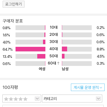
로그인하기
구매자 분포
10대
0.2%
0.8%
20대
0.6%
1.6%
30대
0.6%
4.0%
40대
8.8%
64.7%
50대
4.5%
13.4%
60대
0.3%
0.6%
여성
남성
100자평
게시물 운영 원칙
카테고리