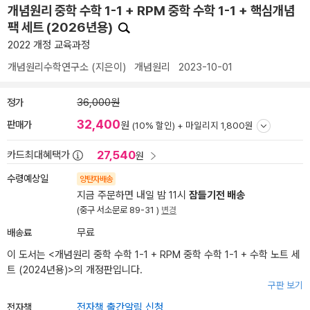
개념원리 중학 수학 1-1 + RPM 중학 수학 1-1 + 핵심개념
팩 세트 (2026년용)
2022 개정 교육과정
개념원리수학연구소
(지은이)
개념원리
2023-10-01
정가
36,000원
32,400
판매가
원
(10% 할인) +
마일리지 1,800원
27,540
카드최대혜택가
원
수령예상일
양탄자배송
지금 주문하면 내일 밤 11시
잠들기전 배송
(중구 서소문로 89-31 )
변경
배송료
무료
이 도서는 <
개념원리 중학 수학 1-1 + RPM 중학 수학 1-1 + 수학 노트 세
트 (2024년용)
>의 개정판입니다.
구판 보기
전자책
전자책 출간알림 신청