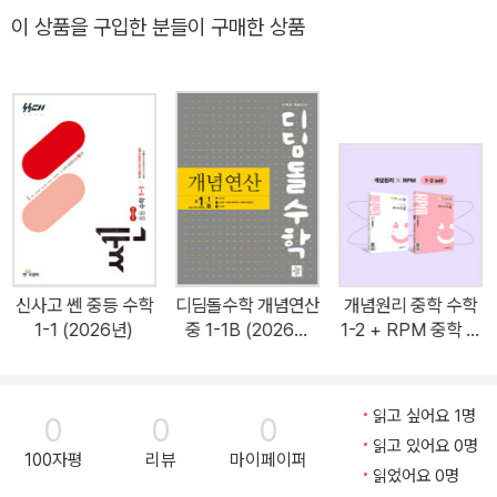
이 상품을 구입한 분들이 구매한 상품
신사고 쎈 중등 수학
디딤돌수학 개념연산
개념원리 중학 수학
1-1 (2026년)
중 1-1B (2026년
1-2 + RPM 중학 수
용)
학 1-2 + 핵심개념팩
세트 (2026년용)
읽고 싶어요 1명
0
0
0
읽고 있어요 0명
100자평
리뷰
마이페이퍼
읽었어요 0명