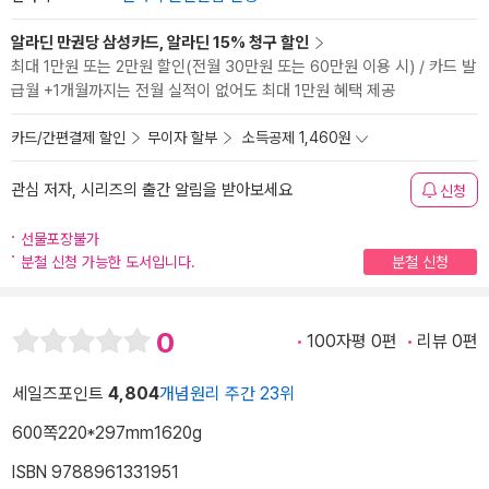
알라딘 만권당 삼성카드, 알라딘 15% 청구 할인
최대 1만원 또는 2만원 할인(전월 30만원 또는 60만원 이용 시) / 카드 발
급월 +1개월까지는 전월 실적이 없어도 최대 1만원 혜택 제공
카드/간편결제 할인
무이자 할부
소득공제 1,460원
관심 저자, 시리즈의 출간 알림을 받아보세요
신청
선물포장불가
분철 신청 가능한 도서입니다.
분철 신청
0
100자평 0편
리뷰 0편
세일즈포인트
4,804
개념원리 주간 23위
600쪽
220*297mm
1620g
ISBN 9788961331951