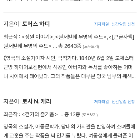
였다. 특히 그는 아동을 주인공으로 등장시켜 그들의 순수한 눈에
가로 추앙받고 있다. 1837년, 뉴욕의 캐츠킬산맥 밑자락의 가난
비춰진 인간본성과 미국문명의 왜곡과 타락 현상들을 유머와 풍
한 농가에서 태어난 존 버로스는 해마다 봄이 되면 돌아오는 새들
자기법을 통하여 신랄하게 비판하고 있다. 그의 아동 소설 중에는
지은이:
토머스 하디
저자파일
신간알림 신청
과 농장 주위에서 흔히 볼 수 있는 개구리라든가 호박벌 같은 야
미시시피 강의 추억을 소재로 한 가장 유명한 『톰 소여의 모험』과
생동물에 온통 마음을 빼앗겼다. 당시 온 가족의 주일 행사였던
최근작 :
<정원 이야기>
,
<원서발췌 무명의 주드>
,
<[큰글자책]
『허클베리 핀의 모험』이 있다. 그리고 16세기 영국의 역사를 배
교회에 가는 대신 들판과 산을 헤매다니고 냇가에서 헤엄치며 놀
원서발췌 무명의 주드>
… 총 2643종
(모두보기)
경으로 제국주의를 비판한 『왕자와 거지』, 6세기 영국 역사를 배
았다. 자연에 대한 끊임없는 애정과 시골에 존재하는 ‘미물’들에
경으로 19세기 미국의 자본주의 와 문명을 비판한 『아서왕 궁전
《영국의 소설가이자 시인, 극작가다. 1840년 6월 2일 도체스터
남다른 애착을 갖게 된 것은 바로 이 어린 시절 “숲속을 거니는
의 코네티컷 양키』, 15세기 프랑스의 역사를 배경으로 정치와 종
근방 하이어보켐턴에서 석공인 아버지와 독서를 좋아하는 어머
발걸음 하나하나가 종교의식이었으며, 냇가에서 멱을 감을 때마
교를 비판하고 있는 『잔 다 르크의 개인적인 회상』 등 역사를 배
니 사이에서 태어났다. 그의 작품들은 대부분 영국 남부의 웨섹스
다 안수를 받았”기 때문이다. 1860년 당시 새롭게 출간된 「애틀
경으로 한 작품들이 많다. 그 외에도 『유랑』, 『미시시피 강에서의
지역을 배경으로 하는데 이는 그의 고향 도체스터를 모델로 한 것
랜틱 먼슬리」지에 에세이를 발표하며 등단, 1871년 첫 번째 수필
삶』, 『적도를 따라서』, 『철부지의 해외 여행기』, 『도금시대』 등 많
이다. 어린 시절의 하디는 내성적이고 몸이 약했다. 학교에서 받
집 『연영초』를 발표한다. 작가로서 명성을 얻은 뒤 산자락에 조그
지은이:
로사 N. 캐리
은 여행기와 『바보 윌슨』, 『신비한 이방인』, 『세균들 사이에서 3,
저자파일
신간알림 신청
은 공식 교육은 약 8년 동안의 이 기간이 전부다. 하디는 16세에
만 오두막을 지어 평생 그곳에서 살며 셀러리와 베리 등 다양한
000년』 등 역사와 공상과학적인 상상력이 결합된 많은 소설을
도체스터의 건축사무소에 수습공으로 들어가 건축을 배우기 시
최근작 :
<걷기의 즐거움>
… 총 13종
(모두보기)
작물을 재배하면서 글쓰기를 이어간다. 이후 30년 동안 오두막
발표했다. 또한 『인간이란 무엇인가』와 『지구로부터 온 편지』 등
작했다. 이때부터 16년간 지속했던 건축 일은 소설 쓰기와 함께
은 충실한 독자들과 조류학자 프랭크 채프먼, 시어도어 루스벨트
영국의 소설가, 아동문학가. 당대의 가치관을 반영하며 소녀들에
다양한 에세이 방식의 작품을 통하여 인간과 사회와 종교 등 문화
그의 중요한 경력이 되었다. 1867년 후반에 첫 소설인 《가난뱅이
대통령, 기업가 헨리 포드 등 각계각층의 저명한 친구들을 끌어모
게 교훈을 주는 작품을 써 인기를 누렸다. 여동생에게 들려준 이
전반에 대한 날카로운 비판의식을 보여주었고, 특히 노예제도폐
와 귀부인》을 썼다. 1870년 봄, 교회 건물의 복원 작업 문제로 콘