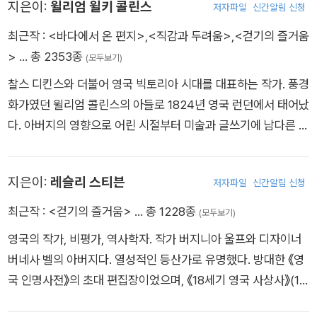
지은이:
윌리엄 윌키 콜린스
허먼 멜빌의 『모비 딕』과 함께 영문학 3대 비극으로 꼽히며, 현대
저자파일
신간알림 신청
일으켰다. 루이스의 격려에 힘입어 서른일곱 살에 소설을 쓰기 시
준 “미국의 시인”이 되고자 결심했다. 그리고 1842년 봄에 갑자
에도 생생하게 살아 숨 쉬는 이야기로서 영화나 연극, 음악 등으
작하지만, 1878년 루이스의 사망과 더불어 그녀의 작품 활동은
최근작 :
<바다에서 온 편지>
,
<직감과 두려움>
,
<걷기의 즐거움
기 편집 일을 시작한 지 얼마 안 된 ＜뉴욕 오로라＞를 그만둔 후,
로 끊임없이 변주되고 재해석되는 불후의 걸작이다.
끝났다. 엘리엇은 예술의 위대한 기능은 ‘공감을 확대하고 개인적
>
… 총 2353종
(모두보기)
＜이브닝 태틀러＞, ＜롱아일랜드 스타＞, ＜브루클린 데일리
운명의 경계를 넘어 경험을 증폭하고 다른 인간들과의 접촉을 확
이글＞과 같은 여러 신문사에서 기자, 자유 기고가, 편집인 등으
찰스 디킨스와 더불어 영국 빅토리아 시대를 대표하는 작가. 풍경
대하는 것’이라고 말했다. 영국 비평가 F. R. 리비스가 역설했듯,
로 10여 년간 활동하다가, 마침내 시인으로 거듭나게 되었다. 18
화가였던 윌리엄 콜린스의 아들로 1824년 영국 런던에서 태어났
엘리엇의 심리적 사실주의 미학은 삶에 대한 진지한 윤리적 감수
48년에 휘트먼은 뉴올리언스에서 발행되는 ＜뉴올리언스 크레
다. 아버지의 영향으로 어린 시절부터 미술과 글쓰기에 남다른 재
성의 결실이고, 이런 미학을 통해 엘리엇은 19세기 영국 소설을
센트＞의 편집을 맡아 달라는 제의를 받고 뉴올리언스로 떠난다.
능을 보였다. 성장해 법률학교에서 변호사 공부를 했으나 1847
도덕적, 철학적, 윤리적 문제를 탐구하는 진지한 장르로 발전시켰
이때 그는 여행을 통해 그는 미국의 광대함과 다양함에 대해 인지
년에 죽은 아버지를 회고한 <윌리엄 콜린스의 회고록>을 발표
다. 엘리엇은 이십여 년의 집필 기간 동안 슈트라우스의 『예수의
지은이:
레슬리 스티븐
하게 되었으며, 이때 경험한 미국이라는 나라에 대한 폭 넓은 비
저자파일
신간알림 신청
하면서 본격적으로 작가로 변신한다. 당시 선정소설이라고 불렸
생애』와 포이어바흐의 『기독교의 본질』을 번역했고, 《웨스트민
전은 그의 시에 스며들어 그를 미국의 위대한 시인으로 발돋움하
던 수수께끼로 얽힌 기괴한 이야기를 담은 고전 추리소설 계파에
최근작 :
<걷기의 즐거움>
… 총 1228종
(모두보기)
스터 리뷰》의 부편집인으로서 많은 에세이를 발표했다. 1857년
도록 지대한 영향을 미쳤다. 휘트먼은 뉴욕으로 돌아온 후 신문사
서 두각을 드러내면서 복잡하고 불안한 인물 심리와 사건을 교묘
세 편의 단편을 모은 『성직 생활의 단면들』을 조지 엘리엇이라는
영국의 작가, 비평가, 역사학자. 작가 버지니아 울프와 디자이너
＜브루클린 프리맨＞의 편집 일을 맡았다. 그가 36세 되던 1855
하게 그려내는 재능을 가감 없이 발휘했는데, 특히 1851년 찰스
필명으로 출판한 뒤, 대표작 『미들마치』와 『플로스 강의 물방앗
버네사 벨의 아버지다. 열성적인 등산가로 유명했다. 방대한 《영
년 7월 4일에 첫 시집인 ≪풀잎≫을 자비로 출간했다. 또한 휘트
디킨스의 주간잡지에 소설을 발표하면서 20세기의 대표적인 심
간』을 비롯해 『애덤 비드』, 『사일러스 마너』, 『로몰라』, 『급진주의
국 인명사전》의 초대 편집장이었으며, 《18세기 영국 사상사》(18
먼은 1862년에 남북전쟁에 참전했다 부상당한 동생 조지를 병문
리사회파 미스터리 작기로서의 입지를 다지게 된다. 그의 대표작
자 펠릭스 홀트』, 『다니엘 데론다』 등의 장편 소설과 『스페인 집
76) 등을 집필했다.
안하기 위해 워싱턴에 갔다가 그곳에 있는 군 병원에서, 부상당한
인 《흰옷을 입은 여인, The Woman in White》(1860)과 《월장