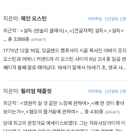
랑스 혁명에 영향을 받아 서사시 《잔다르크》를 썼다.
지은이:
제인 오스틴
저자파일
신간알림 신청
최근작 :
<설득 (먼슬리 클래식)>
,
<[큰글자책] 설득>
,
<설득>
… 총 3388종
(모두보기)
1775년 12월 16일, 잉글랜드 햄프셔의 시골 목사인 아버지 조지
오스틴과 어머니 커샌드라 리 오스틴 사이의 6남 2녀 중 일곱 번
째이자 둘째 딸로 태어났다. 18세기 말에서 19세기 초, 영국 사회
의 전환기 속에서 인간의 본성과 감정을 놀랍도록 세밀하게 그려
낸 작가이다. 제인 오스틴은 무도회와 연애, 가족과 결혼 같은 소
지은이:
윌리엄 해즐릿
저자파일
신간알림 신청
재를 통해 인간의 자존심, 편견, 이성, 감성, 그리고 사회적 위선
을 재치 있게 드러냈다. 문체는 부드럽지만 결코 순응적이지 않았
최근작 :
<영원히 살 것 같은 느낌에 관하여>
,
<왜 먼 것이 좋아
고, 풍자와 아이러니를 통해 여성의 내면과 사회적 위치를 정교하
보이는가>
,
<혐오의 즐거움에 관하여>
… 총 430종
(모두보기)
게 묘사했다. 남녀의 사회적 역할과 계급적 제약이 뚜렷했던 시대
당대 최고의 문장가요 에세이스트였다. 그는 자유사상가이자 이
에 여성으로서 독립적인 창작 활동을 이어갔다. 오스틴은 생전 대