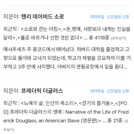
모든 여성 소설가들의 글쓰기에 영향을 끼쳤다. 영국 요크셔주의
하도록 함으로써 그의 창작력을 감소시켜 말년에는 중요한 몇 편
되고 구두약 공장에 보내진다. 소설을 즐겨 읽고 꿈 많던 소년 디
편이 출간한 것이었다.
브래드퍼드에서 성공회 신부 집안의 셋째 딸로 태어났다. 여덟 살
의 작품을 빼고는 그다지 뛰어난 작품이 없다. 그러나 계속해서
킨스는 공부할 기회를 박탈당한 채 가난한 아이들 틈에 끼어 일해
지은이:
헨리 데이비드 소로
저자파일
신간알림 신청
때 네 자매가 함께 카우언브리지 기숙학교에 입학했으나, 열악한
그는 영국 국민들에게 존경을 받았으며, 83세의 나이로 1892년
야 하는 상황에 깊이 상처를 입었다. 디킨스에게 심리적 상처를
환경으로 인해 두 언니는 폐결핵에 걸려 사망한다. 남은 네 남매
최근작 :
<소로와 걷는 아침>
,
<돈,명예, 사랑보다 내게는 진실을
10월 6일 세상을 떠났고, 웨스트민스터 사원에 묻혔다.
남긴 이 경험은, 그러나 작가로서는 유익한 경험이었다. 당시의
샬럿, 브랜웰, 에밀리, 앤 브론테는 자신들만의 가상 세계를 창조
달라>
,
<홀로 바르거나 선한 것은 없다>
… 총 4118종
(모두보기)
산업혁명 시대에는 열 살도 채 안 된 수많은 어린이들이 산업 현
하여 이에 대한 글을 놀이처럼 쓰며 성장한다. 이후 로헤드 학교
장으로 내몰렸다. 가장 역할을 하면서 학대받고 방치된 어린이들
매사추세츠 주 콩코드에서 태어났다. 하버드 대학을 졸업하고 고
에 입학해 학업을 이어간 샬럿은 졸업 이후 그곳에서 3년간 교사
의 고통에 특히 민감했던 디킨스의 작품에는 이러한 아이들이 많
향으로 돌아와 교사가 되었는데, 학교가 체벌을 강요하자 이를 거
생활을 하며, 그때 느낀 우울함과 고독함을 서정적인 시에 담는
이 등장한다. 런던의 영세민 속에서 일한 경험이 있는 디킨스는
부하고 3주 만에 사직했다. 아버지의 연필공장에서 일을 돕다가,
다. 학교를 나와 요크셔의 여러 부유한 집안에서 가정교사로 일하
소설사상 처음으로 도시의 빈민들을 소설 속에 등장시킨다. 어린
가장 친한 친구인 친형 존과 함께 사립학교를 열어 2년 반 동안
던 그는 1842년 자신만의 학교를 설립하겠다는 꿈을 품고 에밀
시절 경험은 도시 빈민을 주인공으로 등장시킴으로써 사회 계급
열심히 운영했는데, 존이 파상풍에 걸려서 죽자 학교를 닫고 이곳
리 브론테와 함께 벨기에 브뤼셀로 떠난다. 1847년 《제인 에어》
지은이:
프레더릭 더글러스
전체가 예술적 위엄을 부여받는 예술상의 민주화 작업을 이루는
저자파일
신간알림 신청
저곳을 떠돈다. 친분이 있던 초월주의 사상가 랄프 왈도 에머슨
를 출간하여 엄청난 성공을 거둔다. 1848년 《셜리》를 집필하기
토대가 된다. 디킨스의 삶은 인간의 열정과 에너지가 얼마나 지대
(Ralph Waldo Emerson)의 집에서 입주 가정교사 생활을 하고,
최근작 :
<노예의 삶, 인간의 목소리>
,
<걷기의 즐거움>
,
<[PO
시작하지만, 같은 해 9월부터 1849년 사이에 세 남매 브랜웰, 에
할 수 있는지, 빅토리아 시대에 나타난 새로운 모토라 할 수 있는
초월주의자들의 잡지 <다이얼>에 글을 기고하며 작가의 꿈을
D] 프레더릭 더글러스의 생애 : Narrative of the Life of Fred
밀리, 앤이 차례로 모두 죽는다. 한동안 글 쓰는 것을 중단했던 샬
자수성가를 얼마나 훌륭히 성취했는지를 보여 준다. 열다섯 살까
키운다. 그러다가 형과의 추억도 정리하고 자신이 구상하는 ‘삶의
erick Douglass, an American Slave (영문판)>
… 총 21종
(모
럿은 슬픔을 극복하기 위한 수단으로 다시 집필을 시작했으며, 마
지만 학교교육을 받은 그가 처음 가진 직업은 법률 사무소의 서기
실험’도 하며 글을 쓰려고, 1845년 3월부터 월든 호숫가에 오두
두보기)
침내 원고를 완성하여 1849년에 《셜리》를 발표한다. 당대의 여