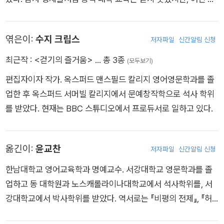
다.” - 『스탠더드』). 그리고 이때부터 그의 이름과 함께 <위대한
절부터 아버지의 서재에서 많은 책을 탐독하며 시간을 보냈다. 1
>라는 수식어가 쓰이기 시작했다. 이후 포스터는 로저 프라이,
3세가 되던 해인 1895년에 어머니가 세상을 떠나면서 처음으로
버지니아 울프 등과 함께 블룸즈버리 그룹의 일원으로 활약하며
엮은이:
수지 크립스
저자파일
신간알림 신청
신경 쇠약을 앓았고, 1904년 아버지마저 사망하자 재발하여 자
20세기 초 영국 문단을 대표하는 작가로 확고히 자리매김하였
살을 기도했다. 이후 화가인 언니 버네사와 함께 블룸즈버리로 이
최근작 :
<걷기의 즐거움>
… 총 3종
(모두보기)
다. 1927년 대표작 『인도로 가는 길』을 발표하여 역시 커다란 성
사하여 그곳에서 케임브리지 대학교 출신의 지식인, 예술가 들과
공을 거두었지만 이 작품을 마지막으로 포스터는 소설가로서보
편집자이자 작가. 옥스퍼드 맨스필드 칼리지 영어영문학과를 졸
교류하기 시작했다. 울프가 주축이 되어 활동한 이 모임은 훗날
다는 지식인으로 더 많은 활동을 하게 되었다. 1971년에 출간된
업한 후 옥스퍼드 서머빌 칼리지에서 문예창작학으로 석사 학위
<블룸즈버리 그룹>으로 알려진다. 1912년 그룹의 일원이던 레
『모리스』는 1914년에 완성되었으나 작가 사후에 출간된 작품이
를 받았다. 현재는 BBC 스튜디오에서 프로듀서로 일하고 있다.
너드 울프와 결혼했으며, 남편과 함께 호가스 출판사를 차려 T.
다. 1949년 기사 작위를 서훈 받았으나 거절하였고 1970년 런던
S. 엘리엇과 E. M. 포스터의 작품 등을 출간했다. 1915년에 첫 소
킹스 칼리지에서 91세로 사망했다.
설 『출항』을 발표한 후 『밤과 낮』(1919)을 거쳐 실험적인 성격을
옮긴이:
윤교찬
저자파일
신간알림 신청
띤 『제이컵의 방』(1922)을 발표해 큰 반향을 일으켰다. 이후 평
한남대학교 영어교육학과 명예교수. 서강대학교 영문학과를 졸
론, 집필, 강연 등 활발한 활동을 펼쳤으며, 모더니즘 문학의 걸작
업하고 동 대학원과 노스캐롤라이나대학교에서 석사학위를, 서
으로 평가받는 『댈러웨이 부인』(1925), 『등대로』(1927), 『올랜
강대학교에서 박사학위를 받았다. 역서로는 『비평의 전제』, 『허
도』(1928), 『파도』(1931) 등의 소설들과 페미니즘 필독서가 되
클베리 핀의 모험』, 『고함과 분노』, 『워더링 하이츠』, 『내가 죽어
다시피 한 『자기만의 방』(1929) 등 여러 편의 산문들을 발표했