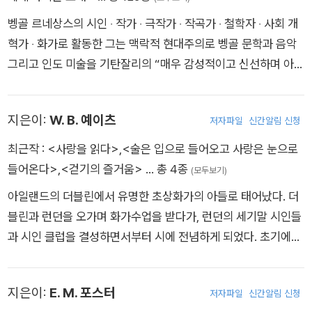
와 극작에 전념했다. 말년 30년간은 영예로운 일들이 많았다. 19
람대로 에든버러 공과대학에 들어갔으나 공학에 흥미를 갖지 못
설립되었다. 이 협회는 존 버로스의 오두막을 보호구역으로 유지
벵골 르네상스의 시인 ‧ 작가 ‧ 극작가 ‧ 작곡가 ‧ 철학자 ‧ 사회 개
10년에 국왕으로부터 공로 대훈장을 받았고, 1920년과 1925년
하고 법으로 전공을 바꿨다. 당시 가족과 수시로 여행을 다니며
하며 매해 자연사에서 두각을 나타낸 작가를 선정 “존 버로스
혁가 ‧ 화가로 활동한 그는 맥락적 현대주의로 벵골 문학과 음악
에 각각 케임브리지대학과 옥스퍼드대학으로부터 명예 문학박사
글쓰기의 영감을 받았고 이후 여행 이야기를 즐겨 썼다. 대학 시
상”을 수상하고 있다.
그리고 인도 미술을 기탄잘리의 “매우 감성적이고 신선하며 아름
학위를, 애버딘·브리스틀대학 등에서도 명예 학위를 받았다. 191
절 대마를 피우고 매음굴에 드나들기도 했으며 종교를 저버리고
다운” 시를 썼다. 1913년 타고르는 노벨문학상을 수상한 최초의
2년에 아내 에마가 먼저 세상을 떠나자 큰 충격을 받았다. 비록
아버지와 갈등을 빚기도 했다. 1880년 두 아이의 어머니인 이혼
비유럽인이 되었다. 1880년대에 몇 권의 시집을 낸 뒤 시가집
불행한 결혼 생활이었지만 아내의 갑작스러운 죽음으로 상심한
녀 패니 반 드 그리프트 오스번과 결혼한 후 의붓아들 로이드와
지은이:
W. B. 예이츠
저자파일
신간알림 신청
『아침의 노래』(1883)와 1890년 그의 성숙된 천재성을 보여주는
그는 아내를 처음 만난 세인트 줄리엇으로 참회의 순례 여행을 떠
그림을 그리다가 『보물섬』을 집필했다. 이후 어린이 책을 내다가
시집 『마나시 Mānasῑ』를 펴냈는데 그의 대표적인 시들이 상당
최근작 :
<사랑을 읽다>
,
<술은 입으로 들어오고 사랑은 눈으로
나기도 했다. 1914년 2월, 74세의 하디는 자신의 비서인 플로렌
1886년 자신이 꾼 꿈을 바탕으로 쓴 『지킬 박사와 하이드 씨』를
수 실려 있다. 1912년에 출간된 『한 다발의 이야기들 Galpaguc
들어온다>
,
<걷기의 즐거움>
… 총 4종
스 덕데일과 재혼한다. 그녀는 후에 《토머스 하디 전기》를 집필
(모두보기)
출간해 즉각적인 성공을 거두었다. 1890년 건강이 악화한 스티
cha』에는 그들의 비참한 삶과 불행에 대해 썼다. 그는 정치적·사
한다. 그녀는 하디의 문학적 명성을 자랑스러워했고 그를 편안하
븐슨은 남태평양의 사모아로 이주해 원주민들의 사랑을 받으며
아일랜드의 더블린에서 유명한 초상화가의 아들로 태어났다. 더
회적 문제에 관심이 있었으나, 결코 인도의 독립을 지상의 목적으
게 해주려고 노력했으나 이 두 번째 결혼도 크게 행복한 편은 아
여생을 보냈다. 1894년 44세의 나이에 뇌출혈로 사망했다. 「자
블린과 런던을 오가며 화가수업을 받다가, 런던의 세기말 시인들
로 간주하지는 않았다. 그는 실라이다에서 벵골의 전원을 사랑하
니었다. 노년에 들어서도 하디는 시작(詩作) 활동을 계속했지만,
살 클럽」, 『유괴』, 『밸런트레이 귀공자』, 『팔레사의 해변』 등의 작
과 시인 클럽을 결성하면서부터 시에 전념하게 되었다. 초기에는
게 되었고, 무엇보다도 갠지스강을 사랑하여 그의 문학의 중심 이
87세가 되던 해의 겨울 갑자기 건강이 악화되었다. 1928년 1월 1
품을 남겼다.
주로 낭만주의풍의 서정시를 썼고, 사실주의적인 시풍을 거쳐 심
미지로 삼게 되었다. 이곳에 머무는 여러 해 동안 그는 『황금 조각
1일, 하디는 플로렌스에게 오마르 하이얌의 《루바이야트》 시편을
미주의 및 상징주의 시풍으로 거듭났다고 평가되며, 1923년에
배 Sonār Tari』(1893)·『경이 Citrā』(1896)·『늦은 추수 Caitāli』
지은이:
E. M. 포스터
읽어 달라고 부탁해 이를 듣고선 밤 9시경 사망했다. 그의 장례는
저자파일
신간알림 신청
노벨문학상을 수상하였다. 그는 정치인으로서 1922년과 1925
(1896)·『꿈 Kalpanā』(1900)·『찰나 Kṣaṇῑkā』(1900)·『희생 Nai