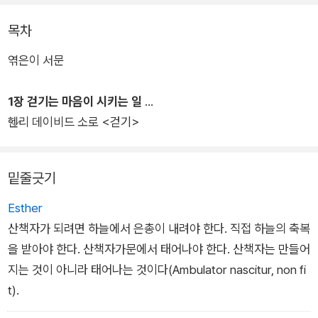
M. 포스터, 버지니아 울프 등 17세기 중엽부터 20세기 초까지 활
동한 문호들의 '걷기'를 주제로 한 글을 담은 앤솔러지다.
목차
엮은이 서문
시, 에세이, 소설 등 서른네 명의 세계적인 작가가 길 위에서 써내
려간 사유와 감성의 문장들이 한 권 안에 빼곡히 담겼다. 독자들
1장 걷기는 마음이 시키는 일
은 이 책에서 너무 빠르게 흘러가는 세상을 생각의 속도로 유유히
헨리 데이비드 소로 <걷기>
산책하며, 자기만의 속도로 인생을 걷는 법을 만나게 될 것이다.
밑줄긋기
Esther
산책자가 되려면 하늘에서 은총이 내려야 한다. 직접 하늘의 축복
을 받아야 한다. 산책자가문에서 태어나야 한다. 산책자는 만들어
지는 것이 아니라 태어나는 것이다(Ambulator nascitur, non fi
t).