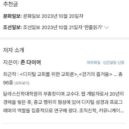
추천글
문화일보:
문화일보 2023년 10월 20일자
조선일보:
조선일보 2023년 10월 21일자 '한줄읽기'
저자 소개
지은이:
존 다이어
저자파일
신간알림 신청
최근작 :
<디지털 교회를 위한 교회론>
,
<걷기의 즐거움>
… 총
96종
(모두보기)
달라스신학대학원의 부총장이며 교수다. 웹 개발자로서 20년의
경력을 쌓은 후, 종교 행위의 형성에 있어 디지털 성경과 프로그
래머의 역할을 집중적으로 연구해 왔다. 조직신학, 커뮤니케이션
학, 기술, 그리고 디지털 문화 등을 가르치며, From the Garden
to the City의 저자다.