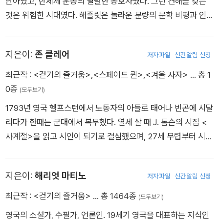
단아였고, 반체제 운동의 열렬한 옹호자였다. 그런 견해를 갖는
부분의 작품을 익명으로 출간해야 했는데, 《이성과 감성》의 표지
것은 위험한 시대였다. 해즐릿은 놀라운 분량의 문학 비평과 인간
는 “어떤 숙녀에 의해(By a Lady)”로 되어 있었고, 《오만과 편
사에 대한 에세이를 남겼으며 그가 규정한 문학 비평론은 월터 페
견》은 “《이성과 감성》의 저자가 쓴(By the Author of Sense a
이터와 토머스 칼라일은 물론 현대의 비평가들에게 지대한 영향
nd Sensibility)”로 소개되었다. 그녀의 본명 ‘Jane Austen’이
지은이:
존 클레어
저자파일
신간알림 신청
을 미쳤다. 적극적인 지식인이었던 해즐릿은 문학 비평 이전에 정
처음 표지에 등장한 것은 사후 출간된 《설득》과 《노생거 사원》부
치와 사회 문제를 보도하고 해설하는 일을 했다. 1778년 영국 메
최근작 :
<걷기의 즐거움>
,
<스페이드 퀸>
,
<겨울 사자>
… 총 1
터였다. 대표작인 《오만과 편견》은 출간 이후 200년 넘게 사랑
이드스톤에서 급진적인 유니테리언 목사의 둘째 아들로 태어났
0종
(모두보기)
받으며, 수많은 영화와 드라마, 문학 작품에 영향을 미쳤다. 오스
다. 1793년 런던의 해크니 뉴 칼리지에 들어간 해즐릿은 급진적
틴이 창작해낸 작품 속 인물들은 지금도 여전히 살아 숨 쉬듯 생
1793년 영국 헬프스턴에서 노동자의 아들로 태어나 빈곤에 시달
사상가들과 친분을 맺었다. 몇 년 동안 초상화 화가로 경력을 쌓
생하며, 특히 엘리자베스 베넷, 에마 우드하우스, 앤 엘리엇 등은
리다가 한때는 군대에서 복무했다. 열세 살 때 J. 톰슨의 시집 <
으려 애쓰는 한편 철학서 『인간 행동론』을 발표했다. 1812년 《모
초기 페미니즘의 상징적 인물로 평가받는다. 제인 오스틴은 1817
사계절>을 읽고 시인이 되기로 결심했으며, 27세 무렵부터 시집
닝 크로니컬》의 의회 출입 기자로 일하기 시작해서 약 십 년 만에
년, 41세의 나이로 세상을 떠났다. 비록 짧은 생이었지만, 그녀의
을 발표했다. 클레어의 작품은 영국 농민의 일상생활을 직접 경험
에세이스트로서 또 문학과 미술, 연극 비평가로서 활약했다. 그러
대표적인 소설 여섯 작품은 “영국 소설의 정수이자 현대적 인간
한 그의 체험에서 우러나온 애환을 담은 것들로, 특히 지방 속어
나 철두철미한 급진적 정견 때문에 보수주의자들에게 증오의 대
지은이:
해리엇 마티노
심리의 기초”로 평가받고 있다.
저자파일
신간알림 신청
속에 담긴 생명력을 중시하고 있다. 그는 시 속에서 자유자재로
상이 되었다. 그럼에도 1820년에 부활한 《런던 매거진》의 ‘스타’
속어를 구사하며 작품을 창작했다. 그러나 클레어는 무지한 농민
최근작 :
<걷기의 즐거움>
… 총 1464종
(모두보기)
기고가였다. 이 무렵 자신의 에세이와 문예 비평을 모아 『원탁』(1
들 사이에서 살아가던 자신을 이해하는 사람이 거의 없다는 사실
817)과 『셰익스피어 극의 등장인물론』(1817)을 낸 뒤 이어서
영국의 소설가, 수필가, 언론인. 19세기 영국을 대표하는 지식인