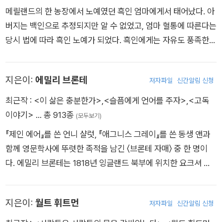
였다. 그는 사무소에서 온갖 잔심부름을 하면서 속기술을 익혀 신
막집을 짓기 시작했고, 같은 해 7월 4일부터 1847년 9월 6일까
성으로서는 보기 드물게 독신을 고집했던 샬럿은 1854년 아버지
메릴랜드의 한 농장에서 노예였던 흑인 엄마에게서 태어났다. 아
문사 기자가 된다. 고등법원과 의회에 출입하는 기자였던 그는 통
지 그곳에서 홀로 지냈다. 그러는 동안에 ‘노예제’와 ‘멕시코 전
교회의 보좌사제인 아서 벨 니컬스와 결혼하지만, 임신 중에 건강
버지는 백인으로 추정되지만 알 수 없었고, 엄마 혈통에 따른다는
찰력 있는 시각과 빼어난 문장력을 습득하게 된다. 스물네 살 때
쟁’에 찬성하는 미국 정부에 반대한다며 세금을 체납했다가 체포
이 악화되어 이듬해 봄 서른여덟에 세상을 떠난다. 첫 집필작이나
당시 법에 따라 흑인 노예가 되었다. 흑인에게는 자유도 풍족한
부터 자신이 편집위원으로 있는 잡지에 ＜픽윅 문서＞를 삽화와
되는 일도 겪는다. 1849년 형과의 캠핑을 추억하며 쓴 《콩코드
공개되지 않았던 장편소설 《교수》는 1857년, 그의 사후에야 출
삶도 글을 배우는 것도 허락되지 않는 금지의 시대였다. 볼티모어
함께 기고한다. 중년 신사 픽윅이 영국을 여행하며 겪는 모험과
강과 메리맥 강에서의 일주일》을 출간했는데, 초판 1천 부 중 30
간된다. 《셜리》에서 《빌레트》(1853)까지, 샬럿의 소설들은 당시
란 항구도시 노예로 간 더글러스는 어린 시절부터 노예 신분으로
인정 넘치는 사건들로 이루어진 이 소설은 픽윅을 일약 영국 국민
0부도 채 안 팔려서 악성재고로 남자 후속권의 출간이 기약없이
지은이:
에밀리 브론테
영국 사회에서 여성이 처해 있던 상황을 생생하게 그려냈으며 여
저자파일
신간알림 신청
부터의 해방을 끈질기게 탐색했다. 그것이 곧 글을 배우고 읽는
이 사랑하는 인물로 만들었다. 디킨스는 같은 시기에 ≪올리버 트
미뤄졌다. 이에 소로는 원고를 계속 다듬었고, 결국 초고 완성 8
성의 경제적, 정치적 독립 문제를 정면으로 다루었다. 이 때문에
것이란 것을 깨닫고, 부단히 독학으로 글을 익히게 된다. 결국 메
최근작 :
<이 삶은 충분한가>
,
<슬픔에게 언어를 주자>
,
<고독
위스트≫를 써서 올리버를 온 국민이 사랑하고 돌보아 주고 싶은
년만인 1854년 《월든 : 숲속의 생활》이라는 제목으로 출간했다.
그의 작품들은 당대에는 ‘지나치게 남성적’이라는 평과 함께 ‘불
릴랜드로부터 탈출해 자유 주인 뉴욕에 입성했지만, 노예 사냥꾼
이야기>
… 총 913종
어린이로 만들었다. 그 후 디킨스는 생애 마지막까지 평균 2년에
(모두보기)
1859년에는 노예제도 폐지 운동가 존 브라운을 위해 의회에 탄
온한 책’으로 여겨지기도 했으나, 오늘날에는 선구적인 페미니즘
들에게 쫓기는 처지였다. 그럼에도 그는 용기를 내어 자신을 드러
장편소설 한 권을 써내는 괴력을 발휘한다. 대표작으로는 ≪크리
원서를 제출하는 등 노예제 폐지 운동에 헌신하며 활발한 강연과
『제인 에어』를 쓴 언니 샬럿, 『애그니스 그레이』를 쓴 동생 앤과
작품으로 재해석되어 널리 읽힌다.
내고 웅변가로서 반노예제 운동의 연설가로 활동한다. 마침내 돈
스마스 캐럴≫, ≪위대한 유산≫, ≪데이비드 코퍼필드≫, ≪두
저술 활동을 펼쳤다. 그는 집필과 강연, 사회 참여를 이어 가던 중
함께 영문학사에 뚜렷한 족적을 남긴 〈브론테 자매〉 중 한 명이
을 내고 노예 문서를 없애고 자유인이 된 더글러스는 노예해방 전
도시 이야기≫, ≪황폐한 집≫, ≪리틀 도릿≫이 있다.
폐결핵 진단을 받고 1861년 11월 3일 한평생 써 온 《일기》를 마
다. 에밀리 브론테는 1818년 잉글랜드 북부에 위치한 요크셔 근
쟁인 남북전쟁을 승리로 이끈 링컨에게 큰 영향을 끼쳤다. 그리고
지막으로 기록한 뒤 1862년 고향 콩코드에서 세상을 떠났다. 사
교 손턴이라는 시골 마을에서 1남 5녀 중 4녀로 태어났다. 1821
결국 흑인들도 시민권을 받을 수 있는 헌법 수정도 이루게 된다.
후에 《소풍》(1863), 《메인 숲》(1864) 등이 출간되었다.
년 어머니를 암으로 잃고 영국 국교회 신부인 아버지의 슬하에서
지은이:
월트 휘트먼
저자파일
신간알림 신청
자라다 1824년 세 언니가 다니던 기숙 학교에 입학한다. 그러나
열악한 학교 환경으로 인해 언니 둘이 결핵으로 사망하면서 반년