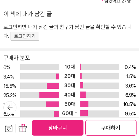
읽었어요 27명
이는 지구를 일곱 바퀴 돈 셈이다. 버지니아 울프의 아버지이자
이 책에 내가 남긴 글
문학자 레슬리 스티븐은 "나의 하루하루는 걷기에 대한 열망으로
얽혀 있다"며, "글쓰기란 결국 산책의 부산물"이라고 고백한다.
로그인하면 내가 남긴 글과 친구가 남긴 글을 확인할 수 있습니
걷기에 대한 세계적인 작가들의 글을 한 권에 모은 책이 인플루엔
다.
로그인하기
셜에서 출간되었다. 세계에서 네 번째로 큰 출판사인 맥밀란의 기
획으로 탄생한 《걷기의 즐거움》은 제인 오스틴, 헨리 데이비드
구매자 분포
소로, 찰스 디킨스, 에밀리 브론테, 마크 트웨인, 조지 엘리엇, E.
10대
0.4%
0%
M. 포스터, 버지니아 울프 등 17세기 중엽부터 20세기 초까지 활
20대
1.5%
3.4%
동한 문호들의 '걷기'를 주제로 한 글을 담은 앤솔러지다. 시, 에세
30대
3.6%
15.5%
이, 소설 등 서른네 명의 세계적인 작가가 길 위에서 써내려간 사
40대
6.9%
25.2%
유와 감성의 문장들이 한 권 안에 빼곡히 담겼다. 독자들은 이 책
50대
10.5%
16.6%
뒤로가
에서 너무 빠르게 흘러가는 세상을 생각의 속도로 유유히 산책하
기
60대
9.5%
6.9%
며, 자기만의 속도로 인생을 걷는 법을 만나게 될 것이다. 꾸준하
여성
남성
게 땅을 밟고 나아가면서 지적인 균형감을 유지하는 감각 한 권에
보관함담기
선물하기
장바구니
구매하기
서 만나는 《고백록》, 《오만과 편견》, 《전망 좋은 방》 ‘걷기의 말
9.2
평점 분포