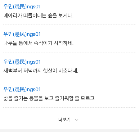
우민(愚民)ngs01
메아리가 떠들어대는 숲을 보게나.
우민(愚民)ngs01
나무들 틈에서 속삭이기 시작하네.
우민(愚民)ngs01
새벽부터 저녁까지 햇살이 비춘다네.
우민(愚民)ngs01
삶을 즐기는 동물을 보고 즐거워할 줄 모르고
더보기