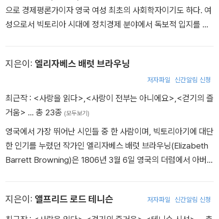
에 절망했다. 그로 인해 심각한 고독을 느낀 나머지 우울증에 걸
『정치 에세이』(1819), 『좌담』(1821), 『시대정신』(1825)을 출간
으로 경제평론가이자 영국 여성 최초의 사회학자이기도 하다. 여
렸고, 죽을 때까지 약 28년의 세월을 정신병원에서 지내는 불행
했다. 해즐릿은 사회에 근본적 변혁이 필요하다는 신념을 죽을 때
성으로서 빅토리아 시대에 정치경제 분야에서 독보적 입지를 확
한 말년을 보냈다. 주요 시집으로 <전원생활과 풍경서술의 시집
까지 조금도 굽히지 않다가 1830년 런던 소호의 허름한 하숙집
보한 마티노는 짧은 일화로 경제학을 설명한 《정치경제의 실례》
>, <마을의 악인>, <양치기의 달력>, <전원의 시신> 등이 있
에서 쓸쓸히 세상을 떠났다.
(1832)로 유명해졌다. 소설 《디어브룩》(1838)을 썼다.
다.
지은이:
엘리자베스 배럿 브라우닝
저자파일
신간알림 신청
최근작 :
<사랑을 읽다>
,
<사랑이 전부는 아니에요>
,
<걷기의 즐
거움>
… 총 23종
(모두보기)
영국에서 가장 뛰어난 시인들 중 한 사람이며, 빅토리아기에 대단
한 인기를 누렸던 작가인 엘리자베스 배럿 브라우닝(Elizabeth
Barrett Browning)은 1806년 3월 6일 영국의 더럼에서 아버
지 에드워드 몰턴 배럿(Edward Moulton Barrett)과 어머니 메
리 그레이엄 클라크(Mary Graham Clark) 사이에서 열두 명의
지은이:
앨프리드 로드 테니슨
저자파일
신간알림 신청
형제자매 중 장녀로 태어났다. 그녀는 학교에 가지 않고 집에서
남동생들의 가정교사에게 교육을 받았다. 그녀는 존 밀턴과 셰익