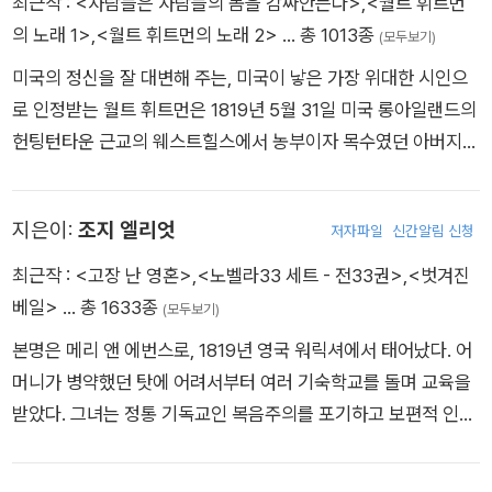
최근작 :
<사람들은 사람들의 몸을 감싸안는다>
,
<월트 휘트먼
만에 자퇴하고, 그때부터 가정 내에서 아버지에게 직접 교육을 받
의 노래 1>
,
<월트 휘트먼의 노래 2>
… 총 1013종
(모두보기)
는 한편, 스콧, 바이런, 셸리의 문학 작품을 읽으며 홀로 교양을
미국의 정신을 잘 대변해 주는, 미국이 낳은 가장 위대한 시인으
쌓는다. 성인이 된 후 잠시 샬럿이 교사로 있던 학교에 입학하기
로 인정받는 월트 휘트먼은 1819년 5월 31일 미국 롱아일랜드의
도 하고 외지에서 교사 생활을 하기도 하지만 모두 길게 이어지지
헌팅턴타운 근교의 웨스트힐스에서 농부이자 목수였던 아버지와
는 않았으며, 평생 대부분의 시간을 아버지의 사제관에서 살림을
퀘이커 교도였던 어머니 사이에서 아홉 명의 자녀 중 둘째로 태어
돌보며 독학으로 공부한다. 1846년 샬럿, 앤과 함께 시집 『커러,
났다. 휘트먼은 가난한 가정 형편 때문에 5∼6년 정도의 교육밖
엘리스, 액턴 벨의 시』를 성별이 모호한 필명으로 공동 출간하나
지은이:
조지 엘리엇
저자파일
신간알림 신청
에 받지 못하고, 11세의 나이에 학교를 그만두었다. 그는 법률 사
거의 판매되지 않는다. 다음 해인 1847년 샬럿의 『제인 에어』, 에
무소, 병원, 인쇄소, 신문사 등에서 잡일을 하면서 영국 낭만주의
최근작 :
<고장 난 영혼>
,
<노벨라33 세트 - 전33권>
,
<벗겨진
밀리의 『폭풍의 언덕』, 앤의 『애그니스 그레이』가 차례로 출간된
소설과 시, 고전문학, 성경 등에 심취했다. 그러다가 17세가 되던
베일>
… 총 1633종
(모두보기)
다. 언니의 『제인 에어』가 즉각적인 성공을 거둔 데 비해 『폭풍의
1836년에 교사가 되었으며, 그 후 롱아일랜드에 있는 학교에서
언덕』은 바로 주목받지 못하고 1848년 에밀리가 폐결핵으로 사
본명은 메리 앤 에번스로, 1819년 영국 워릭셔에서 태어났다. 어
5년간 가르치는 일을 하다가 그만두었다. 그 후, 저널리즘에 몸을
망한 후 반세기가 지나서야 비로소 위대한 명작으로 인정받는다.
머니가 병약했던 탓에 어려서부터 여러 기숙학교를 돌며 교육을
담아 뉴욕에서 활약했는데, 1838년에는 주간지 ＜롱아일랜더＞
『폭풍의 언덕』은 잉글랜드 북부 황량한 들판을 배경으로 거칠고
받았다. 그녀는 정통 기독교인 복음주의를 포기하고 보편적 인간
를 창간했으며, 1842년에는 신문사 ＜뉴욕 오로라＞의 편집인
도 격렬한 영혼을 지닌 이들이 두 세대에 걸쳐 펼치는 사랑과 배
성에 입각한 비국교도 교리를 택했다. 1854년 급진적 자유사상
이 되었다. 이해에 그는 에머슨이 뉴욕에서 행한 “자연과 시인의
신, 복수 그리고 구원에 관한 이야기다. 셰익스피어의 『리어왕』,
가인 유부남 조지 헨리 루이스와의 동거로 런던 사회에 큰 물의를
능력”이라는 제목의 강연을 듣고 감명을 받아, 에머슨이 예언해