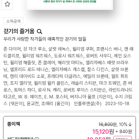
소득공제
걷기의 즐거움
우리가 사랑한 작가들의 매혹적인 걷기의 말들
존 다이어
,
장 자크 루소
,
샬럿 레녹스
,
윌리엄 쿠퍼
,
프랜시스 버니
,
앤 래
드클리프
,
윌리엄 워즈워스
,
도로시 워즈워스
,
로버트 사우디
,
제인 오스
틴
,
윌리엄 해즐릿
,
존 클레어
,
해리엇 마티노
,
엘리자베스 배럿 브라우
닝
,
앨프리드 로드 테니슨
,
엘리자베스 개스켈
,
찰스 디킨스
,
샬럿 브론
테
,
헨리 데이비드 소로
,
프레더릭 더글러스
,
에밀리 브론테
,
월트 휘트
먼
,
조지 엘리엇
,
윌리엄 윌키 콜린스
,
레슬리 스티븐
,
마크 트웨인
,
존 버
로스
,
토머스 하디
,
로사 N. 캐리
,
로버트 루이스 스티븐슨
,
라빈드라나드
타고르
,
W. B. 예이츠
,
E. M. 포스터
,
버지니아 울프
(지은이),
수지 크립
스
(엮은이),
윤교찬
,
조애리
(옮긴이)
인플루엔셜(주)
2023-10-18
종이책
16,800
원,
10%
15,120
원
+ 840원