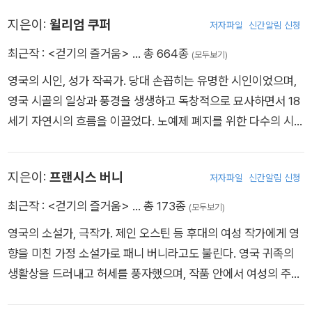
서간체 소설로 당대의 많은 독자를 매료하기도 한다. 1762년은
지은이:
윌리엄 쿠퍼
저자파일
신간알림 신청
루소에게 매우 중요한 해로 《사회계약론》와 함께 또 다른 중요한
최근작 :
<걷기의 즐거움>
… 총 664종
(모두보기)
저술을 발표하는데 바로 《에밀》이다. 《에밀》은 루소가 교육학자
로서 이름을 날리게 되는 계기가 되는 한편 종교와 성직자에 대한
영국의 시인, 성가 작곡가. 당대 손꼽히는 유명한 시인이었으며,
공격적인 내용을 담고 있어 로마 가톨릭 교회의 미움을 사게 만든
영국 시골의 일상과 풍경을 생생하고 독창적으로 묘사하면서 18
다. 때로 감상주의적이라고 오해받기까지 한 그의 예민한 감성은
세기 자연시의 흐름을 이끌었다. 노예제 폐지를 위한 다수의 시를
그를 타협보다 ‘역설적’, ‘모순적’이라는 비판을 직면하는 쪽으로
쓰기도 했다. 대표 저서로 장시집 《과제》(1785)가 있다.
몰고 가 결국 정치적, 종교적, 사상적, 문화적 권위 주체들 모두에
지은이:
프랜시스 버니
게서 지탄받는 상황에 봉착하게 만든다. 이로 인해 루소는 말년에
저자파일
신간알림 신청
지극히 고독한 상태가 된다. 이에 그의 자아 천착 성향에 더해져
최근작 :
<걷기의 즐거움>
… 총 173종
(모두보기)
《고백》이나 《고독한 산책자의 몽상》 같은 자전적 저술에 진력하
영국의 소설가, 극작가. 제인 오스틴 등 후대의 여성 작가에게 영
도록 이끈다. 《고독한 산책자의 몽상》을 쓰면서 자신의 정체성에
향을 미친 가정 소설가로 패니 버니라고도 불린다. 영국 귀족의
관해 명상하지만 집필을 끝내지 못하고 결국 1778년 7월 2일 죽
생활상을 드러내고 허세를 풍자했으며, 작품 안에서 여성의 주체
는다. 그의 최대의 문학적 걸작으로 일컬어지는 《참회록》과 《루
성과 관련된 질문을 던지기도 했다. 풍속 소설 장르의 이정표라
소는 장 자크를 이렇게 생각한다》 등은 그의 사후에 발표되었다.