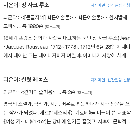
지은이:
장 자크 루소
저자파일
신간알림 신청
최근작 :
<[큰글자책] 학문예술론>
,
<학문예술론>
,
<원서발췌
고백>
… 총 1880종
(모두보기)
18세기 프랑스 문학과 사상을 대표하는 문인 장 자크 루소(Jean
-Jacques Rousseau, 1712∼1778). 1712년 6월 28일 제네바
에서 태어난 그는 태어나자마자 며칠 후 어머니가 사망해 시계공
이었던 아버지의 손에서 자란다. 그러다 열 살 되던 해인 1722년
아버지가 그의 양육에서 손을 떼면서 제네바 남쪽 보세의 랑베르
지은이:
샬럿 레녹스
저자파일
신간알림 신청
시에 목사의 집에서 하숙생으로 몇 년간을 지내게 된다. 몇 년 후
1728년 도망치듯 제네바를 떠나 험난한 시절을 보내게 된다. 17
최근작 :
<걷기의 즐거움>
… 총 2종
(모두보기)
49년부터 디드로와 친교를 맺었으며 1750년 《학문예술론》을
영국의 소설가, 극작가, 시인. 배우로 활동하다가 시와 산문을 쓰
발표하며 본격적으로 문단에서의 활동을 시작했다. 1754년에 발
는 작가가 되었다. 세르반테스의 《돈키호테》를 비틀어 쓴 대표작
표한 《인간 불평등 기원론》은 이후 1762년에 완성된 《사회계약
《여성 키호테》(1752)는 당대에 인기를 끌었고, 사후에 문학적
론》의 바탕이 되었다. 이 저술은 그를 민주주의의 기반을 마련한
가치가 재평가되었다.
사상가로 올려놓았다. 한편 1761년에 발표한 《신 엘로이즈》라는