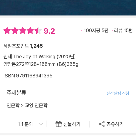
9.2
100자평 5편
리뷰 15편
세일즈포인트
1,245
원제 The Joy of Walking (2020년)
양장본
272쪽
128*188mm (B6)
385g
ISBN 9791168341395
주제분류
신간알림 신청
인문학
>
교양 인문학
선물하기
공유하기