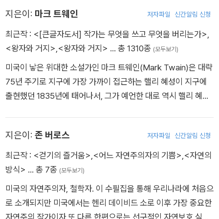
시』 등의 시집을 출간했다. 1880년 12월 세상을 떠났다.
군인들을 돌보는 간호사로 근무하기도 했다. 1865년에 출간된
석, The Moonstone》(1868) 등은 발표와 동시에 폭발적인 인
지은이:
마크 트웨인
저자파일
신간알림 신청
시집 ≪북소리와 1875년에 출간된 ≪전쟁 회고록≫은 이때의 경
기를 끌었고 특히 《흰옷을 입은 여인》은 복잡한 서스펜스와 매력
최근작 :
<[큰글자도서] 작가는 무엇을 쓰고 무엇을 버리는가>
,
험을 담은 것이기도 하다. 그리고 1882년에는 그의 인생 초기의
적인 이야기 전개로 지위고하와 관련 없는 폭넓은 사랑을 받았다.
<왕자와 거지>
,
<왕자와 거지>
… 총 1310종
생활, 남북전쟁 당시 간호사로서의 경험, 노년기의 일상생활, 그
(모두보기)
심지어 빅토리아 여왕의 궁정 주요 인물들도 전전긍긍하며 그의
의 문학관 등을 담은 산문집인 ≪표본적인 나날들≫을 출간했다.
다음 연재를 기다릴 정도였다. 이 책에서 그는 인간의 복잡한 내
미국이 낳은 위대한 소설가인 마크 트웨인(Mark Twain)은 대략
그리고 출판 및 판매 금지를 당한 덕에 오히려 사상 최고의 판매
면과 사회 모순에 대한 대중의 주목을 요구하는 동시에 20세기
75년 주기로 지구에 가장 가까이 접근하는 핼리 혜성이 지구에
부수를 기록한 ≪풀잎≫ 제6판과 ≪표본적인 나날들≫의 판매
에 두드러진 심리사회파 미스터리 작가의 원조의 면모를 과시하
출현했던 1835년에 태어나서, 그가 예언한 대로 역시 핼리 혜성
수입으로, 그는 1884년에 뉴저지 캠던의 미클 가에 2층짜리 건
고 있다. 그만의 독특한 환상과 추리적 요소들은 이후 코난 도일
이 출현했던 1910년에 사망함으로써 신비감을 더해주고 있다. 그
물을 구입해 이 집에서 1892년 3월 26일 죽을 때까지 살았다. 휘
을 비롯한 많은 추리 작가들에게 큰 영향을 끼쳤다.
는 ‘미국 문학의 아버지,’ ‘미국문학의 링컨,’ ‘가장 위대한 유머작
지은이:
존 버로스
트먼의 신념과 비전을 통해 나온 시가 미국 시에 끼친 영향은 가
저자파일
신간알림 신청
가’ 등 수많은 수식어가 붙을 정도로 미국뿐만 아니라 세계 적으
히 혁명적이라고 할 수 있다. 하지만 당대에는 주로 친구들로부터
로도 존경받고 있는 대문호이다. 그는 미주리 주에 위치한 미시시
최근작 :
<걷기의 즐거움>
,
<어느 자연주의자의 기쁨>
,
<자연의
인정을 받았을 뿐, 독자들로부터는 좋은 평가를 받지 못했다. 그
피 강변의 조그만 소도시인 한니발에서 어린 시절을 보내면서 미
방식>
… 총 7종
(모두보기)
러다가 20세기 중엽에 접어들면서 미국 최대의 시인으로 각광을
시시피 강과 많은 추억을 쌓으며 성장한다. 또한 그는 남북전쟁
미국의 자연주의자, 철학자. 이 수필집을 통해 우리나라에 처음으
받게 되었고, 그의 시집 ≪풀잎≫은 세계문학의 걸작으로 인정을
전에 미시시피 강에서 성업 중이던 여객선의 수로 안내인으로 근
로 소개되지만 미국에서는 헨리 데이비드 소로 이후 가장 중요한
받게 되었다.
무하게 되는데 그런 경험들을 자신의 작품에 사실적으로 재현하
자연주의 작가이자 또 다른 한편으로는 선구적인 자연보호 실천