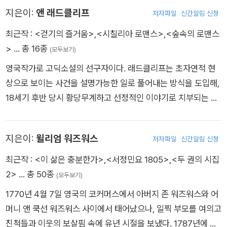
할 수 있는 《이블리나》(1778)를 익명으로 출판했다.
지은이:
앤 래드클리프
저자파일
신간알림 신청
최근작 :
<걷기의 즐거움>
,
<시칠리아 로맨스>
,
<숲속의 로맨스
>
… 총 16종
(모두보기)
영국작가로 고딕소설의 선구자이다. 래드클리프는 초자연적 현
상으로 보이는 사건을 설명가능한 일로 풀어내는 방식을 도입해,
18세기 후반 당시 황당무계하고 선정적인 이야기로 치부되는 고
딕장르에 품위를 세운 공적을 받는다. 그는 당시 가장 인기 있는
작가로, 1790년대 원고료가 가장 비쌌던 작가였다. 당대의 비평
지은이:
윌리엄 워즈워스
저자파일
신간알림 신청
가에 의해 “로맨스 작가들의 셰익스피어”라는 찬사를 얻었다. 런
던에서 상인의 딸로 태어난 앤 워드는 런던과 첼시, 바스에서 비
최근작 :
<이 삶은 충분한가>
,
<서정민요 1805>
,
<두 권의 시집
교적 조용한 유년시절을 보냈다. 1787년 옥스퍼드 출신 언론인
2>
… 총 50종
(모두보기)
윌리엄 래드클리프와 결혼했다. 남편과의 사이에 자식은 없었으
1770년 4월 7일 영국의 코커머스에서 아버지 존 워즈워스와 어
며 혼자만의 시간을 글을 쓰는 데 보냈다. 소설로 벌어들인 돈으
머니 앤 쿡선 워즈워스 사이에서 태어났으나, 일찍 부모를 여의고
로 남편과 반려견을 데리고 여행을 즐겼다. 다섯 권의 소설을 쓰
친척들과 이웃의 보살핌 속에 유년 시절을 보냈다. 1787년에 케