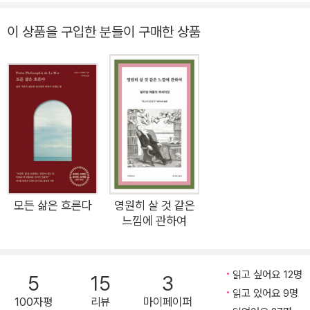
이곳으로, ‘아직도’ 걸어오는 중인 옛사람들이 있다. 《걷기의 즐
거움》은 그들의 건강하고 온화한 발소리를 담은 책이다. 인생이
이 상품을 구입한 분들이 구매한 상품
흘러가는 것임을 감각하고 싶다면 이 책을 곁에 두어야 한다.” ─
박연준(시인) 유튜브와 SNS, 숏폼이 지배하는 세상, 영화나 드
라마마저 ‘10분 요약’으로 즐길 만큼 숨가쁘게 돌아가는 가운데
서도 걷기 인구는 오히려 늘고 있다. 바쁜 일상에서 걷는 행위를
열망하게 되는 이유는 무엇일까. 두 발을 번갈아 내딛는 단순한
행위이자, 수단이자 목적 그 자체인 ‘걷기’는 인간의 역사를 통틀
어 철학과 예술에 자극제가 되어왔다. 그리고 현대인들에게는 가
장 손쉬운 명상법이자 치유법이기도 하다. 위대한 작가, 예술가,
철학자 대다수가 열정적인 산책자였으며 그들에게 걷기가 주요
모든 삶은 흐른다
영원히 살 것 같은
느낌에 관하여
한 영감이자 소재가 되어온 사실은 그리 놀랍지 않다. 니체는 "진
정 위대한 모든 생각은 걷기에서 나온다"고 말했으며, 《월든》의
저자이며 미국을 대표하는 작가이자 사상가 소로에게도 걷기란
읽고 싶어요 12명
5
15
3
하루도 거르지 않고 행한 종교적 행위나 다름없었다. 영국을 대표
읽고 있어요 9명
100자평
리뷰
마이페이퍼
하는 시인 워즈워스는 일평생 28만 킬로미터를 걸었다고 하며