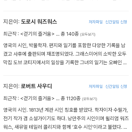
고 나서 창작활동을 하지 않았으며 세상에 모습을 드러내지 않아
임브리지 대학에 입학했으나, 학문에는 뜻이 없었다. 잠시 프랑스
정신이상에 걸렸다는 소문이 돌기도 했다. 『애슬린과 던베인의
혁명을 지지하기도 했으나, 일련의 불행한 사건들을 겪은 후 자신
성』(1789), 『시실리안 로맨스』(1790), 『숲속의 로맨스』(1791),
지은이:
도로시 워즈워스
저자파일
신간알림 신청
의 시적 재능과 소명을 확신하게 되었다. 여동생 도러시 그리고
『우돌포의 미스터리』(1794), 『이탈리아인』(1797), 『개스턴 드
벗 콜리지와의 문학적 교류로 유명하며, 그 결실이 바로 낭만주의
최근작 :
<걷기의 즐거움>
… 총 140종
(모두보기)
블론드빌』(사후 출간, 1826), 이 여섯 편의 장편소설을 출간했다.
영시의 기폭제가 된 『서정담시집』이다. 1843년 계관시인이 되었
영국의 시인, 박물학자. 편지와 일기를 포함한 다양한 기록을 남
고, 1850년 4월 23일에 사망할 때까지 수많은 주옥같은 작품을
겼고 사후에 출판되며 재조명되었다. 그래스미어의 소박한 오두
남겼다. 대표작으로 「저녁 산책」 『서술적 소묘들』 『변방 사람들』
막집 도브 코티지에서의 일상을 기록한 그녀의 일기는 오빠인 윌
『폐허가 된 오두막』 「틴턴 사원」 『루시 시편들』 「솔즈베리 평원
리엄 워즈워스와 종종 긴 산책을 하며 사색한 내용을 담고 있다.
기행」 『그래스미어 고향집』 『서곡』 「마이클」 「결심과 독립」 「의무
에 부치는 송가」 『영혼불멸의 송가』 『소요』 『라일스톤의 하얀 암
지은이:
로버트 사우디
저자파일
신간알림 신청
사슴』 『마부』 『피터 벨』 등이 있다.
최근작 :
<걷기의 즐거움>
… 총 1120종
(모두보기)
영국의 시인. 1813년 계관 시인 칭호를 받았다. 학자이자 수필가,
전기 작가 겸 소설가이기도 하다. 낭만주의 시인이며 윌리엄 워즈
워스, 새뮤얼 테일러 콜리지와 함께 ‘호수 시인’이라고 불렸다. 프