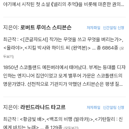
아 땅과 야생생물 보존의 중요성을 일깨우며 집 바깥의 세계에 대
야기에서 시작된 첫 소설 《넬리의 추억》을 비롯해 마흔한 권의
지, 제국주의 반대, 동물권보호 등 사회운동에도 적극적으로 참여
월의 세인트 줄리엇으로 파견되는데, 그곳 목사관에서 에마 기퍼
한 신비로움을 불어넣는 명소가 되었으며, 자연스럽게 환경보호
소설을 출간했다.
한 행동하는 지성인이었다.
드를 만난다. 1874년에 에마와 결혼했다. 결혼 후 그는 왕성한 창
운동을 위한 윤리적 기반을 마련하는 데 지대한 역할을 했다. 19
작 활동을 했고, 대표작 《테스》와 《무명의 주드》를 집필했다. 18
지은이:
로버트 루이스 스티븐슨
03년에는 「애틀랜틱 먼슬리」지에 “진짜와 가짜 자연사”라는 제
저자파일
신간알림 신청
93년, 하디 부부는 더블린을 여행하다가 우연히 단편 소설 집필
목의 글을 발표, 대대적인 “자연 사기꾼 논쟁”을 촉발하며 자연
최근작 :
<[큰글자도서] 작가는 무엇을 쓰고 무엇을 버리는가>
,
을 함께했던 작가 플로렌스 헤니커를 만난다. 하디의 시편들에서
사 글쓰기에 대한 새로운 운동을 이끌어내었다. 야생동물의 생태
<올라야>
,
<지킬 박사와 하이드 씨 (완역본)>
… 총 6864종
(모
짐작할 수 있듯이 그는 그녀에게 상당한 애정을 품게 된다. 당시
에 작가 자신의 환상을 심어 넣었으면서도 마치 자연사의 일부인
두보기)
하디는 결혼 생활로 인한 고통을 감내하고 있었다. 아내 에마는
것처럼 표현하는 작가들에게 “숲의 옐로우 저널리즘”이라며 비
하디의 글쓰기에 많은 도움도 주었지만 에마는 변호사의 딸로서
1850년 스코틀랜드 에든버러에서 태어났다. 부계는 등대를 디자
난을 퍼부은 것이었다. 이 논란은 4년간 지속되었다. 주변의 땅과
자신이 하디보다 우월한 계급 출신이라는 생각을 버리지 못했고,
인하는 엔지니어 집안이었고 모계 밸푸어 가문은 스코틀랜드의
하늘에서 흔히 보는 새와 꽃, 동물, 산골 풍경에 대한 관찰을 기록
이러한 신분의 차이는 결국 그들의 불행한 결혼 생활의 원인이 되
명문가였다. 선천적으로 기관지가 약했던 스티븐슨은 평생 질병
한 것으로 잘 알려져 있지만 에세이의 주제는 종교, 철학, 문학에
었다. 이혼을 쉽게 허용하지 않던 경직된 당대의 사회 현실 속에
으로 고생했다. 독실한 장로교 신자 집안에서 자란 어린 시절, 유
이르기까지 광범위하다. “우주의 기쁨, 그리고 그 모든 것에 대한
서, 순탄치 않았던 결혼 생활은 《숲의 사람들》, 《무명의 주드》에
독 종교색이 강한 유모가 병석에 누운 그에게 존 버니언과 성서
강렬한 호기심. 그것이 나의 종교”였던 문필가이자 농부, 자연주
지은이:
라빈드라나드 타고르
서 심도 있게 형상화된다. 특히 하디의 《무명의 주드》는 사촌 간
저자파일
신간알림 신청
이야기를 들려주곤 했는데, 훗날 그는 『어린이의 시의 정원』에서
의자이자 추상적인 사상가, 은둔자이자 사교계의 명사였던 그는
의 사랑을 다룬 것 때문에 파격적이고 급진적인 소설로 많은 비판
유모에게 헌사를 바쳤다. 또한 어린 시절 내내 어머니와 유모에게
최근작 :
<황금빛 배>
,
<백조의 비행 (발라카)>
,
<기탄잘리 : 신
1921년 자연으로 돌아갔다. 현재 미국에는 그의 이름을 딴 여러
을 받았는데, 하디는 이 작품을 끝으로 소설 쓰기를 그만두고 시
이야기를 들려주기도 하고 직접 쓰기도 했다. 1867년 집안의 바
에게 바치는 노래>
… 총 129종
초·중·고등학교가 있으며, 그의 정신을 기리고자 존버로스협회가
(모두보기)