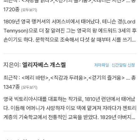
최근작 :
<사랑을 읽다>
,
<걷기의 즐거움>
,
<테니슨 시선>
… 총
스피어의 작품들을 열 살이 되기도 전에 읽었으며, 곧 고전문학과
1720종
(모두보기)
형이상학에 지적으로 심취하게 되었다. 여섯 살인가 여덟 살 때
1809년 영국 랭커셔의 서머스비에서 태어났다. 테니슨 경(Lord
처음으로 시를 썼으며, 열네 살이던 1820년에 그녀의 아버지는
Tennyson)으로 더 잘 알려진 그는 영국의 왕 에드워드 3세의 후
생일 선물로 그녀가 쓴 네 권으로 된 서사시집 ≪마라톤에서의 전
손이기도 하다. 문학적으로 조숙해서 다섯 살 때부터 시를 쓰기
투(The Battle of Marathon)≫를 출간해 주었다. 정식으로 출
시작했고, 10대가 되기 전에 알렉산더 포프(Alexander Pope),
간된 그녀의 첫 번째 시집은 1826년 ≪마음에 관한 에세이와 기
월터 스콧(Walter Scott), 존 밀턴(John Milton)의 문체를 흉내
타 시들(An Essay on Mind, with other poems)≫인데, 이 시
지은이:
엘리자베스 개스켈
저자파일
신간알림 신청
내어 글을 쓸 수 있었다. 1828년 케임브리지대학 트리니티칼리
집의 출간으로 인해 그녀는 그리스 문학을 전공한 학자들과 서신
지에 입학하여, 1829년 ‘팀북투’로 총장상 메달을 받았다. 1827
최근작 :
<메리 바턴>
,
<직감과 두려움>
,
<걷기의 즐거움>
… 총
왕래를 하게 되었고, 그리스 문학을 공부하게 되었다. 1844년에
년에 이미 형 찰스와 ＜두 형제 시집＞을 익명으로 내놓았다. 이
1347종
(모두보기)
출간된 ≪시≫로 인해 그녀는 영국에서 가장 인기 있는 작가의 대
어서 ＜서정시집＞을 발표했고, 아버지가 죽자 대학 공부를 그만
열에 들어섰고 당시 무명 시인이었던 로버트 브라우닝(Robert
영국 빅토리아시대를 대표하는 작가로, 1810년 런던에서 태어났
두었다. 테니슨이 케임브리지대학에서 만난 친구들 중에서 가장
Browning)의 열렬한 구애 편지를 받게 된다. 스무 살이 될 무렵
다. 이듬해 어머니가 사망하자 이모 댁에 맡겨져 자라다가 젠트리
중요한 친구로 역사가 헨리 핼럼(Henry Hallam)의 아들이며 후
부터 당시로서는 진단을 내릴 수 없는 희귀병으로 인해 병마와 싸
계층의 기숙학교에서 전통적인 교육을 받았다. 1829년 아버지를
에 테니슨의 여동생과 약혼을 한 아서 헨리 핼럼(Arthur Henry
워 온 엘리자베스는 처음에 로버트의 구혼을 거절했으나 결국 로
여의고 1832년 목사 윌리엄 개스켈과 결혼해 북부 공업도시 맨
Hallam)을 들 수 있다. 그와의 교제는 테니슨의 생애에서 가장 깊
버트의 진심에 감동하여 부친의 반대를 피해 이탈리아로 도망쳐
체스터에 정착했다. 여섯 아이를 낳아 키우며 교육봉사와 자선활
이 있었으며, 두 사람은 열렬한 지적 흥미를 가진 학부생 클럽인