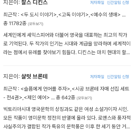
지은이:
찰스 디킨스
결혼한다. 엘리자베스는 1861년 6월 29일 15년간의 행복한 결
저자파일
신간알림 신청
동에 힘쓰던 개스켈은 1845년 외아들을 잃고 슬픔을 달래기 위
‘케임브리지 사도들(Cambridge Apostles)’의 일원이 되기도
혼 생활을 마치고 죽었다. 엘리자베스가 로버트를 만났을 때 그녀
해 글쓰기에 열중했다. 1848년 발표한 첫 장편소설 『메리 바턴』
최근작 :
<두 도시 이야기>
,
<고독 이야기>
,
<예수의 생애>
…
했다. 하지만 핼럼이 1833년 9월, 22세의 나이로 오스트리아의
는 이미 그보다 훨씬 많은 작품을 쓴 상태였지만, 그와 만난 이후
으로 주목받아, 이를 계기로 찰스 디킨스가 펴내던 주간지 〈하우
총 11782종
(모두보기)
빈을 여행하다가 갑자기 죽자 테니슨은 큰 충격을 받아 한동안 절
≪포르투갈어에서 옮긴 소네트(Sonnets from the Portugues
스홀드 워즈〉에 『크랜퍼드』와 『북과 남』을 연재하고 각각 1853
망에 빠졌고 후에는 그를 위해 많은 헌시를 썼다. 1850년에 걸작
세계인에게 셰익스피어와 더불어 영국을 대표하는 최고의 작가
e)≫와 ≪오로라 리(Aurora Leigh)≫라는 유명한 작품들을 쓰
년과 1855년에 단행본으로 출간했다. 이외에도 당대 여러 계층
＜인 메모리엄＞이 출간되었으며, W. 워즈워스의 후임으로 계관
로 기억된다. 두 작가의 인기는 시대와 계급을 망라하며 세계적이
게 되었다. “포르투갈어(Portuguese)”는 그녀의 남편이 그녀
의 삶을 세심히 그려낸 『루스』 『사촌 필리스』 『실비아의 연인들』
시인이 되었다. ＜인 메모리엄＞은 그가 17년간 생각하고 그리워
라는 점에서 유례를 찾아보기 힘들다. 디킨스는 마치 현대의 할리
를 부르던 애칭이기도 했다. 엘리자베스의 사랑시 소네트는 남편
같은 장편은 물론, 공포·미스터리·연애·심리 등 다양한 성격의 단
하던, 죽은 친구 핼럼에게 바치는 애가로, 어두운 슬픔에서 신에
우드 최고 스타가 누리는 것 같은 대중적 인기를 소설가로서 누렸
인 로버트의 주장에 따라 다음번 시집에 포함되어 출간됨으로써
편을 꾸준히 발표했다. 두터운 친교를 나누던 샬럿 브론테 사후에
의한 환희의 빛에 이르는 과정을 담았다. 이 작품은 그의 대표작
고, 현대 주요 일간지가 사회 현안에 미치는 영향만큼이나 그의
시인으로서의 그녀의 지위는 더 높아지고 확고해졌다. 워즈워스
집필한 전기 『샬럿 브론테의 생애』(1857)는 2017년 〈가디언〉이
지은이:
샬럿 브론테
일 뿐만 아니라 빅토리아 시대의 대표적 시이기도 하다. 테니슨의
저자파일
신간알림 신청
의견은 사회에 큰 영향을 미쳤다. 디킨스의 탁월성은 대중성과 사
가 죽은 후인 1850년에 그녀는 계관시인 승계 후보로 거론되기
선정한 ‘역대 최고 논픽션 100권’에 꼽혔다. 1865년 『아내들과
명성은 생전의 바이런 못지않게 대단한 것이었으며 수입도 넉넉
회 현안에 대한 성찰에 있다. 디킨스의 대중성은 어린 시절의 경
최근작 :
<슬픔에게 언어를 주자>
,
<시공 브론테 자매 선집 세트
도 했지만, 계관시인의 영예는 테니슨에게로 갔다. 1856년에 출
딸들』의 탈고를 앞두고 심장마비로 갑작스레 숨을 거둔 개스켈은
한 가운데 시골집에서 한적한 생활을 즐길 수 있었다. 또한 1844
험에 기인한다. 말단 공무원이었던 그의 아버지는 낙천적 성격으
- 전4권>
,
<제인 에어>
… 총 642종
간된, 시 소설이라고 할 수 있는 ≪오로라 리≫는 그녀의 야심적
(모두보기)
산업화에 따른 문제와 계급 갈등, 종교, 페미니즘 등의 묵직한 주
년에는 그의 시를 좋아하고 그를 열렬히 찬미하는 빅토리아 여왕
로 돈의 씀씀이가 커서 항상 빚을 졌다. 어린 시절 그는 매번 더
인 장시 작품으로 인기가 많았다. 1860년에는 이탈리아인들의
제를 진지하게 다룬 작가로 오늘날 재평가되고 있다.
빅토리아시대 영국문학의 상징과도 같은 여성 소설가이자 시인.
(Queen Victoria)으로부터 남작의 작위까지 받아 테니슨 경이
낙후된 곳으로 이사를 다녔고 급기야 열한 살 때에는 아버지가 채
정치적 사건에 관한 ≪의회 이전의 시(Poems before Congre
모든 작품이 영미문학 정전의 반열에 올라 있다. 로맨스와 풍자적
되는 영예까지 누리게 되었다. 그러나 이런 경제적인 성공과 인기
무자 감옥(Debt Prison)에 수감되어 온 가족이 아버지와 함께
ss≫라는 시집을 남편에게 헌사하며 출간했다. 그녀의 마지막 시
사실주의가 결합된 작가 특유의 문학풍은 이후 한 세기 동안 거의
는 그를 매너리즘에 빠지게 하거나 대중의 기호에 지나치게 영합
감옥에서 1년가량 생활하게 된다. 장남인 그는 학업을 중단하게
집은 ≪악기(A Musical Instrument)≫로, 그녀가 죽은 후에 남