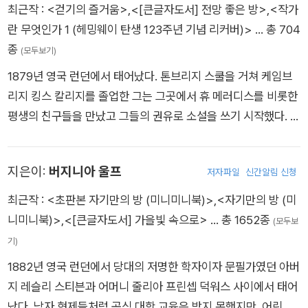
국장으로 치러졌고 유해는 웨스트민스터 사원에 묻혔다. 고향에
년에 아일랜드자유국의 상원의원으로 임명되어 검열, 건강보험,
최근작 :
<걷기의 즐거움>
,
<[큰글자도서] 전망 좋은 방>
,
<작가
bedya』(1901) 등의 작품집과 함께 『Chitrāṇgadā』(1892), 『C
묻히고 싶어 했던 고인의 뜻을 받들어, 심장은 도싯의 스틴스퍼드
아일랜드어, 교육, 저작권 보호, 국제연합 가입 등과 같은 현안들
란 무엇인가 1 (헤밍웨이 탄생 123주년 기념 리커버)>
… 총 704
hitra』라는 제목으로 1913년에 재출간하였고, 『정원사의 아내 M
교회에 있는 에마의 묘 옆에 매장되었다.
에 관심을 쏟기도 하였다.
종
(모두보기)
ālinῑ』(1895)라는 서정적 희곡을 출간했다. 1913년 널리 알려진
산문 시집 『기탄잘리 Gῑtāñjali』(신에게 바치는 노래, 1910)의 영
1879년 영국 런던에서 태어났다. 톤브리지 스쿨을 거쳐 케임브
역본으로 노벨상을 받았다. 그는 생애의 후기 25년 동안 21권의
리지 킹스 칼리지를 졸업한 그는 그곳에서 휴 메러디스를 비롯한
저작을 펴냈다. 시와 단편 소설 외에 주목할 만한 소설도 여러 편
평생의 친구들을 만났고 그들의 권유로 소설을 쓰기 시작했다. 1
썼는데, 『고라 Gorā』(1907~10, 영역 1924)는 그중에서 가장
903년 케임브리지의 친구들이 주축이 되어 만든 월간지 『인디펜
대표적인 작품이다. 1929년 『동아일보』 기자에게 건네준 6행의
던트 리뷰』에 에세이 「마콜니아 상점들」을 발표하면서 작가로 데
지은이:
버지니아 울프
영문시 ｢동방의 등불｣(원래는 시 제목이 없었다. 동아일보 편집
저자파일
신간알림 신청
뷔하였으며 다음 해, 같은 잡지에 단편소설 「목신을 만난 이야기」
인이었던 주요한이 번역해서 붙임. 후에 누군가에 의해 6행의 영
를 게재하여 본격적으로 소설가의 길을 걷기 시작했다. 1907년
최근작 :
<초판본 자기만의 방 (미니미니북)>
,
<자기만의 방 (미
문시가 8행으로 잘못 번역됨)은 일제에 나라를 빼앗긴 한국민에
첫 장편소설 『천사들도 발 딛기 두려워하는 곳』을 발표한 이후,
니미니북)>
,
<[큰글자도서] 가을빛 속으로>
… 총 1652종
(모두보
게 큰 감동을 안겨주기도 했다.
『기나긴 여행』(1907), 『전망 좋은 방』(1909), 『하워즈 엔드』(19
기)
10)를 연이어 내놓아 평단과 대중 모두로부터 큰 호평을 받았다.
1882년 영국 런던에서 당대의 저명한 학자이자 문필가였던 아버
특히『하워즈 엔드』 발표 당시 영국 문단의 찬사는 대단했다. (“앞
지 레슬리 스티븐과 어머니 줄리아 프린셉 덕워스 사이에서 태어
으로 그가 한 줄도 더 쓰지 않는다 해도, 그의 자리는 보존될 것이
났다. 남자 형제들처럼 공식 대학 교육은 받지 못했지만, 어린 시