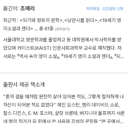
누워 있을 때』, 『탈식민주의 길잡이』(공역), 『경계선 넘기: 새로운
다. 제2차 세계 대전이 발발하면서 시골집으로 피신했지만, 심해
옮긴이:
조애리
저자파일
신간알림 신청
문학연구의 모색』(공역), 『스토리텔링의 이론, 영화와 디지털을
지는 정신 질환으로 고통받다가 1941년 3월 이른 아침 강가로 나
만나다』(공역), 『젠더란 무엇인가』(공역), 『대중문화는 어떻게 여
최근작 :
<되기와 향유의 문학>
,
<낭만시를 읽다>
,
<19세기 영
가 스스로 생을 마감했다. 제임스 조이스, 마르셀 프루스트 등과
성을 만들어내는가』(공역) 등이 있다.
미소설과 젠더>
… 총 61종
함께 20세기 모더니즘 문학의 거장으로 손꼽히는 버지니아 울프
(모두보기)
는, 오늘날 영문학의 기념비적 작가이자 페미니즘 비평의 선구자
서울대학교 영문학과를 졸업하고 동 대학원에서 박사학위를 받
로 평가받는다.
았으며 카이스트(KAIST) 인문사회과학부 교수로 재직했다. 저
서로는 『역사 속의 영미 소설』, 『19세기 영미 소설과 젠더』, 『되기
와 향유의 문학』이 있고, 역서로는 『제인 에어』, 『빌레뜨』, 『시민
불복종』, 『밀림의 야수』, 『에밀리 디킨슨 시선집』, 『에드거 앨런
포 시선집』, 『윌리엄 블레이크 시선집』, 『문화 코드, 어떻게 읽을
출판사 제공 책소개
것인가 1, 2』(공역), 『젠더란 무엇인가』(공역) 등이 있다.
“혼자 걸을 때처럼 완전히 살아 있어본 적도, 그렇게 철저하게 나
자신이 되어본 적도 없었다” 제인 오스틴, 헨리 데이비드 소로,
찰스 디킨스, E. M. 포스터, 샬럿 브론테, 버지니아 울프까지 서른
네 명의 작가가 길 위에서 쓴 사유와 감성의 문장들 “먼 곳에서