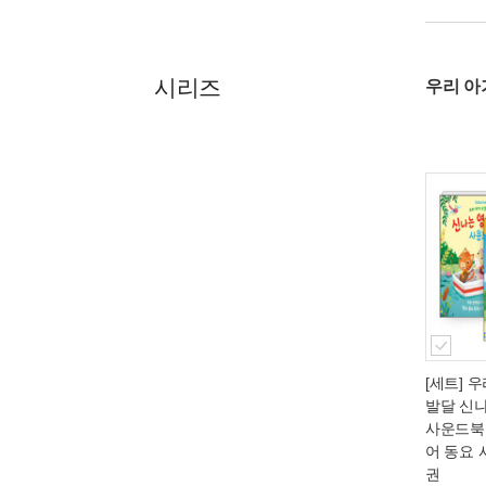
시리즈
우리 아
[세트] 
발달 신
사운드북 
어 동요 
권