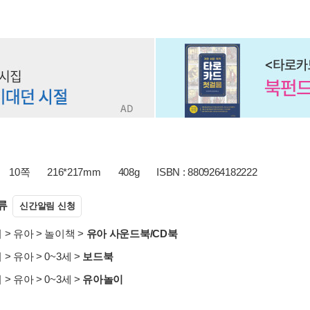
10쪽
216*217mm
408g
ISBN : 8809264182222
류
신간알림 신청
서
>
유아
>
놀이책
>
유아 사운드북/CD북
서
>
유아
>
0~3세
>
보드북
서
>
유아
>
0~3세
>
유아놀이