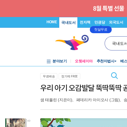
HOME
전자책
만권당
외국도서
국내도서
첫달무료
국내도
분야보기
오뒷세이아
추천마법사
베
무료배송
정가제 FREE
우리 아기 오감발달 뚝딱뚝딱 
샘 태플린
(지은이),
페데리카 아이오사
(그림),