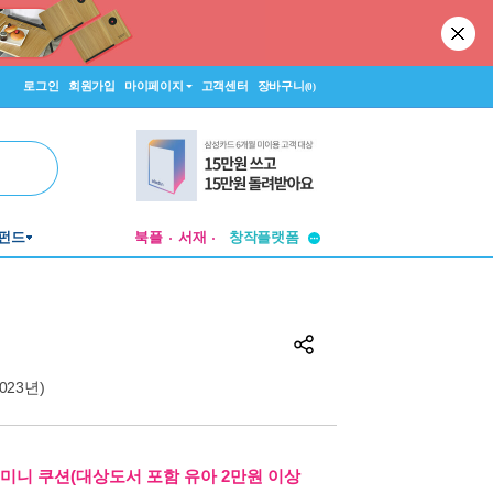
로그인
회원가입
마이페이지
고객센터
장바구니
(0)
투비컨티뉴드
펀드
북플
서재
창작플랫폼
투비컨티뉴드
(2023년)
.미니 쿠션(대상도서 포함 유아 2만원 이상