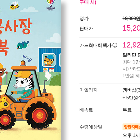
구매 시)
정가
19,000
15,2
판매가
12,9
카드최대혜택가
알라딘 
최대 1만
시) / 
1만원 
마일리지
멤버십(3
+ 5만원
배송료
무료
수령예상일
양탄자배
오후 1