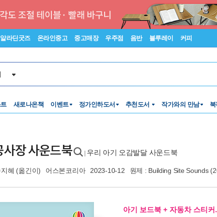
알라딘굿즈
온라인중고
중고매장
우주점
음반
블루레이
커피
서
스트
새로나온책
이벤트
정가인하도서
추천도서
작가와의 만남
북
공사장 사운드북
우리 아기 오감발달 사운드북
|
송지혜
(옮긴이)
어스본코리아
2023-10-12
원제 : Building Site Sounds 
아기 보드북 + 자동차 스티커