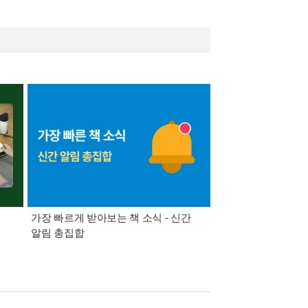
가장 빠르게 받아보는 책 소식 - 신간
경기컬처패스 1만원 
알림 총집합