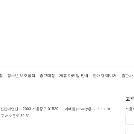
침
청소년 보호정책
중고매장
제휴·마케팅 안내
판매자 매니저
출판사
고객
신판매업신고 2003-서울중구-01520
이메일 privacy@aladin.co.kr
서울시
구 서소문로 89-31