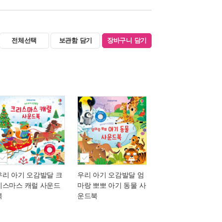
전체선택
보관함 담기
장바구니 담기
우리 아기 오감발달 크
우리 아기 오감발달 엄
리스마스 캐럴 사운드
마랑 뽀뽀 아기 동물 사
북
운드북