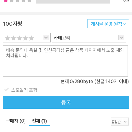
0%
을 쉽고 재미있게 소개한다. 초등학생의 눈높이에 맞는 쉽고 간단한
설명은 그야말로 어린이들이 과학 이론에 대한 감을 잡을 수 있도록
도와준다. 특히 어린이들이 흥미롭게 각 과학 이론에 접근할 수 있도
100자평
게시물 운영 원칙
록 구성에 힘을 쏟았다. 본문 만화에서 재미있는 에피소드로 호기심
을 불러일으키고 각 장 끄트머리에 있는 정보 페이지에서 다시 한번
카테고리
핵심을 정리하며 알찬 지식을 얻을 수 있도록 체계화했다. 정보 페이
지에 담은 과학 이론은 풍부한 그림 자료와 함께 여러 사례로 설명해
그야말로 ‘왕친절한’ 선생님이 되어 준다. 지금 어린이들이 만나는 대
부분의 과학 학습 만화는 초등 교과 과정의 과학 지식들을 주로 다루
었다. 이 책은 한 걸음 더 나아가, 초등 학습 만화로는 유일하게 난이
현재
0
/280byte (한글 140자 이내)
도 높은 중학 교과 과정의 과학까지 맛볼 수 있게 한다. 어린이 독자들
스포일러 포함
이 중학교에 들어가 만나게 될 어려운 과학 이론들에 당황하지 않고
웃으며 마주할 수 있게 도울 것이다.
등록
구매자 (0)
전체 (1)