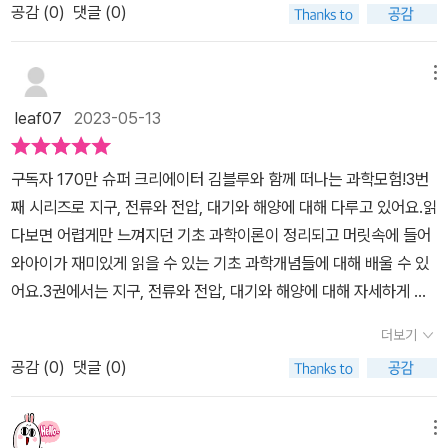
수 있는지 여부를 두고 삼투압에 대해 익혀볼 수 있어서 아이는 흥미
공감 (
0
)
댓글 (0)
전압, 대기와 해양의주제로 아이들이 알면 좋은 과학 이야기로담겨있
로웠다고 했다. 귀여운 악동 김블루와 함께 18가지의 기초 과학을 쉽
는 과학 도서예요😀첫 번째의 주제는 지구에 관한 이야기로지구를
고 재미있게 배워볼 수 있는 이 책을 읽어보길 바란다.* 출판사로부
뚫고 반대 방향으로나올 수 없다는 흥미로운 소재로이야기가 시작이
메뉴
터 책을 지원받아 주관적으로 작성한 서평입니다.
되고 지구에 관한여러 가지의 이야기가 담겨 있었어요이후 두 번째의
leaf07
2023-05-13
주제로는전류와 전압에 관한 이야기인데요전류와 전압 내용들도 여
러 내용이 담겨 있지만손 안 대고 물체를 움직이는마법사의 정체를
구독자 170만 슈퍼 크리에이터 김블루와 함께 떠나는 과학모험!3번
밝히는 이야기부터워터파크에서 신나는 슬라이드를 읽어보며전류와
째 시리즈로 지구, 전류와 전압, 대기와 해양에 대해 다루고 있어요.읽
전압과 저항을 배워볼 수 있지요😀마지막으로 알아볼 수 있는 건대
다보면 어렵게만 느껴지던 기초 과학이론이 정리되고 머릿속에 들어
기와 해양 속 이야기인데요지구와 물을 뒤섞는 거대한 존재인조석 현
와아이가 재미있게 읽을 수 있는 기초 과학개념들에 대해 배울 수 있
상과 바다에서 잡은 물고기를과연 키울 수 있을지 없을지에 대한해수
어요.3권에서는 지구, 전류와 전압, 대기와 해양에 대해 자세하게 만
와 담수도 알아볼 수 있는데과학에 대해 어렵지 않게 재미있는그림들
나보아요.김블루와 친구들의 흥미진진한 모험을 통해 어려운 과학개
과 이야기로 과학을 쉽게 접근 할 수 있는 도서로 핵심 내용도다시 한
더보기
념을 쉽고 재미있게 이해할 수 있도록 도와주는 책이예요.과학을 막
번 복습할 수 있는 포인트가 있기에'악동 김블루의 친절한 과학3'김블
공감 (
0
)
댓글 (0)
접하기 시작하는 초등학생부터 과학에 흥미를 잃기 쉬운 중학생까지
루와 함께 과학 여행을 떠나기좋은 도서 같습니다😀
함께 읽어보면 좋아요.김블루와 일곱친구들의 우정을 담은 코믹하면
서도 훈훈한 이야기가 담긴 과학 대모험!“학교 수업보다 머릿속에 잘
메뉴