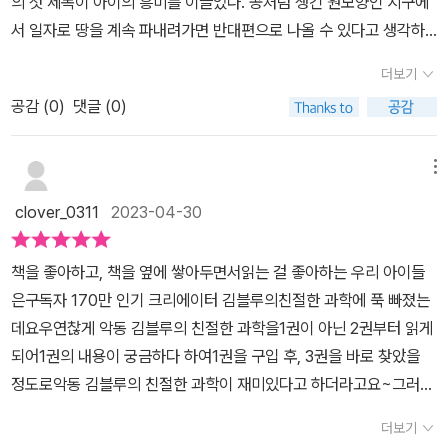
의 첫 제목이 아이의 흥미를 이끌었다. 공처럼 생긴 원모양인 지구에
과 중등 교과 연계표가 있습니다. 이 책을 통해 중등 과학 지식도 자연
서 일자로 땅을 계속 파내려가면 반대편으로 나올 수 있다고 생각하
스럽게 스며들 수 있다는 장점이 있어요. 지금 배우는 부분이 아니어
는 아이들이 있을수도있다. 이러한 어린이들에게 과학적인 근거를 알
도 이렇게 자연스럽게 접하는 것이 참 좋은 것 같습니다. 교과에서 새
더보기
려주면서 사실을 알려주는 것이 좋았다. 지구는 중심으로 들어갈수록
롭게 보면 조금 어려울 수 있지만 책을 통해 어느정도 지식이 있다
공감 (
0
)
댓글 (0)
뜨거워지는데 가장 안쪽에 있는 핵의 온도가 무려 5천-6천도라니 가
면 수업시간에 흡수하기에도 좋을 것 같아요. 오늘 소개한 책 이외에
늠이 안간다며 아이는 신기해했다. 지구의 내부 구조를 단순한 그림
도 다른 시리즈 책들이 있는데 한 권씩 실펴보면서 과학배경지식
과 함께 설명해서 이해하기 쉬웠다고도 했다.온도뿐만 아니라 엄청나
메뉴
을 넓혀나가면 좋을 것 같습니다. 우리 삶에 항상 함께하는 과학을 책
게 강한 중력으로 인해 떨어지는 것은 가능해도 다시 나오는 것은 불
을 통해 더욱 친해 질 수있는 것 같아 추천합니다. 출판사로부터 도서
clover_0311
2023-04-30
가능하다는 설명을 읽고 땅을 뚫고 지구 반대편으로 나오는 것이 어
를 제공받아 직접 읽고 작성한 리뷰입니다. #악동김블루의친절한과
렵겠다는 것을 아이는 이해했다고 한다. 또 겨울철에 우리를 깜짝 놀
학 #지구전류와전압대기와해양 #위즈덤하우스 #기초과학도전만
책을 좋아하고, 책을 옆에 쌓아두면서읽는 걸 좋아하는 우리 아이들
라게하는 정전기에 대해서도 유쾌하게 배워볼 수 있어서 유익했다.
화 #책세상 #맘수다 #책세상맘수다카페
은구독자 170만 인기 크리에이터 김블루의친절한 과학에 푹 빠졌는
전기를 일으키는 전자가 물질의 기본 단위인 원자를 구성하고 있다는
데요우연찮게 악동 김블루의 친절한 과학을1권이 아닌 2권부터 읽게
것과 마이너스 전기를 띠는 전자들이 이동 가능한 특징이 있다는 것
되어1권의 내용이 궁금하다 하여1권을 구입 후, 3권을 바로 찾았을
을 책을 통해 알 수 있었다. 또 습도에 따라 전자의 이동력이 어떻게
정도로악동 김블루의 친절한 과학이 재미있다고 하더라고요~그러다
변하는지 그림을 통해 알 수 있어서 좋았다. 이 밖에도 지구의 물을 뒤
가 아이들이 그렇게 찾고 있었던악동 김블루의 친절한 과학세 번째
섞는 거대한 존재에 대해서도 배워보고 바다에서 잡은 물고기를 키울
더보기
이야기가 출간하게 되었는데요이번 세 번째 이야기로는지구, 전류와