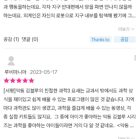
은 때밀이 타월 밀이까지 너무 귀여운 캐릭터 친구들이 등장한다. 1
과 행동을하는데요. 각자 지구 반대편에서 땅을 파면 만나지 않을까
권에서는 평화로운 김블루와 친구들 세계에 외계인 지지가 떨어지면
하는데요. 외계인은 자신의 로봇으로 지구 내부를 탐색해 봤기에 그
서 이야기가 시작되어, 그들 모두 우주선이 폭발하기 직전에 탈출 캡
럴수 없다고해요. 지구 내부 핵 온도 5000-6000도 된다고 설명해
슐에 몸을 실어 낯선 장소에 도착하면서 끝이 났었다. 2권에서는 지
더보기
요. 지구의내부 구조 설명과 더불어 갑자기 지진이 일어나서 지진이
구에서 못 보던 식물들이 가득한 외계 행성에 오게 된 김블루와 친구
공감 (
1
)
댓글 (0)
일어난 이유에 대도 알려줘요. ​계속 만화만 이어서 나오지는 않아요.
들의 모험에서 시작해 그들이 다시 지구로 돌아오고, 불의의 비행기
중간에는 줄글들로 스토리가 이어져 가고 있거든요. 그래서 만화와
사고로 무인도에 불시착하는 스토리로 이어졌다. 3권에서는 김블루
줄 텍스트 번갈아가면서 읽어볼 수 있어서 너무 학습만화 노출에 걱
메뉴
와 친구들이 사방이 거대한 벽으로 막혀 있는 곳에서 깨어나면서 이
정 덜어도 되요.지구과학 쪽은 어느정도 관심있어서 아이가 잘 알긴
야기가 시작되어 오즈의 마법사처럼 집이 통째로 날아다니는 상황에
루비마니아
2023-05-17
하지만 전류와 전압 편은 모르는 거 투성이거든요.​초등과학이 점점
서 지지가 우주선을 타고 우주를 떠돌게 되면서 끝이 났다. 이 책은
어려운 이유는 용어도 개념이 잘 잡히질 않아서 어렵거든요. 김블루
‘지구’, ‘전류와 전압’, ‘대기와 해양’라는 주제를 다루면서, 지구를 뚫
[서평]악동 김블루의 친절한 과학3 요새는 교과서 밖에서도 과학 상
책을 N회독하면 자연스럽게 원리와 용어도 익히는 것 같아요.학습만
고 반대 방향으로 나올 수 없는 이유에 대해 지권의 층상 구조를 알아
식을 재미있고 쉽게 배울 수 있는 프로그램이 많은 것 같습니다. 지역
화가 안좋긴하지만 그래도 아웃풋 만큼은 최고인것 같아요. 덕분에
보고, 지구가 퍼즐 조각처럼 나뉘어 있다는 판 구조론에 대해 배우고,
마다 과학관도 많이 생겼고, 과학을 즐겁게 배울 수 있는 동영상, 각
어렵게 느껴졌던 전기관한 용어들도 아이가 쉽게 잘 설명하더라고요.​
겨울철 우리를 깜짝 놀라게 하는 불꽃의 정체인 정전기에 대해 살펴
종 실험 키트들도 많지요. 그 중에 아이가 좋아하는 악동 김블루 시리
악동김블루 이 책을 집에서도보고 학교 가져가서도 보고 또 보고 할
보고, 바다에서 잡은 물고기를 과연 집에서 키울 수 있을지 해수와 담
즈는 과학을 좋아하는 아이들이라면 거의 다 알 것 같네요. <악동 김
정도였어요. 조금 더 수준이 있는 초등과학연계도서 찾으신다면 추천
수에 대해서 재미있는 이야기를 들려 준다. 어린이들이 일상 속에서
블루의 친절한 과학>3편 지구, 전류와 전압, 대기와 해양편이 새
해요. ​* 본 리뷰는 업체에서 무상으로 제공받아 작성된 후기 입니다