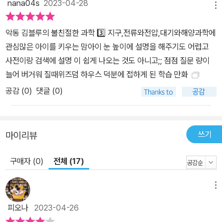
nana04s
2023-04-28
메뉴
악동 김블루의 불친절한 과학 3️⃣ 지구,전류와전압,대기와해양과학에
관심많은 아이를 키우는 맘아이 눈 높이에 설명을 해주기도 어렵고
사전이랑 검색에 설명 이 쉽게 나오는 것도 아니고;; 점점 질문 량이
늘어 버거워 질때위즈덤 하우스 덕분에 접하게 된 학습 만화
공감 (
0
)
댓글 (0)
쓰기
마이리뷰
구매자 (0)
전체 (17)
메뉴
피오나
2023-04-26