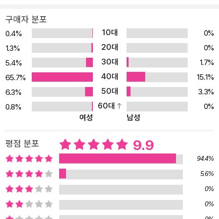
배우고, 초강력 태풍으로 집이 날아가는 와중에도 기압과 바람에 대
해 배운다. 어떤 질문이든 과학적인 해답을 찾으려 고군분투하는 모
구매자 분포
습이 코믹하고도 감동적이다. 더불어 김블루와 개성 만점 친구들이
10대
0%
0.4%
보여 주는 환상의 호흡도 놓칠 수 없는 특별한 재미이다. 장난치고 놀
20대
0%
1.3%
리면서도 서로를 위하는 마음을 숨길 수 없으니 말이다. 마지막 에피
30대
1.7%
5.4%
소드인 이번 3권은 김블루와 친구들이 사방이 거대한 벽으로 막힌 낯
40대
15.1%
65.7%
선 곳에서 깨어나며 시작된다. 주어진 것은 수상한 도구와 사과나무
50대
3.3%
6.3%
한 그루뿐인 상황! 갑자기 땅이 흔들리기 시작하더니, 엎친 데 덮친 격
60대
0%
0.8%
으로 화산까지 폭발한다. 이곳에서 탈출하기 위해서는 지구에 대해
여성
남성
속속들이 알아야 한다. 그동안 우리가 살고 있는 지구에 대해 너무 몰
랐던 김블루와 친구들! 과연 무사히 탈출할 수 있을까? 깔깔 웃으며
9.9
평점 분포
읽고 또 읽다 보면 중요한 과학 이론이 머릿속에 차곡차곡! 초등 교과
94.4%
과정뿐 아니라 중학 교과 과정까지, 알짜배기 기초 과학 이론을 담은
5.6%
유일한 학습 만화! 이 책에서 다룬 18가지 과학 이론은 초등 교과 과
0%
정뿐 아니라 중학 교과 과정까지 아우르고 있다. ‘지구의 구조’, ‘전기
0%
력’, ‘물의 순환’ 등 초등학생들에게는 아직 어려운 중요한 과학 개념