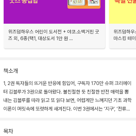
위즈덤하우스 어린이 도서전 + 야코.소맥거핀 굿
위즈덤하우스
즈 외, 6종(택1, 대상도서 1만 원 ...
마스킹 테이프
책소개
1, 2권 독자들의 뜨거운 반응에 힘입어, 구독자 170만 슈퍼 크리에이
터 김블루가 3권으로 돌아왔다. 불친절한 듯 친절한 반전 매력을 뽐
내는 김블루를 따라 읽고 또 읽다 보면, 어렵게만 느껴지던 기초 과학
이론이 머릿속에 또렷하게 새겨진다. 이번 3권에서는 ‘지구’, ‘전류와
전압’, ‘대기와 해양’을 큰 주제로 어린이들이 꼭 알아야 할 기초 과학
개념들을 다루었다.
목차