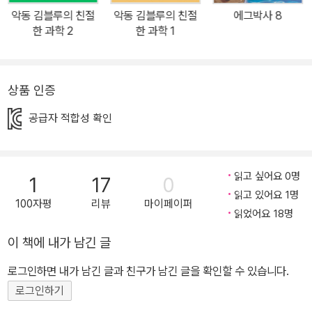
과 사진 자료를 곁들여 앞서 배운 개념을 다시 한번 단단히 다질 수 있
악동 김블루의 친절
악동 김블루의 친절
에그박사 8
도록 했다. 구독자 170만 인기 크리에이터 김블루의 과학 만화, 벌써
한 과학 2
한 과학 1
세 번째 이야기! 악동 김블루와 매력 통통 일곱 친구들의 전 우주적 왁
자지껄 과학 모험 학년이 올라갈수록 과학을 멀리하는 어린이들에게
과학의 진짜 재미를 알려 주는 책이 있으면 좋겠다고 늘 생각해 왔습
상품 인증
니다. 이 책은 김블루와 친구들의 흥미진진한 모험을 통해 까다롭게
공급자 적합성 확인
만 느껴지던 과학 개념을 쉽고 재미있게 이해할 수 있도록 도와줍니
다. 과학을 막 접하기 시작하는 초등학생부터 과학에 흥미를 잃어 가
는 중학생까지 이 책을 추천합니다.. - 남미란(전국과학교사모임) 김
읽고 싶어요 0명
1
17
0
블루와 친구들의 시간과 공간을 넘나드는 짜릿한 과학 모험은 계속된
읽고 있어요 1명
다! 지구가 퍼즐 조각처럼 나뉘어 있다고? 쓰레기를 모아 부자가 되
100자평
리뷰
마이페이퍼
읽었어요 18명
는 방법은? 바다에서 잡은 물고기, 과연 집에서도 키울 수 있을까? 언
뜻 엉뚱해 보이는 질문들이 어린이들의 호기심과 꼭 닮았다. 상식이
이 책에 내가 남긴 글
라고 여기며 그냥 지나치기 쉬운, 막상 명쾌하게 대답해 줄 수는 없는
로그인하면 내가 남긴 글과 친구가 남긴 글을 확인할 수 있습니다.
그런 호기심들. 물론 그 해답은 과학에 있다! 김블루와 친구들은 화산
로그인하기
이 폭발하는 아수라장 속에서 사과를 구워 먹으며 불의 고리에 대해