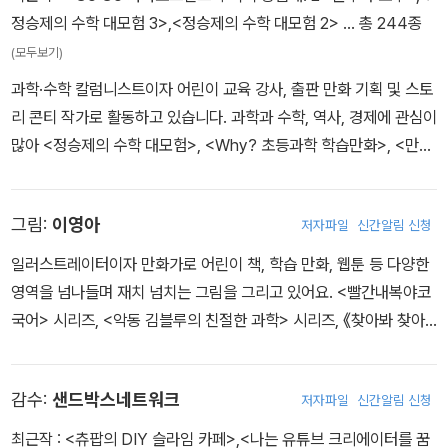
정승제의 수학 대모험 3>
,
<정승제의 수학 대모험 2>
… 총 244종
(모두보기)
과학·수학 칼럼니스트이자 어린이 교육 강사, 출판 만화 기획 및 스토
리 콘티 작가로 활동하고 있습니다. 과학과 수학, 역사, 경제에 관심이
많아 <정승제의 수학 대모험>, <Why? 초등과학 학습만화>, <만화
로 읽는 미래과학 교과서>, <악동 김블루의 친절한 과학>, <LIVE 세
계사>, <한국사고!>, <토깽이네 경제 오락실> 시리즈를 집필하며 쉽
그림:
이영아
저자파일
신간알림 신청
게 읽을 수 있는 과학과 역사, 경제 이야기를 다루는 재미에 푹 빠져
있습니다. 이번에는 수학 학습 만화를 통해 세상을 바라보는 지혜가
일러스트레이터이자 만화가로 어린이 책, 학습 만화, 웹툰 등 다양한
어린이의 마음에서 자라나길 기대합니다.
영역을 넘나들며 재치 넘치는 그림을 그리고 있어요. <빨간내복야코
국어> 시리즈, <악동 김블루의 친절한 과학> 시리즈, 《찾아봐 찾아
봐 12: 시계나라를 탈출한 숫자들》, 《지금도 어린, 어린 왕자》에 그림
을 그렸고 웹툰 <오차 씨의 천천히 걷는 하루>를 지었어요.
감수:
샌드박스네트워크
저자파일
신간알림 신청
최근작 :
<츄팝의 DIY 슬라임 카페>
,
<나는 유튜브 크리에이터를 꿈