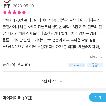
들어온다”“어른도 아이와 함께 읽고 이야기할 수 있다”무엇보다, “재
듀콩
2023-05-19
미있어서 읽고 또 읽는다!” 김블루를 따라 읽고 또 읽다 보면, 어렵게
만 느껴지던 기초 과학 이론이머릿속에 또렷하게 새겨진다는데...이
구독자 170만 슈퍼 크리에이터 '악동 김블루' 원작의 위즈더하우스
게 바로 자꾸만 손이 가는 반복 학습의 마법 같은, 아니 과학적인 효
출판사에서 나온 <악동 김블루의 친절한 과학> 3권 지구, 전류와 전
과!초등부터 중학교과과정까지 난이도 있는 기초과학 이론도 쉽게 풀
압, 대기와 해양편이 드디어 출간되었다^0^! 재치가 넘치는 입담은
어 담은 학습만화예요.핵심내용을 재미있는 캐릭터들과 함께 그림으
물론~ 뛰어난 콘텐츠 기획력으로 팬층이 매우 두터운 악동 김블
로 설명하고 다시한번 복습할 수 있는친절한 김블루의 과학수업이예
루! 긍정적으로 생각해! 도전해! 과감하게!를 외치며 게을러지지 마,
요.땅을 계속 파면 지구 반대편으로 나올 수 있을지... 상상속의 이야
자만하지 마, 욕심 부리지 마와 같은 자신의 가치관을 팬들과 공유하
기를과학적인 지식과 함께 지권의 층상구조를 통해 보여주고 설명하
더보기
며 점점 더 성장하고 있는 그를 토대로 조영선 글, 이영아 그림으로 만
고 있어요.아이들이 궁금해할 일상적인 과학 호기심을 재미있게 풀어
공감 (
0
)
댓글 (0)
나게된 샌드박스네트워크의 감수를 통한기초과학 도전 만화 되시겠
설명하고기초과학이론을 한번더 이해시켜주니 과학에 대한 진짜 재
다!! 두둥~( º ㅡº)ㅡº)♡불친절해 보이지만 마음 따뜻한 악동인 파란
미를 알아갈 수 있어요.겨울철 우리를 깜짝 놀라게 하는 꽃꽃의 정체
머리의 김블루를 중심으로~ 시큰둥한 빗자루 루이 / 순진하 청소 솔
5편 더보기
를 정전기 현상으로 밝히기도 하고머리털에 풍선을 비비면 전자들이
솔이 / 명상가 두루마리 휴지 휴이 / 잘난 척 대마왕 뚫어뻥 뻥이 / 수
이동하면서 풍선이 전기를 띠게 되는 당기는 힘과 미는 힘을 설명해
다쟁이 수세미 세미 / 겁 많은 때밀이 타월 밀이 / 마지막으로 지구를
줘요.아이들이 풍부한 그림과 함께 사진 자료를 보며 앞서 배운 과학
쓰기
마이페이퍼 (0편)
정복하러 온 외계인 지지까지 생김새 그대로 이름과 캐릭터가 반영된
개념을 한번더 머리속에 저장할 수 있도록 도와주는 재미있는 과학그