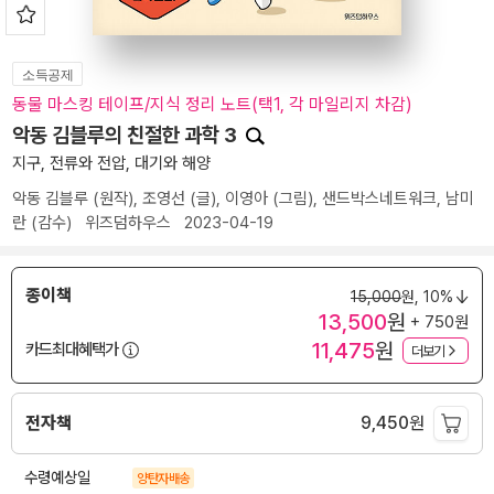
소득공제
동물 마스킹 테이프/지식 정리 노트(택1, 각 마일리지 차감)
악동 김블루의 친절한 과학 3
지구, 전류와 전압, 대기와 해양
악동 김블루
(원작),
조영선
(글),
이영아
(그림),
샌드박스네트워크
,
남미
란
(감수)
위즈덤하우스
2023-04-19
종이책
15,000
원,
10%
13,500
원
+ 750원
11,475
원
카드최대혜택가
더보기
전자책
9,450
원
수령예상일
양탄자배송