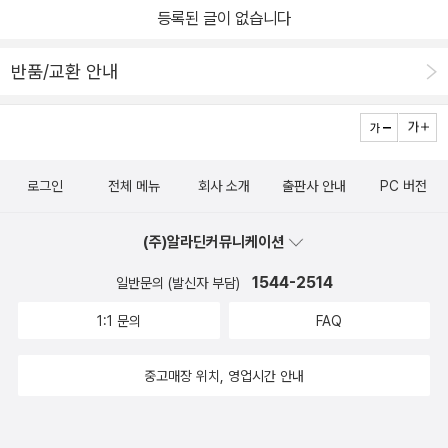
즐거운 등장인물들^-^! 이야기는 과학수준이 높은 먼지행성에서 온
림책이예요.​바다에서 잡은 물고기 과연 키울 수 있을까?김블루와 친
등록된 글이 없습니다
외계인이지구인들을 얕잡아 보지만 생각만큼 만만치 않은 지구정복
구들은 호기심 가득한 과학 실험을 지나치지 않고 화산에서 직접 사
의 이야기 속에 김블루와 친구들에게 점점 스며들어가는 모습을 보여
과를 구워먹으며 불의 고리를 배우고 초강력태풍으로 집이 날아가는
반품/교환 안내
준다 ♬초등학생들의 기초과학의 기본을 잡아줄 수 있는 학습만화인
와중에도 기압과 바람에 대해 배워보며 호기심에서 비롯한 과학적인
이 시리즈는~ 1권에서 힘과 운동, 빛과 파동, 우주에 대해 배울 수 있
부분의 해답을 찾으려는 모습이 재미있기도 하고 감동적인 모습을 보
고, 2권에서 생물의 기능, 물질의 변화, 에너지에 대해 배운다. 그리고
여주기도 한답니다.대부분의 과학 학습만화는 초등 교과과정의 과학
3권에서는지구, 전류와 전압, 대기와 해양에 대해 알려 준다. 지구의
지식들을 다루고 있다면악동 김블루와 함께 하는 기초과학은 초등부
로그인
전체 메뉴
회사 소개
출판사 안내
PC 버전
구조부터 시작해서 전기력과 물의 순환 등 무려 18가지 기초과학의
터 난이도 높은 중학 교과과정의 과학까지 만나볼 수 있어요.중학교
이론을 수록하고 있다. 학년이 올라갈 수록 과학이 점점 어려워지고
에 올라가서 만나게 될 어려운 과학 이론들을 미리 만나보며 기초를
(주)알라딘커뮤니케이션
복잡해 지는데 아이들에게 과학의 진짜 재미를 알려주는 책이 바로
다질 수 있어요.이책에서는 18가지 과학이론을 다루고 있어요.지구
이 것이다. 김블루와 친구들의 모험을 통해 깔깔깔 웃으면서 어렵게
1544-2514
일반문의 (발신자 부담)
의 구조, 전기력, 물의순환 등 어렵지만 중요한 과학개념을 재미있게
느껴지던 과학 개념을쉽게 이해할 수 있도록 도와주기에 저학년은 물
배워볼 수 있어요.​[출판사로부터 도서 협찬을 받았고 본인의 주관적
1:1 문의
FAQ
론 중학생까지도 함께 누릴 수 있는 책이다^-^​전부가 만화로 되어 있
인 견해에 의하여 작성함]
지 않고 반은 만화 반은 글로 쓰여져 있다. 또한 총 3개로 나뉘어진 장
중고매장 위치, 영업시간 안내
이 끝이 날때 '왕친절한 과학수업'이라는 이름으로 과학원리를 더욱
깊이 배울 수 있다. 지구 속은 어떻게 이루어져 있을까? 우리가 움직