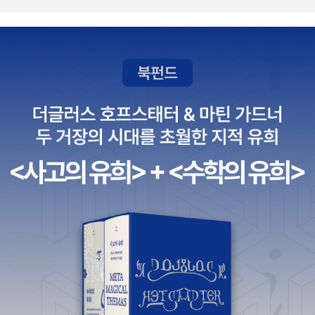
이는 판위에 살고 있다고? 전기는 어디에나 있다? 전기회로 보는 방
법, 어렵지 않아요! 지구의 물은 쉬지 않고 움직인다고? 대기를 알면
날씨가 보인다. 이렇게 기초 과학 이론에 대해 한번더 제대로 집어주
니 똑소리나는 아이들로 자랄 수 있는 참 좋은 책이다 s(^0^)vV go
od job!!!!엉뚱하면서 재밌는 이야기가 한가득 들어있는데~ 재미있
는 캐릭터들을 통해 펼쳐지는 모험은 어른인 내가 읽어도 재미있
다. 아이들은 이러한 즐거운 내용을 통해 학습을 할 수 있다는 사실이
참 좋은 시대에 태어났구나 부러웠다.책의 맨 뒷부분에는 교과연계표
가 친절하게 나와 있는데~ 3학년 1학기 자석의 이용, 지구의 모습부
터 4학년 1학기 지층과 화석, 4학년 2학기 화산과 지진, 물의 여행, 5
학년 2학기 날씨와 우리 생활, 6학년 2학기 전기의 이용과 관련되어
있음을 알 수 있다. 뿐만아니라 중등과학 1학년 지권의 변화부터~2학
년 전기와 자기, 수권과 해수의 순환, 3학년 기권과 날씨까지 다 연계
가 되어있다. <악동 김블루의 친절한 과학> 초등부터 중등까지 다 도
움이 되니 소장각이라는 생각이 들었다. 1권과 2권을 못만나봤는데
딸래미들이 앞에 이야기도 너무 보고 싶다고 사달라고 한다^-^!아이