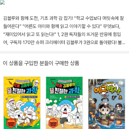
김블루와 함께 도전, 기초 과학 감 잡기! “학교 수업보다 머릿속에 잘
들어온다” “어른도 아이와 함께 읽고 이야기할 수 있다” 무엇보다,
“재미있어서 읽고 또 읽는다!” 1, 2권 독자들의 뜨거운 반응에 힘입
어, 구독자 170만 슈퍼 크리에이터 김블루가 3권으로 돌아왔다! 불친
절한 듯 친절한 반전 매력을 뽐내는 김블루를 따라 읽고 또 읽다 보면,
어렵게만 느껴지던 기초 과학 이론이 머릿속에 또렷하게 새겨진다.
이 상품을 구입한 분들이 구매한 상품
이게 바로 자꾸만 손이 가는 반복 학습의 마법 같은, 아니 과학적인 효
과! 이번 3권에서는 ‘지구’, ‘전류와 전압’, ‘대기와 해양’을 큰 주제로
어린이들이 꼭 알아야 할 기초 과학 개념들을 다루었다. 왜 땅을 계속
파도 지구 반대편으로 나올 수 없는지 ‘지권의 층상 구조’를 통해 보여
주고, 겨울철 우리를 깜짝 놀라게 하는 불꽃의 정체를 ‘정전기’ 현상으
로 밝힌다. 이렇듯 어린이들이 궁금해할 법한 일상적인 호기심을 기
초 과학 이론과 엮어 흥미롭게 다가가며 과학의 진짜 재미를 알려 준
다. 더불어 각 장 끝의 ‘왕친절한 과학 수업’ 코너에서는 풍부한 그림