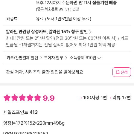
오후 12시까지 주문하면 밤 11시
잠들기전 배송
(중구 서소문로 89-31 )
변경
배송료
유료 (도서 1만5천원 이상 무료)
알라딘 만권당 삼성카드, 알라딘 15% 청구 할인
최대 1만원 또는 2만원 할인(전월 30만원 또는 60만원 이용 시) / 카드
발급월 +1개월까지는 전월 실적이 없어도 최대 1만원 혜택 제공
카드/간편결제 할인
무이자 할부
소득공제 610원
관심 저자, 시리즈의 출간 알림을 받아보세요
신청
9.9
100자평 1편
리뷰 17편
세일즈포인트
413
양장본
172쪽
152*220mm
498g
ISBN 9791168126152