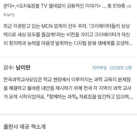
꾼다>
,
<도티&잠뜰 TV 쓸데없이 감동적인 이야기>
… 총 519종
(모
두보기)
최근 각광받고 있는 MCN 업계의 선두 주자. ‘크리에이터들의 상상
력으로 세상 모두를 즐겁게!’라는 비전을 가지고 크리에이터가 자신
의 창의력과 능력을 마음껏 발휘하는 디지털 문화 생태계를 조성하고
자 한다. 대표 크리에이터로는 슈뻘맨, 말이야와 친구들, 도티, 백앤
아, 빨간내복야코 등이 있다.
감수:
남미란
저자파일
신간알림 신청
전국과학교사모임은 학교 현장에서 이루어지는 과학 교육의 문제점
을 해결하고 올바른 대안을 제시하기 위해 전국 각 지역의 과학 교사
가 모여 시작되었어요. 『함께하는 과학』 자료집을 발간하고 있으며,
다양한 과학 도서를 집필하고 감수해요. 아이들과 함께하고 소통하는
과학을 위해 힘쓰고 있답니다.
출판사 제공 책소개