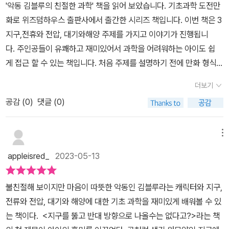
틀면 나오지만, 이게 언제까지나 나오는 게 아니다는 점!그렇다고 해
'악동 김블루의 친절한 과학' 책을 읽어 보았습니다. 기초과학 도전만
출발해보자!추천!1. 초등과학부터 중등과학까지 교과연계가 아주 잘
서 물이 사라지지는 않고 순환을 한다는 점!여러 가지 물에 대해서도
화로 위즈덤하우스 출판사에서 출간한 시리즈 책입니다. 이번 책은 3
되어있다. 책 뒷부분에 교과 연계표가 나와있어서 한 눈에 보기쉽다.
알 수 있는 기회가 되었어요.​ 아이가 3학년이 되면서 과학도 배우기
지구,전휴와 전압, 대기와해양 주제를 가지고 이야기가 진행됩니
2. 초등부터 중등까지 아이들이 쉽게 읽고 이해할 수 있도록 재미있
시작하는데요.아직 제가 과학 책을 보진 않았지만, 전압에 대해선 배
다. 주인공들이 유쾌하고 재미있어서 과학을 어려워하는 아이도 쉽
게 구성되어있다.3. 학습만화의 장점과 줄글의 장점이 더해져 누구나
운 거 같긴 하더라고요.김블루와 함께 다시 한 번 더 배워보면 좋을 것
게 접근 할 수 있는 책입니다. 처음 주제를 설명하기 전에 만화 형식으
과학에 관심을 가질 수 있게 한다.4. 만화로 아이들의 관심을 끌고 원
같네요.(본 포스팅은 업체로부터 무상 제공받아 직접 읽어보고 작성
로 이야기를 시작합니다. 주인공들의 이야기를 따라가다보면 어느
리를 쉽게 풀어내어 과학을 싫어하는 아이도 좋아하게 만드는 매력적
더보기
한 후기입니다.)
새 과학 이야기에 빠져들게 됩니다. 지구의 중력을 쉽게 이야기하면
인 책이다.5. [왕친절한 과학 수업]코너에서는 핵심 내용을 다시한번
공감 (
0
)
댓글 (0)
서 줄글도 섞어가며 전문용어도 나오는 지식책입니다. 하지만 지식
짚어주어 과학적 개념을 반복학습 할 수 있다.#악동김블루의친절한
만 전달하는 책보다 이해와 접근이 쉬워서 아이들이 읽어 나가기 수
과학 #김블루 #170만유튜버 #과학만화 #학습만화 #학습만화추천
월한 것 같습니다. 그림체외 색감도 좋아서 초등학생들도 읽어가면
메뉴
#초등과학 #중등과학 #과학책 #과학도서 #과학추천도서 #위즈덤
서 배경지식을 쌓을 수 있습니다. 과학 같은 지식은 용어가 중요하기
하우스 #교사추천도서 #지구 #대기 #과학필독서 #재미있는과학 #
appleisred_
2023-05-13
에 아직 배우지 않은 지식도 조금씩 노출하며 자연스럽게 배우면 도
신간도서 #책읽는교사 #책좋아하는교사
움이 많이 되는 것 같습니다. 1,2학년은 아직 과학 교과릉 배우지 않
불친절해 보이지만 마음이 따뜻한 악동인 김블루라는 캐릭터와 지구,
지만 이런 책을 통해 조금씩 용어를 노출한다면 나중에 수월 할 것 같
전류와 전압, 대기와 해양에 대한 기초 과학을 재미있게 배워볼 수 있
더라구요. 물론 현재 과학 교과릉 배우는 학년의 경우에는 이 책도 보
는 책이다. <지구를 뚫고 반대 방향으로 나올수는 없다고?>라는 책
면서 지식을 넓혀가며 다져가면 좋을 것 같습니다. 책 뒷 편에는 초등