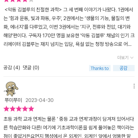
<악동 김블루의 친절한 과학> 그 세 번째 이야기가 나왔다. 1권에서
는 '힘과 운동, 빛과 파동, 우주', 2권에서는 ‘생물의 기능, 물질의 변
화, 에너지'를 다루었고, 이번 3권에서는 '지구, 전류와 전압, 대기와
해양'편이다. 구독자 170만 명을 보유한 '악동 김블루' 채널의 인기 크
리에이터 김블루는 재치 넘치는 입담, 욕설 없는 청정 방송으로 어린
이들에게도 인기가 많다. 덕분에 아이들이 읽고 또 읽는 과학 학습 만
더보기
화 시리즈로 쉽고 재미있게 기초 과학의 세계로 이끌어 준다. 이 시리
공감 (
4
)
댓글 (0)
즈는 김블루와 친구들이 벌이는 모험과 소동이 만화 형식으로 그려
져, 자칫 어렵고, 딱딱하게 느껴질 수 있는 기초 과학 이론도 흥미롭게
읽을 수 있도록 해준다. 이 시리즈의 재미는 이야기를 이끌어 나가는
메뉴
캐릭터에 있다. 불친절해 보이지만 따뜻한 악동인 김블루는 파란 머
쭈미쭈미
2023-04-30
리가 트레이드마크이다. 과학 수준이 높은 먼지 행성에서 온 외계인
지지는 지구를 정복하러 왔지만, 김블루와 친구들에게 점점 마음이
초등 과학 교과 연계는 물론 ' 중등 교과 연계'과정이 담겨져 있어서다
간다. 시큰둥한 빗자루 루이, 순진한 청소 솔 솔이, 명상가 두루마리
른 학습만화와 다른! 여기에 기초과학이론을 쉽게 풀어놓은 책이라는
휴지 휴이, 잘난 척 대마왕 뚫어뻥 뻥이, 수다쟁이 수세미 세미, 겁 많
점이 좋았거든요먼지 행성에서 온 외계인, 외계인 앞에서 엉뚱한 말