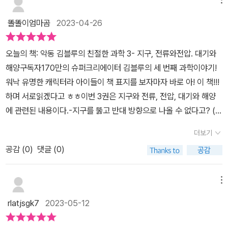
용이 더 재미나고 이해하기 쉬울 것 같아요.주인공 김이 블루는 불친
에 대한 내용이 인상깊었어요. 학교에서 배우기도 한 것 같은데 너
절해 보이지만 친절하고 착한 악동으로 생각 외로 과학적 지식이 좋
무 친절한 설명으로 아이가 바로 이해를 하더라구요. 그외에도 다양
똘똘이엄마곰
2023-04-26
은 인물이랍니다.반대로 바로 지지는 지구를 정복하러 온 외계인라고
한 주제들을 가지고 즐겁게 배울 수 있으니 초등 저학년 아이들이라
합니다.과학 수준이 높은 행성에서 와서 지구인들의 과학 수준을 낮
면 꼭 추천해주고 싶습니다. 본 후기는 업체로부터 책을 무상으로 제
오늘의 책: 악동 김블루의 친절한 과학 3- 지구, 전류와전압. 대기와
게 보지만, 김블루가 예상치 못한 존재로 남겨지는데요!과연~같이 지
공받아 읽어본 후 진솔하게 작성하였습니다. #위즈덤하우스 #악동김
해양구독자170만의 슈퍼크리에이터 김블루의 세 번째 과학이야기!
내면서 지지는 마음이 변할 수 있는 지도 보는 것도 읽는 재미중 한 가
블루의친절한과학 #김블루 #과학학습만화 #악동김블루의친절한과
워낙 유명한 캐릭터라 아이들이 책 표지를 보자마자 바로 아! 이 책!!!
지겠어요.부제목처럼 지구, 전류와 전압, 그리고 대기와 해양으로지
학3 #책세상맘수다카페 #책세상 #맘수다
하며 서로읽겠다고 ㅎㅎ이번 3권은 지구와 전류, 전압, 대기와 해양
구의 구조와 생김새 등에 대해서 배우면서 지진도 알려주고전류와 전
에 관련된 내용이다.-지구를 뚫고 반대 방향으로 나올 수 없다고? (지
압에선 정전기와 전기력 등, 그리고 마지막으로 대기와 해양에선 해
권의 층상 구조)-컴퓨터가 돌로 만들어졌다고?(광물)-쓰레기를 모아
수와 담수, 습도, 물의 순환 등에 대해서 배운답니다.​저도 언제인지는
더보기
부자가 되었다?(도체와 부도체)-워터 파크에서 신나는 슬라이드(전
기억이 정확하게 나진 않지만, 이 내용을 읽다 보니 과학시간이 떠오
공감 (
0
)
댓글 (0)
류,전압, 저항)-내가 눈 오줌이 다시 비가 되어 내린다고?(물의순환)
르는데요.세계지도를 보면 나라가 떨어져 있기도 하지만,옛날 옛적엔
-보이지 않는 바람의 정체(기압과 바람)다양한 주제를 코믹하게 접근
사실 붙어있었지만, 지진 등으로 점점 멀어져서 지금의 모습이라고도
하고 있는 김블루의 친절한 과학!중학교때 어려워했던 많은 개념들이
메뉴
하는데요.바로 판끼리 부딪히고 하다 보면 화산이 폭발하게 되고 그
이렇게 쉽게 이해가 되다니!!어른인 내가봐도 재밌고 쉽게 구성되어
로 인해 점점 떨어진다고 합니다.또한 마지막 편에서 물 아끼기에 대
rlatjsgk7
2023-05-12
있으니.. 아이들은 뭐~~ 당연히 꿀잼일듯!!불친절해 보이지만 따뜻한
한 내용이 나오는데, 지속적으로 지구 지키기의 대표적인 예죠.물은
악동인 김블루지구를 정복하러온 외계인 지지와의 과학여행속으로