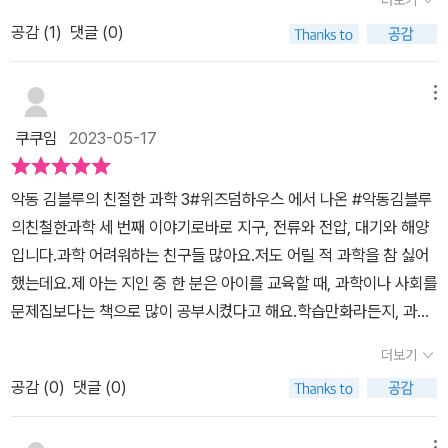
더보기
호기심을 느낄 만한 내용들을 기초 과학 이론과 엮어 풀어내고 있기
로 나왔어요. 구독자가 170만인 슈퍼 크리에이터 김블루와 함께 즐
*
때문에 지루하지 않게 과학에 재미를 붙여 갈 수 있을 것이다. 김블
공감 (
1
)
댓글 (0)
겁게 과학의 원리를 알아보는 책으로 전편 2권도 아주 유명하죠. 3편
루와 친구들, 그리고 외계인 지지가 만들어 내는 에피소드를 통해 18
은 지구, 전류와 전압, 대기와 해양 총 3개의 주제를 다루고 있습니
가지 기초 과학 이론을 배우고, 각 장 끝에 수록된 ‘왕친절한 과학 수
다. 김블루를 포함한 몇몇 등장인물들이 만화속에서 재미있게 다양
메뉴
업’ 코너에서 그림 자료를 곁들여 앞서 배운 개념을 다시 한번 다지면
한 현상들을 이야기 나누고 경험함으로써 원리를 발견하고 독자에
쿠쿠임
2023-05-17
된다. 기존에 나왔던 대부분의 과학 학습 만화는 초등 교과 과정의 과
게 알려주는 형식을 취하고 있습니다. 그렇다고 무조건 만화만 실려
학 지식들을 주로 다루었다. 그에 비해 이 시리즈는 초등 학습 만화로
있는 것이 아니고 원리를 일반화한 현상으로 정리해서 마무리를 해놓
악동 김블루의 친절한 과학 3#위즈덤하우스 에서 나온 #악동김블루
는 유일하게 난이도 높은 중학 교과 과정의 과학까지 아우르고 있다.
았어요. 이렇게 생각해볼 수도 있겠구나 하는 주제를 다루기도 하고
의친철한과학 세 번째 이야기로바로 지구, 전류와 전압, 대기와 해양
단단한 암석을 부수는 씨앗이 있다? 전기로 자석을 만들 수 있다고?
요. 그 일이 일어날 수 있는 이유나 일어날 수 없는 과학적 원리를 설
입니다.과학 어려워하는 친구들 많아요.저도 어릴 적 과학을 참 싫어
지구의 물을 뒤섞는 거대한 존재의 정체는? 날씨를 마음대로 조작할
명해주는데 재미있게 옆에서 이야기 들려주는 느낌같았어요. 아이
했는데요.제 아는 지인 중 한 분은 아이를 교육할 때, 과학이나 사회를
수 있다고? 호기심 많은 어린이들을 위한 김블루의 과학 학습 만화를
도 글밥이 긴 책을 잘 못읽는 편인데 이 책은 만화로 재미있기도 하지
문제집보다는 책으로 많이 공부시켰다고 해요.학습만화라든지, 과학
통해 학교 수업보다 더 재미있는 기초 과학 이야기를 만나 보자! *출
만 유익해서 빠져들어 읽더라구요. 그리고 더 궁금한 점은 찾아보기
을 공부가 아닌 책으로 그냥 읽혔다고 하는데위즈덤하우스에서 나온
판사로부터 도서를 제공받아 주관적으로 작성한 리뷰입니다.
도 하구요.예전에는 학습만화라도 읽는게 보기 별로였는데 순기능
더보기
거처럼 재미나게 학습만화로 과학을 배워보는 것도 좋은 거 같아요.3
도 분명 있는것 같아요. 아이가 읽는 학습만화를 먼저 제가 다 읽어보
공감 (
0
)
댓글 (0)
번째 이야기다 보니 인물에 대해서 잘 모르지만, 시작 전 인물에 대해
는 편인데 남는게 없는 웃기기만 한 책이 아니라서 정말 이런 책 만드
서 소개를 해주는 코너가 있어서 한번 읽어보고 본문을 읽는다면 내
는게 더 어렵겠다 싶어요. 아이와 읽은 내용 중에 해수면 높이 변화
메뉴