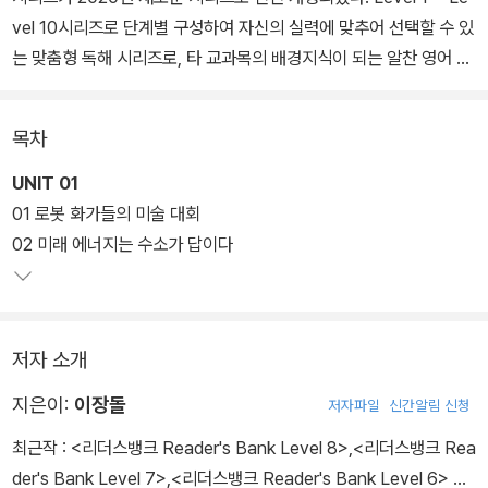
vel 10시리즈로 단계별 구성하여 자신의 실력에 맞추어 선택할 수 있
는 맞춤형 독해 시리즈로, 타 교과목의 배경지식이 되는 알찬 영어 지
문 36개를 수록하였으며, 학교 내신을 대비할 수 있는 서술형 문제
유형뿐만 아니라 수능 독해 문제 유형도 풀어보며 실력을 키울 수 있
목차
다. 혼자서도 학습할 수 있도록 친절한 문제 해설과 지문 끊어 읽기 코
너, 구문 풀이 등을 수록하였으며, QR코드로 원어민이 읽어주는 지
UNIT 01
문 MP3를 바로 청취할 수 있다.
01 로봇 화가들의 미술 대회
02 미래 에너지는 수소가 답이다
저자 소개
지은이:
이장돌
저자파일
신간알림 신청
최근작 :
<리더스뱅크 Reader's Bank Level 8>
,
<리더스뱅크 Rea
der's Bank Level 7>
,
<리더스뱅크 Reader's Bank Level 6>
…