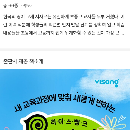
총 66종
(모두보기)
한국의 영어 교재 저자로는 유일하게 초중고 교사를 두루 거쳤다. 이
런 이력 덕분에 학생들의 학년별 인지 발달 단계를 정확히 알고 학습
내용들을 초등에서 고등까지 쉽게 위계화할 수 있는 것이 가장 큰 강
점이다. 현직 교사로 있을 때는 학습의 기초가 부족한 학생들로 편성
된 학급을 지도한 경험이 많아서, 원고를 집필할 때도, 항상 그런 학생
들을 떠올리며 그들의 눈높이에서 글을 쓰는 습관이 몸에 배어 있다.
출판사 제공 책소개
영미 문화와 영어 표현의 뉘앙스를 재미있게 익히고, 시대에 맞는 지
식과 정보를 배울 수 있도록 다양한 분야의 주제를 두루 독해 지문으
로 집필하여, 영어 독해가 어렵다는 기존의 고정 관념을 완전히 뒤바
꾸었다. 대한민국의 청소년들에게 영어 학습에 대한 흥미와 자신감을
일깨워 주기 위해 수십 년간 한결같은 열정으로 한 길을 걸어오고 있
는 저자에게 존경과 박수를 보낸다. 전 숭문 고등학교 교사 전 숭문 중
학교 교사 전 백령 중학교 교사 전 안곡 초등학교 교사 현 비상교육 영
어독해연구소 소장