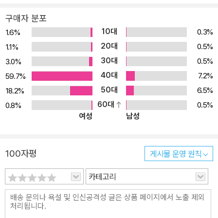
춤형 독해 시리즈로, 타 교과목의 배경지식이 되는 알찬 영어 지문 3
구매자 분포
6개를 수록하였으며, 학교 내신을 대비할 수 있는 서술형 문제 유형
10대
0.3%
1.6%
뿐만 아니라 수능 독해 문제 유형도 풀어보며 실력을 키울 수 있다. 혼
20대
0.5%
1.1%
자서도 학습할 수 있도록 친절한 문제 해설과 지문 끊어 읽기 코너, 구
30대
0.5%
3.0%
문 풀이 등을 수록하였으며, QR코드로 원어민이 읽어주는 지문 MP
40대
3를 바로 청취할 수 있다. Reader’s Bank는 초 · 중 · 고등학생 들을
7.2%
59.7%
위한 10단계 영어 독해 시리즈로, 대한민국 영어 학습의 새로운 장을
50대
6.5%
18.2%
열었으며 최고의 자리를 굳건히 지키고 있는 영어 독해서의 대표 주
60대
0.5%
0.8%
여성
남성
자입니다. Reader's Bank의 최대 강점은 학생들의 관심사를 고려한
지문이라고 할 수 있습니다. 설문을 통해 엄선한 소재로 만든 흥미롭
고 유익한 지문으로 독해의 자신감을 키워줄 것으로 확신합니다.
100자평
게시물 운영 원칙
카테고리