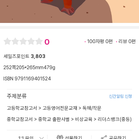
0
100자평 0편
리뷰 0편
세일즈포인트
3,803
252쪽
205*265mm
479g
ISBN 9791169401524
주제분류
신간알림 신청
고등학교참고서
>
고등영어전문교재
>
독해/작문
중학교참고서
>
중학교 출판사별
>
비상교육
>
리더스뱅크(중등)
선물하기
공유하기