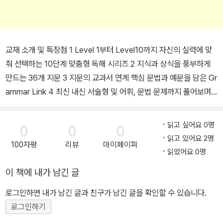
교재 소개 및 특장점 1 Level 1부터 Level10까지 자신의 실력에 맞
춰 선택하는 10단계 맞춤형 독해 시리즈 2 지식과 상식을 풍부하게
만드는 36개 지문 3 지문의 교과서 연계 핵심 문법과 예문을 담은 Gr
ammar Link 4 최신 내신 서술형 및 어휘, 문법 문제까지 풀어보며
실력을 키울 수 있는 다양한 유형의 문제 5 지문 내용과 함께 알아두
면 좋은 배경지식을 담은 Did you know? 코너 6 흥미로운 단어 퍼
읽고 싶어요 0명
0
0
0
즐 Word Hunter와 단원을 마무리하며 쉬어가는 한 컷 만화 Laugh
읽고 있어요 2명
100자평
리뷰
마이페이퍼
& Think 7 지문의 주요 어휘와 핵심 문장을 해석해보는 Workbook
읽었어요 0명
8 한글 발음기호로 쉽고 정확하게 단어를 외울 수 있는 미니 단어장
이 책에 내가 남긴 글
9 원어민이 읽어주는 지문을 쉽게 청취할 수 있는 QR코드 제공 198
5년 초판 출간 이후 누적 판매 1400만부를 기록한 리더스뱅크 시리
로그인하면 내가 남긴 글과 친구가 남긴 글을 확인할 수 있습니다.
즈가 2020년 새로운 시리즈로 전면 개정되었다. Level 1 ~ Level 1
로그인하기
0시리즈로 단계별 구성하여 자신의 실력에 맞추어 선택할 수 있는 맞