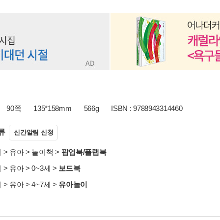
90쪽
135*158mm
566g
ISBN : 9788943314460
류
신간알림 신청
서
>
유아
>
놀이책
>
팝업북/플랩북
서
>
유아
>
0~3세
>
보드북
서
>
유아
>
4~7세
>
유아놀이