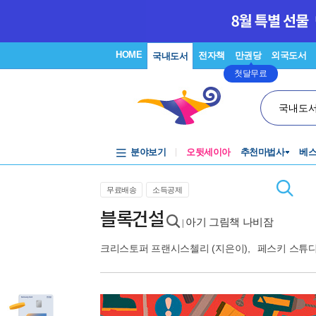
HOME
전자책
만권당
외국도서
국내도서
첫달무료
국내도
분야보기
오뒷세이아
추천마법사
베
무료배송
소득공제
블록건설
아기 그림책 나비잠
|
크리스토퍼 프랜시스첼리
(지은이),
페스키 스튜