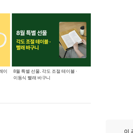
트레이
8월 특별 선물. 각도 조절 테이블 ·
가장 빠르게 받아보는 
이동식 빨래 바구니
알림 총집합