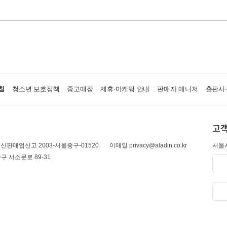
침
청소년 보호정책
중고매장
제휴·마케팅 안내
판매자 매니저
출판사
고객
신판매업신고 2003-서울중구-01520
이메일 privacy@aladin.co.kr
서울시
구 서소문로 89-31