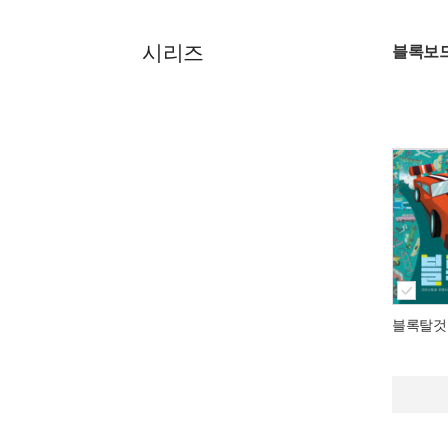
시리즈
블록보
블록탈것