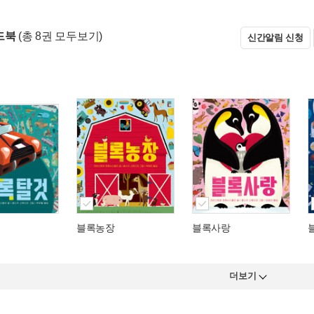
드북
(총 8권 모두보기)
신간알림 신청
블록농장
블록사랑
더보기