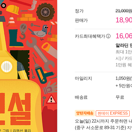
정가
21,000
18,9
판매가
16,0
카드최대혜택가
알라딘 
최대 1만
시) / 
1만원 
마일리지
1,050원(
+ 5만원
배송료
무료
양탄자배송
썬데이 EXPRESS
오늘(일) 22시까지 주문하면 내
(중구 서소문로 89-31 기준)
지