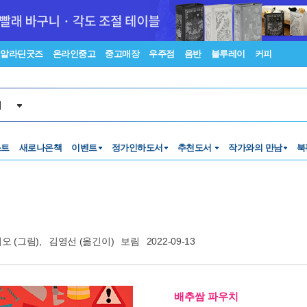
알라딘굿즈
온라인중고
중고매장
우주점
음반
블루레이
커피
서
스트
새로나온책
이벤트
정가인하도서
추천도서
작가와의 만남
북
디오
(그림),
김영선
(옮긴이)
보림
2022-09-13
배추쌈 파우치