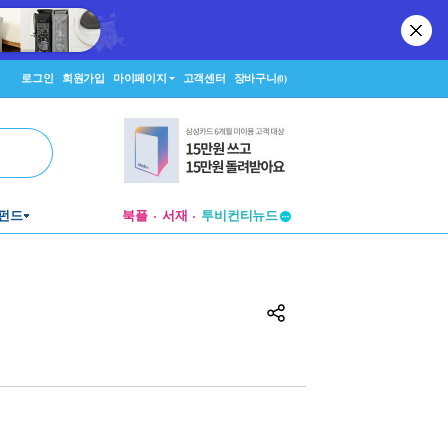
로그인
회원가입
마이페이지
고객센터
장바구니
(0)
펀드
북플
서재
투비컨티뉴드
창작플랫폼
투비컨티뉴드