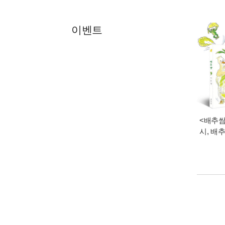
이벤트
<배추쌈
시, 배