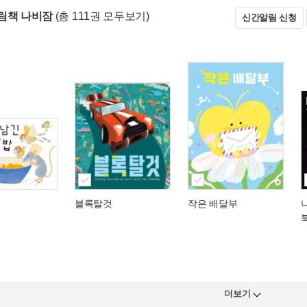
림책 나비잠
(총 111권 모두보기)
신간알림 신청
블록탈것
작은 배달부
더보기