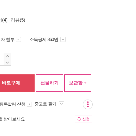
(4)
리뷰(5)
자 할부
소득공제 860원
바로구매
선물하기
보관함 +
중고로 팔기
 등록알림 신청
림을 받아보세요
신청