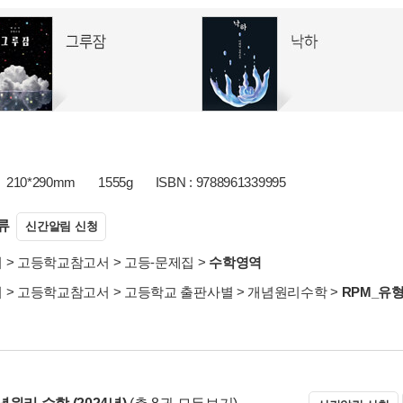
210*290mm
1555g
ISBN : 9788961339995
류
신간알림 신청
서
>
고등학교참고서
>
고등-문제집
>
수학영역
서
>
고등학교참고서
>
고등학교 출판사별
>
개념원리수학
>
RPM_유형