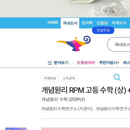
HOME
전자책
만권당
외국도서
국내도서
첫달무료
국내도
분야보기
오뒷세이아
추천마법사
베
무료배송
소득공제
개념원리 RPM 고등 수학 (상) +
개념원리 수학 (2024년)
개념원리수학연구소
(지은이)
개념원리수학연구