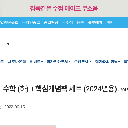
알라딘굿즈
온라인중고
중고매장
우주점
음반
블루레이
커피
서
스트
새로나온책
이벤트
정가인하도서
추천도서
작가와의 만남
북
 수학 (하) + 핵심개념팩 세트 (2024년용)
- 2
소
2022-06-15