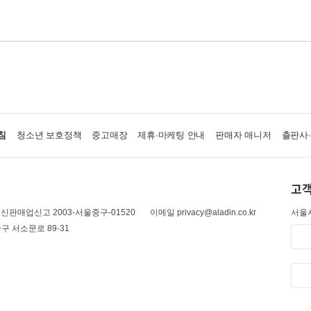
침
청소년 보호정책
중고매장
제휴·마케팅 안내
판매자 매니저
출판사
고객
신판매업신고 2003-서울중구-01520
이메일 privacy@aladin.co.kr
서울시
구 서소문로 89-31