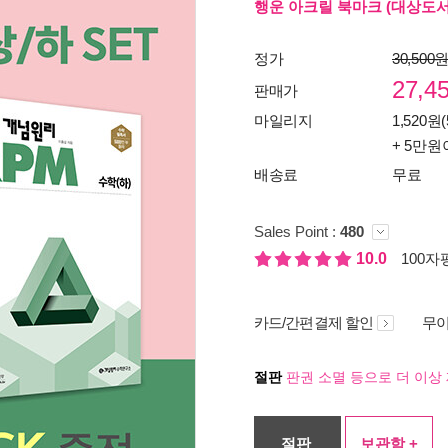
행운 아크릴 북마크 (대상도서
정가
30,500
27,4
판매가
마일리지
1,520원(
+ 5만원
배송료
무료
Sales Point :
480
10.0
100자평
카드/간편결제 할인
무이
절판
판권 소멸 등으로 더 이상 
절판
보관함 +