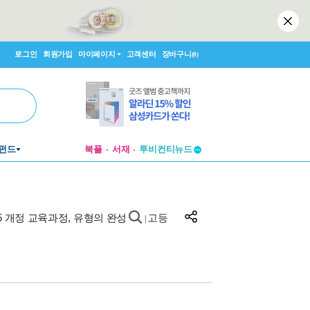
로그인
회원가입
마이페이지
고객센터
장바구니
(0)
투비컨티뉴드
펀드
북플
서재
창작플랫폼
투비컨티뉴드
015 개정 교육과정, 유형의 완성
고등
|