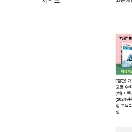
시리즈
고등 개념
[절판] 
고등 수학 
(하) +
(2024년
정 교육과
성