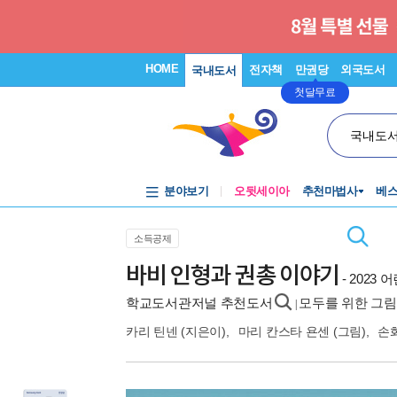
HOME
전자책
만권당
외국도서
국내도서
첫달무료
국내도
분야보기
오뒷세이아
추천마법사
베
소득공제
바비 인형과 권총 이야기
- 202
학교도서관저널 추천도서
모두를 위한 그림
|
카리 틴넨
(지은이),
마리 칸스타 욘센
(그림),
손