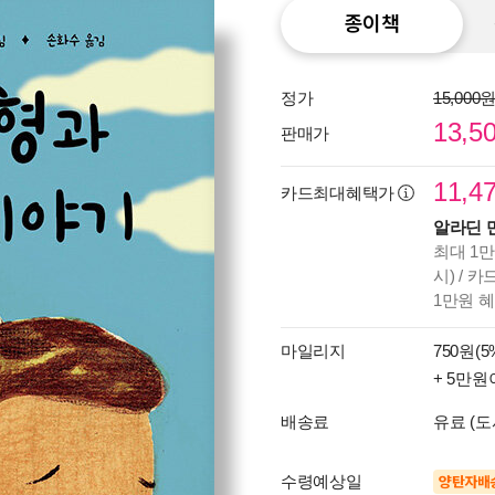
종이책
정가
15,000
13,5
판매가
11,4
카드최대혜택가
알라딘 
최대 1만
시) / 
1만원 
마일리지
750원(5
+ 5만원
배송료
유료 (도
수령예상일
양탄자배