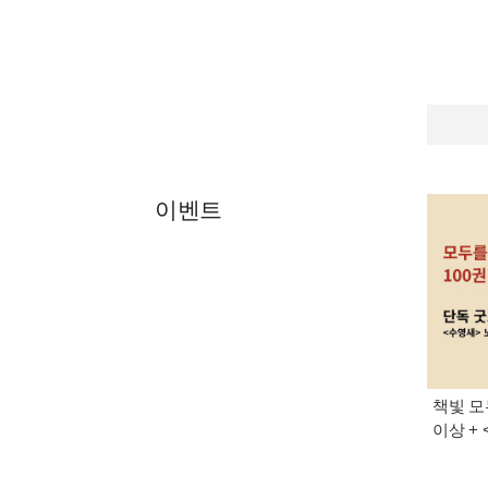
이벤트
책빛 모
이상 +