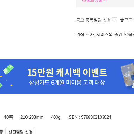
선물포장불가
중고로
중고 등록알림 신청
관심 저자, 시리즈의 출간 알
40쪽
210*298mm
400g
ISBN : 9788962193824
류
신간알림 신청