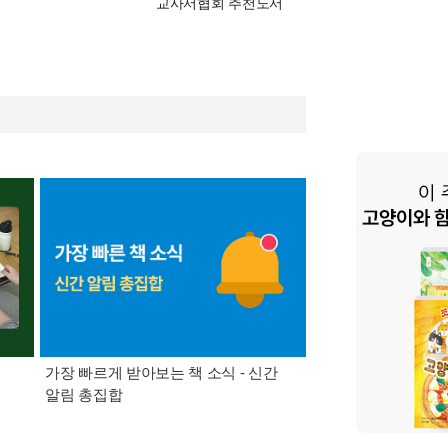
교사서협회 추천도서
가장 빠르게 받아보는 책 소식 - 신간
경기컬처패스 1만원 
알림 총집합