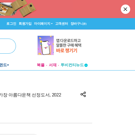
로그인
회원가입
마이페이지
고객센터
장바구니
(0)
펀드
북플
서재
투비컨티뉴드
창작플랫폼
투비컨티뉴드
 가장 아름다운책 선정도서, 2022