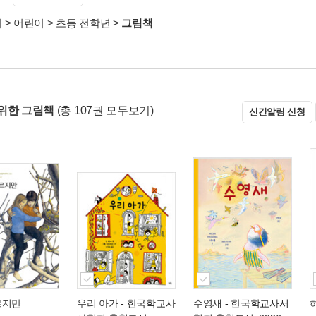
서
>
어린이
>
초등 전학년
>
그림책
위한 그림책
(총 107권 모두보기)
신간알림 신청
르지만
우리 아가
- 한국학교사
수영새
- 한국학교사서