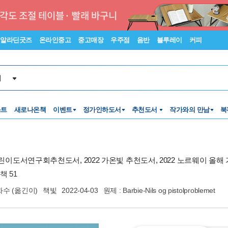
알라딘굿즈
온라인중고
중고매장
우주점
음반
블루레이
커피
서
스트
새로나온책
이벤트
정가인하도서
추천도서
작가와의 만남
북
3 어린이도서연구회추천도서, 2022 가온빛 추천도서, 2022 노르웨이 올해
책 51
화수
(옮긴이)
책빛
2022-04-03
원제 : Barbie-Nils og pistolproblemet