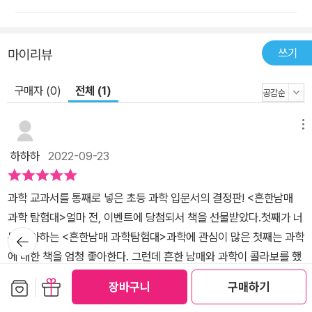
쓰기
마이리뷰
구매자 (0)
전체 (1)
메뉴
하하하
2022-09-23
과학 교과서를 통째로 넣은 초등 과학 입문서의 결정판! <흔한남매
과학 탐험대>얼마 전, 이벤트에 당첨되서 책을 선물받았다.첫째가 너
뒤로가
무 좋아하는 <흔한남매 과학탐험대>과학에 관심이 많은 첫째는 과학
기
에 대한 책을 엄청 좋아한다. 그런데 흔한 남매와 과학이 콜라보를 했
다면?이건 더더욱 안 좋아할 수가 없쥐! <흔한남매 과학 탐험대>는
보관함담기
선물하기
장바구니
구매하기
과학에 흥미를 붙이고 싶은 모든 아이들에게 추천하고 싶다. 초등 과
더보기