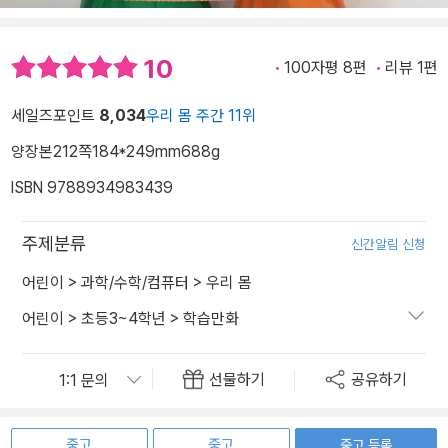
10
100자평 8편
리뷰 1편
세일즈포인트
8,034
우리 몸 주간 11위
양장본
212쪽
184*249mm
688g
ISBN 9788934983439
주제분류
신간알림 신청
어린이
>
과학/수학/컴퓨터
>
우리 몸
어린이
>
초등3~4학년
>
학습만화
선물하기
공유하기
중고
중고
중고 등록