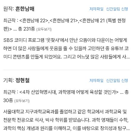
원작:
흔한남매
저자파일
신간알림 신청
최근작 :
<흔한남매 22>
,
<흔한남매 21>
,
<흔한남매 21 (특별 한정
판)>
… 총 231종
(모두보기)
SBS 코미디 프로그램 '웃찾사'에서 만난 으뜸이와 다운이는 어떻게
하면 더 많은 사람들에게 웃음을 줄 수 있을까 고민하던 중 유튜브 코
미디 콘텐츠를 만들게 되었어요. 그리고 어느덧 많은 사람들에게 사
랑받는 인기 크리에이터가 되었지요. 흔한남매는 지금도 여러분에게
웃음을 주기 위해 계속 노력하고 있답니다.
기획:
정현철
저자파일
신간알림 신청
최근작 :
<4차 산업혁명시대, 과학영재 어떻게 육성할 것인가>
… 총
30종
(모두보기)
서울대학교 지구과학교육과를 졸업하고 같은 학교에서 과학교육 및
천문학 전공으로 석사, 박사 학위를 받았습니다. 과학 영재들이 수학,
과학의 핵심 개념과 원리를 이해하고, 이를 바탕으로 창의성과 탐구