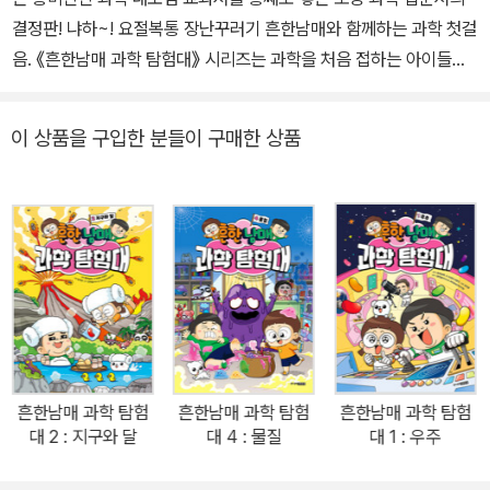
결정판! 냐하~! 요절복통 장난꾸러기 흔한남매와 함께하는 과학 첫걸
음. 《흔한남매 과학 탐험대》 시리즈는 과학을 처음 접하는 아이들이
과학의 주요 내용을 미리 맛볼 수 있는 초등 과학 입문서이다. 흔한남
매가 최고의 과학 전문가들과 함께 우주, 지구와 달, 우리 몸, 정글 등
이 상품을 구입한 분들이 구매한 상품
을 여행하며 쉽고 재미있게 과학 지식을 배운다. 초등학교 과학 교과
서의 내용을 모두 담았고, 생활 과학 정보, 과학 관련 최근 이슈, 우리
나라 관련 정보들을 더했다. 흔한남매와 함께라면 학교에서 처음 배
우는 과학이 두렵지 않다! 흥미진진했던 지구와 달 탐험에 이어 이번
엔 우리 몸속을 들어가 본다. 새로운 젤리의 기운이 느껴지는 곳은 뜻
밖에도 인기 절정의 반려견 훈련사 몸속. 스칼렛 박사와 남매는 젤리
를 찾아 훈련사 몸속으로 탐험을 떠난다. 새로 등장한 간식단 멤버 바
닐라는 기존 멤버와는 다르게 철저한 계획하에 남매의 탐험 계획을
알아내고 남매를 교묘하게 방해한다. 하지만 훈련사 몸속 어디에도
흔한남매 과학 탐험
흔한남매 과학 탐험
흔한남매 과학 탐험
젤리는 보이지 않는데…. 출판사 리뷰 1. 최고의 과학 입문서를 만들기
대 2 : 지구와 달
대 4 : 물질
대 1 : 우주
위해 최고의 전문가들이 뭉쳤어요! 어린이 과학책에서 전문성과 재미
를 동시에 갖추는 것은 쉬운 일이 아닙니다. 이 책은 어려운 목표를 달