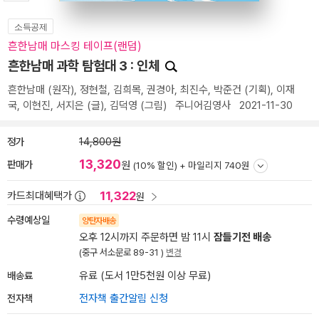
소득공제
흔한남매 마스킹 테이프(랜덤)
흔한남매 과학 탐험대 3 : 인체
흔한남매
(원작),
정현철
,
김희목
,
권경아
,
최진수
,
박준건
(기획),
이재
국
,
이현진
,
서지은
(글),
김덕영
(그림)
주니어김영사
2021-11-30
정가
14,800원
13,320
판매가
원
(10% 할인) +
마일리지 740원
11,322
카드최대혜택가
원
수령예상일
양탄자배송
오후 12시까지 주문하면 밤 11시
잠들기전 배송
(중구 서소문로 89-31 )
변경
배송료
유료 (도서 1만5천원 이상 무료)
전자책
전자책 출간알림 신청