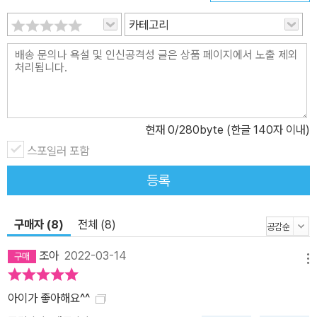
을까요? 5. 재밌고 알찬 액티비티에 부록 스티커까지! 한 단원이 마
카테고리
무리되면 앞에서 배운 내용을 바탕으로 구성된 재미있는 액티비티를
풀어 볼 수 있어요. 영양소 찾아 사다리 타기, 몸속 기관 스티커 붙이
기, 으뜸이 뇌 미로 찾기, 스트로베리와 바닐라의 결혼식 장면에서 숨
은 그림 찾기 등 흥미진진한 놀이가 가득합니다. 부록으로 흔한남매
와 강아지 엄지, 그리고 간식단 스티커까지 드리니 놓치지 마세요!
현재
0
/280byte (한글 140자 이내)
스포일러 포함
등록
구매자 (8)
전체 (8)
조아
2022-03-14
메뉴
아이가 좋아해요^^