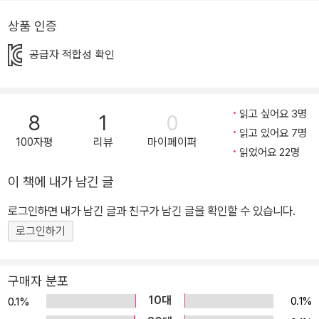
성하기 위해 각 분야 최고의 전문가들이 모였어요. 기획과 감수는 카
상품 인증
이스트 과학영재교육연구원에서 오랫동안 아이들을 가르쳐 온 연구
공급자 적합성 확인
진이 맡았습니다. 물리, 화학, 생명과학, 지구과학 전공자로 구성된 연
구진은 책의 주제 선정과 목차 구성부터 내용 검토, 감수까지 도서 제
작 전 과정에 참여하며 책의 완성도를 높였습니다. 학습정보를 흥미
읽고 싶어요 3명
8
1
0
있게 전달하기 위해 웹툰 작가가 재미있는 이야기를 만들었고, 과학
읽고 있어요 7명
을 전공한 전문 작가가 학습 내용을 체크하며 이야기를 보완하였습니
100자평
리뷰
마이페이퍼
읽었어요 22명
다. 정보 코너는 과학 분야에서 학위를 받은 전공자가 집필하였습니
다. 캐릭터는 더 이상 설명이 필요 없는 이 시대 최고의 크리에이터 흔
이 책에 내가 남긴 글
한남매가 출현하고, 베테랑 그림 작가가 흔한남매의 매력을 한층 높
로그인하면 내가 남긴 글과 친구가 남긴 글을 확인할 수 있습니다.
여 주었습니다. 이렇게 미래의 주역인 아이들을 위한 고품격 과학 입
로그인하기
문서를 개발하겠다는 공통의 목표하에 최고의 제작진들이 모여 전문
성과 재미를 아우르는 과학 학습만화를 개발하게 되었습니다. 2. 재
미있는 스토리를 읽으면 과학 지식이 저절로 쌓여요! 스토리 따로, 학
구매자 분포
습 내용 따로인 과학 학습만화는 이제 그만! 그동안 과학 학습만화는
10대
0.1%
0.1%
스토리와 학습 내용이 물과 기름처럼 섞여 아이들이 만화 스토리만