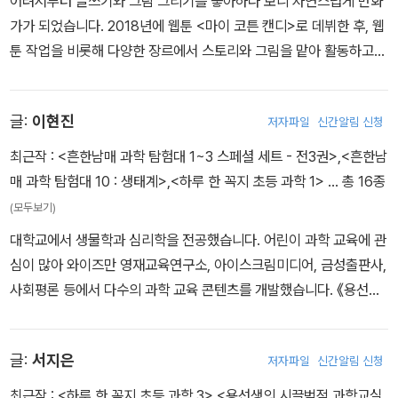
어려서부터 글쓰기와 그림 그리기를 좋아하다 보니 자연스럽게 만화
가가 되었습니다. 2018년에 웹툰 <마이 코튼 캔디>로 데뷔한 후, 웹
툰 작업을 비롯해 다양한 장르에서 스토리와 그림을 맡아 활동하고
있습니다. 많은 사람들에게 울림을 주는 만화를 그리고 싶습니다.
글:
이현진
저자파일
신간알림 신청
최근작 :
<흔한남매 과학 탐험대 1~3 스페셜 세트 - 전3권>
,
<흔한남
매 과학 탐험대 10 : 생태계>
,
<하루 한 꼭지 초등 과학 1>
… 총 16종
(모두보기)
대학교에서 생물학과 심리학을 전공했습니다. 어린이 과학 교육에 관
심이 많아 와이즈만 영재교육연구소, 아이스크림미디어, 금성출판사,
사회평론 등에서 다수의 과학 교육 콘텐츠를 개발했습니다. 《용선생
의 시끌벅적 과학교실》 시리즈의 생태계, 생물의 적응, 소화와 배설,
호흡과 순환 편 등을 집필했습니다.
글:
서지은
저자파일
신간알림 신청
최근작 :
<하루 한 꼭지 초등 과학 3>
,
<용선생의 시끌벅적 과학교실