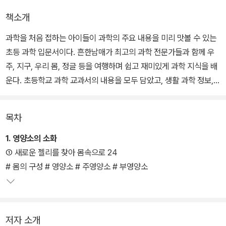
책소개
과학을 처음 접하는 아이들이 과학의 주요 내용을 미리 맛볼 수 있는
초등 과학 입문서이다. 흔한남매가 최고의 과학 전문가들과 함께 우
주, 지구, 우리 몸, 정글 등을 여행하며 쉽고 재미있게 과학 지식을 배
운다. 초등학교 과학 교과서의 내용을 모두 담았고, 생활 과학 정보,
과학 관련 최근 이슈, 우리나라 관련 정보들을 더했다.
목차
흥미진진했던 지구와 달 탐험에 이어 이번엔 우리 몸속을 들어가 본
다. 새로운 젤리의 기운이 느껴지는 곳은 뜻밖에도 인기 절정의 반려
1. 영양소의 소화
견 훈련사 몸속. 스칼렛 박사와 남매는 젤리를 찾아 훈련사 몸속으로
① 새로운 젤리를 찾아 몸속으로 24
탐험을 떠난다. 새로 등장한 간식단 멤버 바닐라는 기존 멤버와는 다
# 몸의 구성 # 영양소 # 주영양소 # 부영양소
르게 철저한 계획하에 남매의 탐험 계획을 알아내고 남매를 교묘하게
방해한다. 하지만 훈련사 몸속 어디에도 젤리는 보이지 않는데….
저자 소개