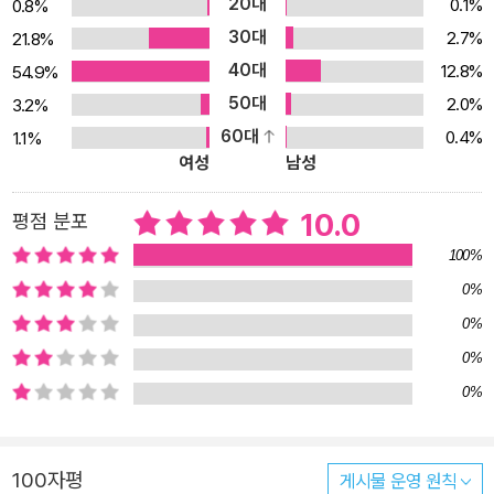
20대
0.1%
0.8%
읽고 넘어가는 경우가 많았습니다. 《흔한남매 과학 탐험대》는 학습
30대
2.7%
21.8%
정보를 스토리에 절묘하게 녹여 내어, 만화만 봐도 학습 내용이 저절
40대
12.8%
54.9%
로 기억날 수 있도록 구성하였습니다. 이제 즐겁게 만화를 읽으며 나
50대
2.0%
3.2%
도 모르게 과학 지식을 차곡차곡 쌓아 가세요! 3. 교과서는 기본, 최신
60대
0.4%
1.1%
연구에 국내 관련 정보까지! 과학 학습의 기본은 교과서. 초등학교 과
여성
남성
학 교과서에 있는 내용을 철저히 분석하여 주제별로 권을 나누고, 각
권에 교과서 내용을 모두 담았습니다. 아이들에게 과학 지식을 체계
10.0
평점 분포
적으로 전달하기 위해 교육 과정에 맞춰 목차를 구성하고 스토리를
100%
만드는 방식으로 제작하였습니다. 여기에 교과서에는 없지만 아이들
0%
이 흥미를 가질 만한 주제나 최신 연구, 우리나라 관련 정보들을 더해
0%
내용을 더욱 풍성하게 꾸렸습니다. 4. 아이들의 과학 궁금증을 속 시
0%
원히 풀어 줘요! 아이들이 던지는 엉뚱한 질문들은 그 자체로 훌륭한
0%
과학 주제가 됩니다. 편집팀은 기획 단계에서 설문 조사를 실시해 초
등학생에게 3,000개가 넘는 질문들을 받았습니다. 그중 아이들이 가
장 많이 궁금해하거나 참신한 질문들을 골라 이에 대답하는 형식으로
100자평
게시물 운영 원칙
본문을 꾸몄습니다. 친구들이 가장 궁금해하는 과학 질문은 무엇이었