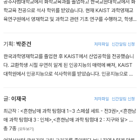
공주사범대학교에서 화학교육과를 졸업하고 한국교원대학교에서 화
학교육 전공으로 석사 학위를 받았습니다. 현재 KAIST 과학영재교
육연구원에서 영재학교 및 과학고 관련 기초 연구를 수행하고, 학생
교육과 교사 연수를 담당하고 있습니다. 주로 영재 교육, 과학·융합 교
육 분야를 연구하고 있습니다.
기획:
박준건
저자파일
신간알림 신청
한국과학영재학교를 졸업한 후 KAIST에서 산업공학을 전공했습니
다. 교환학생 시절 우연히 알게 된 인공지능의 매력에 빠져, KAIST
대학원에서 인공지능으로 석사학위를 받았습니다. 인공지능으로 더
많은 사람들을 돕기 위해 TmaxAI에서 인공지능을 연구하고, 서비스
를 개발하고 있습니다.
글:
이재국
저자파일
신간알림 신청
최근작 :
<흔한남매 과학 탐험대 1~3 스페셜 세트 - 전3권>
,
<흔한남
매 과학 탐험대 3 : 인체>
,
<흔한남매 과학 탐험대 2 : 지구와 달>
…
총 7종
(모두보기)