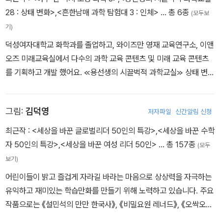
28 : 상태 변화>
,
<흔한남매 과학 탐험대 3 : 인체>
… 총 6종
(모두보
기)
덕성여자대학교 화학과를 졸업하고, 와이즈만 영재 교육연구소, 이앤
오즈 미래교육실에서 다수의 과학 교육 콘텐츠 및 미래 교육 콘텐츠
를 기획하고 개발 했어요. ≪용선생의 시끌벅적 과학교실≫ 상태 변화
편을 집필했어요.
그림:
김덕영
저자파일
신간알림 신청
최근작 :
<세상을 바꾼 글로벌리더 50인의 특강>
,
<세상을 바꾼 수학
자 50인의 특강>
,
<세상을 바꾼 여성 리더 50인>
… 총 157종
(모두
보기)
어린이들이 밝고 즐겁게 자라길 바라는 마음으로 상상력을 자극하는
유익하고 재미있는 학습만화를 만들기 위해 노력하고 있습니다. 주요
작품으로는 《설민석의 만만 한국사》, 《비밀요원 레너드》, 《오싹오싹
공포 체험 스쿨버스》 등이 있습니다.