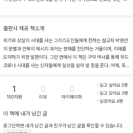
나님의 주권’만을 끈질기게 붙들어 온 결과이다. 젊은 시절, 율법 준수
와 명분 강조가 전부였던 당시 설교 단상에서 그는 믿음과 성화와 은
혜를 성경이 말하는 자리까지 파헤치기 시작했다. 초기 설교부터 지
출판사 제공 책소개
금까지 성경을 따라 하나님의 주권을 거침없이 추적하여 하나님의 열
위기와 상실의 시대를 사는 그리스도인들에게 전하는 설교자 박영선
심과 일하심의 신비를 풀어내며, 이를 아는 신자의 명예와 자랑을 역
의 분별과 안목의 메시지 과거는 현재를 진단하는 거울이며, 미래를
설하고 있다. 대표 저서로는 《하나님의 열심》, 《믿음의 본질》, 《구원
도약하기 위한 발판이다. 그런 면에서 이 책은 구약 역사를 통해 위드
그 이후》, 《박영선의 기도》, 《박영선의 욥기 설교》, 《박영선의 다시
코로나 시대를 사는 신자들에게 일상을 살아 낼 힘을 준다. 어제, 포로
보는 로마서》, 《기독교란 무엇인가》, 《박영선 365 메시지》 등이 있
기의 메시지 출애굽과 바빌론 포로 사건은 이스라엘 역사를 이해하기
다.
위한 중요 뼈대다. 출애굽이 해방과 자유를 전하는 구원 이야기라면,
읽고 싶어요 2명
1
0
0
바빌론 포로는 고통과 비극을 전하는 심판 이야기다. 이스라엘 왕조
읽고 있어요 3명
100자평
리뷰
마이페이퍼
말기, 여러 세대에 거쳐 범한 죄 때문에 이스라엘은 하나님의 심판을
읽었어요 4명
받아야 했다. 선지자 예레미야는 이 심판 이야기의 전달자로, 나라가
이 책에 내가 남긴 글
망하고 성전이 파괴될 것을 예언하는 소리였다. 하지만 비극적 최후
를 앞둔 공동체에 마르지 않는 눈물로 목을 적시며 전한 그의 메시지
로그인하면 내가 남긴 글과 친구가 남긴 글을 확인할 수 있습니다.
는 먹히지 않았다. 수많은 상실과 고통의 말들은 선지자 자신에게 오