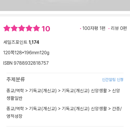
10
100자평 1편
리뷰 0편
세일즈포인트
1,174
120쪽
128*196mm
120g
ISBN 9788932818757
주제분류
신간알림 신청
종교/역학
>
기독교(개신교)
>
기독교(개신교) 신앙생활
>
신앙
생활일반
종교/역학
>
기독교(개신교)
>
기독교(개신교) 신앙생활
>
간증/
영적성장