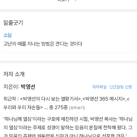
않으셨습니다. 그러므로 하나님의 영광스러운 창조 목적을 아는 신자
는 그분의 뜻을 이루기 위해 더욱더 매진해야 합니다.
_“4장 절정과 긴장”에서
밑줄긋기
소담
고난의 때를 지나는 방법은 견디는 것이다
저자 소개
지은이:
박영선
저자파일
신간알림 신청
최근작 :
<박영선의 다시 보는 열왕기서>
,
<박영선 365 메시지>
,
<
우리와 우리 자손들>
… 총 275종
(모두보기)
‘하나님께 열심’이라는 구호에 매진하던 시절, 박영선 목사는 ‘하나님
의 열심’이라는 주제로 성경이 말하는 믿음의 본질에 천착해 왔다. 그
가 믿음의 주체와 원동력을 신자가 아닌 하나님으로 선포한 것은 ‘하