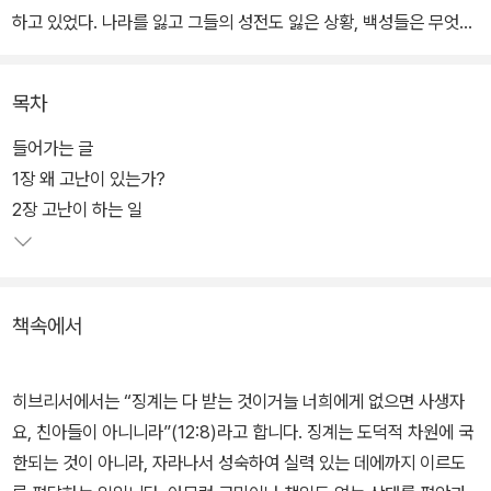
하고 있었다. 나라를 잃고 그들의 성전도 잃은 상황, 백성들은 무엇을
위해 포로가 되어 살아가는가? 하나님의 심판으로 정의는 이루어졌
으나 이어지는 고된 삶은 무엇을 위함인가? 우리도 포로기 이스라엘
목차
백성처럼 동일한 질문을 던진다. 자유롭던 일상의 많은 것들이 사라
진 이 고난의 시기에 우리는 무엇을 배울 수 있을까?
들어가는 글
1장 왜 고난이 있는가?
저자는 고난이 단순히 잘못을 응징하기 위함이 아니라 우리를 흔들어
2장 고난이 하는 일
서 다음으로 나아갈 길이 있음을 알려 준다고 말한다. 지금은 특별한
은총을 구하거나 정답을 찾을 때가 아니다. 구태의연한 자리를 넘어
위기를 품고 일상 가운데 들려오는 하나님의 세밀한 음성에 귀 기울
책속에서
이고 절망의 반전을 기다릴 때다.
히브리서에서는 “징계는 다 받는 것이거늘 너희에게 없으면 사생자
요, 친아들이 아니니라”(12:8)라고 합니다. 징계는 도덕적 차원에 국
한되는 것이 아니라, 자라나서 성숙하여 실력 있는 데에까지 이르도