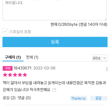
소리는 어디에서도 들리지 않고, 선지자의 통곡의 메시지를 들으려는
귀도 없다. 답도 없으며, 빠른 회복도 없다. 이러한 때에 우리는 어떻
게 살아야 하는가? 내일, 반전의 메시지 바빌론 포로라는 역사를 통
현재
0
/280byte (한글 140자 이내)
해 알 수 있듯이, 하나님은 그 어떤 비극이나 절망까지도 사용하셔서
스포일러 포함
유익한 결과를 만들어 내신다. 바빌론 포로가 궁극적으로 하나님의
뜻을 위해서, 그분의 백성들의 참된 승리를 위해 진행된 역사인 것처
등록
럼 우리가 겪는 팬데믹과 위드 코로나 상황도 담담히 기다리며 차분
히 지켜봐야 할 때다. 절망과 시험을 이기기 위해 쉬운 해결책을 찾는
구매자 (1)
전체 (1)
유혹에 빠지지 말아야 한다. 현재의 고난은 위기와 상실의 시대를 사
는 그리스도인들에게 전하는 분별과 안목의 메시지다. 하나님의 궁극
18433071
2022-03-06
메뉴
적 목표는 심판이 아니라 사랑과 승리이기 때문이다. “징계는 다 받는
것이거늘 너희에게 없으면 사생자요, 친아들이 아니니라”(히 12:8).
책이 얇아서 부담을 내려놓고 읽게되는데 내용만큼은 묵직한 감동과
특징 - 박영선 목사의 독특한 통찰과 혜안이 담긴 영적 성장서 - 위드
은혜가 있습니다! 적극추천해요
코로나 시대 상황에 맞닿은 통합 신학적 안목을 갖도록 도움을 줄 책
공감 (
2
)
댓글 (0)
- 위기의 일상을 하나님의 자녀로 명예롭게 살게 하는 안내서 - 오늘
의 그리스도인들이 경험할 하나님의 사랑과 영광의 메시지 ■ 대상