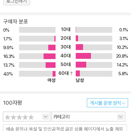
로그인하기
히려 비수가 되었다. 백성들이 원하는 희망의 말을 전했으면 좋으련
만 선지자는 고난을 피할 방법도, 희망적 대안도 제시하지 않았다. 결
구매자 분포
국 그는 타국에서 동족의 손에 죽음을 맞이한다. 그리고 이스라엘 백
10대
0.1%
0%
성은 예레미야의 메시지대로 70년간 타국에서 포로 생활을 한다. 이
20대
3.1%
1.7%
무슨 일인가? 오늘, 고난과 절망의 메시지 2020년 전 세계는 고통과
30대
10.2%
9.9%
비극에 휩싸였다. 세계 대전 이후, 평화와 안정의 시대를 누려 온 이
40대
세대가 한 번도 겪어 보지 못한 절망이 닥쳤다. 오늘날의 팬데믹이 왜
20.8%
16.3%
바빌론 포로 때와 데칼코마니처럼 느껴지는 것일까? 바빌론의 기세
50대
14.2%
13.7%
가 천하를 호령하던 시절, 이스라엘 백성도 자신들은 안전할 것이라
60대
5.8%
4.0%
여성
남성
는 희망의 메시지만 듣기를 원했다. 그처럼 코로나19 발생 초기에도
많은 사람들은 ‘금방 지나갈 것이다’라는 희망적 메시지에 귀 기울였
다. 그러나 시간이 흐를수록 통제 불가능한 확산과 급증하는 사망자,
100자평
게시물 운영 원칙
국가 의료 시스템 붕괴 등 사태가 악화되자 전 세계가 두려움과 걱정,
불안 속에 갈팡질팡하기 시작했다. 이 난관을 극복하고 예전으로 돌
카테고리
아가기 위한 수많은 방법론이 제시되고 비난과 비판의 목소리는 어느
때보다 드높지만, 구약 포로기 시대에 들리던 눈물의 선지자와 같은