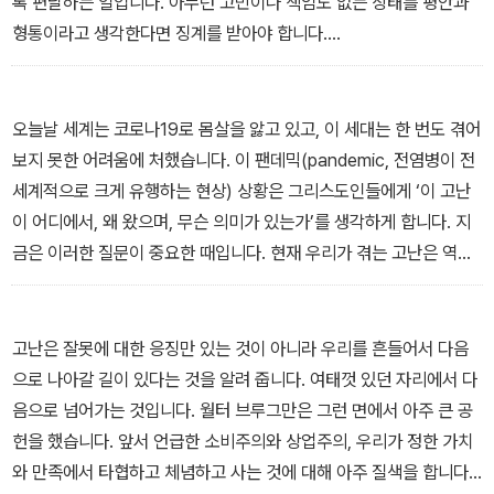
록 편달하는 일입니다. 아무런 고민이나 책임도 없는 상태를 평안과
형통이라고 생각한다면 징계를 받아야 합니다.
_“들어가는 글”에서
오늘날 세계는 코로나19로 몸살을 앓고 있고, 이 세대는 한 번도 겪어
보지 못한 어려움에 처했습니다. 이 팬데믹(pandemic, 전염병이 전
세계적으로 크게 유행하는 현상) 상황은 그리스도인들에게 ‘이 고난
이 어디에서, 왜 왔으며, 무슨 의미가 있는가’를 생각하게 합니다. 지
금은 이러한 질문이 중요한 때입니다. 현재 우리가 겪는 고난은 역사
와 현실을 이해하고 하나님의 일하심을 이해하는 데 빠질 수 없는 요
소이기 때문입니다.
_“1장 왜 고난이 있는가?”에서
고난은 잘못에 대한 응징만 있는 것이 아니라 우리를 흔들어서 다음
으로 나아갈 길이 있다는 것을 알려 줍니다. 여태껏 있던 자리에서 다
음으로 넘어가는 것입니다. 월터 브루그만은 그런 면에서 아주 큰 공
헌을 했습니다. 앞서 언급한 소비주의와 상업주의, 우리가 정한 가치
와 만족에서 타협하고 체념하고 사는 것에 대해 아주 질색을 합니다.