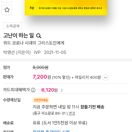
소득공제
고난이 하는 일
위드 코로나 시대의 그리스도인에게
박영선
(지은이)
IVP
2021-11-05
정가
8,000원
7,200
판매가
원
(10% 할인) +
마일리지 400원
6,120
카드최대혜택가
원
수령예상일
양탄자배송
지금 주문하면 내일 밤 11시
잠들기전 배송
(중구 서소문로 89-31 )
변경
배송료
유료 (도서 1만5천원 이상 무료)