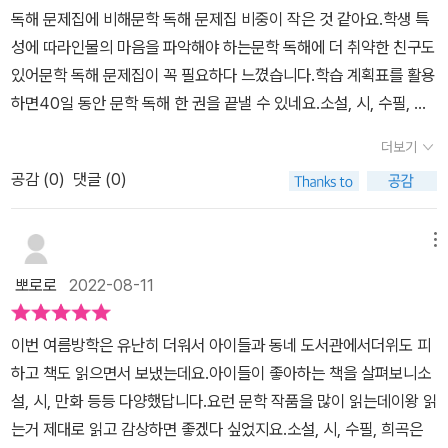
하다죠.올해 6학년이 되기에 <빠작 초등 국어 문학 독해 6단계>로독
독해 문제집에 비해문학 독해 문제집 비중이 작은 것 같아요.학생 특
된답니다. 빠작 초등 국어 문학 독해는 독해에 꼭 필요한 어휘력도 함
해 공부하고 있는데 다양한 지문을 읽으면서 독해 연습을 하니 든든
성에 따라인물의 마음을 파악해야 하는문학 독해에 더 취약한 친구도
께 키워볼수 있어요.지문별 필수 어휘 5개를 '오늘의 어휘'를 통해서
하네요.문학과 비문학으로 나뉘어져 있으니 집중적으로 학습하기에
있어문학 독해 문제집이 꼭 필요하다 느꼈습니다.학습 계획표를 활용
집중 학습 해 볼 수 있는데요.독해하면서 어휘력도 동시에 기를수 있
좋더라구요.​​​요즘 문해력에 대한 관심이 높아지면서 어휘력, 독해력,
하면40일 동안 문학 독해 한 권을 끝낼 수 있네요.​소설, 시, 수필, 극
어 아주 만족스러운 학습이 되었답니다.​문학 작품의 경우 갈래에 따
문해력 학습은 이제 필수가 되었어요.무조건 독서만 한다고 독해력이
등다양한 장르의 문학을 만날 수 있어요.동백꽃은 옛말도 많고주인공
라 작품을 구성하는 요소가 다르기 때문에 갈래별 특징을 이해하고
키워지는 것은 아니라고 하는데요,<빠작 초등 국어 독해>로 문학과
더보기
의 감정 변화도 잘 파악해야 해서결코 쉽지 않은 이야기인데친절한
작품을 감상하는 것이 중요합니다.빠작은 차별화 된 독해 지문을 꼼
비문학을 학습한다면 중등이 되어서도 문해력 걱정은 하지 않아도 될
공감 (
0
)
댓글 (0)
설명 덕분에 잘 풀어나갔어요.​지문 분석을 통해 작품을 정확히 이해
꼼하게 분석하며구조화 된 독해 문제들로 지문을 완벽하게 정리할수
것 같다는 생각이 들었어요.<빠작 초등 국어 문학 독해>에는 학습 계
하고배경지식을 통해 깊은 이해를 돕고 있어요.어휘 공부도 따로 할
있어요.문학과 비문학으로 구분된 빠작 초등 국어 독해 시리즈로 독
획표가 있어서학습 계획표에 따라 차근차근 독해 공부를 할 수 있어
수 있어어휘력 향상에도 도움이 된답니다.​문제 상단에 있는 QR코드
해력을 탄탄하게 기를수 있겠네요^^ 빠작 초등 국어 문학 독해는 각
메뉴
서 좋았어요.모두 40일차 학습으로 구성되어 있는데 11일차 학습까
를 스캔하면무료 스마트 러닝을 이용할 수 있어요.​이렇게 해당 지문
일차별 4쪽 학습으로 부담없이 문학 독해만을 할 수 있어요.긴 소설
지 끝냈답니다.아이들이 문학 작품을 골고루 읽으면 좋은데 소설, 시,
뽀로로
2022-08-11
분석 강의가 있어인강을 들으며 스스로 공부하는자기 주도 학습 습관
의 지문을 나누어서 독해하니 좀 더 쉽게 내용 이해가 되는것 같아
수필 등문학 작품을 골고루 다 읽을 수 없으니 <빠작>으로 공부하니
도 기를 수 있답니다.​마지막에는 어휘도 한 데 모아놓아다시 한번 점
요.'소설'의 구성요소인 인물, 사건, 배경을 중심으로 체계적인 독해를
든든했어요.​​​<빠작 초등 국어 문학 독해>는 소설, 시, 수필 등 문학 작
이번 여름방학은 유난히 더워서 아이들과 동네 도서관에서더위도 피
검할 수 있게 해놓았어요.평소 비문학 독해에 너무 치중하여문학 독
해보았답니다​직접 문학 작품을 읽어보며 감상하는 것도 독해력 향상
품의 갈래별 지문 감상 훈련으로 바른 독해 연습이 가능해서 좋아요.
하고 책도 읽으면서 보냈는데요.아이들이 좋아하는 책을 살펴보니소
해에 대한 걱정이 많았는데빠작 문학 독해를 통해개인적인 걱정을 해
의 한 방법이겠지만빠작에서 알려주는 지문 분석으로 좀 더 정확하게
문학 작품이지만 평소 접하기 힘든 소설, 시, 시조, 수필, 시나리오 등
설, 시, 만화 등등 다양했답니다.요런 문학 작품을 많이 읽는데이왕 읽
소할 수 있었습니다.문학, 비문학 골고루 공부하며독해 실력을 키워
글의 주제를 파악하며 독해력을 높일수 있어요.세 부분으로 나뉜 지
다양한 갈래의 지문을 감상하면서 깊이 있는 독해를 해볼 수 있더라
는거 제대로 읽고 감상하면 좋겠다 싶었지요.소설, 시, 수필, 희곡은
나가겠습니다!출판사로부터 도서를 제공 받아직접 읽고 작성한 후기
문을 통해 충분히 내용 이해가 가능하답니다^^​평소에 꾸준하게 연습