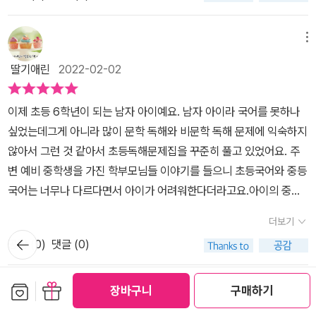
게 이해하는 훈련 중심으로 이뤄져 있어요.현대 소설, 고전 소설, 외국
빠작!!바른 감상법으로 훈련하는 문학 독해 기본서 ~빠작과 함께 바
하는 것이시대적 배경의 문학 작품을 읽으면서첫째의 감상은 재미없
소설, 시, 시조, 수필 등다양한 갈래의 작품을 읽으면서 바른 독해 연
른 독해를 시작해요~
다였습니다.잘 모르기에 흐름을 파악하기가 쉽지 않아집중하기 쉽지
습을 할 수 있더라구요,차별화된 문학 독해 지문 구성과 지문 분석을
메뉴
않았던거죠.빠작 초등 국어 문학 독해 6단계현대 소설, 시, 고전 소설,
통한 바른 독해 훈련으로독해 연습을 하면서 배경지식, 어휘력까지
딸기애린
2022-02-02
수필, 외국 소설, 시나리오등5~6학년 필수 작품 20편을 엄선해서구
키워갈 수 있는 구성이예요.무료 스마트러닝인 지문 분석 강의를 이
조화된 지문 독해 문제를 통해바른 독해 훈련을 합니다.첫 진행은 소
용한 지문 분석 훈련을 통해바른 독해 학습을 할 수 있어서 매일 알차
이제 초등 6학년이 되는 남자 아이예요. 남자 아이라 국어를 못하나
설 부분입니다.소설 01 동백꽃이 책의 최고의 강점중의 하나인무료
게 독해 연습하고 있어요.​​​겨울방학 바른 독해의 시작 빠작으로 독해
싶었는데그게 아니라 많이 문학 독해와 비문학 독해 문제에 익숙하지
스마트러닝지문 분석 강의를 제공합니다.시대적 배경과 이야기 흐름
연습 꾸준하게 하고 있어요.겨울방학을 이용해서 <빠작 초등 국어 문
않아서 그런 것 같아서 초등독해문제집을 꾸준히 풀고 있었어요. 주
을 제대로 파악해야작품 주제를 파악할 수 있습니다.현재 사용하지
학 독해>와 <빠작 초등 국어 비문학 독해>로문학과 비문학 모두를
변 예비 중학생을 가진 학부모님들 이야기를 들으니 초등국어와 중등
않는 단어나한자어를 제대로 파악하는 것도 중요하네요.마름이나 소
꽉 잡아가고 있답니다.문학 작품을 읽고 내용을 정확하게 이해하는
국어는 너무나 다르다면서 아이가 어려워한다더라고요.아이의 중등
작권을 잘 몰라서이거 건물주야라고 물어서 빵터진..갈 길이 뭐네요
지문 분석 훈련을 통해바른 독해 연습을 하고 있답니다.문학은 갈래
국어를 초등 6학년부터 미리 준비해줘야 하는 것 아닌가 싶어서 <빠
ㅋㅋㅋㅋ 우리 초딩 달려보자발등의 불 6학년~빠작 초등 국어 독해
별 구성 요소를 이해하고 작품을 감상하는 것이 중요한데요,소설의
더보기
작 초등국어 문학독해 6단계>를 준비했는데요.역시 이것으로 선택하
로 제대로 가보자.*출판사로부터 교재를 지원받아 체험한 후 솔직하
경우에는 소설의 구성요소인 인물, 사건, 배경을 이해하는 게 중요하
뒤로가
공감 (
0
)
댓글 (0)
기
기 잘했다 싶어요. 표지에 있는 무료 스마트러닝이 궁금해서 QR코드
게 작성된 후기입니다.
죠.갈래에 따른 구성 요소를 중심으로 작품의 중요 내용을 정리하는
찍어보니 강의 동영상이 나오는데 다른 초등국어문제집들과는 수준
훈련을 하고 있는데요,이렇게 학습하면서 온작품을 읽으면 작품 내용
보관함담기
선물하기
이 다른 강의였어요.좀더 중등국어에 가까운 국어용어를 사용하니 중
장바구니
구매하기
메뉴
을 더 깊이 있게 이해할 수 있다죠.다양한 문학 작품을 읽으면서 독해
등국어 미리 대비하기 딱 좋더라고요. 미리미리 이런 용어들에 익숙