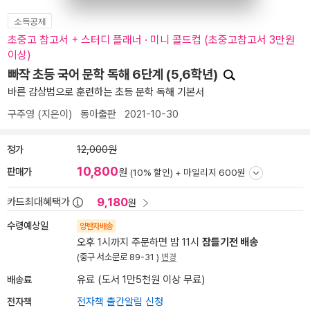
소득공제
초중고 참고서 + 스터디 플래너 · 미니 콜드컵 (초중고참고서 3만원
이상)
빠작 초등 국어 문학 독해 6단계 (5,6학년)
바른 감상법으로 훈련하는 초등 문학 독해 기본서
구주영
(지은이)
동아출판
2021-10-30
정가
12,000원
10,800
판매가
원
(10% 할인) +
마일리지 600원
9,180
카드최대혜택가
원
수령예상일
양탄자배송
오후 1시까지 주문하면 밤 11시
잠들기전 배송
(중구 서소문로 89-31 )
변경
배송료
유료 (도서 1만5천원 이상 무료)
전자책
전자책 출간알림 신청