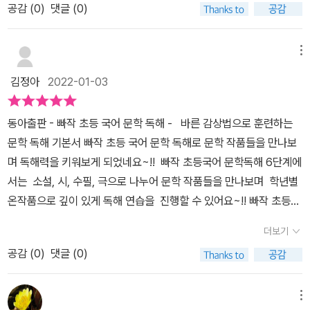
요.​특히 현대소설 , 고전 소설, 외국 소설, 시, 시조, 수필등 다양한 작
공감 (
0
)
댓글 (0)
작 초등 국어 문학 독해는 무료 스마트러닝 학습으로QR코드를 이용
품을 싣었고,지문 분석 훈련을 통해서 바른 독해 학습을 할수있도록
해서 지문 분석 강의를 들을수 있다는 장점이 있어요.소설, 시, 수필,
되어있어요.​아이보고 고전 읽어보자고해도, 잘 안읽었는데, 이번에
극등의 문학 작품들을 어떻게 감상하며 올바르게 이해해야하는지강
메뉴
빠작을 통해서 고전의 재미를 알게 되었답니다.​다양한 소설, 고전, 수
의를 통해서 배울수 있는데요. 빠작 초등 국어 문학 독해와 함께 강의
필등의 문학을 읽으면서 필요한 배경지식이 있는데요.문제를 풀면서
김정아
2022-01-03
를 동시에 활용해보면 좋을것 같아요^^ 빠작 초등 국어 문학 독해는
다양한 배경 지식을 습득할수 있어서 좋더라구요.현대소설과, 고전,
초등 5~6학년들이 문학 작품을 읽고 내용을 정확하게 이해하는 훈
외국 소설이 앞부분으로 구성 되어 있는데요.​현대 소설의 동백꽃, 고
동아출판 - 빠작 초등 국어 문학 독해 - 바른 감상법으로 훈련하는
련 중심으로 구성되어 있어요.다양한 갈래의 작품을 읽고 지문 분석
무신, 그 많던 싱아는 누가 다 먹었을까, 기억 속의 들꽃, 마술의 손,
문학 독해 기본서 빠작 초등 국어 문학 독해로 문학 작품들을 만나보
훈련을 통해 올바른 독해를 할 수 있답니다.​바른 감상법으로 훈련하
마지막 땅고전소설에는 박씨전, 흥부전, 유충렬전외국 소설은 고르니
며 독해력을 키워보게 되었네요~!! 빠작 초등국어 문학독해 6단계에
는 문학 독해 기본서<빠작 초등 국어> - 학년별 필수 문학 작품을 갈
유 영감의 비밀등이 담겨져 있답니다.​QR 코드로 쉽게 동영상을 보면
서는 소설, 시, 수필, 극으로 나누어 문학 작품들을 만나보며 학년별
래별로 엄선, 온 작품 수록으로 작품 전체 내용을 깊이 있게 감상- 내
서 공부할수있어서엄마로서는 아이가 스스로 공부해서 좋고아이는
온작품으로 깊이 있게 독해 연습을 진행할 수 있어요~!! 빠작 초등
용을 제대로 파악하고 이해하게 하기 위해 [지문 독해-지문 분석-어
동영상 강의를 보면서 깊이 공부할수 있는 장점이 있답니다.​울 아이
국어 문학 독해는 지문 독해- 지문 분석- 어휘학습 3단계로 공부하
휘 학습] 3단계 체계적인 독해 학습- 세밀화 등 시각적인 정보로 작
더보기
는 독해가 필요하다고 느껴서매일 스스로 할 양을 정해서 공부하고
며 독해 훈련을 해볼 수 있어 각 문학 작품을 읽고 글의 구조와 지문
품, 작가와 연계된 다양한 배경지식을 제시하였으며, 지문별 5개의
있답니다.QR 코드로 동영상 강의를 한 후에문제풀이 하고 있답니다.​
공감 (
0
)
댓글 (0)
을 분석하여 독해 문제까지 풀어볼 수 있도록 되어있네요. 빠작 문학
필수 어휘를 선정하여 어휘 응용 학습​​현대 소설 김유정의 '동백꽃'을
배경지식을 문학 본문을 통해서 알게되고, 다양한 문학을 알게되는
독해 첫 작품은 소설 동백꽃으로 지문 분석 강의를 QR코드로 스탠해
3부분으로 나누어서지문 분석을 통한 독해를 해보았어요.소설의 앞
장점으로꾸준히 하면 정말 좋겠더라구요.​아이는 재밌게 빠작을 하고
바로 강의를 시청할 수 있어 문학 작품 갈래별 지문 분석을 통항 감상
메뉴
부분의 줄거리가 간략하게 실려있어서 내용을 이해하는데 전혀 문제