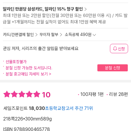
알라딘 만권당 삼성카드, 알라딘 15% 청구 할인
최대 1만원 또는 2만원 할인(전월 30만원 또는 60만원 이용 시) / 카드 발
급월 +1개월까지는 전월 실적이 없어도 최대 1만원 혜택 제공
카드/간편결제 할인
무이자 할부
소득공제 490원
관심 저자, 시리즈의 출간 알림을 받아보세요
신청
선물포장불가
분철 신청 가능한 도서입니다.
분철 신청
분철 중고매입 자세히 보기
>
10
100자평 1편
리뷰 28편
세일즈포인트
18,030
초등학교참고서 주간 71위
218쪽
226*300mm
589g
ISBN 9788900465778