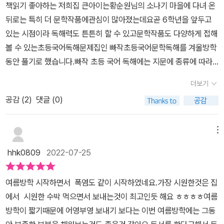
책읽기 좋아하는 저희집 큰아이는황순원님의 소나기 마을에 다녀 온
뒤로는 특히 더 문학작품에관심이 많아졌는데요곧 6학년을 앞두고
있는 시점이라 독해력도 튼튼히 할 수 있고문학작품도 다양하게 접해
볼 수 있는초등국어독해문제집인 빠작초등국어문학독해를 겨울방학
동안 풀기로 했습니다.빠작 초등 국어 독해에는 지문에 종류에 따라
두가지가 있는데요하나는 비문학, 하나는 문학관련 지문 독해랍니다.
더보기
요즘 문학작품에 푹 빠져있는 만큼 저희는 빠작 초등 국어 문학 독해
공감 (
2
)
댓글 (0)
를 먼저~빠작 지문은 문학작품중에도 세가지로 각 단원이 나뉘어 지
는데요소설, 시, 수필&극요즘 한동안 스텔라가 읽던 동백꽃도 보이고
소설안에서도 흥부전 같은 고전도 있는데 문학작품의 전체 내용이 다
메뉴
수록되어있어서지문을 읽는 재미도 있고 또 독해실력을 향상시키는
hhk0809
2022-07-25
뿌듯함도 있는 초등국어독해문제집이랍니다.문학작품을 찬찬히 읽고
감상하고나면먼저 지문독해를 한 후에 풀 수 있는 문제들로 1단계 공
여름방학 시작하면서 폭염도 같이 시작하였네요.​가장 시원한것은 집
부를 하고이어서 지문분석 문제로 문학작품에 조금 더 깊게 공부를
에서 시원한 수박 먹으면서 보내는것이 최고인듯 해요 ㅎㅎㅎㅎ​여름
하면서등장인물의 배경과 상황 그리고 심리들에 대해디테일하게 알
방학이 짧기때문에 어영부영 보내기 보다는 이번 여름방학에는 그동
아갈 수 있답니다.독해력도 향상시키고 문학작품 자체에 대해서도 조