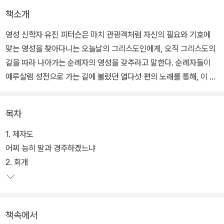
책소개
영성 신학자 유진 피터슨은 마치 관광객처럼 자신의 필요와 기호에
맞는 영성을 찾아다니는 오늘날의 그리스도인에게, 오직 그리스도의
길을 따라 나아가는 순례자의 영성을 갖추라고 말한다. 순례자들이
예루살렘 성전으로 가는 길에 불렀던 열다섯 편의 노래를 통해, 이 세
상에서 그리스도인으로 살아가는 데 필요한 용기와 지혜 그리고 험한
여정을 극복할 수 있는 위로를 전해 준다.
목차
이 열다섯 편의 노래는 히브리 순례자들이 성대한 예배 축제가 열리
1. 제자도
는 예루살렘 여정 중에 순서대로 불렀던 노래로 알려져 있다. 지리적
어찌 능히 말과 경주하겠느냐
으로 예루살렘은 팔레스틴에서 가장 높은 지대에 위치하고 있어서,
2. 회개
그 곳의 여행객들은 대부분의 시간을 등반에 보내게 된다. 그러나 이
등반은 문자적인 의미뿐만 아니라 은유적인 뜻을 담고 있다.
책속에서