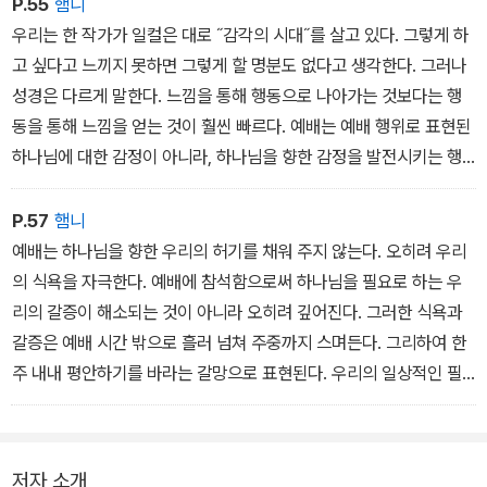
바꿈으로써 우리의 감정도 바꿀 수 있다는 것이다.
P.55
햄니
우리는 한 작가가 일컬은 대로 ˝감각의 시대˝를 살고 있다. 그렇게 하
고 싶다고 느끼지 못하면 그렇게 할 명분도 없다고 생각한다. 그러나
성경은 다르게 말한다. 느낌을 통해 행동으로 나아가는 것보다는 행
동을 통해 느낌을 얻는 것이 훨씬 빠르다. 예배는 예배 행위로 표현된
하나님에 대한 감정이 아니라, 하나님을 향한 감정을 발전시키는 행
위다. 그러므로 예배로 하나님을 찬양하라는 명령에 순종할 때, 하나
님과의 관계 안에 있고자 하는 우리의 깊고도 본질적인 필요가 자라
P.57
햄니
나는 것이다.
예배는 하나님을 향한 우리의 허기를 채워 주지 않는다. 오히려 우리
의 식욕을 자극한다. 예배에 참석함으로써 하나님을 필요로 하는 우
리의 갈증이 해소되는 것이 아니라 오히려 깊어진다. 그러한 식욕과
갈증은 예배 시간 밖으로 흘러 넘쳐 주중까지 스며든다. 그리하여 한
주 내내 평안하기를 바라는 갈망으로 표현된다. 우리의 일상적인 필
요가 예배 행위에 의해 바뀐 것이다. … 우리의 궁극적 필요는 어느새,
하나님의 형상으로 창조된 피조물의 존엄성에 걸맞게 바뀐다. 우리는
이제 평안을 구한다.
저자 소개