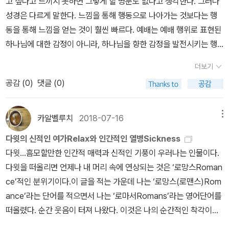
고 싶다고 느끼지 못하면 그렇게 할 명분도 없다고 생각한다. 그러나
한 그리스도인들을 위해 안내서와 지도로서의 실용성뿐 아니라, 여
성경은 다르게 말한다. 느낌을 통해 행동으로 나아가는 것보다는 행
행 노래로서의 흥겨움까지도 겸비하고 있다고 강조하며 우리들
동을 통해 느낌을 얻는 것이 훨씬 빠르다. 예배는 예배 행위로 표현된
이 이 15편의 '성전으로 올라가는 노래'로 다시 기도하길 권고한
하나님에 대한 감정이 아니라, 하나님을 향한 감정을 발전시키는 행
다. 제자도를 다시 짚어주면서 시작한 이 책은 15편의 시편 본문에 각
위다. 그러므로 예배로 하나님을 찬양하라는 명령에 순종할 때, 하나
각 의미를 부여하며 한 편 한 편 묵상해 나간다. 15편에 해당되는 15
더보기
님과의 관계 안에 있고자 하는 우리의 깊고도 본질적인 필요가 자라
개의 키워드는 다음과 같다 (이들은 각 장의 제목이다). 회개, 섭
공감 (
0
)
댓글 (0)
나는 것이다.- P55예배는 하나님을 향한 우리의 허기를 채워 주지
리, 예배, 섬김, 도움, 안전, 기쁨, 일, 행복, 인내, 소망, 겸손, 순종, 공
않는다. 오히려 우리의 식욕을 자극한다. 예배에 참석함으로써 하나
동체, 송축. 이 단어들을 가만히 살펴보면, 모두 한 길 가는 순례자
님을 필요로 하는 우리의 갈증이 해소되는 것이 아니라 오히려 깊어
의 여정에 있어 필수 코스 같은 인상을 준다. 회개로 시작하여 송축으
카알벨루치
2018-07-16
메뉴
진다. 그러한 식욕과 갈증은 예배 시간 밖으로 흘러 넘쳐 주중까지 스
로 끝나는 여정, 곧 예수의 제자 된 그리스도인의 인생이 아닐까. 비
다윗의 신적인 여가Relax와 인간적인 열병Sickness
며든다. 그리하여 한 주 내내 평안하기를 바라는 갈망으로 표현된다.
록 이 15편은 히브리 순례자들이 성지인 예루살렘으로 가는 여정 중
다윗…흠모할만한 인간적 매력과 신적인 기풍이 우러나는 인물이다.
우리의 일상적인 필요가 예배 행위에 의해 바뀐 것이다. … 우리의 궁
에 순서대로 불렀던 노래로 보이지만, 영적 이스라엘인 우리는 충분
다윗을 떠올리면 언제나 내 머리 속에 연상되는 것은 ‘로망스Roman
극적 필요는 어느새, 하나님의 형상으로 창조된 피조물의 존엄성에
히 이 본문을 그리스도인의 인생 전체로 확장시켜 해석할 수 있을 것
ce’적인 분위기이다.이 글을 적는 가운데 나는 ‘로망스(로맨스)Rom
걸맞게 바뀐다. 우리는 이제 평안을 구한다.- P57
이다. 모두 하나님을 향한 여정이기 때문이다.15개의 키워드 중에
ance’라는 단어를 적으면서 나는 ‘로마서Romans’라는 영어단어를
서 내게 가장 와 닿아 새롭게 깨달아진 단어는 '공동체'였다. 사적
떠올렸다. 순간 웃음이 터져 나왔다. 이것은 나의 순간적인 착각이었
인 복음의 한계와 그 폐단을 절실히 알게 된 이후 복음의 공공성을 향
다. 신앙생활을 오래 하다보면 이런 단어선택에 있어서도 이런 착각