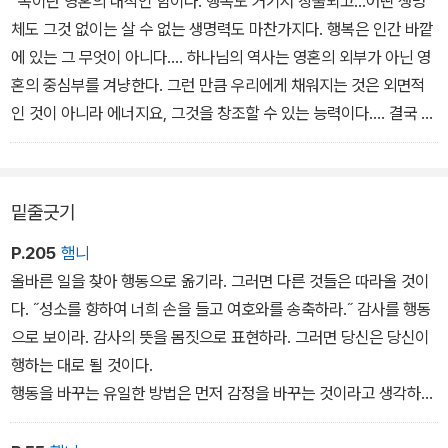
“복이란 영혼의 내적인 힘이다. 행복도 거기서 창출되고...어떤 생명
체도 그것 없이는 살 수 없는 생명력도 마찬가지다. 행복은 인간 바깥
에 있는 그 무엇이 아니다.... 하나님의 역사는 영혼의 외부가 아닌 영
혼의 중심부를 겨냥한다. 그런 만큼 우리에게 채워지는 것은 외면적
인 것이 아니라 에너지요, 그것을 창조할 수 있는 능력이다.... 결국 행
복이란 가장 깊고도 가장 포괄적인 의미에서 삶을 누릴 수 있는 능력
을 말한다. 복은 어떤 생명체도 그것 없이는 살아갈 수 없는 생의 활력
을 말한다.”
밑줄긋기
P.205
햄니
올바른 일을 찾아 행동으로 옮기라. 그러면 다른 것들은 따라올 것이
다. ˝성소를 향하여 너희 손을 들고 여호와를 송축하라.˝ 감사를 행동
으로 보이라. 감사의 뜻을 몸짓으로 표현하라. 그러면 당신은 당신이
행하는 대로 될 것이다.
행동을 바꾸는 유일한 방법은 먼저 감정을 바꾸는 것이라고 생각하
는 사람들이 많다. … 그러나 옛 사람의 지혜는 다르게 말한다. 행동을