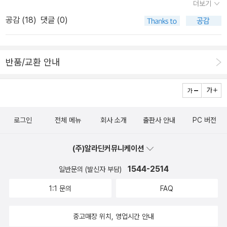
한 나의 생각은 탄력을 받기 시작했었다. 이는 곧 하나님나라의 두 기
더보기
을 하는가 싶었다. 그러나 가만히 돌아보면 이 ‘다윗: 현실에 뿌리 박
둥인 정의와 공의에 대한 이해와, 그것들을 실현하기 위해 그리스도
공감 (
18
)
댓글 (0)
힌 영성’이라는 책의 분위기를 이야기해주는 것이 아닐까 생각해 본
인이 세상 속에서 어떻게 실천해야 할지를 윤리적인 측면에서 따져보
다. 그것은 ‘다윗’에 대한 성경적인, 신학적인 분위기에 대한 색채가
게끔 만들기도 했었다. 그러나 나의 생각은 다분히 공동체적이지 못
이 책을 통해 문학적인, 현실적인 분위기로 아주 심도있게 유진 피터
했다. 기독교에서 공동체가 가지는 의미를 모르지도 않았음에도, 나
반품/교환 안내
슨이 이끈다는 것이다. 푸른 초원 가운데 양 떼들을 방류해놓고 자신
의 질문은 늘 개인의 윤리적 삶과 이웃에 대한 개인적 차원의 사랑
은 시냇가 에 앉아 수금을 연주하며 풍류를 즐기는, 시인의 자질과 음
의 실천 등에 머물렀다. 그리고 그러한 질문을 던지는 나는 언제나 홀
악가의 자질들을 충분히 그리고 유감없이 발휘하는 면모이다. 그러나
로 고립되어 외로워하며 고뇌하고 있었다. 아마도 기존 장로교가 주
이런 식의 다윗에 대한 상상은 교정이 필요하다. 자연이 펼쳐져 있기
축이 된 한인 교회 시스템 안에서 겪은 갈등과 상처가 한 몫을 톡톡
로그인
전체 메뉴
회사 소개
출판사 안내
PC 버전
에 한 소절의 노래와 시가 노닐만한 구석과 공간은 많았을 것이다. 하
히 담당했을 것이다. 공동체의 중요성을 알지만, 공동체와는 유리
지만 그것만이 전부는 아니었다. 왜냐하면 그는 목자(양치기)의 일을
된 듯한, 이 모순적인 나의 삶이 이 책을 읽으면서 그 윤곽을 보다 명
(주)알라딘커뮤니케이션
하면서 늘 경계심을 늦출 수가 없었다. 그는 맹수의 위협으로부터 양
징하게 드러냈다.저자는 단도직입적으로 다음과 같이 말한다. '하나
들을 지켜내야 할 목자의 책임이 있었기 때문이었다. 이러한 다윗의
1544-2514
일반문의 (발신자 부담)
님은 결코 사적이고 비밀스런 구원을 베푸시지 않는다', '우리는 어떻
소년시절의 단면은 그의 인생을 다분히 함축하고 있다고 볼 수 있겠
게 믿음의 공동체 안에서 살아갈 수 있을까? 하는 질문을 던져야 한
1:1 문의
FAQ
다. 그러기에 다윗에겐 ‘로망스’적인 요소가 다분하면서도 동시에 끊
다', 또한, '성경은 고립된 그리스도인에 대해서는 아는 바가 없다. 믿
임없는 ‘유혹자’의 요소들이 존재한다는 것이다.다윗의 삶은 신적인
음의 사람들은 언제나 공동체의 일원이다. 창조는 공동체가 생기
중고매장 위치, 영업시간 안내
여가relax의 축과 인간적인 열병sickness의 축이라는 구도로 잡아