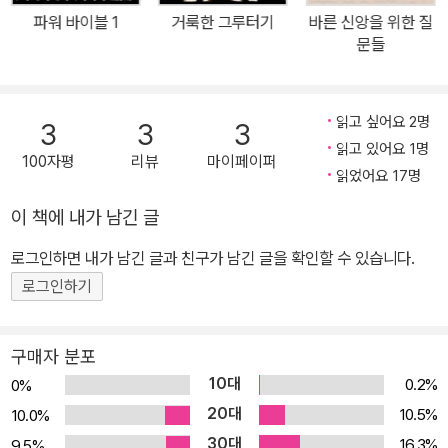
은 문자적인 의미뿐만 아니라 은유적인 뜻을 담고 있다. 예루살렘 성
파워 바이블 1
거룩한 그루터기
바른 신앙을 위한 질
지 순례는 하나님을 앙망하는 상향적 삶, 곧 바울이 "푯대를 향하여
문들
그리스도 예수 안에서 하나님이 위에서 부르신 부름의 상을 위하여
좇아가노라"(빌 3:14)고 했던, 더 발전적인 성숙의 단계로 이행하는
실존적 삶을 표상한다. 제자로서의 일상을 접어 두고, 장터나 마을, 농
읽고 싶어요 2명
3
3
3
촌과 도시에서의 삶의 터전을 떠나 순례자로서 예루살렘에 오를 때
읽고 있어요 1명
100자평
리뷰
마이페이퍼
이 열다섯 편의 시를 부르던 히브리인들, 그들의 모습은 그리스도인
읽었어요 17명
의 헌신의 이미지를 구체화시켜 준다. 신앙 여정으로서의 우리의 삶
이 책에 내가 남긴 글
을 이해하는 데 최선의 배경이 되는 것이다. 믿음의 길에 들어선 이들
로그인하면 내가 남긴 글과 친구가 남긴 글을 확인할 수 있습니다.
에게 '그 길에서 부르는 노래'보다 더 좋은 노래는 없을 것이다. 더 이
상 관광객이 아닌 순례자로 살기로 한 이들을 위해 '성전에 올라가는
로그인하기
노래'는 안내서와 지도로서의 실용성뿐 아니라, 여행 노래로서의 흥
겨움까지 겸비하고 있다.
구매자 분포
10대
0.2%
0%
20대
10.5%
10.0%
30대
16.3%
9.5%