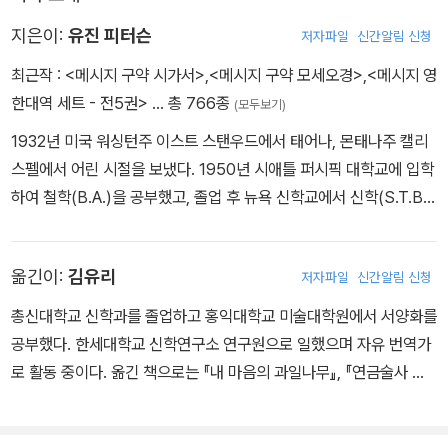
지은이:
유진 피터슨
저자파일
신간알림 신청
최근작 :
<메시지 구약 시가서>
,
<메시지 구약 모세오경>
,
<메시지 영
한대역 세트 - 전5권>
… 총 766종
(모두보기)
1932년 미국 워싱턴주 이스트 스탠우드에서 태어나, 몬태나주 캘리
스펠에서 어린 시절을 보냈다. 1950년 시애틀 퍼시픽 대학교에 입학
하여 철학(B.A.)을 공부했고, 졸업 후 뉴욕 신학교에서 신학(S.T.B.)
을 공부했다. 신학교 졸업 후 존스 홉킨스 대학교에서 셈어 연구로 석
사학위(M.A.)를 받았으며, 1958년 미국 장로교단(PCUSA)에서 목
옮긴이:
김유리
저자파일
신간알림 신청
사 안수를 받았다. 1959년부터 뉴욕 신학교에서 성경 원어와 성경을
가르치며, 뉴욕시 화이트 플레인스 장로교회 협동목사로 사역했다(이
총신대학교 신학과를 졸업하고 홍익대학교 미술대학원에서 서양화를
시기 동안 목회자로서의 정체성과 소명을 깨닫는다). 1962년, 교수
공부했다. 한세대학교 신학연구소 연구원으로 일했으며 자유 번역가
직을 사임하고 메릴랜드주의 작은 마을 벨 에어에서 ‘그리스도 우리
로 활동 중이다. 옮긴 책으로는 『내 마음의 과일나무』, 『연금술사 하
왕 장로교회’를 시작하여 이후 29년간 목사로 섬겼다. 1993년부터 2
나님』, 『예술과 영혼』(이상 IVP) 등이 있으며, 『현대 예술과 문화의
006년까지 캐나다 밴쿠버에 있는 리젠트 칼리지에서 영성 신학을 가
죽음』(IVP)으로 제10회 기독교출판협의회 최우수 번역상을 수상했