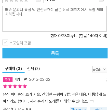
현재
0
/280byte (한글 140자 이내)
스포일러 포함
등록
구매자 (3)
전체 (3)
바람파편
2015-02-22
메뉴
유진 피터슨의 초기 저술. 간명한 분량에 감명깊은 내용. 아름답게 느
껴지기도 합니다. 시편 순례자 노래를 이해할 수 있어요;.
공감 (
0
)
댓글 (0)