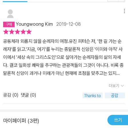
메뉴
Youngwoong Kim
2019-12-08
공동체라 외롭지 않을 순례자의 여정.유진 피터슨 저, '한 길 가는 순
례자'를 읽고.'지금, 여기'를 누리는 종말론적 신앙은 '이미와 아직' 사
이에서 '세상 속의 그리스도인'으로 살아가는 순례자들의 삶의 자세
다. 결코 일회성 쾌락을 추구하는 관광객들의 그것이 아니다. 비록 종
말론적 신앙이 과거나 미래가 아닌 현재에 초점을 맞추고는 있지
만, 그 의미는, 과거로부터의 맥락이나 미래를 향한 소망도 없이 그
더보기
저 오늘을 말초적으로 즐기자는 한탕주의와 다르다. 그리스도인의 오
공감 (
0
)
댓글 (0)
늘은 어제의 이야기에 기반을 두고 있으며, 그 이야기의 주인공이
자 왕이신 예수가 다시 이 땅에 오시어 완전한 하나님나라가 도래
할 내일을 소망하는 간절한 현재다. 제자 된 그리스도인의 순례 여정
쓰기
마이페이퍼 (3편)
에는 관광객들에게는 없는 목적지가 있다. 평생의 여정이 한 곳, 즉 하