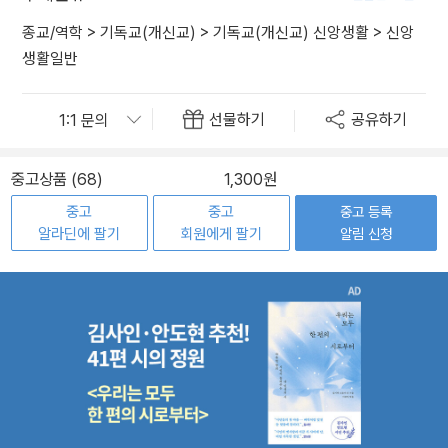
종교/역학
>
기독교(개신교)
>
기독교(개신교) 신앙생활
>
신앙
생활일반
선물하기
공유하기
중고상품 (68)
1,300원
중고
중고
중고 등록
알라딘에 팔기
회원에게 팔기
알림 신청