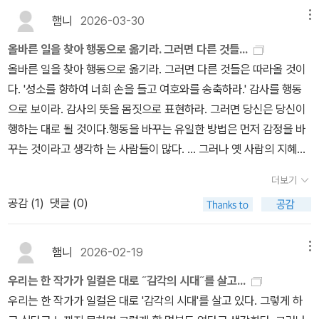
나님을 향한다는 것이다. 그리고 그 길은 오직 그리스도이신 예수
햄니
2026-03-30
메뉴
다. '한 방향으로의 오랜 순종', 이것은 유진 피터슨이 이 책을 쓴 동기
가 된 니체의 '선악을 넘어서'에서 인용한 문구다. 마치 관광객의 구미
올바른 일을 찾아 행동으로 옮기라. 그러면 다른 것들...
에 맞는 상품처럼 짜맞춰지고 있는 이 시대 기독교의 실태와, 세상
올바른 일을 찾아 행동으로 옮기라. 그러면 다른 것들은 따라올 것이
과 다를 바 없는 그 종교 안에서 목적도 순종도 없이 즉흥적인 입맛만
다. '성소를 향하여 너희 손을 들고 여호와를 송축하라.' 감사를 행동
을 만족시키며 살아가는 현대판 그리스도인을 비판하면서, 제자와 순
으로 보이라. 감사의 뜻을 몸짓으로 표현하라. 그러면 당신은 당신이
례자의 정체성을 띠어야 할 그리스도인의 바람직한 자세를 우리에
행하는 대로 될 것이다.행동을 바꾸는 유일한 방법은 먼저 감정을 바
게 상기시켜주기 위해서다. 첫 장에서부터 그는 예수의 제자도를 강
꾸는 것이라고 생각하 는 사람들이 많다. … 그러나 옛 사람의 지혜는
조하며 따끔하게 말한다. '그리스도인의 삶은 관광객의 자세로는 성
다르게 말한다. 행동을 바꿈으로써 우리의 감정도 바꿀 수 있다는 것
더보기
숙할 수 없다.'이 책은 시편 120 - 134편, 흔히 '성전으로 올라가는 노
이다.- P205
래'라고 알려진 15편의 시편 본문을 골자로 한다. 저자는 이 책에
공감 (
1
)
댓글 (0)
서 예수를 따른다는 것이 깊은 기도 생활 없이는 결코 길고 긴 순종으
로 이어질 수 없다는 것과, 소개하는 15편의 시편 본문이 언제나 그리
햄니
2026-02-19
메뉴
스도인들이 장기간에 걸쳐 그들의 모든 삶을 기도로 옮기고 또 그들
우리는 한 작가가 일컬은 대로 ˝감각의 시대˝를 살고...
이 기도한 그대로 살기를 배울 수 있는 주요 방편이 되었음을 깨달았
우리는 한 작가가 일컬은 대로 '감각의 시대'를 살고 있다. 그렇게 하
다고 고백한다. 또한, 더 이상 관광객이 아닌 순례자로 살기로 다짐