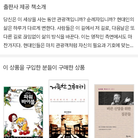
르쳤다. 2018년 10월 22일 “자, 이제 가자”(Let’s go)라는 마지막
다.
출판사 제공 책소개
말을 남기며 여든다섯의 나이로 이 땅에서의 ‘순례 여행’을 마감했다.
주요 저서로는 성경을 오늘의 일상의 언어로 번역한 『메시지』 외에,
당신은 이 세상을 사는 동안 관광객입니까? 순례자입니까? 현대인의
『물총새에 불이 붙듯』『일상, 부활을 살다』『사복음서 설교』『요한계시
삶은 하루가 다르게 변한다. 사람들은 이 길에서 저 길로, 다음날은 또
록 설교』『잘 산다는 것』『아침마다 새로우니』『길 위의 빛, 예수 그리
다른 길로 끊임없이 삶의 방식을 바꾼다. 이는 영적인 측면에서도 마
스도』(복 있는 사람), 『한 길 가는 순례자』『주와 함께 달려가리이다』
찬가지다. 현대인들은 마치 관광객처럼 자신의 필요과 기호에 맞는
『다윗: 현실에 뿌리박은 영성』『유진 피터슨의 영성 시리즈』(IVP),
영성을 찾아 이리저리 옮겨 다닌다. 탁월한 영성 신학자 유진 피터슨
『유진 피터슨 목회 멘토링 시리즈』(포이에마) 등이 있다.
은 이러한 현대 그리스도인들의 발걸음에 제동을 건다. 그리고 오직
이 상품을 구입한 분들이 구매한 상품
그리스도의 길을 따라 나아가는 순례자와 같은 영성을 갖추라고 말한
다. 그리고 순례자들이 예루살렘 성전으로 가는 길에 불렀던 열다섯
편의 노래를 통해, 이 세상에서 그리스도인으로 살아가는 데 필요한
용기와 지혜 그리고 험한 여정을 극복할 수 있는 위로를 전해 준다. 이
열다섯 편의 노래는 히브리 순례자들이 성대한 예배 축제가 열리는
예루살렘 여정 중에 순서대로 불렀던 노래로 보인다. 지리적으로 예
루살렘은 팔레스타인에서 가장 높은 지대에 위치하고 있어서, 그 곳
의 여행객들은 대부분의 시간을 등반에 보내게 된다. 그러나 이 등반