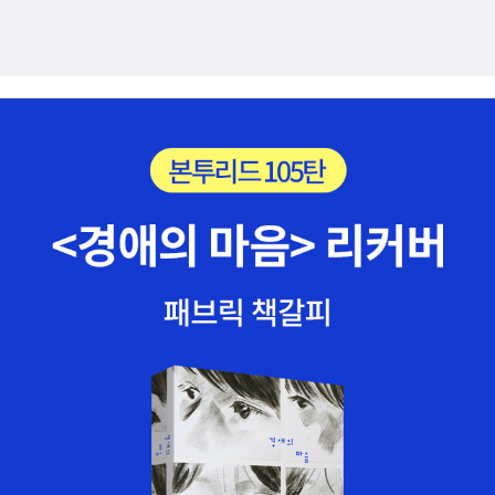
고 나서야 완성되었다. 하나님은 결코 고립된 개인들과 함께 일하시
볼 수 있겠다. 이러한 두 가지 축에 대한 조망은 어쩌면 우리 인생과
지 않는다. 그분은 항상 공동체에 속한 사람들과 일하신다.' 마지막으
겹쳐지는 부분이 많을 것이다. 책을 읽으면서 시종일관 다윗이라는
로 '우리가 다른 사람을 하나님이 기름 부으신 존재로 볼 때, 우리
인물에 대한 탐색과 아울러 내 인생에 대한 자잘한 반성들reflection
가 주고받는 관계는 훨씬 깊어질 것이다.'왜 난 하나님을 향한 여
s이 있었기 때문이다. 먼저 다윗의 신적인 여가relax의 축을 살펴보
정, 곧 순례자의 길은 신 앞에 선 단독자로서 하나님에 대한 믿음과 신
자.다윗은 앞에서 말한 것처럼 무릉도원에 누워 풍요를 노래하며 풍
뢰와 소망을 가지고 홀로 묵묵히 걸어가야 한다고 여겼던 것일
류를 즐길 줄 아는, 한없이 여유로운 인물이었다. 그는 낭만적인 인물
까. 왜 난 나도 모르게 고독한 철학자나 구도자의 모습으로 철저하
이었고 정열의 사람이었고 믿음의 사람이었다. 삶의 자잘한 기쁨들을
게 홀로 구원에 이르는 길을 걸어가야 한다고 여겨왔던 것일까. 분
발견할 수 있는 여유가 존재하였던 인물이었다. 그러한 다윗의 다윗
명 구약의 이스라엘 역사를 봐도, 신약의 초대교회를 들여다 봐도, 모
됨은 모두 신적인 경유를 가진다. 그의 삶은 바로 ‘하나님과의 끊임없
두 혼자가 아닌 공동체가 존재했고, 하나님은 늘 그 공동체와 관계
는 대면함’ 이었기 때문이다. 그러기에 그의 삶은 ‘신적theistic’이라
를 맺으셨는데도 말이다. 물론 일대일로 하나님의 살아계심을 본인
명명할 수 있겠다. 다윗의 하나님중심적인 삶의 정점을 보여주는 대
의 삶에서 체험하는 것과, 그 체험과 어제로부터 전해져 내려온 약속
목은 바로 ‘골리앗’사건이다. 다윗은 ‘상황적인 광야’로 늘 내몰리지만
의 이야기에 담겨 있는 수많은 사례들과의 공통점을 발견해내
그 가운데 그가 더욱 건재할 수 있었던 것은 바로 ‘하나님을 추구하는
는 것, 그리고 본인의 삶에서 세상의 삶과 예수의 삶 사이에서 선택
것’이 있었기 때문이었다. 개인적으로 다윗을 더욱 높이 평가하는 것
의 기로에 섰을 때 가장 중요한 부분은 다른 사람이 아닌 자신의 믿음
은 그가 다른 성경의 위인들과는 대별되는 ‘시와 음악’이라는 예술적
과 결단일 것이다. 그러나 생각이 여기에서 멈추면 안 된다. 공동체
인, 문학적인 요소를 소유하였다는 것이다. 시편의 무수한 시들이 그