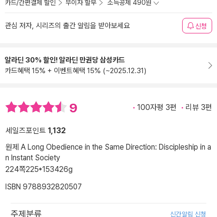
카드/간편결제 할인
무이자 할부
소득공제 490원
관심 저자, 시리즈의 출간 알림을 받아보세요
신청
알라딘 30% 할인! 알라딘 만권당 삼성카드
카드혜택 15% + 이벤트혜택 15% (~2025.12.31)
9
100자평 3편
리뷰 3편
세일즈포인트
1,132
원제 A Long Obedience in the Same Direction: Discipleship in a
n Instant Society
224쪽
225*153
426g
ISBN 9788932820507
주제분류
신간알림 신청