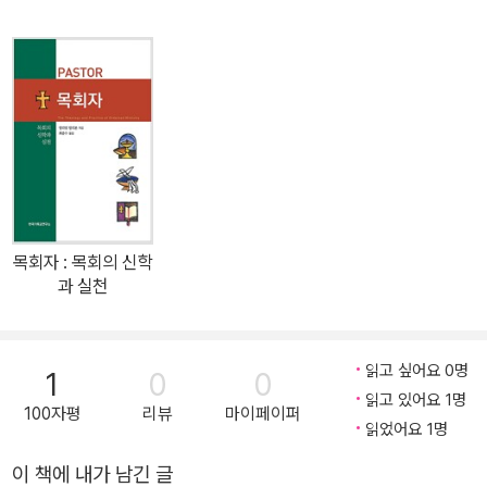
렀다. 모든 것이 사라졌다. 이때 눈물에 잠겼으나 믿기 힘들 정도로 아
름답고 섬세한 다섯 개의 시가 나온다. 히브리어 알파벳을 따라 구성
된 이 시는 죄와 반역, 그에 따른 하나님의 진노의 원인, 그리고 심판
의 도구가 누구인지 밝힌다. 또한 힘든 시기에 실종된 하나님의 소리,
곧 그분의 침묵에서 답을 찾도록 돕는다. 이 탄식시는 당시 울부짖는
이스라엘에게 그랬듯이, 여전히 고통에 신음하는 오늘날 그리스도인
들에게도 소망이 될 것이다. 존 스토트의 후계자라고도 불리는 크리
스토퍼 라이트는 구약학자로서 명성이 자자하다. 특히 그리스도인들
에게 대선지서를 알리는 데 안내자 역할을 톡톡히 했다. 이번에 출간
목회자 : 목회의 신학
된 책은 『BST 예레미야애가』로, 『BST 예레미야』에 이어 나온 그의
과 실천
후속작이다. 시, 슬픔을 함께 읊다 예레미야애가는 말 그대로 애가, 곧
슬픈 심정을 읊은 노래다. 『BST 예레미야애가』에서는 ‘탄식시’라고
부른다. 시는 히브리어 알파벳 순서를 따르는 ‘아크로스틱’ 형식을 활
읽고 싶어요 0명
1
0
0
용한 다섯 개의 시로 구성되어 있다. 영어처럼 우리말로도 히브리 시
읽고 있어요 1명
100자평
리뷰
마이페이퍼
의 문학적 구성과 강렬한 정서를 제대로 느낄 수 없다는 점은 안타깝
읽었어요 1명
다. 더구나 은혜와 복을 받는 메시지에 익숙한 현대 그리스도인들에
이 책에 내가 남긴 글