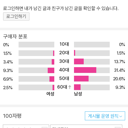
게 슬픔을 노래하는 시는 이해하기 힘들고 낯설게 느껴졌을지도 모른
로그인하면 내가 남긴 글과 친구가 남긴 글을 확인할 수 있습니다.
다. 그러나 저자의 열정적인 설명 덕분에, 독자들은 이 시들이 가리키
는 바를 입체적으로 파악할 수 있게 되었다. 하나님의 선민이라고 자
로그인하기
부하던 이스라엘은 느부갓네살에 의해 처참하게 무너졌다. 성전은 파
괴되었고 나라를 잃었을 뿐 아니라 백성들은 머나먼 타국으로 끌려갔
구매자 분포
다. 모든 것이 곤고해진 백성들은 하나님을 찾아 울부짖는다. 자신들
10대
0%
0%
을 이렇게 만든 원수를 없애 달라고, 이 상황을 반전시켜 달라고. 하지
20대
1.5%
1.5%
만 하나님은 침묵하신다. 오히려 이 고통의 원인이 하나님의 심판이
30대
13.7%
3.4%
며, 심판의 도구로 이스라엘의 원수를 택하신 분이 야웨 하나님이라
40대
31.4%
9.3%
는 사실은 이스라엘에게 절망 그 자체였다. 그래도 시인은 이스라엘
50대
20.6%
6.9%
을 의인화한 작중 화자, 여인 시온의 울부짖음을 꾸짖기도 하고 대변
60대
9.3%
2.5%
하기도 하면서 침묵하시는 하나님의 뜻을 찾고자 했다. 수 세기 동안,
여성
남성
그리고 지금도 유대인들은 그들의 역사 속 고통을 기억하기 위해 예
레미야애가를 거듭 낭독해 오고 있다. 시, 소망을 함께 바라다 유대인
들은 무엇 때문에 이 탄식시를 붙드는가? 고통과 시련의 역사 속에서
100자평
게시물 운영 원칙
그들은 위로받을 곳을 찾아 정처 없이 떠돌기도 했고, 말없이 진노하