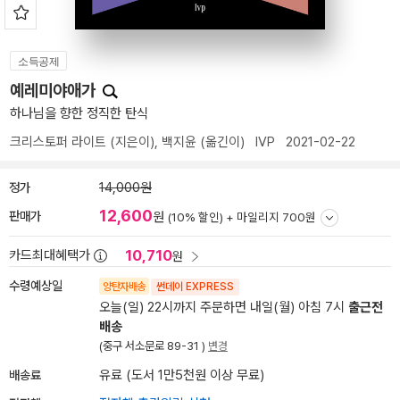
소득공제
예레미야애가
하나님을 향한 정직한 탄식
크리스토퍼 라이트
(지은이),
백지윤
(옮긴이)
IVP
2021-02-22
정가
14,000원
12,600
판매가
원
(10% 할인) +
마일리지 700원
10,710
카드최대혜택가
원
수령예상일
양탄자배송
썬데이 EXPRESS
오늘(일) 22시까지 주문하면 내일(월) 아침 7시
출근전
배송
(중구 서소문로 89-31 )
변경
배송료
유료 (도서 1만5천원 이상 무료)