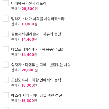
마태복음 - 천국의 도래
판매가
28,800
원
말라기 - 내가 너희를 사랑하였노라
판매가
10,800
원
골로새서·빌레몬서 - 자유와 충만
판매가
14,400
원
데살로니가전후서 - 복음·종말·교회
판매가
14,400
원
십자가 - 다함없는 지혜 · 변함없는 사랑
판매가
28,800
원
고린도후서 - 약함 안에서의 능력
판매가
15,300
원
에스라·학개 - 하나님을 위한 성전
판매가
15,300
원