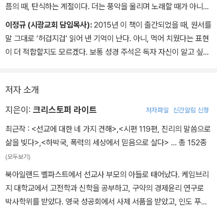
픔의 때, 탄식하는 계절이다. 더는 풍악을 울리며 노래할 때가 아니다.
아가(雅歌)가 변하여 애가(哀歌)가 되는 시기이기 때문이다. 그 어
이정규 (시광교회 담임목사):
2015년 이 책이 출간되었을 때, 원서를
느 때보다 신앙 공동체는 공적 탄식을 연습해야 한다. 애가는 아주 오
말 그대로 ‘허겁지겁’ 읽어 낸 기억이 난다. 아니, 먹어 치웠다는 표현
래전, 예루살렘 함락과 그 비극적 현실에 관한 단순한 역사 회고가 아
이 더 적합할지도 모르겠다. 보통 성경 주석은 독자 자신이 알고 싶은
니다. 크리스토퍼 라이트와 함께 읽는 『예레미야애가』는 지구상에서
본문의 일부만 참조하면서 사전처럼 읽는 경우가 많다. 그런데 이 책
일어나는 온갖 박해와 죽음, 폭력과 끝없는 고통, 이해할 수 없는 비극
은 각주 하나하나에도 의미와 감동이 느껴질 만큼 문학적으로 완결하
과 하나님의 침묵, 절망의 연습과 희망의 새싹, 공동체의 붕괴와 남은
저자 소개
다(‘서론’ 각주 13을 보라). 이 책의 장점은 크게 세 가지다. 첫째, 본
자의 비애 등에 동참할 것을 강력하게 요청한다. 그의 해설은 뼛속 깊
문을 이해하기 쉬우면서도 깊이 있게 또한 신실하게 해석했다. 둘째,
지은이:
크리스토퍼 라이트
저자파일
신간알림 신청
은 실존적 아픔을 경험하게 한다. 라이트 박사의 글쓰기는 학자들의
그 해설을 통해 여전히 현대에도 난제로 남아 있는 고통의 울부짖음
본보기다. 그는 애가의 서정적 비극과 간절한 희망을 우리에게 건넨
최근작 :
<선교에 대한 네 가지 견해>
,
<시편 119편, 진리의 말씀으로
에 대해 깊이 고찰했다. 그리고 마지막 최고의 장점은, 예레미야애가
다. 그는 튼실한 학문성과 따스한 목양의 애틋함으로 성경 강론의 참
삶을 빚다>
,
<하박국, 폭력의 세상에서 믿음으로 살다>
… 총 152종
의 메시지를 전체 성경 이야기의 문맥 안에서 해석했다는 점이다. 크
모습을 보여 준다. 이 책을 읽는 내내, 심장이 요동쳤다. 말씀에 목마
(모두보기)
리스토퍼 라이트는 슬픔, 울부짖음, 절망으로 가득한 이 고통스러운
른 목회자, 성경을 깊이 있게 공부하려는 신학도와 신자들에게 적극
이야기가 그리스도 안에서 이루어지는 새 창조 및 회복의 이야기와
북아일랜드 벨파스트에서 선교사 부모의 아들로 태어났다. 케임브리
추천한다.
어떻게 만나는지를 신실하게 펼쳐 보임으로 독자들을 소망으로 인도
지 대학교에서 고전학과 신학을 공부하고, 구약의 경제윤리 연구로
한다. 특히 마지막 장에서 라이트는, 본문을 절망적 방식으로 해석하
박사학위를 받았다. 영국 성공회에서 사제 서품을 받았고, 인도 푸네
려는 학자들과의 논쟁을 거쳐 이 전체 이야기가 어떻게 우리로 하여
에 있는 유니온 성서신학교에서 5년간 구약학을 가르친 후에 영국으