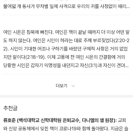
리고 그러한 읽고 보는 행위 안에서, 적어도 우리는(독자들은) 관심을
물여덟 개 동사가 무차별 일제 사격으로 우리의 귀를 사정없이 때리
기울여 줄 누군가를 향한 그 여자의 호소에 응답한다.
는데, 그 모든 동사의 주어는 바로 하나님이다. ‘주님’이 거의 모든 문
_“1장 위로하는 자가 없음”에서
장마다 반복된다. 그리고 모든 것을 가루로 만든 그 포격 이후, 오직
흙먼지를 뒤집어쓴 채 “할 말을 잃[은]” 침묵밖에 남지 않는다(10
여인 시온은 침묵에 빠진다. 여인은 책이 끝날 때까지 더 이상 어떤 말
절).
도 하지 않는다. 여인은 시인이 하라는 대로 주께 부르짖었다(2:20-2
_“2장 하나님께서 진노하신 날”에서
2). 시인이 기대한 어조나 구하기를 바랐던 구체적 사항은 거의 없었
지만 말이다(2:18-19). 이제 고통에 찬 여인 시온의 간결함에 거의
당황한 시인은 갑자기 익명성을 내던지고 자신(3:1)과 자신이 견뎌
온 고뇌(1-18절)를 밝힌다. 그렇다고 익명성을 완전히 버린 것은 아
닌데, 자신의 이름을 밝히지는 않기 때문이다. 그렇지만 시인은 누가,
더보기
왜 말하고 있는지 분명히 알려 준다. 내 입장처럼, 3장의 화자가 지금
까지 우리의 생각을 안내해 온 바로 그 동일한 시인이라고 추정한다
면 말이다. 그는 “지금부터는 내가 말하겠습니다”라고 하는 것 같다.
추천글
_“3장 절망의 구덩이에서 붙드는 소망”에서
류호준 (백석대학교 신학대학원 은퇴교수, 다니엘의 샘 원장):
교회
와 신앙 공동체에서 잊힌 책이 코로나19와 함께 돌아왔다. 지금은 슬