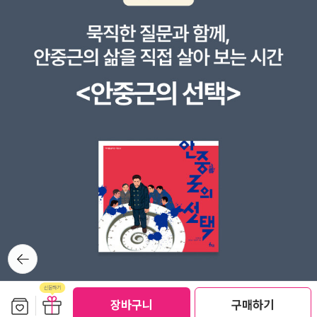
뒤로가
기
보관함담기
선물하기
장바구니
구매하기
선물하기