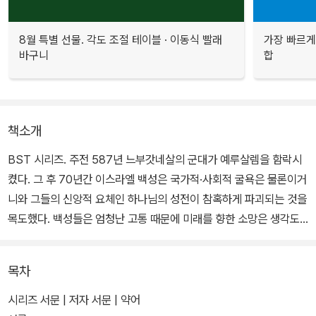
8월 특별 선물. 각도 조절 테이블 · 이동식 빨래
가장 빠르게
바구니
합
책소개
BST 시리즈. 주전 587년 느부갓네살의 군대가 예루살렘을 함락시
켰다. 그 후 70년간 이스라엘 백성은 국가적·사회적 굴욕은 물론이거
니와 그들의 신앙적 요체인 하나님의 성전이 참혹하게 파괴되는 것을
목도했다. 백성들은 엄청난 고통 때문에 미래를 향한 소망은 생각도
못했고 현실을 견딜 수 없는 지경에 이르렀다. 모든 것이 사라졌다. 이
때 눈물에 잠겼으나 믿기 힘들 정도로 아름답고 섬세한 다섯 개의 시
목차
가 나온다.
시리즈 서문 | 저자 서문 | 약어