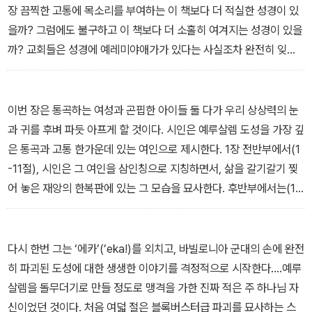
장 끔찍한 고통에 목소리를 부여하는 이 책보다 더 적실한 성경이 있
을까? 그럼에도 불구하고 이 책보다 더 소홀히 여겨지는 성경이 있을
까? 교회들은 성경에 예레미야애가가 있다는 사실조차 완전히 잊어
버린 것 같고, 그렇기에 이 부분을 읽거나 설교하는 경우 역시 드물다.
많은 (특정 연령의) 그리스도인들이 예레미야애가와 연결되는 유일
한 지점은 토머스 치점(Thomas Chisholm)의 찬송가 “오 신실하신
이번 장은 통곡하는 여성과 곤핍한 아이들 둘 다가 우리 상상력의 눈
주”를 부를 때뿐일 텐데, 어쩌면 그들은 그 찬송가의 가사 일부가 예
과 귀를 후벼 파듯 아프게 할 것이다. 시인은 예루살렘 도성을 가장 깊
레미야애가 3:23에서 왔다는 사실조차 모를 수도 있다.
은 통곡과 고통 한가운데 있는 여인으로 제시한다. 1장 전반부에서(1
_“서론”에서
-11절), 시인은 그 여인을 삼인칭으로 지칭하면서, 삶을 갈기갈기 찢
어 놓은 재앙의 한복판에 있는 그 모습을 묘사한다. 후반부에서는(12
-22절), 여자 도성이 직접 자신을 위해 말할 수 있게 한다. 사실 시인
에게는 선택의 여지가 없다. 그가 말하는 중간에 여자가 불쑥 끼어들
기 때문이다. 여자는 처음에는 하나님께, 그런 뒤 (우리, 즉 독자들을
다시 한번 그는 ‘에카’(’eka!)를 외치고, 바빌로니아 군대의 손에 완전
포함한) 지나가는 어떤 나그네라도 자신의 고통을 봐 달라고 애처롭
히 파괴된 도성에 대한 생생한 이야기를 격정적으로 시작한다.…예루
게 부르짖는다. 그 지점에서 (읽기를 중단하는 것 외에는) 선택의 여
살렘을 돌무더기로 만들 정도로 맹격을 가한 진짜 적은 주 하나님 자
지가 없는 것은 바로 우리다. 읽는 것은 곧 보는 것이기 때문이다. 그
신이었던 것이다. 처음 여덟 절은 블록버스터급 파괴를 묘사하는 스