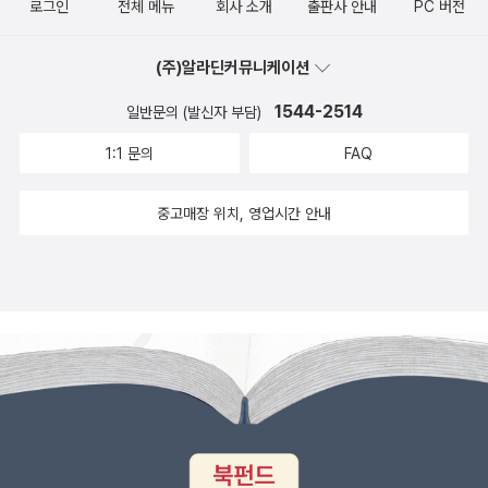
균형 있게 제시하려는 목적으로 기획되었다. 신약 책임 편집자로는
로그인
전체 메뉴
회사 소개
출판사 안내
PC 버전
존 스토트가 섬겼고, 구약 책임 편집자로는 알렉 모티어, 주제별 책임
편집자로는 데릭 티드볼이 섬기고 있다. ■ 대상 독자 - 모든 성경이
(주)알라딘커뮤니케이션
하나님의 감동으로 된 것으로 교훈과 책망과 바르게 함과 의로 교육
1544-2514
일반문의 (발신자 부담)
하기에 유익하다고 믿는 신자 - 성경 본문을 정확하게 해설하고, 그리
스도인의 삶에 접목시키기 위해 애쓰는 목회자 - 선교단체나 기독교
1:1 문의
FAQ
학교 등에서 말씀 연구와 그 구체적인 실천을 고민하는 리더 - 예레미
야애가를 통해 절망에서 소망으로, 영적 순례를 떠나기 원하는 독자
중고매장 위치, 영업시간 안내