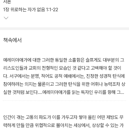
히브리어 알파벳을 따라 구성된 이 시는 죄와 반역, 그에 따른 하나님
서론
의 진노의 원인, 그리고 심판의 도구가 누구인지 밝힌다. 또한 힘든 시
1장 위로하는 자가 없음 1:1-22
기에 실종된 하나님의 소리, 곧 그분의 침묵에서 답을 찾도록 돕는다.
이 탄식시는 당시 울부짖는 이스라엘에게 그랬듯이, 여전히 고통에
신음하는 오늘날 그리스도인들에게도 소망이 될 것이다.
책속에서
존 스토트의 후계자라고도 불리는 크리스토퍼 라이트는 구약학자로
서 명성이 자자하다. 특히 그리스도인들에게 대선지서를 알리는 데
예레미야애가에 대한 그러한 동일한 소홀함은 슬프게도 대부분의 그
안내자 역할을 톡톡히 했다. 이번에 출간된 책은 <BST 예레미야애
리스도인들과 교회의 전형적인 모습인 것 같다고 고백해야 할 것이
가>로, <BST 예레미야>에 이어 나온 그의 후속작이다.
다. 서구에서는 분명, 적어도 공적 예배에서는, 진정한 성경적 탄식에
참여하려는 의지는 물론이고 그러한 탄식을 위한 어휘나 능력조차 상
실한 것처럼 보인다.…예레미야애가를 읽는 독자인 우리를 향해 그저
‘봐 달라고’ 요청한다. 그의 말에 주석을 다는 것은 (아무리 늦었을지
라도) 간청하는 그 목소리에 반응하는 일이며, 다른 이들에게도 동일
한 일을 하도록 초청하는 일이다.
인간이 겪는 고통의 파도가 이를 가두고자 쌓아 올린 어떤 제방도 무
_“저자 서문”에서
력하게 만들 만큼 위협적으로 몰아치는 세상에서, 상상할 수 있는 가