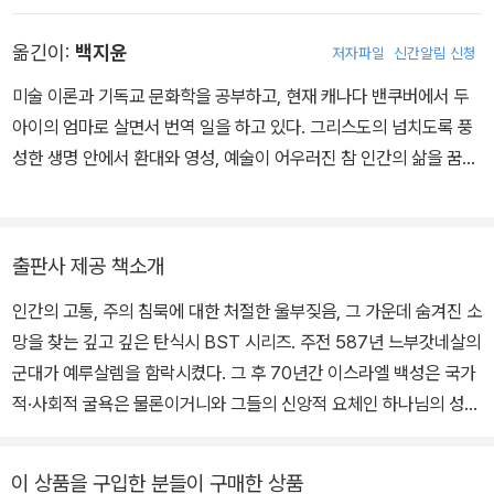
금 소망을 바라보게 만드는지 아름다운 필치로 논증해 낸다. 팬데믹
로 돌아와 다문화 선교사를 양성하기 위한 국제훈련센터인 기독교열
옮긴이:
백지윤
저자파일
신간알림 신청
의 한가운데서 고통의 의미를 묻는 그리스도인들에게 이보다 깊은 묵
방대학의 학장 및 총장으로 섬기면서 학생들을 가르쳤다. 현재는 제3
상 거리를 주는 책은 없을 것이다!
세계에 속한 목회자와 리더를 교육과 문서운동으로 섬기는 랭햄 파트
미술 이론과 기독교 문화학을 공부하고, 현재 캐나다 밴쿠버에서 두
너십 인터내셔널에서 국제 사역 디렉터로 일하고 있다. 저서로는 『전
아이의 엄마로 살면서 번역 일을 하고 있다. 그리스도의 넘치도록 풍
도서, 당혹스러운 세상에서 믿음을 묻다』, 『회복하시는 하나님』, 『구
성한 생명 안에서 환대와 영성, 예술이 어우러진 참 인간의 삶을 꿈꾼
약을 어떻게 설교할 것인가』, 『구약에 나타난 예수, 성령, 하나님』,
다. 《오늘이라는 예배》, 《세상에 생명을 주는 신학》(이상 IVP), 《온
『UBC 신명기』(이상 성서유니온), 『하나님의 선교』, 『BST 예레미
마음 다하여》(바람이불어오는곳) 등 여러 권의 책을 우리말로 옮겼
야』, 『현대를 위한 구약윤리』(이상 IVP), 『다니엘서 강해』(CUP) 등
다.
출판사 제공 책소개
이 있다.
인간의 고통, 주의 침묵에 대한 처절한 울부짖음, 그 가운데 숨겨진 소
망을 찾는 깊고 깊은 탄식시 BST 시리즈. 주전 587년 느부갓네살의
군대가 예루살렘을 함락시켰다. 그 후 70년간 이스라엘 백성은 국가
적·사회적 굴욕은 물론이거니와 그들의 신앙적 요체인 하나님의 성전
이 참혹하게 파괴되는 것을 목도했다. 백성들은 엄청난 고통 때문에
미래를 향한 소망은 생각도 못했고 현실을 견딜 수 없는 지경에 이르
이 상품을 구입한 분들이 구매한 상품