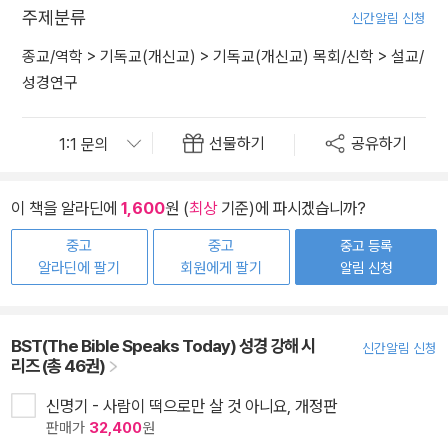
주제분류
신간알림 신청
종교/역학
>
기독교(개신교)
>
기독교(개신교) 목회/신학
>
설교/
성경연구
선물하기
공유하기
이 책을 알라딘에
1,600
원 (
최상
기준)에 파시겠습니까?
중고
중고
중고 등록
알라딘에 팔기
회원에게 팔기
알림 신청
BST(The Bible Speaks Today) 성경 강해 시
신간알림 신청
리즈 (총 46권)
신명기 - 사람이 떡으로만 살 것 아니요, 개정판
판매가
32,400
원