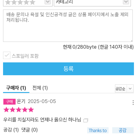
시는 하나님을 원망하기도 했지만, 그래도 자신들의 소망이신 주님을
카테고리
찾았다. 이 시는 그러한 메시지를 고스란히 담고 있고, 고통이 곧 소망
의 씨앗이 될 수 있음을 전하기에 그들은 붙잡았을 것이다. 전 세계를
집단 공황에 빠뜨린 팬데믹 상황은 우리를 여인 시온의 자리로 데려
간다. 그렇기에 현대 교회가 잊어버렸던 이 책 예레미야애가를 다시
찾아 읽어야 한다. 저자는 예레미야애가의 탄식들이 눈앞의 치욕과
현재
0
/280byte (한글 140자 이내)
고통을 심판과 죄의 관점에서 바라보게 한다는 점을 짚는다. 이러한
스포일러 포함
관점은 우리를 회개의 자리로 인도한다. 그와 더불어, 하나님께 부르
등록
짖는 희생자들의 울음소리에 귀 기울이고 함께 슬퍼하는 자리로 안내
한다. 그 자리에서 우리는 고통과 어둠과 황폐함 가운데 “오, 신실하
신 주”, “주의 인자는 끝이 없고”라는 찬양을 부른다. ‘십자가’와 ‘부
구매자 (1)
전체 (1)
활’이 분리될 수 없듯, 주의 ‘심판’과 ‘회복’은 연결되어 있다. 주의 진
온기
2025-05-05
노가 끔찍할지언정 그 진노를 영원히 품지 않으시는 하나님께 소망을
메뉴
두는 것은 예레미야애가를 통해 오늘날 우리가 배워야 할 점이다. *
우리를 치실지라도 언제나 옳으신 하나님
이 책은 BST 구약성경 강해 시리즈 중 하나입니다. 특징 - 쉽고 논리
적인 성경 강해 - 당시 시대 상황과 그 특징을 살린 탁월한 주해 - 시
공감 (
1
)
댓글 (0)