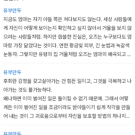
런 이모의 말을 처리하느라 옆으로 기운다. 마치 데이터가 추가로
밥 삼촌이 말한다. 오즈가 고개를 끄덕인다.
는 약간의 시간이 걸린다.
입력되어 사고를 재편성하려는 것처럼. 모와 내털리 둘 다 방한에
유부만두
「내가 가고 싶은데, 발목을 너무 심하게 다쳐서.」
「모린과 골드 씨 가족인 밥, 캐런, 내털리는, 두 번째 헬기로 빅베
적합하지 않은 부츠를 신었다. 엄마 역시 더 나을 것도 없는 발목
지금도 엄마는 자기 아들 쪽은 쳐다보지도 않는다. 세상 사람들에
나는 고개를 흔든다. 너무 믿어지지가 않아서 공포감마저 천천히
어 메디컬 센터로 이송 중입니다.」
까지 오는 군화식 부츠를 신었다.
게 자신이 어떻게 보이는지 확인하고 싶지 않아서 거울을 보지 않
찾아 든다.
엄마는 고개를 끄덕인다. 번스가 잠시 머뭇거리자 엄마가 고개를
어쩌면 캐런 이모가 엄마를 바라볼 때 보인 표독한 눈길 때문이었
으려는 사람들처럼. 하지만 씁쓸한 진실은, 오즈는 누구보다도 엄
「내가 갈 수 있어.」 오즈는 아주 좋은 생각이라는 듯이 신이 나서
갸웃한다.
는지도, 아니면 엄마가 창문을 막는 데 이모가 아무런 도움을 주
마랑 가장 닮았다는 것이다. 연한 황금빛 피부, 긴 눈썹과 녹갈색
말한다. 안 돼! 나는 두 사람 사이에 끼어든다. 나는 밥 삼촌 앞에
「그런데 아드님은 같이 없었습니다. 구조대가 도착했을 때 캠핑
지 않아서 인지도, 아니면 나는 죽었고 모가 나의 가장 친한 친구
눈동자. 그렇지만 유령의 집 거울처럼 오즈는 엄마의 왜곡되고 지
코가 닿을 만큼 가까이 다가간다. 이러지 마세요.
카 안에 없었다고 합니다. 다른 사람의 말에 의하면, 아드님과 개
여서인지도, 아니면 엄마가 카민스키 부인에게 모를 돌보겠다고
나치게 확대된 상(像)이다. 그래서인지 엄마는 오즈가 태어났을
「엄마를 찾을 수 있겠어?」 밥 삼촌은 마치 오즈의 생각에 감동이
는 아침에 나갔다고 하더군요.」
한 약속 때문인지도, 또 아니면 엄마는 이미 내린 결정을 번복하
때부터 그 아이와 마주하는 것을 거부해 왔다.
라도 한 듯이 눈썹을 치켜 올리며 말한다.
유부만두
혼란스러워하는 엄마의 눈이 커진다. 「그럴 리가 없어요. 오즈가
지 않는 사람이어서 인지도 모른다. 이유가 뭐든, 엄마는 캐런 이
엄마는 주먹을 꼭 쥔 채 그 자리에 계속 서서 어두운 밖을 바라본
「빙고가 같이 가면 돼.」 오즈가 말한다. 「빙고는 누구든 찾을 수 있
후회란 감정을 갖고살아가는 건 힘든 일이고, 그것을 극복하고 나
거길 나왔을 리가 없는데. 절대 그럴 리가 없어요. 오즈는 그럴 행
모에게서 고개를 돌리고 다시 말한다. 「모, 네가 신어.」 그리고 아
다.
어. 핀이랑 숨바꼭질하면 언제나 빙고가 찾아냈어. 누나는 아주
아가는 것도 불가능하다.
동을 할 애가 아니에요. 우리 아들은, 걔는……」 엄마는 항상 이렇
무 말없이 몸을 돌려 다시 전장으로 되돌아간다.
잘 숨는데도.」
왜냐하면 이미 벌어진 일은 돌이킬 수 없기 때문에. 그래서 어떻
게 오즈를 설명하는 데 확신이 없고 어려워한다. 「그 애는 생각이
모는 추워서 몸을 제대로 가누지도 못한다. 모의 근육은 격렬히
「아주 좋은 생각이네!」
게든 이미 벌어진 일을 조금이라도 받아들이기 쉽게 착각을 만들
좀 단순해요.」 엄마는 결국 말을 해버린다. 「스스로 그런 생각을
떨리고, 손가락은 얼어서 곱은 상태다. 그래도 가까스로 내 티셔
제발요. 나는 애원한다. 제발, 밥 삼촌, 지금 무슨 짓을 하려는 건
어 내는 것이 그 괴로움으로부터 자신을 보호할 방법의 하나지만,
할 수 있는 애가 아니에요.」
츠와 파카를 껴입는 데 성공한다. 그리고 부츠를 벗고, 찢어진 청
지 다시 생각해 봐요.
엄마는 그런 착각에 빠지지도 못하는 사람이다.
번스의 턱이 씰룩거린다. 아주 미세하지만 그의 감정에 동요가 있
바지 위에 내 운동복 바지를 겹쳐 입은 뒤 내 작은 어그 부츠에 발
「빙고가 같이 가면, 엄마랑 여기로 다시 돌아오는 길을 찾을 때도
다는 것을 알리는 징후다. 「죄송합니다.」 그가 말을 이어 간다. 「하
유부만두