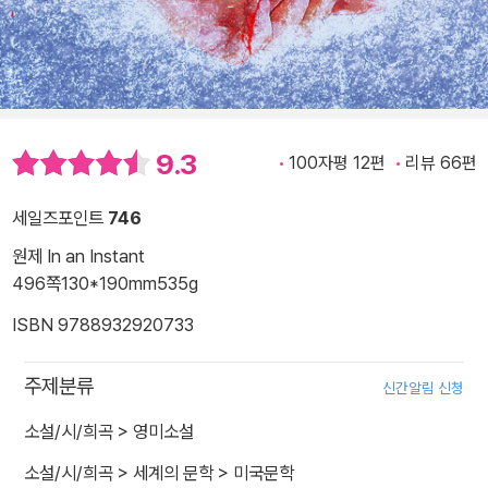
9.3
100자평 12편
리뷰 66편
세일즈포인트
746
원제 In an Instant
496쪽
130*190mm
535g
ISBN 9788932920733
주제분류
신간알림 신청
소설/시/희곡
>
영미소설
소설/시/희곡
>
세계의 문학
>
미국문학