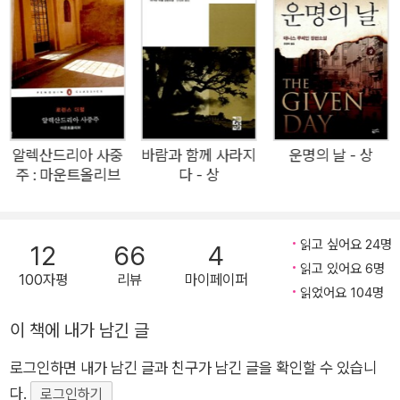
아.」
선택을 한다는 것이 얼마나 어려운지, 또 어떤 의미를 지니는지를
매우 감동적이면서 밀도 있게 탐구한다. 한겨울, 스키 여행 중 갑
작스러운 자동차 추락 사고로 막내딸 핀이 즉사하는 비극적인 상
황이 발생한다. 한 아이의 죽음을 애도하기도 어려울 정도의 혹한
의 상황에 무방비로 놓인 사람들, 이들은 어느 순간부터 한 켤레
의 어그 부츠와 한 쌍의 장갑을 놓고 날카로운 신경전을 하게 된
알렉산드리아 사중
바람과 함께 사라지
운명의 날 - 상
주 : 마운트올리브
다 - 상
다. 가족들은 그날 아침 옷을 입고 양말을 신고 부츠를 신고 장갑
을 끼며, 아무도 그 방한 용품들이 친밀했던 두 가족의 우정을 깨
뜨리는 것에 더해 자신들의 운명까지도 바꾸어 놓을 줄은 몰랐다.
읽고 싶어요 24명
12
66
4
두 가족의 우정과 삶을 산산조각 낸 사고와 그날 있었던 미묘한
읽고 있어요 6명
100자평
리뷰
마이페이퍼
일들에 대한 풀리지 않는 미스터리는 현장에 있던 열한 명이 각각
읽었어요 104명
다르게 기억한 조각들로 인해 더욱 혼란스럽다. 작가는 독자가 그
이 책에 내가 남긴 글
조각들을 꿰어 맞추도록 즉사한 막내딸 핀의 입을 빌어 능숙하게
등장인물들을 오가며 상황을 묘사한다. 가족을 향한 애정 어린 시
로그인하면 내가 남긴 글과 친구가 남긴 글을 확인할 수 있습니
선을 지닌 솔직하고 맑은 영혼인 열여섯 살 핀의 목소리를 통해
다.
로그인하기