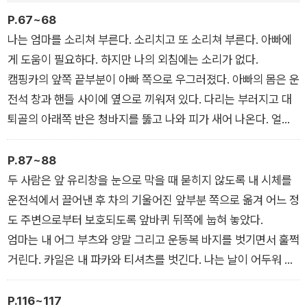
다르게 기억한 조각들로 인해 더욱 혼란스럽다. 작가는 독자가 그
P.67~68
조각들을 꿰어 맞추도록 즉사한 막내딸 핀의 입을 빌어 능숙하게
나는 엄마를 소리쳐 부른다. 소리치고 또 소리쳐 부른다. 아빠에
등장인물들을 오가며 상황을 묘사한다.
게 도움이 필요하다. 하지만 나의 외침에는 소리가 없다.
캠핑카의 앞쪽 끝부분이 아빠 쪽으로 우그러졌다. 아빠의 몸은 운
전석 창과 핸들 사이에 옆으로 끼워져 있다. 다리는 부러지고 대
퇴골의 아래쪽 반은 청바지를 뚫고 나와 피가 새어 나온다. 얼굴
은 깨진 유리 파편에 온통 찢기고 눈과 함께 얼어붙었다. 사방은
온통 피투성이다.
P.87~88
제발, 나는 애원한다. 제발 와서 아빠를 좀 도와줘.
두 사람은 앞 유리창을 눈으로 막을 때 묻히지 않도록 내 시체를
파르르 떨며 눈을 뜬 아빠는, 통증뿐 아니라 점점 선명해지는 시
운전석에서 끌어낸 후 차의 기울어진 앞부분 쪽으로 옮겨 어느 정
야로 들어오는 광경에 겁에 질려 한 번 더 신음을 내뱉는다. 아빠
도 주변으로부터 보호되도록 앞바퀴 뒤쪽에 눕혀 놓았다.
는 작은 소리로 내 이름을 중얼거리다가 나를 발견하고 끔찍한 비
엄마는 내 어그 부츠와 양말 그리고 운동복 바지를 벗기면서 훌쩍
명을 내지른다. 아빠를 따라 같이 내 쪽을 돌아본 나는 재빨리 고
거린다. 카일은 내 파카와 티셔츠를 벗긴다. 나는 날이 어두워 나
개를 돌려 버린다. 나의 죽음은 생각했던 것만큼 순식간에 일어난
의 벗은 몸이 카일에게 보이지 않아 다행이라고 생각하며 바라본
일도, 고통 없는 죽음도 아니었다. 반쯤 잘린 내 머리에 있는 눈과
다. 이미 죽은 다음에도 살아 있을 때와 똑같이 부끄러운 마음이
P.116~117