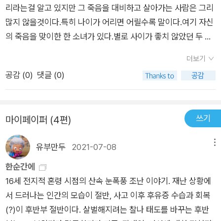
리라는걸 알고 있지만 그 죽음을 대비하고 살아가는 사람은 그리
많지 않을것이다.특히 나이가 어리면 어릴수록 말이다.여기 자신
의 죽음을 맞이한 한 소녀가 있다.별로 사이가 좋치 않았던 두 부
모님은 매일 티격태격이었으며 이혼이라는 말이 쉽사리 오가는
더보기
사이가 되어버린지 오래다.그리고 두명의 언니가 존재했으며 막
공감 (
0
)
댓글 (0)
내딸인 열여섯 살 고등학생 핀이 바로 이책의 이야기를 이끌어가
는 소녀다.자신에게 정신지체를 앓고 있는 남동생이 한명 존재한
다.아빠는 늘 남동생 곁에 있어야하는 존재이며 변호사인 엄마는
쓰기
마이페이퍼 (4편)
매사에 철두철미한 존재이지만 애써 장애가 있는 아들의 존재를
외면하며 살아간다.그리고 오랜시간 함께한 동갑내가 친구인 아
유부만두
2021-07-08
메뉴
이들의 친이모는 아니지만 캐런이모로 불리우며 유대관계를 유
지하며 살아간다.그리고 핀의 절친인 모린은 둘도 없는 친구이다.
한순간에
그저 친구가 좋고 파티에 남자친구를 데려가고 싶어 망설이다 문
16세 전지적 혼령 시점의 산속 눈폭풍 조난 이야기. 재난 상황에
자메시지를 보내는 그런 소녀는 어느날 예기치 못한 상황과 맞부
서 드러나는 인간의 모습이 절반, 사고 이후 후유증 수습과 회복
딪치게 되는데.... 매년 떠나는 여행이었다.가족간의 친목을 지키
(?)이 후반부 절반이다. 살벌해지려는 찰나 태도를 바꾸는 후반