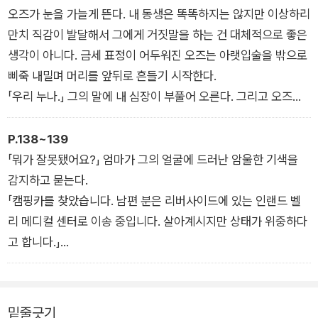
입은 소리 없는 비명을 지르며 벌려진 채 굳어 있고 괴기하게 아
들다니 참 웃기는 일이다.
오즈가 눈을 가늘게 뜬다. 내 동생은 똑똑하지는 않지만 이상하리
빠 쪽을 향해 있다. 내 몸에 그 많은 피가 있었다는 게 믿어지지
다 끝나자, 엄마가 앞 유리창을 통해 옷을 가지고 차로 들어간다.
만치 직감이 발달해서 그에게 거짓말을 하는 건 대체적으로 좋은
않을 만큼 엄청난 양의 피가 흘러 아빠 주변에 웅덩이를 만들고
「모, 이거 입어.」 엄마가 옷 더미를 옆에 내려놓으며 말한다.
생각이 아니다. 금세 표정이 어두워진 오즈는 아랫입술을 밖으로
있다.
모가 침을 삼키며 추위 때문에 떨던 것보다 더 심하게 몸을 떤다.
삐죽 내밀며 머리를 앞뒤로 흔들기 시작한다.
아빠는 자리에서 벗어나 나에게 다가가려고 안간힘을 쓰지만, 끔
어둠 속에서도 내 코트에 묻은 피가 보인다.
「우리 누나.」 그의 말에 내 심장이 부풀어 오른다. 그리고 오즈가
찍한 통증이 뒤따른다. 그런 아빠에게 나는 제발 그대로 있으라
「핀 옷이에요?」 물어보는 내털리의 목소리가 딸꾹거린다. 내털리
아주 뜻밖의 행동을 한다. 아무 말 없이 내가 있는 곳으로 다가가
고, 나는 괜찮고 더 이상 아프지 않다고 소리친다. 나는 이런 말들
는 내가 거기 없다는 사실을 지금에서야 깨달았거나 아니면 잊고
더니 내 옆에 무릎을 꿇고는 내 얼굴을 눈으로 덮는다. 그러고는
P.138~139
을 마구 쏟아 낸다. 고함도 질러 본다. 생각으로 전달해 보려고도
있다가 이제야 다시 생각난 것처럼 행동한다. 내털리의 뇌는 지금
속삭인다.
「뭐가 잘못됐어요?」 엄마가 그의 얼굴에 드러난 암울한 기색을
하지만, 아빠는 듣지 못한다. 계속 근육을 혹사시키며 고통에 얼
일어나는 상황을 제대로 처리하지 못하는 것 같다.
「잘 자, 누나.」 오즈가 일어서자, 밥 삼촌이 말한다.
감지하고 묻는다.
굴이 일그러질 만큼 간절하게 그 자리에서 빠져나오려고 애쓴다.
내털리의 말에 엄마는 갑자기 고개를 들어 캐런 이모와 내털리를
「오즈, 난 걱정이 돼.」 왠지 삼촌의 말투에서 느껴지는 기운이 내
「캠핑카를 찾았습니다. 남편 분은 리버사이드에 있는 인랜드 벨
하지만 내가 할 수 있는 것은 단지 지켜보며 기도하는 것뿐이다.
발견하고는 마치 그들이 거기 있었던 사실을 잊었던 듯 흠칫 놀란
몸의 털들을 쭈뼛쭈뼛 곤두서게 만든다. 오즈가 고개를 갸웃한다.
리 메디컬 센터로 이송 중입니다. 살아계시지만 상태가 위중하다
마침내 내 기도가 통해서 아빠가 고통으로 기절할 때까지.
다.
「네 엄마가 떠난 지 한참이 지났잖아. 가다가 길을 잃었을까 봐 말
고 합니다.」
캐런 이모의 눈이 이리저리 움직이고 동공이 확장된다.
이야.」
엄마는 아빠가 아직 살아 있다는 말에 눈을 질끈 감으며 안도의
「부츠는 내털리가 신어야 될 것 같아.」 내털리를 껴안은 이모의
오즈가 미간을 찌푸리고, 나의 맥박이 요동친다.
한숨을 내쉰다. 그가 전하러 온 나쁜 소식이 이것이 전부라고 생
거친 눈길이 내 옷더미 위를 잽싸게 내달린다. 엄마의 얼굴이 캐
「누군가 너희 엄마를 찾으러 가야 할 것 같아.」
각했던 엄마가 아직 또 다른 소식이 남아 있다는 것을 깨닫는 데
밑줄긋기