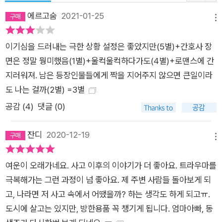
에르고숨
2021-01-25
메뉴
이기심을 드러내는 극한 상황 설정은 좋았지만(5별)+간호사 장
면은 정말 뭥미했음(1별)+울컥울컥하다가도(4별)+로맨스에 간
지러워져. 남은 등장인물들에게 짝을 지어주지 않으면 큰일이라
도 나는 걸까(2별) =3별
공감 (
4
)
댓글 (0)
잔디
2020-12-19
메뉴
여운이 오래가네요. 사고 이후의 이야기가 더 좋아요. 트라우마를
극복해가는 그런 과정이 넘 좋아요. 제 주변 사람들 돌아보게 되
고, 나라면 저 사고 속에서 어땠을까? 하는 생각도 하게 되고ㅠ.
도시에 살고는 있지만, 방한용품 꼭 챙기게 됩니다. 엄마아빠, 동