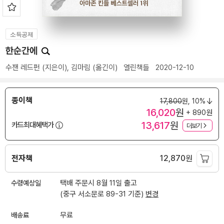
소득공제
한순간에
수잰 레드펀
(지은이),
김마림
(옮긴이)
열린책들
2020-12-10
종이책
17,800
원,
10%
16,020
원
+ 890원
13,617
원
카드최대혜택가
더보기
전자책
12,870
원
수령예상일
택배 주문시 8월 11일 출고
(중구 서소문로 89-31 기준)
변경
배송료
무료