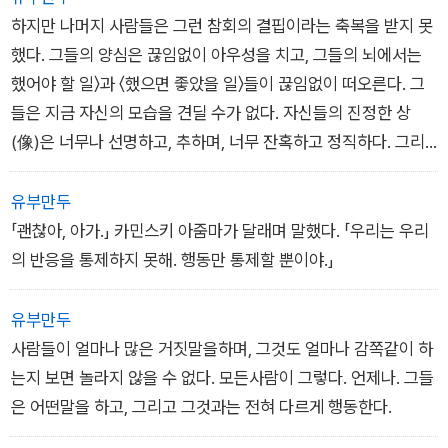
을 밀어 넣는다. 내 양말은 장갑처럼 손에 낀다. 그리고 마지막으
도움이 되겠네.」
지만 같이 있지 않았답니다. 일단 아드님을 계속 찾도록 구조대에
하지만 나머지 사람들은 그런 참회의 결핍이라는 축복을 받지 못
로, 캐런 이모의 쏘아보는 눈길과 바람을 차단하기 위해 내 파카
나는 오즈를 돌아본다. 아주 진지하게 고개를 끄덕이는 오즈의 얼
지시를 내렸어요.」
했다. 그들의 양심은 끊임없이 아우성을 치고, 그들의 뇌에서는
의 후드를 뒤집어쓰고 턱까지 조여 맨다.
굴은, 남자들끼리 뭔가 심각한 대화를 할 때 짓는 아빠의 표정을
엄마는 빨갛고 갈라진 손을 내려다보며 부정 혹은 당혹감, 과부하
했어야 할 일〉과 〈했으면 좋았을 일〉들이 끊임없이 떠오른다. 그
따라하고 있다.
때문인지 고개를 앞뒤로 흔든다.
들은 지금 자신의 모습을 견딜 수가 없다. 자신들의 진정한 상
모, 도와줘. 나는 울부짖는다. 하지만 모는 이 상황을 전혀 알 리
「경찰견 부대가 곧 이리로 올 겁니다.」 번스가 말한다.
(像)은 너무나 선명하고, 추하며, 너무 잔혹하고 정직하다. 그리
가 없다. 모는 안에서 오즈가 돌아오기 전에 되도록 빨리 눈을 녹
「그리고 아직 밤이 되기 전에 아직 한 시간 정도가 남아 있으니,
고 나는 어떤 가장된 자아나일말의 무지 없이, 우리가 우리 자신
이는 데만 집중한다.
바라건대……」
을 그렇게 숨김없이 적나라하게 봐서는 안 되며, 또한 우리의 본
유부만두
「가기 전에 말이야.」 밥 삼촌이 말한다. 「내가 줄 게 있어.」
「한 시간이라뇨?」 엄마가 비명을 내지르듯 그의 말을 가로막는
성이 날 것 그대로 드러나서도 안 된다는것을 깨닫는다.
「괜찮아, 아가.」 카민스키 아줌마가 달래며 말했다. 「우리는 우리
오즈는 여전히 아빠의 표정을 흉내 내며 고개를 끄덕인다. 그리고
다. 「한 시간이라니 그게 무슨 말이에요? 내 딸과 아들이 숲을 헤
엄마와 모와 클로이 언니는 각기 다른 후회로 고통스럽다. 물론
의 반응을 통제하지 못해. 행동만 통제할 뿐이야.」
내 공포감이 차가워진다. 상황이 이보다 더 나빠질 수 없다고 생
매고 있어요. 밤이 온다고 구조를 멈춰선 안 돼요.」
그 근본적인 원천은 시간을 되돌리고 싶고, 운명을 뒤바꾸고 싶
각하지만, 뭔가 더 나빠지는 게 확실하다.
고, 그리고 그때의 자신보다 더 나은 자신이기를 바라는 강렬한
유부만두
「너하고 빙고가 엄마를 찾다 보면 힘을 내기 위해 먹을 게 필요할
욕망이라는 점에서는 같지만 말이다.
사람들이 얼마나 많은 거짓말을하며, 그것도 얼마나 감쪽같이 하
거야.」
는지 보면 놀라지 않을 수 없다. 모든사람이 그렇다. 언제나. 그들
「배고파.」 오즈가 말한다.
은 어떤말을 하고, 그리고 그것과는 전혀 다르게 행동한다.
「맞아. 자, 그러니까 우리 이렇게 하자. 나한테 크래커 두 봉지가