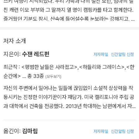
스키 여행이 시작되었다. 우리 가족과 나의 절친 모린, 엄마의 절
친 캐런 이모 부부와 그 딸까지 열 명이 캠핑카를 타고 함께한다.
즐거웠던 기분도 잠시, 산속에 들어설수록 눈보라는 강해지고, 눈
깜짝할 사이 세상은 어둡게 변한다. 조심히 움직이던 캠핑카 앞에
사슴이 나타나고, 불행히도 캠핑카는 가드레일을 들이받고 산자
저자 소개
락으로 추락한다.
지은이:
수잰 레드펀
이때 나는 즉사한다. 나는 육체를 벗어난 영혼이 되어 그 자리에
저자파일
신간알림 신청
있는 모두를 자세히 볼 수 있는 상태가 된다. 나의 죽음에 가족들
최근작 :
<평범한 날들은 사라졌고>
,
<하들리와 그레이스>
,
<한
모두 충격을 받지만 어두워지는 저녁, 즉시 조난 요청을 하러 이
순간에>
… 총 33종
(모두보기)
동해야 할지 그대로 하룻밤을 버틴 뒤 밝아지면 행동할 것인지 벌
자신의 주변에서 일어나는 일들에 끊임없이 소설적 상상력을 작
써부터 의견 충돌이 시작된다.
동시키는 진정한 이야기꾼이자 재담가. 미국 캘리포니아 주립 공
언니네 커플은 이대로 있을 수 없다며 먼저 눈길을 나선다. 아빠
과 대학에서 건축을 전공했다. 2013년 학대하는 남편에게서 자
는 심한 부상으로 기절 상태이고, 엄마 역시 구조대를 찾으러 길
신과 두 아이를 구하는 한 여인의 이야기『허시 리틀 베이비』를 발
을 나선다.
표해 처음 작가의 길로 들어섰다. 2020년 두 가족의 조난과 그
엄마가 캠핑카를 떠나기 전 내 시체에서 옷을 벗겨 내 절친 모린
옮긴이:
김마림
저자파일
신간알림 신청
이후 벌어지는 갈등을 생생한 캐릭터와 감각적 묘사로 그려 낸
에게 줄지, 엄마 친구 딸인 내털리에게 줄지 잠시 고민하지만 모