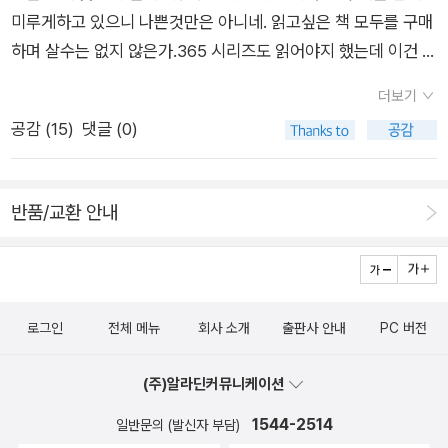
미루게하고 있으니 나쁜것만은 아니네. 읽고싶은 책 모두를 구매
더 나은 자신이기를 바라는 강렬한 욕망이라는 점에서는 같지만
하며 살수는 없지 않은가.365 시리즈도 읽어야지 했는데 이건 고
말이다.「괜찮아, 아가.」 카민스키 아줌마가 달래며 말했다. 「우리
흐에디션이 알서점인거라 미뤄뒀고.오늘도 열독해봐야겠네.
는 우리의 반응을 통제하지 못해. 행동만 통제할 뿐이야.」사람들
더보기
이 얼마나 많은 거짓말을하며, 그것도 얼마나 감쪽같이 하는지 보
공감 (
15
)
댓글 (0)
면 놀라지 않을 수 없다. 모든사람이 그렇다. 언제나. 그들은 어떤
말을 하고, 그리고 그것과는 전혀 다르게 행동한다.「넌 날 잘 모르
잖아.」모가 말한다. 하지만 그렇게 말하는 모조차도 자신의 말이
반품/교환 안내
틀리다는 것을 안다. 대부분의 사람들이 살면서 인생 전반에 걸쳐
드러내는 것들보다 더 많은것들이 그 비극적인 하룻밤 사이에드
러났기 때문이다.「한 번에 한 발자국씩이요.」 뭔가심오한 경험과
깊은 통찰력에서 우러나오는 듯한 남자의 대답에, 나는모든 고통
로그인
전체 메뉴
회사 소개
출판사 안내
PC 버전
은 그 근원과 상관없이 다같은 것일지도 모른다는 생각이 든다.
「당신은 아직 여기 있어요.」 그가 계속 말한다. 그러니 선택의 여
(주)알라딘커뮤니케이션
지가 없어요. 1센티미터, 10센티미터씩이라도, 꼭 올바른 방향일
1544-2514
일반문의 (발신자 부담)
필요는 없어요. 하지만 그래도 계속 나아가야해요.냄새를 맡지 못