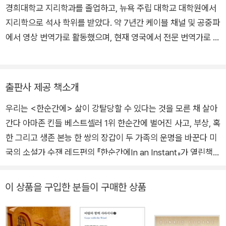
『한순간에』를 발표해 평론으로부터 경이로운 소설을 썼다는 찬
경희대학교 지리학과를 졸업하고, 뉴욕 주립 대학교 대학원에서
린에게 주고, 그때 캐런 이모의 얼굴에는 친구에 대한 심한 배신
사를 받았다. 출간 이후 아마존 킨들 베스트셀러 1위로 주목받았
지리학으로 석사 학위를 받았다. 약 7년간 케이블 채널 및 공중파
감이 서린다.
으며, 전 세계 24개 언어로 번역되었다. 레드펀은 건축을 하듯 다
에서 영상 번역가로 활동했으며, 현재 영국에서 전문 번역가로 일
엄마가 떠나자 캠핑카에는 기절한 아빠 옆에 내 친구 모린, 내 동
양한 아이디어를 떠올리고 핵심을 파고들며 플롯을 만드는 작가
하고 있다. 『말로 더머 클럽』,『기린과 함께 서쪽으로』, 『이렇게까
생이 있고, 캠핑카 뒤쪽에 캐런 이모네 가족이 모여 있다. 그때부
다. 현재 남편과 두 아이와 함께 캘리포니아 러구나비치에 살면서
지 아름다운, 아이들을 위한 세계의 공간』, 『서점 일기』, 『한순간
터 이 캠핑카 안에는 이전에 없던 경계와 미묘한 긴장감이 생긴
주거 및 상업 설계 전문 건축가로도 활동하고 있다. 『평범한 날들
에』 등을 번역하였다.
다. 지금까지 우리를 삼촌처럼 챙기고 우리 엄마 아빠와도 좋은
출판사 제공 책소개
은 사라졌고』는 남편에게 버림받은 싱글 맘과 하루아침에 아역
우정을 유지해 왔던 이모와 그 남편 밥이 자꾸 아빠의 노스페이스
스타가 된 딸의 이야기를 그린 작품이다. 우연한 성공으로 할리우
우리는 <한순간에> 삶이 강탈당할 수 있다는 것을 모른 채 살아
모자 그리고 내 동생의 장갑을 쳐다본다. 이때 물을 마시고 싶다
드의 중심에 선 평범한 가족이 돈과 명성, 사랑과 스캔들, 팬과 파
간다 아마존 킨들 베스트셀러 1위 한순간에 벌어진 사고, 부상, 혹
며 동생이 큰 몸을 움직여 이모를 밀친다. 그러자 이모가 한마디
파라치가 뒤엉킨 세계에 휘말리는 과정을 숨 가쁘게 그려 낸다.
한 그리고 생존 본능 한 쌍의 장갑이 두 가족의 운명을 바꾼다 미
한다. 「이러다 쟤 때문에 우리가 죽겠어.」 정신연령이 3세인 내 동
화려한 스포트라이트 뒤에 숨은 셀러브리티의 세계와 한 가족의
국의 소설가 수잰 레드펀의 『한순간에In an Instant』가 열린책들
생은, 우리 가족 모두가 사랑과 애정으로 잘 돌보아 왔다. 누구를
일상을 경쾌한 필치로 절묘하게 엮어 내며, 마지막까지 눈을 뗄
에서 출간되었다. 2020년 3월 미국에서 출간된 이후 즉시 영미
해할 아이가 아니다. 이모의 그 한마디가 나의 피를 얼어붙게 한
수 없게 만드는 중독적인 할리우드 가족 드라마.
권에서 12,000여 건의 온라인 평가가 달리고, 여전히 아마존 상
다. 그 이후 밥은 동생을 캠핑카 밖으로 데리고 나간다. 그리고 이
이 상품을 구입한 분들이 구매한 상품
위 순위권 내에 머물렀던 책으로, 재난을 당한 두 가족의 생존을
렇게 말한다. 「네 엄마가 떠난 지 한참이 지났잖아. 가다가 길을
위한 분투가 흥미진진하게 담긴 이야기이다. 참혹한 상황에서 인
잃었을까 봐 말이야. 누군가 너희 엄마를 찾으러 가야 할 것 같
간의 본성이 어떻게 발현되는지, 그리고 그런 상황에서 도덕적인