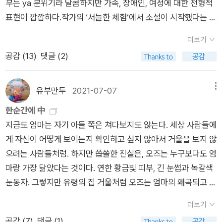
고 사랑하는 사람들과 시간을 보내고 싶은 아빠의 고집이었다.그
부는 ya 분위기라 달콤하지만 가족, 장애인, 여성에 대한 전형적
렇게 캠핑카를 끌과 출발한 여행은 캐런이모가족과 절친 모린.그
표현이 깝깝하다.작가의 ‘서늘한 체험’에서 소설이 시작했다는 후
리고 핀의 가족들이었다.오랜시간을 달려 도착한 곳은 눈으로 덮
기를 읽고나면 마음이 복잡해진다. 양심은 뭘까, 나 너 우리, 이렇
더보기
여 설국이 따로 없는 곳이었다.아빠는 도착하자마자 저녁을 먹으
게 시작하는 옛날옛적 국민학교 국어 교과서도 생각난다.
공감 (
13
)
댓글 (2)
러가야한다 말하고 그들은 각자 짐을 풀어 나갈 준비를 하고 다시
저녁먹을 장소로 출발하는데...하지만 이들은 저녁을 먹지 못하는
상황과 마주한다.눈길에 사슴을 만났고 당황한 아빠는 가드레일
유부만두
2021-07-07
메뉴
에 부딪치면서 차가 추락하고 만것이다.그리고 핀은 그 자리에서
한순간에 中
잔혹하게 죽음을 맞이하게 되는데..자신이 아무리 소리를 질러고
지금도 엄마는 자기 아들 쪽은 쳐다보지도 않는다. 세상 사람들에
더이상 부모님은 자신의 소리를 듣지 못한다,그리고 심각하게 다
게 자신이 어떻게 보이는지 확인하고 싶지 않아서 거울을 보지 않
친 아빠는 서서히 핀의 모습을 인지하고 슬퍼하지만 자신의 부상
으려는 사람들처럼. 하지만 씁쓸한 진실은, 오즈는 누구보다도 엄
또한 심각한 수준이다.이렇게 이들은 추위와 부상에 적응해사 하
마랑 가장 닮았다는 것이다. 연한 황금빛 피부, 긴 눈썹과 녹갈색
는 상황이 되고 각자의 방식으로 추위를 이겨내야만 한다.하지만
눈동자. 그렇지만 유령의 집 거울처럼 오즈는 엄마의 왜곡되고 지
이런 어려운 상황에서 이들을 바라보는 사람의 입장이라면 이성
나치게 확대된 상(像)이다. 그래서인지 엄마는 오즈가 태어났을
적으로 생각하여 서로 협동하여 모든것을 이겨내리라고 생각할
더보기
때부터 그 아이와 마주하는 것을 거부해 왔다.엄마는 주먹을 꼭
테지만 사람의 본능이란 그러하지 못한다.한짝의 어그부츠.장갑
공감 (
7
)
댓글 (1)