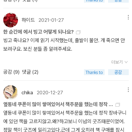
쥔 채 그 자리에 계속 서서 어두운 밖을 바라본다.후회란 감정을
으로 인해 오랜시간 가족처럼 지내며 자매와도 같았던 캐런이모
갖고살아가는 건 힘든 일이고, 그것을 극복하고 나아가는 것도 불
와 알수 없는 미묘한 신경전이 벌어지는 것이었다.이들은 그렇게
가능하다.왜냐하면 이미 벌어진 일은 돌이킬 수 없기 때문에. 그
하이드
2021-01-27
메뉴
자신들의 욕망과 본성을 드러내며 이성을 잃어가는데.. 이야기는
래서 어떻게든 이미 벌어진 일을 조금이라도 받아들이기 쉽게 착
죽음을 앚이한 핀의 시점에서 이어간다.자신이 죽음을 당했고 죽
한 순간에 에서 빙고 어떻게 되나요?
각을 만들어 내는 것이 그 괴로움으로부터 자신을 보호할 방법의
음을 인지하고 죽음에 대한 슬픔을 느끼는것도 잠시 두 가족의 비
빙고 죽나요? 이제 읽기 시작했는데, 출발이 불안. 개 죽으면 안
하나지만, 엄마는 그런 착각에 빠지지도 못하는 사람이다.하지만
극 앞에서 각자의 모습을 적확하게 표현하며 이야기 속으로 독자
보려구요. 보신 분들 좀 알려주세요.
나머지 사람들은 그런 참회의 결핍이라는 축복을 받지 못했다. 그
들을 이끌어간다.한순간에 일어난 사고로 인해 모든것이 무너져
들의 양심은 끊임없이 아우성을 치고, 그들의 뇌에서는 했어야 할
더보기
버린 두 가족의 모습은 인간의 본성을 제대로 나타내며 과연 나라
일〉과 〈했으면 좋았을 일〉들이 끊임없이 떠오른다. 그들은 지금
공감 (
9
)
댓글 (2)
면 이런 상황속에서 어떻게 행동할까하는 고민에 빠지게 하지
자신의 모습을 견딜 수가 없다. 자신들의 진정한 상(像)은 너무나
만...자신이 이런 상황에 빠져 보지 못한 이상은 이들의 이기적이
선명하고, 추하며, 너무 잔혹하고 정직하다. 그리고 나는 어떤 가
면서 본성에 충실한 행동들을 비난할수는 없지 않을까하는 생각
chika
2020-12-27
메뉴
장된 자아나일말의 무지 없이, 우리가 우리 자신을 그렇게 숨김없
에 빠지기도 하는 소설이었다.크나큰 반전도 없는 소설이었지만
옆동네 쿠폰이 많이 쌓여있어서 책주문을 했는데 정작 ...
이 적나라하게 봐서는 안 되며, 또한 우리의 본성이 날 것 그대로
금새 이야기속으로 빠지며 깊은 생각에 젖어들게 만드는 소설이
옆동네 쿠폰이 많이 쌓여있어서 책주문을 했는데 정작 장바구니
드러나서도 안 된다는것을 깨닫는다.엄마와 모와 클로이 언니는
기도 했다.
에 있던 책을 고르지않고.왜?하고보니 이넘의 굿즈때문이었어.
각기 다른 후회로 고통스럽다. 물론 그 근본적인 원천은 시간을
정말 책이 굿즈에 밀리고있다.근데 그게 오히려 챽 구매를 잠시
되돌리고 싶고, 운명을 뒤바꾸고 싶고, 그리고 그때의 자신보다