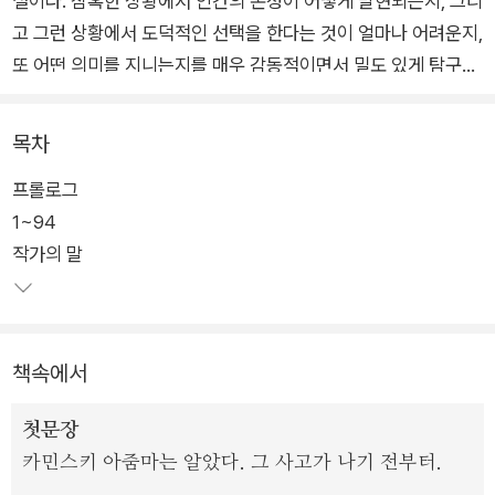
설이다. 참혹한 상황에서 인간의 본성이 어떻게 발현되는지, 그리
고 그런 상황에서 도덕적인 선택을 한다는 것이 얼마나 어려운지,
또 어떤 의미를 지니는지를 매우 감동적이면서 밀도 있게 탐구한
다.
목차
한겨울, 스키 여행 중 갑작스러운 자동차 추락 사고로 막내딸 핀
프롤로그
이 즉사하는 비극적인 상황이 발생한다. 한 아이의 죽음을 애도하
1~94
기도 어려울 정도의 혹한의 상황에 무방비로 놓인 사람들, 이들은
작가의 말
어느 순간부터 한 켤레의 어그 부츠와 한 쌍의 장갑을 놓고 날카
로운 신경전을 하게 된다. 가족들은 그날 아침 옷을 입고 양말을
신고 부츠를 신고 장갑을 끼며, 아무도 그 방한 용품들이 친밀했
던 두 가족의 우정을 깨뜨리는 것에 더해 자신들의 운명까지도 바
책속에서
꾸어 놓을 줄은 몰랐다.
첫문장
두 가족의 우정과 삶을 산산조각 낸 사고와 그날 있었던 미묘한
카민스키 아줌마는 알았다. 그 사고가 나기 전부터.
일들에 대한 풀리지 않는 미스터리는 현장에 있던 열한 명이 각각