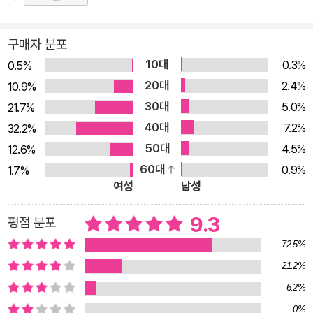
작가는 한 가족의 새로운 미래를 다시 엮어 나간다. 상실, 생존,
용서 그리고 회복에 관한 강렬한 이야기 이 이야기는 모든 종류의
구매자 분포
감정과 그 이상을 내포한다. 하지만 그중에서도 가장 강한 것은
10대
0.3%
0.5%
희망의 감정이다. 총 94챕터로 이루어진 이 이야기는 마치 영화
20대
2.4%
10.9%
의 장면들 같다. 챕터 하나하나를 읽어 가다 보면 처음에는 슬픔
30대
5.0%
21.7%
과 분노가, 이후에는 기쁨, 안타까움, 그리고 마지막에는 희망의
40대
7.2%
32.2%
감정에 북받치게 된다. 우리는 생존이 최우선이 된 혹한의 상황에
50대
4.5%
12.6%
서 일어난 분투와 구조 그리고 이후의 회복 과정들을 지켜보면서
60대
0.9%
1.7%
생사의 갈림길에 선 인간들의 대처와 선택이 이후의 삶에 어떤 영
여성
남성
향을 미치는지를 생각해 보게 된다. 극한의 상황 속에서 묘사된
인간의 나약함과, 동시에 느끼게 되는 강인함이 인상적이다.
9.3
평점 분포
72.5%
21.2%
6.2%
0%