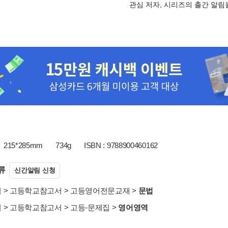
관심 저자, 시리즈의 출간 알
215*285mm
734g
ISBN : 9788900460162
류
신간알림 신청
서
>
고등학교참고서
>
고등영어전문교재
>
문법
서
>
고등학교참고서
>
고등-문제집
>
영어영역