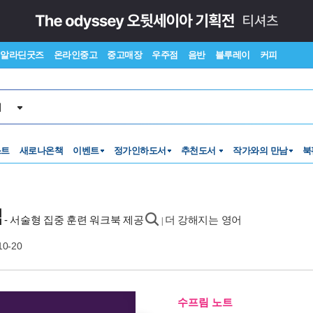
알라딘굿즈
온라인중고
중고매장
우주점
음반
블루레이
커피
서
스트
새로나온책
이벤트
정가인하도서
추천도서
작가와의 만남
북
법
- 서술형 집중 훈련 워크북 제공
더 강해지는 영어
|
10-20
수프림 노트