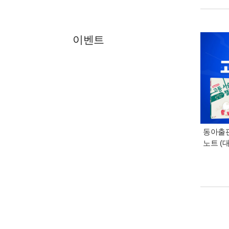
이벤트
동아출판
노트 (