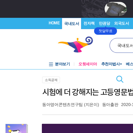
HOME
전자책
만권당
외국도서
국내도서
첫달무료
국내도
분야보기
오뒷세이아
추천마법사
베
소득공제
시험에 더 강해지는 고등영문
동아영어콘텐츠연구팀
(지은이)
동아출판
2020-