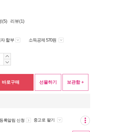
(5)
리뷰(1)
자 할부
소득공제 570원
바로구매
선물하기
보관함 +
중고로 팔기
 등록알림 신청