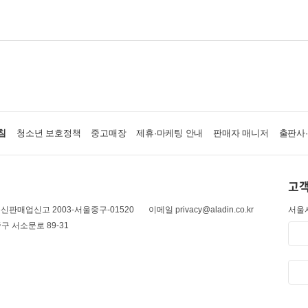
침
청소년 보호정책
중고매장
제휴·마케팅 안내
판매자 매니저
출판사
고객
신판매업신고 2003-서울중구-01520
이메일 privacy@aladin.co.kr
서울시
구 서소문로 89-31