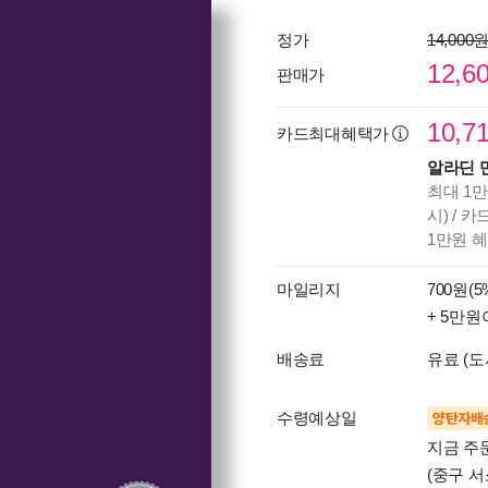
정가
14,000
12,6
판매가
10,7
카드최대혜택가
알라딘 
최대 1만
시) / 
1만원 
마일리지
700원(5
+ 5만원
배송료
유료 (도
수령예상일
양탄자배
지금 주
(중구 서