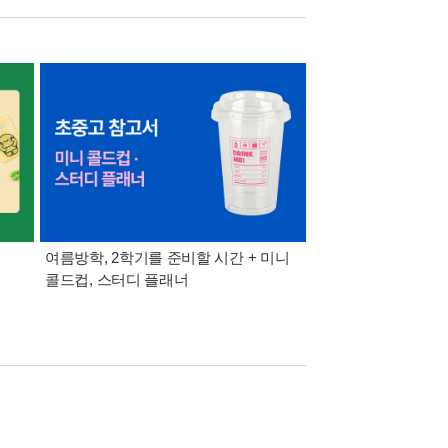
여름방학, 2학기를 준비할 시간 + 미니
8월 특별 선물. 각도 
콜드컵, 스터디 플래너
이동식 빨래 바구니