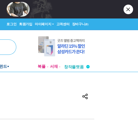
로그인
회원가입
마이페이지
고객센터
장바구니
(0)
투비컨티뉴드
펀드
북플
서재
창작플랫폼
투비컨티뉴드