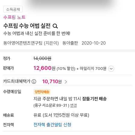
소득공제
수프림 노트
수프림 수능 어법 실전
수능 어법과 내신 실전 준비를 한 번에!
동아영어콘텐츠연구팀
(지은이)
동아출판
2020-10-20
정가
14,000원
12,600
판매가
원
(10% 할인) +
마일리지 700원
10,710
카드최대혜택가
원
수령예상일
양탄자배송
지금 주문하면 내일 밤 11시
잠들기전 배송
(중구 서소문로 89-31 )
변경
배송료
유료 (도서 1만5천원 이상 무료)
전자책
전자책 출간알림 신청