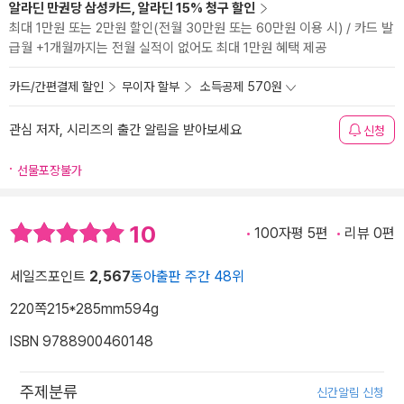
알라딘 만권당 삼성카드, 알라딘 15% 청구 할인
최대 1만원 또는 2만원 할인(전월 30만원 또는 60만원 이용 시) / 카드 발
급월 +1개월까지는 전월 실적이 없어도 최대 1만원 혜택 제공
카드/간편결제 할인
무이자 할부
소득공제 570원
관심 저자, 시리즈의 출간 알림을 받아보세요
신청
선물포장불가
10
100자평 5편
리뷰 0편
세일즈포인트
2,567
동아출판 주간 48위
220쪽
215*285mm
594g
ISBN 9788900460148
주제분류
신간알림 신청