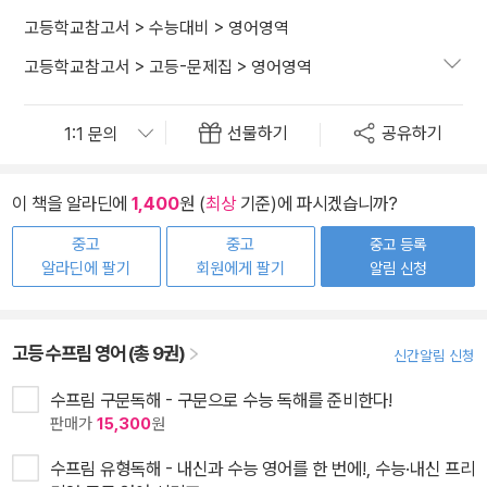
고등학교참고서
>
수능대비
>
영어영역
고등학교참고서
>
고등-문제집
>
영어영역
선물하기
공유하기
이 책을 알라딘에
1,400
원 (
최상
기준)에 파시겠습니까?
중고
중고
중고 등록
알라딘에 팔기
회원에게 팔기
알림 신청
고등 수프림 영어 (총 9권)
신간알림 신청
수프림 구문독해 - 구문으로 수능 독해를 준비한다!
판매가
15,300
원
수프림 유형독해 - 내신과 수능 영어를 한 번에!, 수능·내신 프리