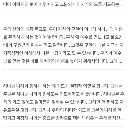
땅에 아버지의 뜻이 이루어지고 그분의 나라가 임하도록 기도하는 것
못지않게 오늘 일용할 양식을 달라고 구하는 것도 위대한 기도입니
다. 매일 부딪히는 자질구레한 문제를 두고 아버지께 구하는 것은, 작
은 일에서까지 아버지께 의존하는 구체적인 믿음을 나타내는 귀한 기
우리 신앙의 최종 목표도, 우리 자신의 구원이 아니라 하나님의 이름
도입니다. 이렇게 아이처럼 하늘 아버지를 전적으로 의지하는 태도는
을 존귀하게 하는 것이어야 합니다. 흔히 왜 예수를 믿느냐고 물으면
하나님을 영화롭게 하는 매우 귀한 믿음입니다. _4. 하늘에 계신 우리
‘내가 구원받기 위해서’라고 말합니다. 그것은 구원에 대한 지극히 자
아버지
기중심적인 이해에서 나온 대답이라고 할 수 있습니다. 우리가 예수
님을 믿는 것은 바로 아버지의 이름을 높이기 위해서입니다. 그에 따
라 전도의 개념도 하나님 중심적으로 전환할 필요가 있습니다. 많은
그리스도인들은 사람들을 지옥의 형벌로부터 빼내어 천국으로 가도
록 하기 위해 열심히 전도합니다. 물론 그런 동기에서 전도하는 것도
하나님 나라가 임하게 하는 데 기도가 결정적 역할을 합니다. 그래서
잘못은 아니라고 봅니다. 그러나 우리는 사람들이 예수님을 믿음으로
주님은 하나님 나라가 임하도록 기도하라고 하셨습니다. 하나님은 우
말미암아 아버지의 이름이 거룩하게 되기를 바라는 더 올바른 열심을
리의 기도 없이도 얼마든지 일하실 수 있습니다. 그러면 더 편하고 자
가지고 전도를 해야겠습니다. 사람들을 교회로 불러와 ‘구원’을 받게
유로우실 것입니다. 그러나 우리의 미미한 기도를 그분의 나라를 앞
하지만, 도리어 그들로 인해 아버지의 이름이 거룩해지기보다 더럽혀
당기고 확장해 나가는 중요한 방편으로 택하신 이유는 우리를 자신과
진다면 그 전도는 심각한 문제가 있다고 보아야 합니다. 사실 그것이
함께 왕적 권위를 행사하는 자녀로 대우하시기 위해서입니다. 우리도