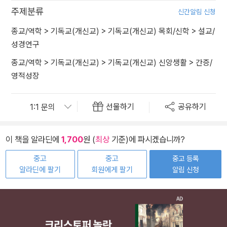
주제분류
신간알림 신청
종교/역학
>
기독교(개신교)
>
기독교(개신교) 목회/신학
>
설교/
성경연구
종교/역학
>
기독교(개신교)
>
기독교(개신교) 신앙생활
>
간증/
영적성장
선물하기
공유하기
이 책을 알라딘에
1,700
원 (
최상
기준)에 파시겠습니까?
중고
중고
중고 등록
알라딘에 팔기
회원에게 팔기
알림 신청