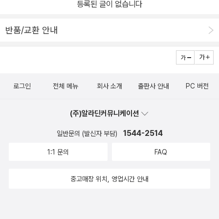
등록된 글이 없습니다
같다. 내 생각과 같은 생각의 책을 찾았던 것은 아니다. [성경으로 풀
어낸 사도신경]처럼 풀어냈으면 좋겠다고 생각했을 뿐이다. 하지만
반품/교환 안내
밑줄 그어야 할 부분이 많았고, 띠지를 붙여서 다시 한 번 더 보아야
할 부분도 많았다. 주기도문은 산상수훈 중 가운데에 위치해 있다. 그
래서 매우 중요한 기도라는 것은 알고 있지만, 깊이 생각해본 적은 없
기 때문에 이 책을 통해 깊이 깨달았으면 좋겠다는 바람도 있었다. 교
로그인
전체 메뉴
회사 소개
출판사 안내
PC 버전
회에서 적어도 일주일에 한 번은 주기도문을 외우지만 이방인처럼 중
언부언 외고 있었던 것은 아닌지 생각하고 있다. 따로 묵상하는 시간
(주)알라딘커뮤니케이션
을 내야 할 것 같다. 이 책은 주기도문 설교집이다. 부제는 ‘기도와 삶
의 부흥을 이끄는 주기도 강해‘이다. 어렸을 적 교회 목사님이 소위
1544-2514
일반문의 (발신자 부담)
‘부흥사‘로 불리던 분이셨다. 2000년쯤 ‘부흥‘이란 곡도 나오면서 교
1:1 문의
FAQ
회의 양적 부흥을 말하는 설교자도 많았다(이 곡의 의도가 그러하다
는 뜻은 아니다.). 그래서인지 ‘부흥‘에 대해 말하면 색안경을 끼게 된
중고매장 위치, 영업시간 안내
다.주기도문의 첫 부분, ‘하늘에 계신 우리 아버지여‘로 시작한다. 아
버지라는 데에서 묵상할 부분이 많다.그러나 대부분의 사람들이 가진
육신의 아버지에 대한 이미지는 그리 긍정적이지 않습니다. ...(중