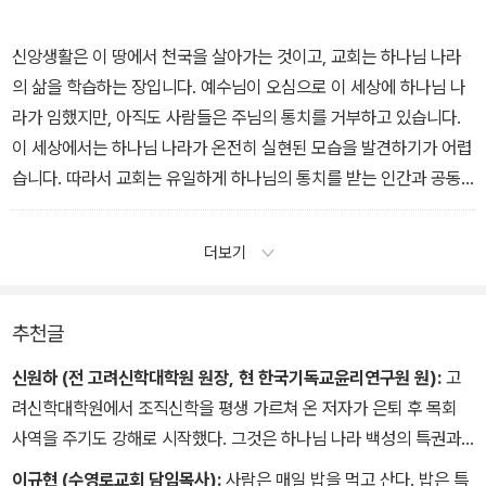
한국 교회에 만연해 있는 현상입니다. 우리의 구원이 최종 목표가 아
그 놀라운 영광에 참여하도록 하신 것입니다. 기도는 우리가 예수님
니라, 아버지의 이름을 거룩하게 하는 것이 우리의 제일 중요한 목적
과 함께 하늘에 앉게 된 것을 구체적으로 체험하는 일입니다. 예수님
신앙생활은 이 땅에서 천국을 살아가는 것이고, 교회는 하나님 나라
입니다. _5. 아름다운 그 이름
과 함께 이 세상을 다스리는 특권을 누리는 것입니다. 기도는 불순종
의 삶을 학습하는 장입니다. 예수님이 오심으로 이 세상에 하나님 나
하는 사람들을 여전히 지배하고 있는 죄와 사탄의 세력을 쫓아내는
라가 임했지만, 아직도 사람들은 주님의 통치를 거부하고 있습니다.
하늘의 권세를 이 땅에 풀어 놓는 도구입니다. _6. 가고 싶은 나라
이 세상에서는 하나님 나라가 온전히 실현된 모습을 발견하기가 어렵
습니다. 따라서 교회는 유일하게 하나님의 통치를 받는 인간과 공동
체의 모습이 어떤 것인지를 보여 주는 하나님 나라의 모델 하우스와
같습니다. 교회는 하나님 나라를 지향하고 추구해야 하며, 하나님 나
더보기
라를 위해 존재해야 합니다. 교회의 목표는 자체적 교회 확장이 아니
라 하나님 나라이며, 교회에서 하는 모든 일도 하나님 나라에 초점이
맞추어져야 합니다. 교회가 전파하는 핵심 메시지도, 교회를 움직이
추천글
는 핵심 가치관과 원리도 하나님 나라입니다. 주기도에는 바로 이와
신원하 (전 고려신학대학원 원장, 현 한국기독교윤리연구원 원):
고
같이 교회가 우선적으로 추구하는 내용이 담겨 있습니다. _7. 그 나라
려신학대학원에서 조직신학을 평생 가르쳐 온 저자가 은퇴 후 목회
에서 살아가기
사역을 주기도 강해로 시작했다. 그것은 하나님 나라 백성의 특권과
삶의 방식이 주기도 안에 고스란히 녹아 있다는 신학자의 식견 때문
이규현 (수영로교회 담임목사):
사람은 매일 밥을 먹고 산다. 밥은 특