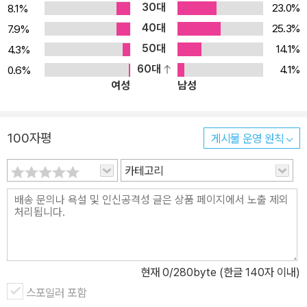
30대
23.0%
8.1%
의 회복을 위한 기도문 수록 특별히 각 장 끝에는 ‘함께 드리는 기
40대
25.3%
7.9%
도’를 수록하여 개인이나 그룹에서 함께 기도할 수 있도록 하였다. 이
50대
14.1%
4.3%
는 개인과 공동체가 주기도를 따라 어떻게 기도해야 할지 알려 주는
60대
4.1%
0.6%
친절한 가이드 역할을 할 뿐 아니라, 기도의 깊이가 확장되고 열정이
여성
남성
회복되도록 돕는다. 그리하여 주기도의 참 의미를 따라 기도하기 시
작할 때, 우리는 성령으로 충만하여져서 기도하는 삶, 약자와 소외된
이들을 돌보는 삶을 살게 되고, 갈 길을 잃어 버린 한국 교회는 회복의
100자평
게시물 운영 원칙
역사를 새로 쓰게 될 것이다. 독자 대상 ‧ 기도의 열정을 회복하고 싶
은 그리스도인 ‧ 주기도의 본질과 의미를 바르게 깨닫고 싶은 독자, 신
카테고리
학생 ‧ 주기도를 일상에 적용하는 법을 배우고 싶은 모든 그리스도인 ‧
주기도의 신학 논의를 연구하고 가르쳐야 하는 자리에 있는 교사, 목
회자
현재
0
/280byte (한글 140자 이내)
스포일러 포함