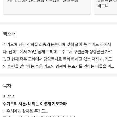
<왕좌 전쟁> 신간 알림 + 적립금 1천원 추첨
8월 특별 선
바구니
책소개
주기도에 담긴 신학을 회중의 눈높이에 맞춰 풀어 쓴 주기도 강해서
다. 신학교에서 20년 넘게 교의학 교수로서 구원론과 성령론을 가르
쳤고 현재 작은 교회에서 담임목사로 목회를 하고 있는 저자가, 기도
의 훈련을 갈망하는 혹은 기도의 영광에 눈뜨기를 원하는 이들을 위
해 책을 썼다.
목차
저자는 주기도의 두 기둥이 ‘하나님 나라’와 ‘밥’이라고 말한다. 우리
는 밥 문제에 발목이 잡혀 하나님 나라를 추구하지 못한다. 그러나 하
머리말
늘 아버지는 우리에게 일용할 양식을 주심으로써 생계의 문제를 해결
주기도의 서론: 너희는 이렇게 기도하라
해 주신다. 그럼으로써 우리가 하나님의 나라와 그 의를 먼저 구하게
1. 우리에게 찾아온 주기도