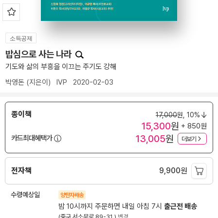
소득공제
밥심으로 사는 나라
기도와 삶의 부흥을 이끄는 주기도 강해
박영돈
(지은이)
IVP
2020-02-03
종이책
17,000
원,
10%
15,300
원
+ 850원
13,005
원
카드최대혜택가
더보기
전자책
9,900
원
수령예상일
양탄자배송
밤 10시까지 주문하면 내일 아침 7시
출근전 배송
(중구 서소문로 89-31 )
변경