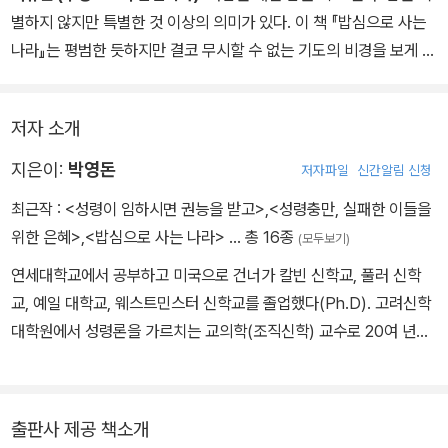
이었을 것이다. 이 책에는 저자의 신학적 통찰과 목회적 안목이 어우
별하지 않지만 특별한 것 이상의 의미가 있다. 이 책 『밥심으로 사는
러져 빚어진 독특한 스타일의 메시지가 책 전반에 걸쳐 나타난다. 독
나라』는 평범한 듯하지만 결코 무시할 수 없는 기도의 비경을 보게 한
자들은 주기도에서 밥과 하나님 나라가 어떤 미묘한 갈등과 동반 관
다. 저자는 ‘지금 여기’에서 경험하는 하나님의 나라를 주기도문으로
계로 진행되고 땅과 하늘이 어떻게 입 맞추는지를 파악할 수 있다. 주
흥미롭게 풀어낸다. 신학자의 사유와 목회자의 심정이 조화를 이루
기도의 신학을 쉽게 풀어낸 이 책은, 주님이 가르치신 기도의 본질과
저자 소개
어, 독자들로 하여금 기도의 깊은 세계로 이끌어 가려는 열정이 묻어
내용을 깊이 알기 원하는 성도들과 목회자들을 위한 가장 탁월한 안
난다. 주기도에 관한 아주 특별한 책이 독자들의 손에 들려지게 되어
지은이:
박영돈
저자파일
신간알림 신청
내서가 될 것이다.
여간 반갑지 않다.
최근작 :
<성령이 임하시면 권능을 받고>
,
<성령충만, 실패한 이들을
위한 은혜>
,
<밥심으로 사는 나라>
… 총 16종
(모두보기)
연세대학교에서 공부하고 미국으로 건너가 칼빈 신학교, 풀러 신학
교, 예일 대학교, 웨스트민스터 신학교를 졸업했다(Ph.D). 고려신학
대학원에서 성령론을 가르치는 교의학(조직신학) 교수로 20여 년간
봉직했으며 지금은 작은목자들교회를 섬기고 있다. 저서로는 『별들
이 더 어두워지기 전에』(복 있는 사람), 『일그러진 성령의 얼굴』『일그
러진 한국 교회의 얼굴』『톰 라이트 칭의론 다시 읽기』『시대 묵상』『밥
출판사 제공 책소개
심으로 사는 나라』(IVP), 『성령 충만, 실패한 이들을 위한 은혜』(SF