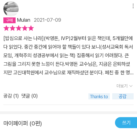
메뉴
Mulan
2021-07-09
[밥심으로 사는 나라](박영돈, IVP)2월부터 읽은 책인데, 5개월만에
다 읽었다. 중간 중간에 읽어야 할 책들이 있다 보니(성서교육회 독서
모임, 개혁주의 성경공부에서 읽는 책) 집중해서 읽기 어려웠다. 큰
그림을 그리지 못한 느낌이 든다.박영돈 교수님은, 지금은 은퇴하셨
지만 고신대학원에서 교수님으로 재직하셨던 분이다. 페친 중 한 명
이 박영돈 교수님 글에 가끔 ‘좋아요‘를 누르는 것을 보고 박영돈 교수
더보기
님 글을 접하게 되었다. 그리고 유튜브에 교수님 설교(?)를 편집한 영
공감 (
1
)
댓글 (0)
상을 보기도 해서 교수님이 어떻게 책을 쓰셨는지 궁금했다. [성경으
로 풀어낸 사도신경] 책을 보고 살짝 충격을 받기도 해서 고신대학원
에서 강의하신 분이니 주기도문 강해를 [성경으로 풀어낸 사도신경]
쓰기
마이페이퍼 (0편)
처럼 하셨을 것 같다는 기대감으로 책을 읽었다.결론부터 말하자면
내 기대가 너무 컸던 것 같다. 아니, 내가 기대하던 방향과 달랐던 것