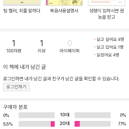
의 특권과 삶의 방식을 누리게 하는 주기도 주기도는 여섯 개의 간구
팀 켈러, 죄를 말하다
복음사용설명서
성령이 임하시면 권
로 구성되고 이는 세 개의 당신 청원, 세 개의 우리 청원으로 나뉜다.
능을 받고
저자는 각각의 청원을 세밀하게 살피는 동시에, 주기도의 핵심은 “먼
저 그의 나라와 그의 의를 구하라. 그리하면 이 모든 것을 너희에게 더
하시리라”(마 6:33)라는 말씀에 요약되어 있다고 이야기한다. 여기
읽고 싶어요 4명
1
1
0
에서 말하는 ‘이 모든 것’은 곧 우리의 일용할 양식이다. 이는 주기도
읽고 있어요 1명
100자평
리뷰
마이페이퍼
의 두 기둥이 ‘하나님 나라’와 ‘밥’으로 요약될 수 있음을 뜻한다. 주기
읽었어요 4명
도에서 이 둘의 관계를 이해하는 것이 가장 중요하다. 우리는 밥 문제
이 책에 내가 남긴 글
에 발목이 잡혀 하나님 나라를 추구하지 못한다. 그러나 하늘 아버지
로그인하면 내가 남긴 글과 친구가 남긴 글을 확인할 수 있습니다.
는 우리에게 일용할 양식을 주심으로써 생계의 문제를 해결해 주신
다. 그럼으로써 우리가 하나님의 나라와 그 의를 먼저 구하게 하신다.
로그인하기
즉, 하나님 나라와 밥은 충돌하는 맞수이자 함께 가는 단짝이다. 내세
가 아닌 지금 이곳에 임하는 하나님 나라와, 지금 여기에서 땅에 발 딛
구매자 분포
고 살아가는 우리에게 꼭 필요한 밥에 대한 이야기는, 일상이 강조되
10대
0%
0%
는 최근의 흐름과 더불어 한국 교회가 직면하고 있는 삶에서 드러내
20대
7.1%
5.5%
야 할 믿음에 대한 도전에 대해서도 중요한 통찰을 준다. 개인과 교회