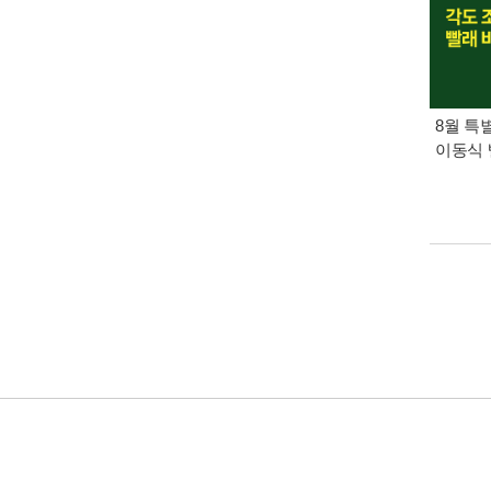
8월 특
이동식 