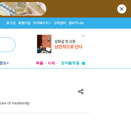
로그인
회원가입
마이페이지
고객센터
장바구니
(0)
투비컨티뉴드
펀드
북플
서재
창작플랫폼
투비컨티뉴드
ure of modernity
원