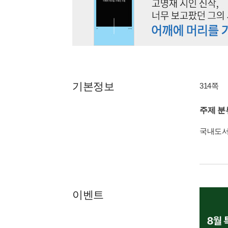
기본정보
314쪽
주제 분
국내도
이벤트