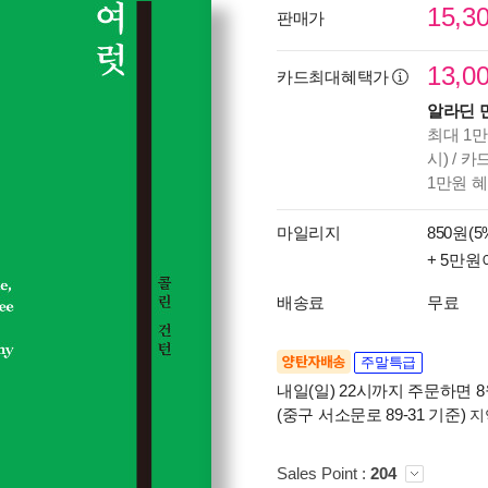
15,3
판매가
13,0
카드최대혜택가
알라딘 
최대 1만
시) / 
1만원 
마일리지
850원(5
+ 5만원
배송료
무료
양탄자배송
주말특급
내일(일) 22시까지 주문하면 8월
(중구 서소문로 89-31 기준)
지
Sales Point :
204