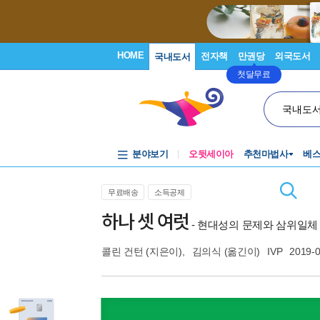
HOME
전자책
만권당
외국도서
국내도서
첫달무료
국내도
분야보기
오뒷세이아
추천마법사
베
무료배송
소득공제
하나 셋 여럿
- 현대성의 문제와 삼위일체
콜린 건턴
(지은이),
김의식
(옮긴이)
IVP
2019-