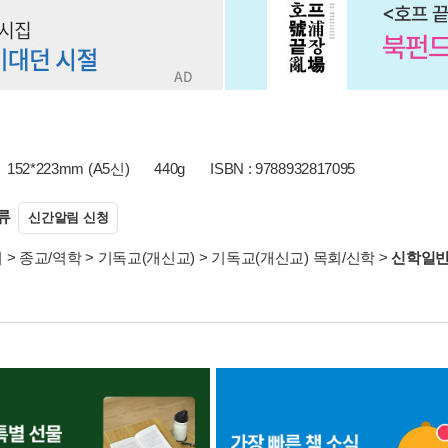
152*223mm (A5신)
440g
ISBN : 9788932817095
류
신간알림 신청
서
>
종교/역학
>
기독교(개신교)
>
기독교(개신교) 목회/신학
>
신학일