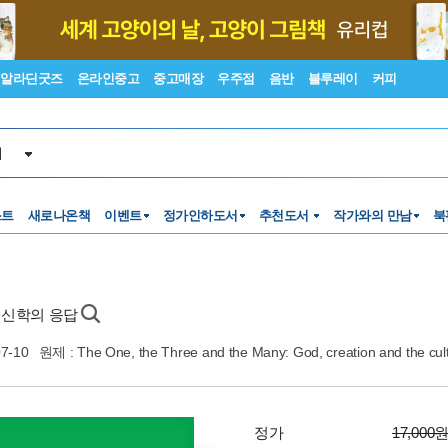
알라딘굿즈
온라인중고
중고매장
우주점
음반
블루레이
커피
서
스트
새로나온책
이벤트
정가인하도서
추천도서
작가와의 만남
북
 신학의 응답
07-10
원제 : The One, the Three and the Many: God, creation and the cult
정가
17,000