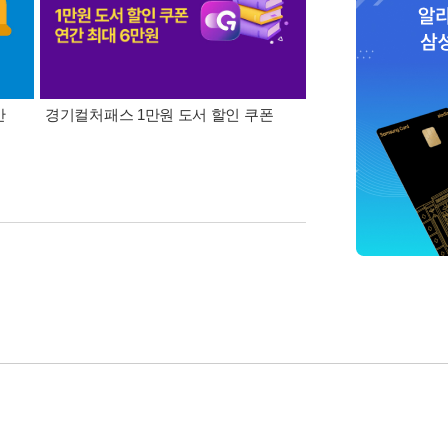
간
경기컬처패스 1만원 도서 할인 쿠폰
삼성카드가 쏜다! 알라