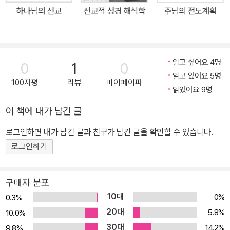
리프 부대표 ■ 출판사 리뷰 우리는 누구이며, 무엇을 위해 여기에 있
하나님의 선교
선교적 성경 해석학
주님의 전도계획
는가? “이 책에서 나는, 성경의 이 하나님이 그분 자신과의 구원 및
언약 관계로 부르신 이들(교회, 즉 아브라함부터 요한계시록의 하나
님의 도성 주민에 이르는 하나님의 백성)을 대신해서 질문을 던지고
있다. ‘우리는 누구이며, 무엇을 위해 여기에 있는가?’ 성경이 역사의
읽고 싶어요 4명
0
1
0
모든 세대를 관통하는 하나님의 웅대한 선교를 제시한다면, 그것은
읽고 있어요 5명
100자평
리뷰
마이페이퍼
우리 자신을 포함한 각 세대 속에서 이루어지는 하나님 백성의 선교
읽었어요 9명
에 대해 무엇을 말하는가? 우리의 선교는 무엇인가?”(머리말 중에
이 책에 내가 남긴 글
서) “이 책은 「하나님의 선교」의 축약판인가요?” 크리스토퍼 라이트
로그인하면 내가 남긴 글과 친구가 남긴 글을 확인할 수 있습니다.
가 이 책을 쓰면서 자주 들었던 질문이다. 하지만 이 책 「하나님 백성
의 선교」와 「하나님의 선교」에는 분명한 차이점이 존재한다. 「하나님
로그인하기
의 선교」의 주된 관심사는 ‘그리스도인들이 성경 전체를 하나님의 선
교의 관점에서 읽는 것이 가능하고 올바른 것인지, 그리고 그렇게 성
구매자 분포
경을 읽을 때 무슨 일이 일어나는지’ 묻는 것이었다. 그로써 성경의 모
10대
0%
0.3%
든 위대한 부분, 성경 이야기의 모든 위대한 사건, 성경적 신앙의 모든
20대
5.8%
10.0%
위대한 교리가 살아 계신 하나님과 창조 세계 전체를 향한 그분의 원
30대
14.2%
9.8%