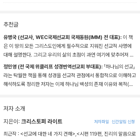
아 볼 뿐만 아니라 창조세계의 구속을 고대해야 한다. 그래야 주님 안
신 한 분이기 때문에, 그분과 같이 될수록 우리는 더욱 인간이 되어 간
에서 우리의 수고가 헛되지 않다는 확신과 소망을 가지고 앞으로 나
다. 그리스도인의 살이란 우리를 천사와 유사한 초영적 존재로변형시
아갈 수 있다.
키는 것이 아니라 실제로 우리의 인간성을 회복시켜 나가는 것이다.
추천글
마이를 휘트대
유병국 (선교사, WEC국제선교회 국제동원(IMM) 전 대표):
이 책
은 이 땅의 모든 그리스도인에게 필수적으로 지워진 선교적 사명에
대해 설명한다. 그리고 우리의 삶의 초점이 과연 여기에 맞추어져 있
는지를 성경적으로 묻는다. 성경을 하나님의 말씀으로 믿는 그리스도
정민영 (전 국제 위클리프 성경번역선교회 부대표):
「하나님의 선교」
인들은 “당신이 이 땅에 존재하는 목적이 무엇인가?”라는 질문에 대
라는 탁월한 책을 통해 성경을 선교적 관점에서 통합적으로 이해하고
답해야 한다. 그리고 이 질문에 답하기 위해서라도, 그리스도인이라
해석하도록 정리한 저자는 이제 하나님 백성의 존재 이유와 목적(사
면 이 책을 읽어야 한다.
명)을 동일한 시각으로 조명한다. 그는 이 책을 통해 성경은 하나님의
선교적 계시이므로 선교적 관점이 없는 신학은 온전한 신학이 아니고
저자 소개
신학적 기초가 부실한 선교 행위도 문제임을 밝힘으로써, 교회의 선
교와 성경신학의 해묵은 분리를 뛰어넘는 진정한 통합의 길을 제시한
지은이:
크리스토퍼 라이트
저자파일
신간알림 신청
다. 세계 선교의 실천가, 학자, 지도자, 후원자 모두 함께 읽고 반추해
최근작 :
<선교에 대한 네 가지 견해>
,
<시편 119편, 진리의 말씀으로
야 할 필독서다.