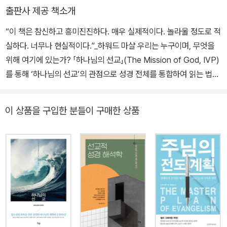
(이상 IVP), 『강해로 푸는 로마서』, 『강해로 푸는 데살로니가전·후
출판사 제공 책소개
서』(이상 디모데) 등 다수가 있다.
“이 책은 참신하고 흥미진진하다. 매우 실제적이다. 놀라울 정도로 적
실하다. 너무나 현실적이다.”_하워드 마샬 우리는 누구이며, 무엇을
위해 여기에 있는가? 「하나님의 선교」(The Mission of God, IVP)
를 통해 ‘하나님의 선교’의 관점으로 성경 전체를 통합하여 읽는 법을
제시한 크리스토퍼 라이트는, 이 책에서 그다음 질문(“그렇다면, 우
리는 누구이며, 무엇을 위해 여기에 있는가?”)을 다룸으로써 하나님
이 상품을 구입한 분들이 구매한 상품
백성의 존재 목적과 사명을 성경 전체로부터 다시 규명하고자 한다.
이 책은 선교사뿐만 아니라 모든 그리스도인을 위한 책이며, 그리스
도인이 삶 가운데 행하는 모든 일이 선교가 되게 할 책이다. 한마디로,
하나님의 백성을 위한 사명 선언서이자 삶의 매뉴얼이라 할 수 있다.
“성경을 하나님의 말씀으로 믿는 그리스도인들은 ‘당신이 이 땅에 존
재하는 목적이 무엇인가?’라는 질문에 대답해야 한다.” _유병국, WE
C 국제 선교 동원 디렉터 “교회의 선교와 성경신학의 해묵은 분리를
뛰어넘는 진정한 통합의 길을 제시하는 책이다.” _정민영, 국제위클