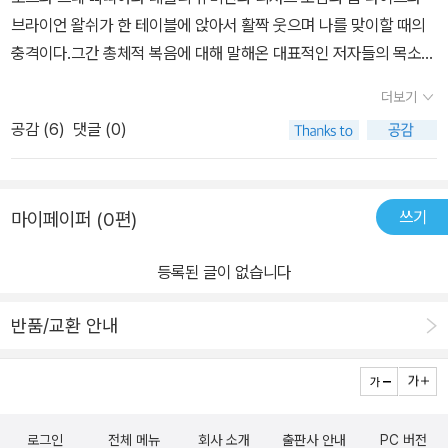
브라이언 왈쉬가 한 테이블에 앉아서 활짝 웃으며 나를 맞이할 때의
충격이다.그간 총체적 복음에 대해 말해온 대표적인 저자들의 목소리
가 이 한권의 책 안에서 조화를 이루어 아름다운 그림을 만들어내고
더보기
있다. 논쟁의 최전방에 서는 투사 스타일도 아니고, 혼을 쏙 빼놓는 현
공감 (
6
)
댓글 (0)
란한 필치의 달변가 스타일도 아니지만, 이렇게 반듯하고 담담하게
큰 그림을 정리해주는 역할을 해주는 분은 반드시 필요하다. 왜 크리
스토퍼 라이트를 “포스트 존 스토트”라고 하는지 이 책을 읽으면 납
쓰기
마이페이퍼 (0편)
득이 간다. 이 책은 ‘온전한 복음은 무엇이며 하나님의 나라는 무엇인
가에 대한 큰 그림 그려주기’를 딱 알맞은 분량으로 너무도 훌륭하게
등록된 글이 없습니다
해낸 책이다. 마지막 장을 덮을 땐 그 나라의 아름다움 때문에 눈물이
핑 돌았다. 진짜 좋은 책이다...
반품/교환 안내
로그인
전체 메뉴
회사 소개
출판사 안내
PC 버전