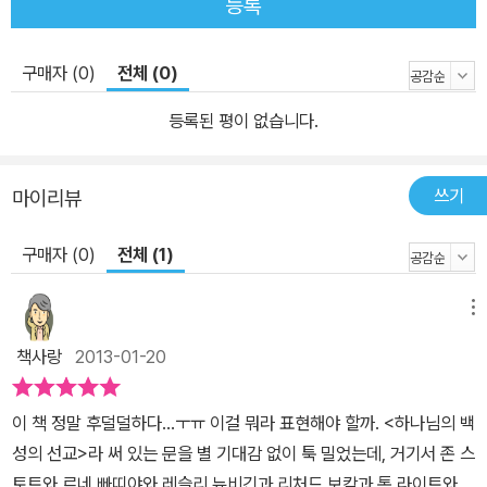
등록
구매자 (0)
전체 (0)
등록된 평이 없습니다.
쓰기
마이리뷰
구매자 (0)
전체 (1)
메뉴
책사랑
2013-01-20
이 책 정말 후덜덜하다...ㅜㅠ 이걸 뭐라 표현해야 할까. <하나님의 백
성의 선교>라 써 있는 문을 별 기대감 없이 툭 밀었는데, 거기서 존 스
토트와 르네 빠띠야와 레슬리 뉴비긴과 리처드 보캄과 톰 라이트와