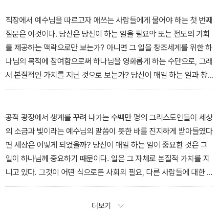
_7장. 세상을 향해 하나님을 대표하는 백성 중에서
다. 이는 끝없는 윤리적 딜레마를 발생시키고 또 종종 양심의 고통스
러운 곤경을 만들어 내기도 한다. 내적으로 외적으로, 실로 전쟁터다.
직장에서 예수님을 따르고자 애쓰는 사람들에게 물어야 하는 첫 번째
그러나 사회에서 소금과 빛으로 효과적으로 기능하려면 피할 수 없는
질문은 이것이다. 당신은 당신이 하는 일을 필요악 또는 전도의 기회
싸움이다.
를 제공하는 맥락으로만 보는가? 아니면 그 일을 창조세계를 위한 하
_13장. 공적 광장에서 살아가는 백성 중에서
나님의 목적에 참여함으로써 하나님을 영화롭게 하는 수단으로, 그래
서 본질적인 가치를 지닌 것으로 보는가? 당신이 매일 하는 일과 창
조세계와 사회에서의 인간의 책임에 대해 성경이 가르치는 것은 어떻
게 관련되는가?…
직장에서 예수님을 따르고자 애쓰는 모든 이에게 물어야 하는 두 번
공적 광장에서 생계를 꾸려 나가는 수백만 명의 그리스도인들이 세상
째 질문은 이것이다. 당신의 모든 활동 가운데 신적 감사를 인정하고
의 소금과 빛이라는 예수님의 말씀이 뜻한 바를 진지하게 받아들였다
순종하는 부분은 무엇인가? 하나님에 대한 책임은 당신이 하는 매일
면 세상은 어떻게 되었을까? 당신이 매일 하는 일이 중요한 것은 그
의 일에 어떻게 영향을 끼치는가?…
일이 하나님께 중요하기 때문이다. 일은 그 자체로 본질적 가치를 지
직장에서 예수님을 따르는 이들에게 물어야 하는 세 번째 질문은 이
니고 있다. 그것이 어떤 식으로든 사회의 필요, 다른 사람들에 대한 봉
것이다. 당신은 직장에서(직장 생활은 하나님 나라와 그 정의를 구하
사, 지구 자원에 대한 청지기직에 기여한다면, 그 일은 창조세계를 위
는 또 다른 방법이다) 하나님의 통치를 어떻게 감지하는가? 그 통치
한 하나님의 계획과 새 창조세계에 차지할 자리가 있다. 그리고 당신
더보기
를 감지할 때, 그것은 당신의 일에 어떤 영향을 미치는가? 정말로 일
이 예수님의 제자로서 성심껏 그분을 증거하고, 당신의 신앙에 대해