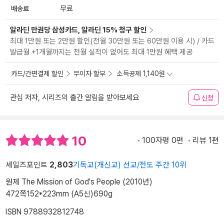
배송료
무료
알라딘 만권당 삼성카드, 알라딘 15% 청구 할인
최대 1만원 또는 2만원 할인(전월 30만원 또는 60만원 이용 시) / 카드
발급월 +1개월까지는 전월 실적이 없어도 최대 1만원 혜택 제공
카드/간편결제 할인
무이자 할부
소득공제 1,140원
관심 저자, 시리즈의 출간 알림을 받아보세요
신청
10
100자평 0편
리뷰 1편
세일즈포인트
2,803
기독교(개신교) 선교/전도 주간 10위
원제 The Mission of God's People (2010년)
472쪽
152*223mm (A5신)
690g
ISBN 9788932812748