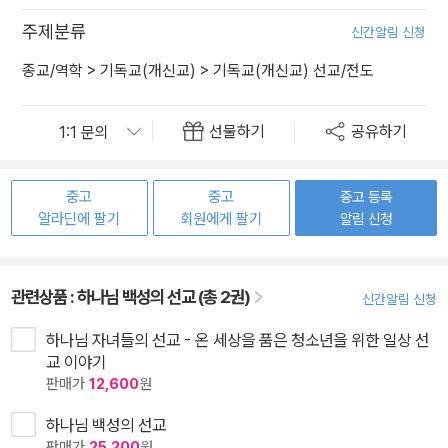
주제분류
신간알림 신청
종교/역학
>
기독교(개신교)
>
기독교(개신교) 선교/전도
선물하기
공유하기
중고
중고
중고 등록
알라딘에 팔기
회원에게 팔기
알림 신청
관련상품 :
하나님 백성의 선교 (총 2권)
신간알림 신청
하나님 자녀들의 선교 - 온 세상을 품은 청소년을 위한 일상 선
교 이야기
판매가
12,600
원
하나님 백성의 선교
판매가
25,200
원