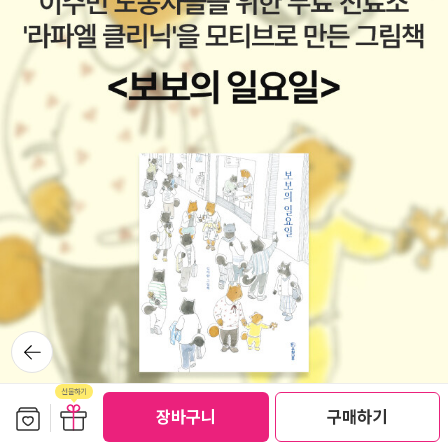
뒤로가
기
보관함담기
선물하기
장바구니
구매하기
선물하기