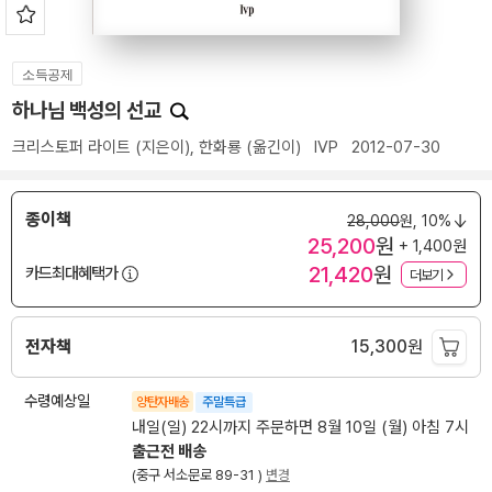
소득공제
하나님 백성의 선교
크리스토퍼 라이트
(지은이),
한화룡
(옮긴이)
IVP
2012-07-30
종이책
28,000
원,
10%
25,200
원
+ 1,400원
21,420
원
카드최대혜택가
더보기
전자책
15,300
원
수령예상일
양탄자배송
주말특급
내일(일) 22시까지 주문하면 8월 10일 (월) 아침 7시
출근전 배송
(중구 서소문로 89-31 )
변경