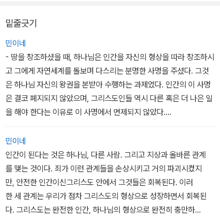
요일에는 ‘하늘이 다스리지만’ 월요일부터 금요일까지는 시장이 다스
묻는 사람들에게 항상 대답할 준비를 하고, 필요한 경우에 그리스도
리는(토요일은 신과 인간이 하루 쉬는 날이고) 것이 사실인가?
를 위해 기꺼이 고난을 받으려 한다면, 예수님은 당신이 결코 알지 못
밑줄긋기
_13장 공적 광장에서 살아가는 백성 중에서
했던 방식으로 당신의 삶이 열매를 맺도록 하실 것이다. 당신은 하나
민이네
님 백성의 선교에 참여하는 것이다.
- 땅을 창조하셨을 때, 하나님은 인간을 자신의 형상을 따라 창조하시
_13장 공적 광장에서 살아가는 백성 중에서
고 그에게 자연세계를 돌보며 다스리는 분명한 사명을 주셨다. 그것
은 하나님 자신의 왕권을 본받아 수행하는 과제였다. 인간의 이 사명
은 결코 폐지되지 않았으며, 그리스도인들 역시 다른 혹은 더 나은 일
을 해야 한다는 이유로 이 사명에서 면제되지 않았다.
우리는 창조세계를 다스리고 돌보는 과제에 참여함으로써, 피조물 자
신이창조주께 영광과 찬양을 돌리는 일에 참여한다. 그것은 창조세계
민이네
가 하나님의뜻에 따라 우리의 필요를 풍부하게 공급해 준다는 사실
인간이 된다는 것은 하나님, 다른 사람. 그리고 지상과 올바른 관계
에 대한 적절한 반응인 것이다.
를 맺는 것이다. 죄가 이런 관계들을 손상시키고 거의 파괴시켰지
그러나 그렇게 할 때도, 우리는 우리의 죄, 탐욕, 폭력의 결과로 창조
만, 안전한 인간이신그리스도 안에서 그것들은 회복된다. 이러
세계가 끔찍하게 고통당하고 훼손당하는 것을 의식한다. 그러므로 우
한 세 관계는 우리가 점차 그리스도의 형상으로 성장하면서 회복된
리는 우리를생태학적 선교로 밀어붙이는 창조세계의 원리를 되돌
다. 그리스도는 완전한 인간, 하나님의 형상으로 완전히 충만하