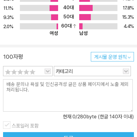
대한 계획과 일관성이 있음을 밝히는 것이었다. 그 책은 이 책을 위한
40대
17.8%
11.1%
기초인 셈이다. 반면에 이 책의 주된 관심사는 ‘신구약에 걸쳐 성경 전
50대
15.3%
9.3%
체는 하나님의 백성이 존재하는 이유에 대해, 그들이 세상에서 무엇
60대
4.4%
2.0%
이 되어야 하고 무엇을 해야 하는지에 대해 무어라 말하는지’ 묻는 것
여성
남성
이다. 그로써 하나님의 백성인 모든 그리스도인의 삶 자체가 선교가
될 수 있음을, 되어야 함을 밝힌다. 이는 자신이 일부를 이루는 하나님
의 그 이야기를 아는 데서 출발하며, 그러한 앎은 우리의 삶을 다른 이
100자평
게시물 운영 원칙
를 하나님께로 이끄는 방편으로 드리도록, 즉 구속적이 되게 된다. 결
국 그리스도인이 삶 가운데 행하는 모든 일은 곧 그가 믿는 바에 대한
카테고리
무언의 증거이기에, 선교가 되거나 선교의 걸림돌일 수밖에 없다. 이
책을 읽다 보면 ‘불신자들이 읽는 유일한 성경은 바로 하나님의 백성
의 삶’이라는 말이 떠오른다. 그리고 우리의 사역과 삶을 다시 한 번
돌아보게 된다. 선교(mission)는 성취해야 할 사명(mission)이라기
보다 성경을 통해 자신이 누구인지 왜 여기에 있는지를 바로 인식한
현재
0
/280byte (한글 140자 이내)
하나님 백성의 삶의 결과다. 이는 오늘날 한국 교회에 적실한 메시지
스포일러 포함
이며, 이 책이 지금 우리에게 필요한 이유다.