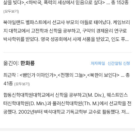
삶을 빚다>
,
<하박국, 폭력의 세상에서 믿음으로 살다>
… 총 152종
(모두보기)
북아일랜드 벨파스트에서 선교사 부모의 아들로 태어났다. 케임브리
지 대학교에서 고전학과 신학을 공부하고, 구약의 경제윤리 연구로
박사학위를 받았다. 영국 성공회에서 사제 서품을 받았고, 인도 푸네
에 있는 유니온 성서신학교에서 5년간 구약학을 가르친 후에 영국으
로 돌아와 다문화 선교사를 양성하기 위한 국제훈련센터인 기독교열
옮긴이:
한화룡
저자파일
신간알림 신청
방대학의 학장 및 총장으로 섬기면서 학생들을 가르쳤다. 현재는 제3
세계에 속한 목회자와 리더를 교육과 문서운동으로 섬기는 랭햄 파트
최근작 :
<뺨인가 이마인가>
,
<전쟁의 그늘>
,
<북한이 보인다>
… 총
너십 인터내셔널에서 국제 사역 디렉터로 일하고 있다. 저서로는 『전
41종
(모두보기)
도서, 당혹스러운 세상에서 믿음을 묻다』, 『회복하시는 하나님』, 『구
합동신학대학원대학교에서 신학을 공부하고(M. Div.), 웨스트민스
약을 어떻게 설교할 것인가』, 『구약에 나타난 예수, 성령, 하나님』,
터신학대학원(D. Min.)과 풀러신학대학원(Th. M.)에서 선교학을 전
『UBC 신명기』(이상 성서유니온), 『하나님의 선교』, 『BST 예레미
공했다. 2002년부터 백석대학교 기독교학부 교수로 활동했다. 저서
야』, 『현대를 위한 구약윤리』(이상 IVP), 『다니엘서 강해』(CUP) 등
로는 『뺨인가 이마인가』, 『전쟁의 그늘』(포앤북스)이 있으며, 역서로
이 있다.
는 『가난한 시대를 사는 부유한 그리스도인』, 『이것이 너희 신이다』