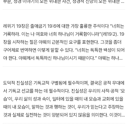
부분, 성경 이야기의 모든 위대한 사건, 성경적 신앙의 모든 위대한 교
리가 살아 계신 하나님과 창조 세계 전체를 향한 그분의 원대한 계획
과 일관성이 있다는 것이었다. 그 책은 이 책을 위한 기초인 것이다.
이 책에서 나는, 성경의 이 하나님이 그분 자신과의 구원 및 언약 관계
레위기 19장은 출애굽기 19:6에 대한 가장 훌륭한 주석이다 “너희는
로 부르신 이들(교회, 즉 아브라함부터 요한계시록의 하나님의 도성
거룩하라. 이는 나 여호와 너희 하나님이 거룩함이니라”(레19:2). 19
주민에 이르는 하나님의 백성)을 대신해서 질문을 던지고 있다. “우
장을 시작하는 절은 야웨의 근본적인 요구를 표현한다. 그것을 좀더
리는 누구이며, 무엇을 위해 여기에 있는가?” 성경이 역사의 모든 세
구어체로 번역하면 이렇게 말할 수 있다. “너희는 독특한 백성이 되어
대를 관통하는 하나님의 웅대한 선교를 제시한다면, 그것은 우리 자
야 한다. 야웨께서 독특하신 하나님이시기 때문이다.” 야웨는 하나님
신을 포함한 각 세대 속에서 이루어지는 하나님 백성의 선교에 대해
으로서 전적으로 유일하고 구별되는 분이시다. 야웨는 단순히 열방의
무엇을 말하는가? 우리의 선교는 무엇인가?
신들 중 하나가 아니고, 심지어 그들과 같지도 않다”(레18:3-4).
_머리말 중에서
그렇다면 이스라엘이 거룩하다는 것은 곧 그들이 열방 중에 독특한
도덕적 진실성은 기독교적 구별됨에 필수적이며, 결국은 공적 무대에
공동체가 되어야 한다는 것이다. 더 정확히 말하면, 이스라엘은 열방
서 기독교 선교를 하는 데 필수적이다. 진실성은 우리의 사적·공적 ‘모
과 같기보다는 야웨와 같아야 했다. 그들은 열방이 하는 것처럼 하지
습’이, 우리 삶의 성과 속이, 일터에 있을 때의 내 모습과 교회에 있을
않고 야웨가 하시는 것처럼 해야 했다(레18:3-4). 이스라엘에게 거
때의 내 모습이, 말하는 것과 행하는 것이, 우리가 믿는다고 주장하는
룩함은 야웨 자신의 초월적인 거룩함을 이 땅에서 반영하는 것을 의
것과 실제로 실천하는 것이 양분되어 있지 않음을 의미한다. 이것이
미했다.
비기독교 세계에 살면서 일하는 모든 신자가 직면한 중대한 도전이