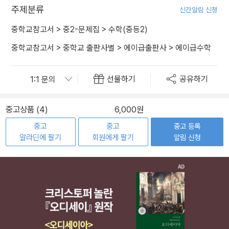
주제분류
신간알림 신청
중학교참고서
>
중2-문제집
>
수학(중등2)
중학교참고서
>
중학교 출판사별
>
에이급출판사
>
에이급수학
선물하기
공유하기
중고상품 (4)
6,000원
중고
중고
중고 등록
알라딘에 팔기
회원에게 팔기
알림 신청