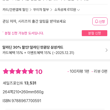
카드/간편결제 할인
무이자 할부
소득공제 610원
관심 저자, 시리즈의 출간 알림을 받아보세요
신청
분철 신청 가능한 도서입니다.
분철 신청
알라딘 30% 할인! 알라딘 만권당 삼성카드
카드혜택 15% + 이벤트혜택 15% (~2025.12.31)
10
100자평 1편
리뷰 0편
세일즈포인트
13,531
264쪽
210*260mm
560g
ISBN 9788967700591