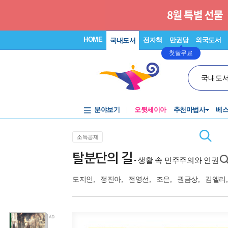
HOME
전자책
만권당
외국도서
국내도서
첫달무료
국내도
분야보기
오뒷세이아
추천마법사
베
소득공제
탈분단의 길
- 생활 속 민주주의와 인권
도지인
,
정진아
,
전영선
,
조은
,
권금상
,
김엘리
,