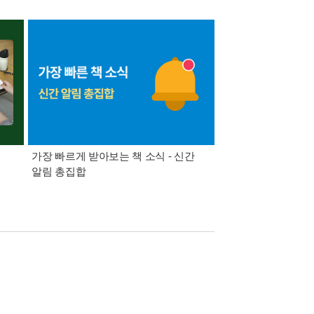
가장 빠르게 받아보는 책 소식 - 신간
경기컬처패스 1만원 
알림 총집합