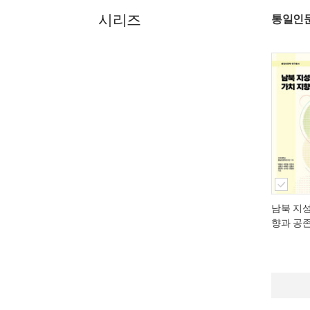
시리즈
통일인
남북 지
향과 공