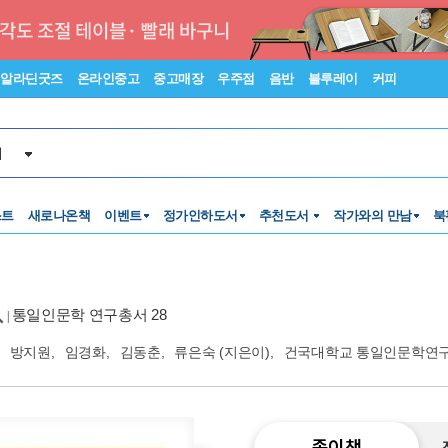
알라딘굿즈
온라인중고
중고매장
우주점
음반
블루레이
커피
서
스트
새로나온책
이벤트
정가인하도서
추천도서
작가와의 만남
북
통일인문학 연구총서 28
|
방지원
,
임경화
,
김동춘
,
류은숙
(지은이),
건국대학교 통일인문학연
종이책