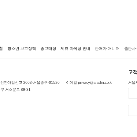
침
청소년 보호정책
중고매장
제휴·마케팅 안내
판매자 매니저
출판사
고객
신판매업신고 2003-서울중구-01520
이메일 privacy@aladin.co.kr
서울시
구 서소문로 89-31