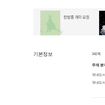
기본정보
342쪽
주제 분
국내도
국내도