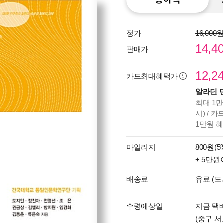
정가
16,000
14,4
판매가
12,2
카드최대혜택가
알라딘 
최대 1만
시) / 
1만원 
마일리지
800원(5
+ 5만원
배송료
유료 (도
수령예상일
지금 택배
(중구 서