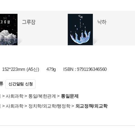
152*223mm (A5신)
479g
ISBN : 9791196346560
류
신간알림 신청
서
>
사회과학
>
통일/북한관계
>
통일문제
서
>
사회과학
>
정치학/외교학/행정학
>
외교정책/외교학