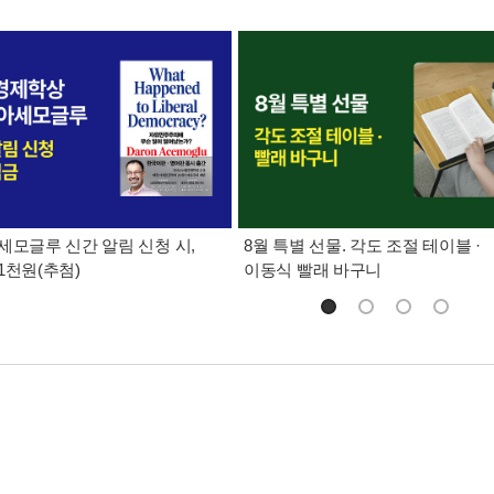
세모글루 신간 알림 신청 시,
8월 특별 선물. 각도 조절 테이블 ·
1천원(추첨)
이동식 빨래 바구니