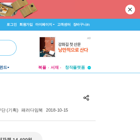
로그인
회원가입
마이페이지
고객센터
장바구니
(0)
투비컨티뉴드
펀드
북플
서재
창작플랫폼
투비컨티뉴드
구단
(기획)
패러다임북
2018-10-15