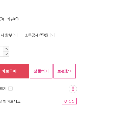
0)
리뷰(0)
자 할부
소득공제 650원
바로구매
선물하기
보관함 +
 팔기
림을 받아보세요
신청