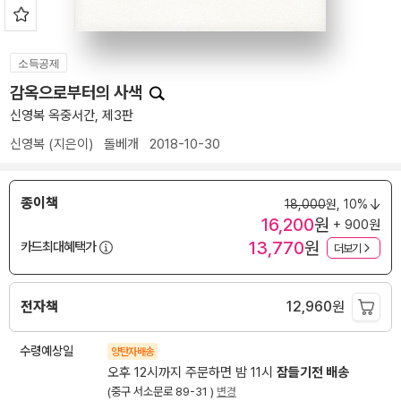
소득공제
감옥으로부터의 사색
신영복 옥중서간, 제3판
신영복
(지은이)
돌베개
2018-10-30
종이책
18,000
원,
10%
16,200
원
+ 900원
13,770
원
카드최대혜택가
더보기
전자책
12,960
원
수령예상일
양탄자배송
오후 12시까지 주문하면 밤 11시
잠들기전 배송
(중구 서소문로 89-31 )
변경