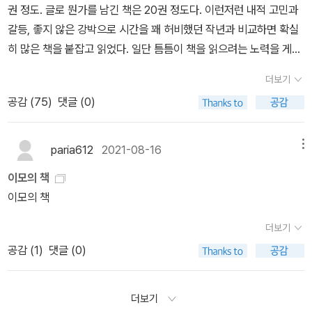
빛이나 넋이나 얼을 틔우지 않는다면, 아무리 뜻만 좋은 글을 쓰더라
동경에 관한 30여 편의 작품을 남겼다.조지훈, 1920년~1968년민
모르면서능히 도모하고 나아갈 수 있는 자는 없다.정인보 「나라 잃은
도 스스로 굴레(감옥)에 갇히고 이웃도 가두는 셈입니다.《감옥으로부
족 정서를 섬세하고 우아하게 노래한 시인으로 유명하다. 청록파 시
백성의 슬픈 시」그리고 검정치마의 Everything. 멜로디도 분위기도
터의 사색》(신영복, 햇빛출판사, 1988.9.1.첫/1993.6.1.중판1쇄)천
인 중 한명으로 서정적이고 동양적인 미를 추구했다이장희, 1900년
좋아서 가끔 듣곤 한다.
수고 불감불국(天雖高 不敢不局), 하늘이 비록 높아도 머리룰 숙
~1929년섬세한 감각과 심미적인 이미지를 작품에 표출시킨 시인이
더보기
이지 않을 수 없으며, 막견어은 막현어미(莫見於隱 莫顯於微), 아
다. 주요 작품으로 <봄은 고양이로다>, <하일소경> 등이 있다.오장
공감 (
75
)
댓글 (0)
무리 육중한 벽으로 위요(圍繞)된 자리라 하더라도 더 높은 시점에
환, 1918년~1948년15세 어린 나이에 등단하여 <성>, <헌사>, <
오르고 더 긴 세월이 흐르면 그도 일식(日食)처럼 만인이 보고 있는
병든 서울> 등의 시집을 냈다. 서정주. 이용악과 함께 ‘시단의 천
자리인 것을…… 저에게 주어진 이 작은 일우(一隅)가 비록 사면이
재‘로 화려한 주목을 받았다.박인환, 1926년~1956년<목마와 숙녀
paria612
2021-08-16
메뉴
벽에 의하여 밀폐됨으로써 얻어진 공간이지만, 저는 부단한 성찰과
>, <세월이 가면> 등의 시를 썼고, 도시 문명의 우울과 불안을 감상
이모의 책
자기부정(自己否定)의 노력으로 이 닫힌 공간을 무한히 열리는 공
적인 시풍으로 노래했다.이상화, 1901년~1943년식민지 치하의 민
이모의 책
간으로 만들어 감으로써 벽을 침묵의 교사로 삼으려 합니다. 필신기
족적 비애와 일제에 항거하는 저항의식을 기조로 삼은 민족주의시인
독(必愼其獨), 혼자일수록 더 어려운 생각이 듭니다. (227쪽/197
이다. <빼앗긴 들에도 봄은 오는가>, <나의 침실로>가 유명하다.신
더보기
7.10.15.)그뿐만 아니라 어머님께서 전에 써보내 주시던 모필 서간문
동엽, 1930년~1969년<껍데기는 가라>를 쓴 1960년대 대표적
공감 (
1
)
댓글 (0)
(毛筆書簡文)의 서체는 지금도 제가 쓰고 있는 한글 서체의 모법
인 민족주의 시인이자 참여 시인이다. 치일한 현실의식과 역사의
(母法)이 되어, 궁체(宮體)와는 사뭇 다른 서민들의 훈훈한 체취를
식, 민족의식을 바탕으로 시를 썼다.이육사, 1904년~1944년시인
더해 주고 있읍니다. 어머님은 붓글씨에 있어서도 저의 스승인 셈입
더보기
이자 독립운동기. <광야>, <절정>처럼 강인하고 담대한 민족시 외에