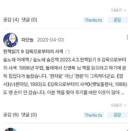
어요?그리고 나는 친불하거나 프랑스에 대하여 쁘로피르가 될 수 있
전사ㅇ (내용) 파리 망명 생활 중 택시 운전을 하며 경험한 프랑스 사
로 여과시켜 전원적·향토적인 서정의 세계를 심화하였다. 한국적 정
찬 책을 고맙게 만나려는 뜻’이 몹시 큽니다. ‘누구나 말하거나 읽는
는 사람도 아니고 또 그런 위치에 있지도 않습니다. 그럼 다시 말씀드
회의 합리주의와 문화를 소개함.ㅇ (의의) 한국 사회에 ‘망명객‘의 존
더보기
서를 간결한 언어의 아름다움으로 표현한 시인으로 평가받으며 《싸
책’이 아니라 ‘아직 말하지 않거나 읽히지 않은 빛나는 책’을 알아보면
리겠습니다. 똘레랑스란....
재를 알리고, 경직된 사회 분위기에 신선한 충격을 줌.나. 쎄느강은 좌
공감 (
4
)
댓글 (0)
락눈》, 《강아지풀>, <먼 바다》 등의 시집을 발표했다.이용악, 1914
서 가슴으로 품고 마음으로 새겨 머리에 담고 손발에 새기운을 북돋
우를 나누고 한강은 남북을 가른다ㅇ (내용) 프랑스와 한국의 정치,
년~1971년일본 조치대학 재학 중인 1935년, 『시인문학」에 <패배자
우는 이야기를 누리려고 헌책집으로 책마실을 다닌다고 하겠습니다.
사회, 교육 문화를 비교 분석하며 한국 사회의 후진성을 비판함.ㅇ
의 소원>을 발표하면서 등단했다. 시집 《분수령》과 《낡은 집》으
1998년 1월 6일에 〈헌책방 사랑 누리〉란 모임을 열었더니 《엽서》를
파란놀
2023-04-03
메뉴
(의의) 이념 대립에 매몰된 한국 사회에 합리적 토론 문화와 다양성
로 문단의 주목을 받았다. 당시 조선 민중의 궁핍한 현실을 예민한감
찾아 달라는 이웃님이 꽤 많았습니다. 글쪽(엽서)을 왜 찾아 달라 하
존중의 필요성을 제기함.다. 생각의 좌표ㅇ (내용) ˝내 생각은 어떻게
헌책읽기 9 감옥으로부터의 사색
수성과 풍부한 사상으로 작품에 녹여냈으며, 서정주 · 오장환과 함
는지 아리송했는데, 신영복 님 글씨를 오롯이 담은 커다랗고 까만 책
내 생각이 되었나˝라는 질문을 통해 주체적 사유의 중요성을 강조함.
숲노래 어제책 / 숲노래 숨은책 2023.4.3.헌책읽기 9 감옥으로부터
께 3대 시인으로 불렸다.<오랑캐꽃》, 《이용악집》 등의 시집을 펴냈
이 있다더군요. 그래서 그런갑다 하고 찾아내어 건네곤 했는데 ‘아직
ㅇ (의의) 주입식 교육과 미디어에 의해 형성된 타율적 사고를 벗어나
의 사색 1998년 무렵, 둘레에서 신영복 님 책을 읽으라고 하기에 문
다.신석정, 1907년~1974년중앙불교전문강원에서 불전을 연구
새책집에 멀쩡히 있는 책’을 싸게 사려고 여쭌 이웃이 많았더군요.
비판적 시민으로 거듭날 것을 촉구함.라. 결, 거침에 대하여ㅇ (내용)
득 집었다가 놀랐습니다. ‘한자말’ 아닌 ‘한문’이 그득하더군요. 《엽
한 신석정은 1931년 김영랑, 정지용 등과 함께 시문학』동인으로 활동
“여보셔요. 새책으로 있는 책을 왜 헌책으로 찾아 달라 하시나요?”
신자유주의와 무한 경쟁 속에서 거칠어진 우리 사회의 ‘결‘을 살피며,
서》(너른마당, 1993)도 《감옥으로부터의 사색》(햇빛출판사, 1988)
하며 본격적인 작품활동을 전개했다. 1939년 <그 먼 나라를 알으십
“아, 그게 …….” “이 책은 헌책이든 새책이든 값이 비슷합니다. 아름
인간의 존엄을 지키기 위한 사유를 담음.ㅇ (의의) 성장을 위한 속도
도 영 손이 안 갔습니다. 이분 책을 찾아 주기를 바란 이웃이 많아 커
니까>, <아직은 촛불을 켤 때가 아닙니다>가 수록된 처녀 시집 <불>
답다고 여기신다면 새책으로 만날 수 있을 적에 즐겁게 값을 치러 주
전 대신 성찰과 멈춤을 통해 삶의 본질적 가치와 연대를 회복할 것을
다란 《엽서》이든 처음 나온 《감옥으로부터의 사색》이든 헌책집에서
을 통해 전원시인, 목가시인이라는평가를 받으며 동양적 낭만주의
셔요. 그래야 오래오래 갈 테니까요.”ㅅㄴㄹ※ 글쓴이숲노래(최종규)
더보기
역설함.마. 미안함에 대하여ㅇ (내용) 사회적 약자와 고통받는 이들에
찾아 주기는 하되 여러모로 껄끄러웠습니다. 책을 찾아서 건네며 늘
에 입각한 작품을 남겼다.박목월, 1915년~1978년본명 박영종, 194
: 우리말꽃(국어사전)을 씁니다. “말꽃 짓는 책숲, 숲노래”라는 이름
공감 (
6
)
댓글 (0)
대한 부채의식과 연대를 다룬 에세이.ㅇ (의의) 지식인의 사회적 책무
여쭈었어요. “이분 글이 뭐가 좋나요?” “응? 글이 안 좋아?” “이분
0년 정지용의 추천을 받아 『문장』에 <길처럼>을 발표하며 등단했
으로 시골인 전남 고흥에서 서재도서관·책박물관을 꾸리는 사람. ‘보
와 실천적 연대의 중요성을 감성적인 필치로 호소함.5. 김남주 (저항
글을 누가 읽을 수 있나요?” “왜? 글이 어려워?” “잘 보셔요. 아무리
다. 민족 정서를 깊이 있게 탐구하여 우리 민족의 감수성과 상상력
리 국어사전’ 편집장을 맡았고, ‘이오덕 어른 유고’를 갈무리했습니다.