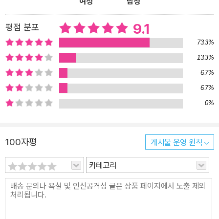
여성
남성
9.1
평점 분포
73.3%
13.3%
6.7%
6.7%
0%
100자평
게시물 운영 원칙
카테고리