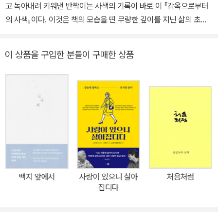
복(여럿이 함께 숲으로 가는 길)』 등이 있으며, 역서로 『외국무역과
국민경제』, 『사람아 아, 사람아!』, 『노신전』(공역), 『중국역대시가선
집』(공역) 등이 있다.
이 상품을 구입한 분들이 구매한 상품
백지 앞에서
사랑이 있으니 살아
처음처럼
집디다