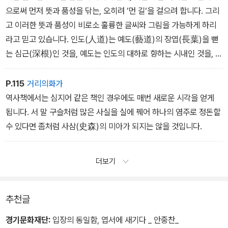
면 그러한 느낌도 당연한 것이라 할 수 있습니다. 그러나 또 한편 돌이
으로써 먼저 뜻과 품성을 닦는, 오히려 ‘먼 길‘을 걸으려 합니다. 그리
켜보면 교도소는 세상으로부터 동떨어진 곳이 아닐 뿐 아니라 도리
고 이러한 뜻과 품성이 비로소 훌륭한 글씨와 그림을 가능하게 하리
어 우리 사회, 우리시대와 가장 끈끈하게 맺어져 있는, 그것의 어떤 복
라고 믿고 있습니다. 인도(人道)는 예도(藝道)의 장엽(長葉)을 뻗
판을 이루고 있는 것이사실입니다.
는 심근(深根)인 것을, 예도는 인도의 대하로 향하는 시내인 것을, 그
이를테면 피라미드를 거꾸로 세웠을 경우 그 꼭지점이 땅에 닿는 자
리하여 최고의 예술 작품은 결국 ‘훌륭한 인간‘, ‘훌륭한 역사‘라는 사
리, 즉피라미드의 전 중압(全壓)이 한 점을 찌르는 바로 그 지점에 교
실을 잊지 않으려 합니다.
P.115
거리의화가
도소가 위370 감옥으로부터의 사색그럼지는 까다이달
역사책에서는 심지어 같은 책인 경우에도 매번 새로운 시각을 얻게
됩니다. 서 말 구슬처럼 많은 사실을 실에 꿰어 하나의 염주로 정돈할
수 있다면 좀처럼 사삼(史森)의 미아가 되지는 않을 것입니다.
더보기
추천글
경기문화재단:
입장의 동일함, 엽서에 새기다 _ 안중찬_