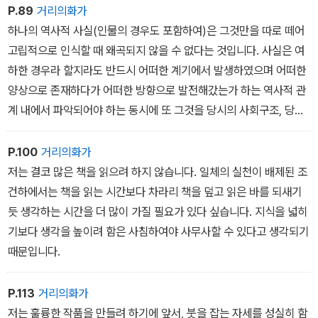
한 일입니다. 아무리 종이로 예쁘게(?)쌌다고 하지만 ‘죄수의 이
P.89
거리의화가
빨‘ 에 질겁했을 광경을 생각하면 민망스러운마음 금할 길이 없습니
하나의 역사적 사실(인물의 경우도 포함하여)은 그것만을 따로 떼어
다.
고립적으로 인식할 때 왜곡되지 않을 수 없다는 것입니다. 사실은 여
나는 징역 사는 동안 풍치 때문에 참 많은 이빨을 뽑았습니다. 더러
하한 경우라 할지라도 반드시 어떠한 계기에서 발생하였으며 어떠한
는 치과의 그 유리병 속에 넣기도 하고, 더러는 교도소의 땅에 묻기
양상으로 존재하다가 어떠한 방향으로 발전해갔는가 하는 역사적 관
도 하고 또 어떤것은 담밖으로 나가기도 했습니다.
계 내에서 파악되어야 하는 동시에 또 그것을 당시의 사회구조, 당시
생각해보면 비단 이빨뿐만이 아니라 우리가 살아간다는 것이 곧 우리
의 가치 규준에 조응시켜 당시의 사회구조가 갖는 필연적 한계를 늘
들의심신의 일부분을 여기 저기 이 사람, 저 사람에게 나누어 묻는 과
그것의 인식기초로 삼아야 한다는 사실입니다.
P.100
거리의화가
정이란 생각이 듭니다. 무심한 한마디 말에서부터 피땀어린 인생
저는 결코 많은 책을 읽으려 하지 않습니다. 일체의 실천이 배제된 조
의 한 토막에 이르기까지 혹은 친구들의 마음 속에, 혹은 한 뙈기의 전
건하에서는 책을 읽는 시간보다 차라리 책을 덮고 읽은 바를 되새기
답(田) 속에, 혹은 타락한 도시의 골목에 혹은 역사의 너른 광장
듯 생각하는 시간을 더 많이 가질 필요가 있다 싶습니다. 지식을 넓히
에・・・・・・ 저마다 묻으며 살아가는것이라 느껴집니다.
기보다 생각을 높이려 함은 사침하여야 사무사할 수 있다고 생각되기
돌이켜보면 나의 경우는 나의 많은 부분을 교도소에 묻은 셈이 됩니
때문입니다.
다. 이것은 흡사 치과의 포르말린 병 속에 이빨을 담은 것처럼 답답
한 것이기도 합니다.
P.113
거리의화가
교도소가 닫힌 공간이라면, 그래서 포르말린 병처럼 벗은 공간이라
저는 훌륭한 작품을 만들려 하기에 앞서, 붓을 잡는 자세를 성실히 함