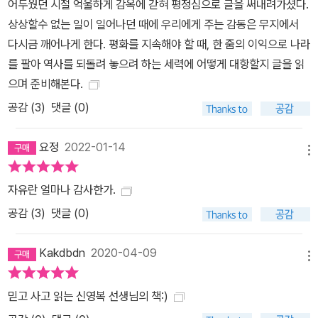
어두웠던 시절 억울하게 감옥에 갇혀 평정심으로 글을 써내려가셨다.
상상할수 없는 일이 일어나던 때에 우리에게 주는 감동은 무지에서
다시금 깨어나게 한다. 평화를 지속해야 할 때, 한 줌의 이익으로 나라
를 팔아 역사를 되돌려 놓으려 하는 세력에 어떻게 대항할지 글을 읽
으며 준비해본다.
공감 (
3
)
댓글 (0)
요정
2022-01-14
메뉴
자유란 얼마나 감사한가.
공감 (
3
)
댓글 (0)
Kakdbdn
2020-04-09
메뉴
믿고 사고 읽는 신영복 선생님의 책:)