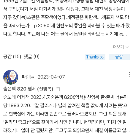
1995년 7월11일 여름방학, 귀향해서고향땅 충남 대천시 동양서림에
언을 남김.3. 신영복 (관계와 성찰)가. 감옥으로부터의 사색ㅇ (내용)
>의 시 전편은 고도의 상징적 수법과 여성적인 정감의 어조로 사랑
《곁말》, 《책숲마실》, 《우리말 수수께끼 동시》, 《시골에서 살림 짓는
서 구입.(여기 서점 아가씨가 정말 예뻤다. 그래서 대천 남정내들이
20년 20일간의 수형 생활 중 가족들에게 보낸 편지를 묶은 서간집.
을 노래한 서정시이다. 하지만그 내면에는 잃어버린 조국과 민족
즐거움》, 《이오덕 마음 읽기》을 썼다. blog.naver.com/hbooklov
자주 갔다능)초판은 주황색이었다.개정판은 파란색....책표지 색도 당
ㅇ (의의) 절망적인 상황에서도 인간에 대한 신뢰와 따뜻한 시선을 잃
의 독립을 향한 강인한 신념과 희망이 담겨 있다. 사상과실천을 일치
e
을 따라가는가....p.309이제 한반도의 통일을 바라볼 수 있는 때가 왔
지 않는 휴머니즘의 정수를 보여줌.나. 강의 (나의 동양고전 독법)ㅇ
시켜 저항운동에 앞장선 대표적 민족시인이다.김소월, 1902년~193
다고 합니다. 최근에 나는 어느 글에서 통일을 바라보는 시기에 통일
(내용) 시경, 서경, 주역, 논어 등 동양 고전을 현대적 관점과 관계론
4년본명은 김정식. 한국의 전통적인 한을 노래한 시인이다. 짙은 향
비용을 미리 계산하고 준비해야 된다는 주장을 읽은 적이 있었지
적 시각으로 재해석함.ㅇ (의의) 과거의 죽은 지식이 아니라 현재의
토성을 바탕으로 서정적인 작품을 발표해 한국인이 가장 좋아하는 시
더보기
요. 독일 통일의 후과에 대한 평가에서 나온 말이었습니다.그러나 나
삶을 성찰하고 미래를 모색하는 지혜로서 고전의 가치를 되살림.다.
인으로 꼽힌다. 한국 서정시의 기념비적 작품인 <진달래꽃>으로 널
공감 (
15
)
댓글 (0)
는 통일을 바라보는 시기에 가장 시급한 것은 바로 똘레랑스를 배우
담론 (신영복의 마지막 강의)ㅇ (내용) 성공회대에서의 강의 녹취를
리 알려졌으며, <금잔디>, <엄마야 누나야>, <산유화> 등 수많은 작
고 실천하는 일이라고 믿습니다. 똘레랑스를 배우고 실천할 때 통일
바탕으로, 고전 공부와 인간 이해를 집대성한 철학 에세이.ㅇ (의의)
품으로 오늘날까지 사랑받고 있다.백석, 1912년~1996년본명은 백
은 더 빨리 이룰 수 있고 또 올바른 통일이 될 것입니다.이제 내 말
‘머리에서 가슴으로, 가슴에서 발로‘ 이어지는 변화와 실천의 여정을
파란놀
2023-04-07
메뉴
기행. 방언을 즐겨 쓰면서도 모더니즘을 발전적으로 수용한 시들
은 다 끝났습니다. 내 말을 끝까지 들어주어 정말 고맙습니다. 차 한
감동적으로 서술함.라. 더불어 숲ㅇ (내용) 세계 22개국을 여행하며
을 발표했다. 1938년 시집 <사슴>으로 문단에 데뷔하였고, 토속적
숨은책 820 엽서 (신영복)
잔 더 하시겠어요? 아 그렇군요. 시간이 많이 늦어졌군요.네? 뭐라
쓴 기행문으로, 자본주의 문명에 대한 성찰을 담음.ㅇ (의의) ‘나무가
이고 민족적인 작품으로 특이한 경지를 개척하는 데 성공했다. 광
숲노래 어제책 2023.4.7.숨은책 820《엽서》 신영복 글·글씨 너른마
고 하셨습니까? 내 똘레랑스 얘기가 친불적인 얘기였다구요?사대주
모여 숲이 되듯‘ 개인의 연대와 공존을 통해 더 나은 세상을 만들자는
복 이후에는 고향인 북에 머물렀으며, 대표작으로는 <나와 나타샤
당 1993.2.20. ‘잘 팔리거나 널리 알려진 책을 값싸게 사려는 뜻’으
의라구요? 아, 내 얘기가 그렇게 들리셨습니까? 그럼 할 수 없군
메시지를 전함.마. 처음처럼ㅇ (내용) 저자의 서화(書畵)와 잠언을
와 흰당나귀>, <모닥불>, <고향> 등이 있다.박용래, 1925년~1980
로 헌책집에 가는 이라면 빈손으로 물러나오겠지요. 그런 책은 요새
요. 똘레랑스에 대하여 다시 반복하여 말씀드려야 되겠습니다. 왜냐
엮은 시화집.ㅇ (의의) 간결한 그림과 글로 대중들에게 깊은 위로와
년1955년 『현대문학』에 <가을의 노래>로 박두진의 추천을 받아 문
‘알라딘 중고샵’으로 찾아가서 사면 됩니다. 헌책집이란, ‘미처 안 알
하면당신은 아직 똘레랑스를 이해하지 못하였기 때문입니다. 아시겠
성찰의 화두를 던짐.4. 홍세화 (관용과 연대)가. 나는 빠리의 택시운
단에 나왔다. 향토적인 사물이나 지나쳐버리기 쉬운 것들을 시적으
려졌거나 얼마 안 팔렸지만, 두고두고 되읽으면서 새길 아름답고 알