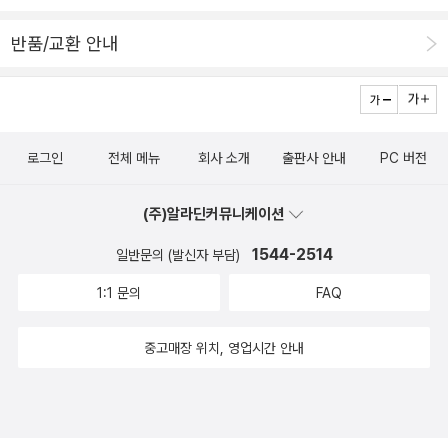
니다. (280쪽/1983.9.21.)오늘은 구정입니다. 달력은 29일 밑에다
도 <청포도>처럼 서정적이고 목가적인 작품을 남겼다.강경애, 1907
‘민속의 날’이라 적어 놓아서 설이란 이름에 담기어 오던 민중적 정서
년~1943년사회의식을 강조한 사실적인 작품으로 억압받는 하층 여
반품/교환 안내
와 얼이 빠져버리고 어딘가 박제(剝製)가 된 듯 메마른 느낌을 금치
성을 대변했던 식민지시기 최고의 소설가다. 1930년대 문단에 독특
못하게 합니다. (296쪽/1987.1.29.)ㅅㄴㄹ※ 글쓴이숲노래(최종규)
한 위치를 차지했다.
: 우리말꽃(국어사전)을 씁니다. “말꽃 짓는 책숲, 숲노래”라는 이름
으로 시골인 전남 고흥에서 서재도서관·책박물관을 꾸리는 사람. ‘보
로그인
전체 메뉴
회사 소개
출판사 안내
PC 버전
리 국어사전’ 편집장을 맡았고, ‘이오덕 어른 유고’를 갈무리했습니다.
《선생님, 우리말이 뭐예요?》, 《쉬운 말이 평화》, 《곁말》, 《곁책》,
(주)알라딘커뮤니케이션
《새로 쓰는 비슷한말 꾸러미 사전》, 《새로 쓰는 겹말 꾸러미 사전》,
1544-2514
일반문의 (발신자 부담)
《새로 쓰는 우리말 꾸러미 사전》, 《책숲마실》, 《우리말 수수께끼 동
시》, 《우리말 동시 사전》, 《우리말 글쓰기 사전》, 《이오덕 마음 읽
1:1 문의
FAQ
기》, 《시골에서 살림 짓는 즐거움》, 《마을에서 살려낸 우리말》, 《읽
는 우리말 사전 1·2·3》 들을 썼습니다. blog.naver.com/hbooklov
중고매장 위치, 영업시간 안내
e