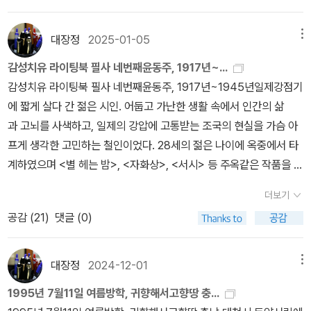
방적 민족주의 시각을 제시함.2. 리영희 (비판적 이성)가. 전환시대의
체제 비판적 시각을 무비판적으로 수용하게 한다는 점도 경계할 만하
운데에 서서 우두머리로 찰칵찰칵 찍혀야 한다고 여긴다. 헌책집에서
논리ㅇ (내용) 베트남 전쟁, 중국의 문화대혁명 등 국제 정세의 이면
다.
본회퍼 님 책을 스치면 으레 새삼스레 쥐곤 한다. 이미 읽은 책이어도
대장정
2025-01-05
메뉴
을 파헤치며 냉전적 사고를 비판함.ㅇ (의의) 1970년대 지식인들에
다시 들추면서 곱새긴다. 2016년에 한글판이 새로 나온 《獄中書
게 ‘의식의 혁명‘을 일으킨 책으로, 반공 이데올로기의 허상을 폭로함.
감성치유 라이팅북 필사 네번째윤동주, 1917년~...
簡》이다. 눈물과 땀을 이슬과 비로 녹여낸 하루가 흐르는 꾸러미라고
나. 우상과 이성ㅇ (내용) 우리 사회를 지배하는 허위의 우상(국가 권
감성치유 라이팅북 필사 네번째윤동주, 1917년~1945년일제강점기
여길 만하다. 모든 사람이 본회퍼 님 같을 수야 없다지만, 모든 사람한
력, 맹목적 믿음)을 이성으로 타파할 것을 주장함.ㅇ (의의) 사실에 입
에 짧게 살다 간 젊은 시인. 어둡고 가난한 생활 속에서 인간의 삶
테는 ‘넋’과 ‘숨’이 있다. 누구나 스스로 마음에 살림씨앗을 심는다. 저
각한 진실 추구야말로 지식인의 제1덕목임을 역설함.다. 8억인과의
과 고뇌를 사색하고, 일제의 강압에 고통받는 조국의 현실을 가슴 아
마다 마음이라는 바다에 생각씨앗을 심는다. 하느님 이야기를 담았다
대화ㅇ (내용) 당시 적성국가였던 중국(중공)의 현실과 사회 구조를
프게 생각한 고민하는 철인이었다. 28세의 젊은 나이에 옥중에서 타
는 꾸러미를 보면 “처음에 말씀이 있었다” 같은 대목이 있다. 우리 옛
르포르타주 형식으로 소개함.ㅇ (의의) 단절되었던 중국에 대한 객관
계하였으며 <별 헤는 밤>, <자화상>, <서시> 등 주옥같은 작품을 남
말에는 “말이 씨가 된다”가 있고, 둘은 나란하다. 참하거나 착한 길도
적 정보를 제공하여 북방 외교 및 인식의 지평을 넓힘.라. 새는 좌우의
겼다.김영랑, 1903년~1950년본명 김윤식, 1930년 『시문학』 동인
씨앗이되, 꾸미거나 거짓스런 길도 씨앗이다. 알맹이로 갈는지 쭉정
더보기
날개로 난다ㅇ (내용) 보수와 진보, 좌와 우의 균형 잡힌 시각을 강조
지에 서정시를 발표하면서 등단했다. 이어 <내 마음을 아실이>, <모
이로 길들는지 스스로 갈 뿐이다.《옥중서신, 저항과 복종》(디트리히
공감 (
21
)
댓글 (0)
하며 한국 사회의 편향성을 지적한 에세이집.ㅇ (의의) 극단적 대립을
란이 피기까지는> 등의 작품을 내며 1935년 첫 시집 《영랑시집》
본회퍼/김순현 옮김, 복있는사람, 2016.9.19.)#WiderstandundEr
넘어선 공존과 균형 감각이 건전한 사회 발전의 필수 조건임을 설파
을 간행하였다. 잘다듬어진 언어로 섬세하고 영롱한 서정을 노래
gebung #DietrichBonhoefferㅍㄹㄴ글 : 숲노래·파란놀(최종규).
함.마. 대화 (한 지식인의 삶과 사상)ㅇ (내용) 임헌영 문학평론가와
해 순수서정시의 새로운 경지를 개척했다. 한국어의 시적 아름다움
대장정
2024-12-01
메뉴
낱말책을 쓴다. 《풀꽃나무 들숲노래 동시 따라쓰기》, 《새로 쓰는 말
의 대담집으로, 리영희의 생애와 사상의 궤적을 총망라함.ㅇ (의의)
을 극대화한 시인이다.한용운, 1879년~1944년독립운동가 겸 승려
밑 꾸러미 사전》, 《미래세대를 위한 우리말과 문해력》, 《들꽃내음 따
1995년 7월11일 여름방학, 귀향해서고향땅 충...
한국 현대사를 온몸으로 관통한 한 지식인의 육성을 통해 역사의 증
이자 시인. 일제강점기 때 시집 <님의 침묵>을 출판했다. <님의 침묵
라 걷다가 작은책집을 보았습니다》, 《우리말꽃》, 《쉬운 말이 평화》,