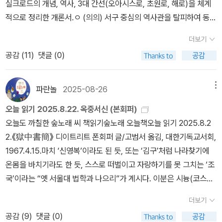
실크로드의 개념, 역사, 3대 간선(오아시스로, 초원로, 해로)을 체계
대적 아전인수(我田引水)고전이 쓰인 당시의 시대적 맥락보다는 저
적으로 정리한 개론서.ㅇ (의의) 서구 중심의 역사관을 탈피하여 동서
자의 정치적 신념인 '더불어 숲'이나 '공동체주의'를 정당화하기 위해
문명 교류의 통로로서 실크로드의 가치를 재정립함.나. 이슬람 문명
고전의 구절을 자의적으로 선택해 해석하는 부분도 상당히 드러난다.
더보기
ㅇ (내용) 이슬람의 종교, 역사, 문화, 사회 제도를 망라하여 객관적
특히 유가 철학의 통치 윤리를 민중 지배의 도구로만 치부하거나, 묵
공감 (
11
)
댓글 (0)
사실에 입각해 서술함.ㅇ (의의) ‘한 손에 칼, 한 손에 코란‘과 같은 서
가 철학의 평등주의를 지나치게 강조하는 방식이 학문적 중립성을 이
구의 왜곡된 편견을 바로잡고 이슬람을 평화와 관용의 문명으로 재해
미 잃었다는 지적이다. 4. 서구 근대성에 대한 일방적 비난서구의 자
석함.다. 고대문명교류사ㅇ (내용) 인류 문명의 태동기부터 고대 국가
파란놀
2025-08-26
메뉴
본주의와 근대 문명을 '정복'과 '소외'의 역사로만 규정하고, 동양 고전
간의 교류 양상을 실증적 자료를 통해 규명함.ㅇ (의의) 문명은 고립
을 그에 대한 유일한 대안으로 제시하는 방식이 이분법적이고 편향적
오늘 읽기 2025.8.22. 옥중서신 (본회퍼)
된 것이 아니라 상호 전파와 수용(변용)을 통해 발전한다는 **‘문명
이라는 평가이다.이는 자유 시장 경제와 개인의 자유를 중시하는 현
오늘도 까칠한 숲노래 씨 책읽기숲노래 오늘책오늘 읽기 2025.8.2
교류 사관‘**의 기틀을 마련함.라. 시대인 소명을 다하다ㅇ (내용) 분
대 사회의 가치를 저평가하며, 결과적으로 반서구적·반체제적 정서를
2.《獄中書簡》 디이트리트 폰회퍼 글/고범서 옮김, 대한기독교서회,
단과 이념의 장벽을 넘어 문명교류학을 개척해 온 저자의 파란만장한
강화하는 논리 일변도이다.이러한 비판은 신영복의 <강의>가 동양
1967.4.15.마치 ‘신영복’이라도 된 듯, 또는 ‘김구’처럼 나라찾기에
삶과 학문적 소명 의식을 회고록 형식으로 기술함.ㅇ (의의) 단순한
고전이라는 보편적인 텍스트를 빌려 자신의 반체제적이고 사회주의
온몸을 바치기라도 한 듯, 스스로 떠벌이고 자랑하기를 못 그치는 ‘조
자서전을 넘어, 극한의 고난 속에서도 학문적 신념을 지켜낸 지식인
적인 이념을 합리화하고, 대중에게 일방적인 역사 인식과 가치관을
국’이라는 “옛 서울대 법학과 나으리”가 계시다. 이분은 시늉(코스프
의 참된 자세를 증언함.마. 한국 속의 세계 (상, 하)ㅇ (내용) 우리 문
심어주고 있음을 지적하고 있다. 즉, 인문학적 소양을 넓히는 책이라
레)도 잘하고, 장사(북콘서트)도 잘하고, 벼슬도 잘 쥐고, 비싼밥도 잘
화 속에 스며든 외래 문명의 요소를 의식주, 언어, 예술 등 다각도로
더보기
기보다는 편향된 이념을 주입하는 '정치적 텍스트'라는 것이다. 글 전
자신다. 다만, 이녁이 아닌 수수한 들사람이 나라일을 맡거나 길잡이
분석함.ㅇ (의의) 민족 문화의 독창성과 보편성을 동시에 고찰하며 개
공감 (
9
)
댓글 (0)
체를 통하여 저자의 사상이 감성적인 문체로 포장되어 젊은 세대에게
로 서거나 일꾼으로 서지 않기를 바라는 티를 늘 낸다. 늘 이녁이 한가