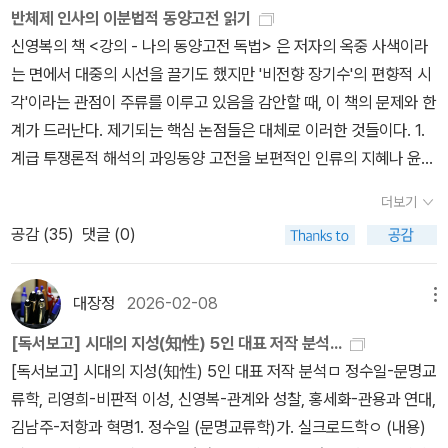
반체제 인사의 이분법적 동양고전 읽기
신영복의 책 <강의 - 나의 동양고전 독법> 은 저자의 옥중 사색이라
는 면에서 대중의 시선을 끌기도 했지만 '비전향 장기수'의 편향적 시
각'이라는 관점이 주류를 이루고 있음을 감안할 때, 이 책의 문제와 한
계가 드러난다. 제기되는 핵심 논점들은 대체로 이러한 것들이다. 1.
계급 투쟁론적 해석의 과잉동양 고전을 보편적인 인류의 지혜나 윤리
체계로 보기보다, 피지배 계급과 지배 계급 사이의 권력 관계와 투쟁
더보기
의 산물로만 해석하는 편이다.저자가 강조하는 '신영복식 인문학'의
공감 (
35
)
댓글 (0)
핵심인 '연대'와 '하도(下道)' 개념이 자유민주주의 체제보다는 사회
주의적 가치관에 경도되어 고전의 본질을 왜곡하고 있다는 평론이 많
다. 2. 체제 전복적 정서의 내재화저자가 과거 '통일혁명당 사건'으로
대장정
2026-02-08
메뉴
장기 복역한 전력을 들어, 그가 해석하는 '변화'와 '혁명'의 메시지가
[독서보고] 시대의 지성(知性) 5인 대표 저작 분석...
단순히 철학적 수사가 아니라 현존하는 국가 체제에 대한 부정적 인
[독서보고] 시대의 지성(知性) 5인 대표 저작 분석ㅁ 정수일-문명교
식을 심어주고 있음은 행간을 통하여 충분히 드러나고 있다.책 전반
류학, 리영희-비판적 이성, 신영복-관계와 성찰, 홍세화-관용과 연대,
에 흐르는 '변방이 중심이 되는 역사'라는 논리가 주류 질서와 정통성
김남주-저항과 혁명1. 정수일 (문명교류학)가. 실크로드학ㅇ (내용)
을 약화시키려는 의도가 다분하다는 지적도 제기된다. 3. 고전의 현