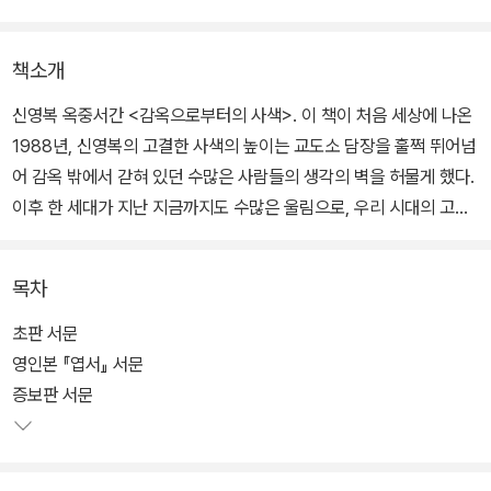
책소개
신영복 옥중서간 <감옥으로부터의 사색>. 이 책이 처음 세상에 나온
1988년, 신영복의 고결한 사색의 높이는 교도소 담장을 훌쩍 뛰어넘
어 감옥 밖에서 갇혀 있던 수많은 사람들의 생각의 벽을 허물게 했다.
이후 한 세대가 지난 지금까지도 수많은 울림으로, 우리 시대의 고전
으로 자리매김하였다. 이번에 출간되는 제3판은 출간 30주년을 맞아
표지 디자인을 바꾸고 본문의 가독성을 높이는 디자인으로 재작업하
목차
여 새롭게 선보인다.
초판 서문
통혁당 사건으로 20년 20일 영어의 몸을 살았던 무기수가 가족들에
영인본 『엽서』 서문
게 보낸 편지를 모아 만든 책이다. 폐쇄된 공간 속에 살면서도 감정의
증보판 서문
동요 없이 차분하게 자신과 세계를 성찰하는 신영복의 모습에서 우리
는 오히려 담 밖에 있는 이 시대 일상인들의 안락이 얼마나 공허하고
부끄러운 것인가를 역설적으로 확인할 수 있다.