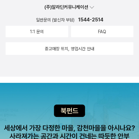
해주는 책입니다.첫번째 주제인 행복! 우리의 삶과 사회에서 가장 중
기도 한다. 한 단원마다 주제와 연계된 책이나 영화, 뮤지컬 등을 함께
(주)알라딘커뮤니케이션
요한 행복! 행복은 진정 어떤것일까요? 행복의 기준이 무엇인지 먼저
소개하며 토론활동으로 발전시킬 수 있는 코너도 마련해 해당 주제를
생각하게 하면서 철학자들이 말하는 행복을 들여다보며 내가 생각하
어렵다고 생각하거나 본인과 동떨어진 것이라고 생각할 수도 있는 청
1544-2514
일반문의 (발신자 부담)
는 행복이 무엇인지 생각하게 합니다. 나아가 행복을 위한 조건을 구
소년에게도 의미있는 활동으로 연계시키기도 좋겠다.책의 마지막에
1:1 문의
FAQ
체적으로 살펴 나의 행복을 구체화 시키고 더 나아가 국가의 정책까
서는 함께 읽으면 좋은 책도 소개하고 있어 아이들이 이 책을 마친 후
지 살펴볼 수 있습니다. 페이지 중간중간 행복에 대한 이해를 돕기 위
에도 계속 관련 주제에 대해 관심을 가지고 사고를 확장시킬 수 있도
중고매장 위치, 영업시간 안내
한 프로젝트를 제안하고 있는데 꼭 실천하면 좋을 활동들입니다.각각
록 돕고 있는 점도 유익하다.
의 주제마다 작품속에서 만나는 주제에 관한 페이지는 문학 영화 미
술 뮤지컬등 다양한 분야의 작품을 통해 주제를 좀 더 쉽고 재밌게 접
할 수 있게 만들어 지식은 물론 교양까지 쌓을 수 있는 책입니다. 꾸뻬
씨의 행복 여행이라는 책을 읽어보지 않았더라도 간단한 줄거리를 소
개하고 책속의 주제를 살피게 하고 토론 주제까지 일러주는 참 친절
한 책입니다.나머지장의 주제들 또한 우리를 둘러싼 자연환경이 과거
로부터 어떻게 우리의 삶에 영향을 끼치고 어떤 변화를 가져왔는지
들여다 보게 하면서 자연을 극복하며 살아가는 우리의 삶과 환경 문
제 개선을 위한 노력들, 자연의 재앙에 대처하는 우리의 자세까지도