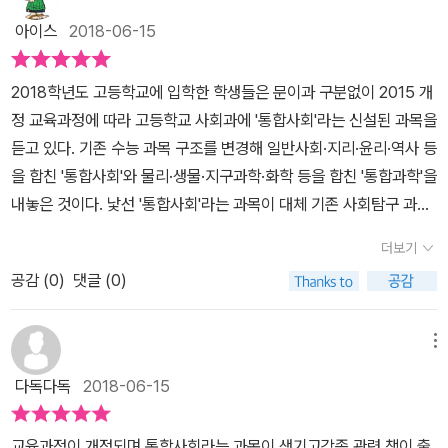
시민의식이 깨였고, 발전했다. 내가 살고 있는 정보화 사회에서는어
로 성장하기 위한 올바른 관점을기르는데 초첨을 맞추어 왔다고 합니
의 행복지수가 높은 이유는 무엇일까요?행복지수 1위 덴마트 국민의
권에서는 통합적 관점이란 무엇이고'행복' '자연환경' '생활공간' '인
아이스
2018-06-15
떤 변화가 생길지, 어떻게 살아야할 지생각해보는 계기가 될 수 있었
다.통합사회라는 말을 많이 사용하는데요통합사회는 개별 학문의 경
행복 비결 6가지는 자유, 안정, 평등, 신뢰,이웃, 환경입니다. 이 6가
권'에 관한 이야기를 다루었다.일례로 '커피 한 잔'에 담긴 통합적 관
다. '인간의 존엄성을 지키기 위한 다양한 노력들' 수업 시간에 엎드
계를 넘어 인간, 사회, 국가, 지구 공동체 및 환경을 통합적인 관점에
지 키워드는 유엔의 지속 가능한 발전 해법 네트워크가세계행복보고
점을 통해공정무역, 착한 소비라는 것에 대해나의 행동에 다양한 세
2018학년도 고등학교에 입학한 학생들은 문이과 구분없이 2015 개
려 자는 학생을 깨워서 수업을 들으라고 했다면, 교사는 학생의 인권
서 이해하고이를 통해 청소년들에게 사회 과목에 대한 기초 소양과
서를 작성하면서 고려하는 평가 기준이라고 볼 수 있습니다. 행복한
계가 스며들어 있음을 느끼는 과정.국가 간 지배와 피지배의 역사, 지
정 교육과정에 따라 고등학교 사회과에 '통합사회'라는 신설된 과목을
을 침해한 것일까? 먼저 인권이 무엇인지를 생각해봐야 한다. 인권이
미래 사회의 대비에 필용한 역량을 키워주는것을 목적으로 한다고 합
나라로 꼽히는 덴마크나 부탄의 사회적 조건을 헬조선이라고불리는
역 간 혹은 국가 간의 경제 교류에서 나타나는 불평등,지구촌 내 불평
듣고 있다. 기존 수능 과목 구조를 변경해 일반사회·지리·윤리·역사 등
란, 인간의 권리, 인간으로서 살아가기 위해 필요한 권리,인간이 존엄
니다. 단산한 지식 중심의 교육에 머무리는 것이 아니라 '삶의 이해와
우리나라와 비교해본다면 우리나라에 몇 가지 변화가 필요하다는 점
등한 공간 구조, 기후와 기온 같은 자연환경에 따른 작물 재배 양상,종
을 합친 '통합사회'와 물리·생물·지구과학·화학 등을 합친 '통합과학'을
한 삶을 살아가기 위해 누려야 하는권리를 말한다. 결론적으로는 '아
환경, '인간의 공동체','사회 변화와 공존'의 영역 안에서 다양한 활동
을 알 수 있습니다. 우리는 행복이 삶의 중요한 목표라는 것을 알고 있
교와 특정 문화의 연계성, 개인의 선택에 영향을 주는 사회구조의 특
내놓은 것이다. 낯선 '통합사회'라는 과목이 대체 기존 사회탐구 과목
니오'다. 수업시간은 자기 위함이 아니라공부하기 위해 있는 시간이
을 통해 통합적 학습을 지향합니다. 이 책은 2015년 교육 과정에서
습니다. 탈조선만이 방법이 아니며, 우리 스스로 행복한 나라, 대한민
징,어떤 가치가 사람들의 삶에 미치는 영향력 등..이런 모든 것들이 이
과 어떻게 다른지 다 파악하기도 전에 최근 국가교육회의는 통합사회
기 때문이다. 흥미로운 주제로 시작한 이번 단원은헌법에서 보장하는
새롭게 만들어진 고등학교 통합사회의 주제를 따라갑니다.1권에서는
국을 만들어야 합니다.그리고 정부에 그런 나라를 만들엉 달라고 요
더보기
어져 하나의 현상을 만들어낸다는 것을 이해할 수 있고이처럼<통합
·통합과학의 수능과목 포함 여부에 대해서도 시민참여단의 의견을 수
인권부터 실제 현장에서는제대로 지켜지지 않는 인권에 대해 다룬
통합적 관점이란 무엇인지에 대해 살펴보고, '행복', '자연환경', '생활
구해야 합니다.그래야만 우리가 가는 이 길 위에 행복한 나라, 대한민
사회 교과서와 함께 읽기>를 통해다양한 주제에 여러 관점을 적용하
공감 (
0
)
댓글 (0)
용해 면밀히 살펴보아야 한다며 교육부에 새입시제도에 대한 최종 결
다. 얼마전 우연히 TV에서 봤던 영화<나, 다니엘 블레이크>에 대해
공간','인권'에관한 이야기를 다루웠습니다. 2권에서는 '시장경제와 금
국을 발견할 수 있을 것입니다. 통합사회 교과서와 함께 읽기에서는
여 통합적으로 사고하는 과정을집중적으로 경험해보게 되었다는 총
정 권한을 넘겼다. 그러니까 이미 고등학생들은 '통합사회'를 배우고
나왔는데,국가가 법제도라는 형식적인 틀에 메어국민의 인권을 제대
융','사회 정의와 불평등','문화와 다양성','지구촌 갈등과 평화', '지속가
교과서 통합사회의 전반적인 내용을 살펴보면서 교과서 지식을 쉽고
평을 해본다. 무엇보다도 어려울법한 내용,행복, 자연환경, 생활공간,
는 있지만, 통합사회 과목이 수능에 반응될지 여부 또한 불확실한 상
로 보호하지 못하는 경우를 보여준다 다소 어려울 수 있는 주제들이
메뉴
능성과 미래'의 내용으로 고등학교 통합사회에 대해 알려줍니다.관점
재미있게배울 수 있도록 해줍니다.청소년들이 지식과 활동을 융합해
인권, 시장, 사회 정의와 불평등,문화, 세계화와 평화, 지속 가능성이
태라는 말이다. 왜 미리 큰 그림을 그려놓지 않고 이랬다 저랬다 하며
지만,생각해보면 너무나 중요하고 필요한 얘기다. 교과서에서 예제도
이란 사람이 어떤 현상이나 사물을 바라보는 방향이나 가치, 또한 태
세상을 바라보는 안목을키워 나갈 수 있도록 구성되어 있으며 이렇게
다독다독
2018-06-15
라는 큰 주제를 다루고 있는 이 책이쉽게 읽힐 수 있었다는 경이로움
입시제도를 바꾸려 드나 항의하고 싶기는 하지만, 8월 초까지 최종
없이 짧게 배우기 전에관련된 다양한 주제 (책, 실제 사례, 영화 등)로
도를 말합니다.관점이 사람마다 다르기 때문에 사람들은 같은 것을
단락달락 관련작품을 소개하면서 토론하기를 통해 생각의 범위를 넓
과 학과목에 도움이 되는 책인가? 하는 잠시의 생각이 무색할만큼아
결론을 도출한다고 하니 부디 다수의 학부모가 납득할 수 있는 결론
미리 생각해 볼 수 있어서 큰 도움이 될것 같다.
보고도 각자 다른 의견을 제시하는거같아요. 어느 현상을 두고 역사
혀 갈 수 있도록 해줍니다.'통합사회 교과서와 함께 읽기' 이 책은 스
교육과정이 개정되며 통합사회라는 과목이 생기고각종 관련 책이 출
이를 키우는 엄마가 사회를 어떻게 바라봐야 하는지,아이들이 어떤