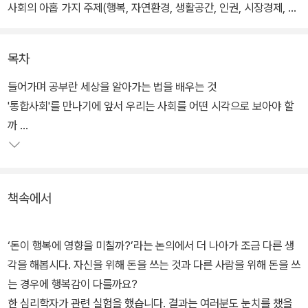
사회의 아홉 가지 주제(행복, 자연환경, 생활공간, 인권, 시장경제, 사
회 정의, 문화, 세계 평화, 지속 가능한 미래)에 대한 시간적.공간적.사
회적.윤리적 관점을 통합적으로 살펴본다.
목차
무엇보다 사회현상과 관련된 개념을 한눈에 알 수 있도록 구성했으
들어가며 공부란 세상을 알아가는 법을 배우는 것
며, 청소년들이 주위에서 접할 수 있는 풍부한 사례와 읽을거리를 통
'통합사회'를 만나기에 앞서 우리는 사회를 어떤 시각으로 보아야 할
해 스스로 생각하고 고민해 볼 수 있는 계기를 제공한다.
까
1권에서는 행복, 자연환경, 생활공간, 인권의 핵심 주제들을 다룬다.
1장 우리는 어떻게 행복한 삶을 살 수 있을까?
인간과 행복
과학기술의 발전으로 기후변화 문제를 해결할 수 있을지, 대도시는
책속에서
인간의 생활에 최적화된 공간인지, 다른 나라의 인권 문제에 개입하
는 것은 올바른지 등 주요한 사회 이슈에 관해 생각거리를 담았다.
‘돈이 행복에 영향을 미칠까?’라는 논의에서 더 나아가 조금 다른 생
구체적으로 1장에서는 행복의 개념과 행복한 삶의 조건, 행복한 국가
각을 해봅시다. 자신을 위해 돈을 쓰는 것과 다른 사람을 위해 돈을 쓰
가 될 수 있는 방법을 살펴보고, 2장에서는 우리를 둘러싼 자연환경
는 경우에 행복감이 다를까요?
을 이해하고 인간과 자연의 올바른 관계 맺기에 대해 다뤘다. 3장에
한 심리학자가 관련 실험을 했습니다. 결과는 여러분도 눈치를 챘을