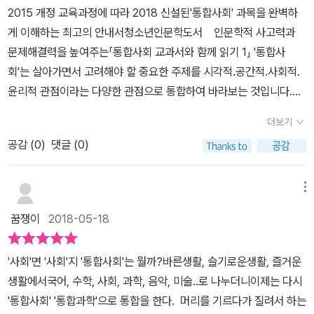
론하고 해결해나갈 수있는 힘을 길러나가는과정들을 배워보며 수동
2015 개정 교육과정에 따라 2018 신설된'통합사회' 과목을 완벽하
의 과정은 '프로젝트 하기' 활동이 다양하고 어렵지 않아서 주제에 대
시다 코너를 통해 좀 더 심화된 사회를 배울 수 있고, 더 깊이 공부하
적인 지식ㅎ습득이 아니라 일상과 밀접한 사회현상들을 톱합적인 관
게 이해하는 최고의 안내서청소년인문학도서 인문학적 사고력과
한 고민을 하고 있는 나도 천천히 프로젝트를 완성해보고자 끄적이고
고 싶으면 어떤 방향으로 가야하는지까지 가이드를 해 주고 있어요.
점에서 합리적해결점들을 도출해나가는 일련의 과정이 책을 손에서
문제해결력을 높여주는「통합사회 교과서와 함께 읽기 1」 '통합사
있다. 물론 주변 사람들이 생각하는 행복한 순간을 인터뷰 하는 등의
하지만...이 책의 가장 큰 포인트는...쉬운 설명이나 잘 짜인 구성이 아
놓지 못하게 흥미와 재미까지 안겨주지 않았나싶어요^^ 이책을 만나
회'는 살아가면서 고려해야 할 중요한 주제를 시각적.공간적.사회적.
조사활동은 무리이기도 하지만 학생들에게도 너무 어릴 적의 이야기
닌 바로바로...각 챕터의 마지막에 소개되는 프로젝트!!!각 챕터의 공
면서 일곱마리 눈먼생쥐의 그림책이 생각났어요 아직도 펼쳐보면서
윤리적 관점이라는 다양한 관점으로 통합하여 바라보는 것입니다.이
또는 힘든 과제가 되지 않을까 생각해본다.좀 더 창의적인 것들로 큰
부내용을 잘 이해했는지, 혹은 잘 이해하기 위해 하는 일종의 독후활
의미있었던 그림책인데요 눈이먼 생쥐 일곱마리가 커다란 코끼리를
제부터 읽어나갈 내용에서는 행복, 자연환경, 생활공간, 인권,시장, 사
나무를 만들어 나갈 수 있는 프로젝트로 채워졌으면 좋을 것 같은데
동같은 사회문제 토론활동(?)이 직접 소개되고 있답니다.물론...이 책
더보기
만져보면서 일부부만 만져보고 자기가 생각한 이야기를 풀어내다 결
회 정의와 불평등, 문화, 세계화와 평화, 지속 가능성이라는큰 주제를
그리고 1장이 끝난 다음에는'작품으로 보는 행복'이라는 주제로 줄거
에서 제안하는 프로젝트를 아이에게 직접 하기 싫으면 안해도 되지
국 그게 커다란 코끼리였다란 내용이예요가끔 우리들은 한쪽의 의견
공감 (
0
)
댓글 (0)
제시할 것입니다. 그리고 이 주제에 대하여 여러 관점을 도입하여 다
리를 읽고 토론할 수 있는 활동을 만들어 놓았다.개인적으로는 한 권
만, 그런 프로젝트를 짜기위해 머리빠지는 교사나 학부모들에겐 더할
이나 자기가 본것만 믿으려는 성향이 강하죠 저역시 그런 부분이 있
양한 현상, 문제 상황, 그리고 해결 방안 등을 다각적으로생각해 볼 것
의 책이 아니라 좀 더 다양하게 경험할 수 있도록 관련 된 다양한'행
나이없이 좋은 가이드라인이 아닐까 합니다.사실 이 책을 잀는 내내
어 의심하기도 하고 의구심이 들기도 해요 그러나 올바른 시각을 위
입니다.통합사회 교과서와 함께읽기 1권에서는 통합적 관점이란무엇
복'의 책들을 추천해주는 장이 있으면 좀 더 만족스러운 통합교육의
메뉴
초등 고학년 아이들에게 관련 책을 읽어주고 뒤에 나온 프로젝트를
해서는 눈먼 생쥐가 아닌 시야를 넓히고 열린사고의 필요성을 부쩍
인지에 대해 살펴보고, '행복' '자연환경' '생활공간' '인권'에관한 이야
안내서가 될 수 있지 않을까 이어지는2권의 주제와 이야기를 기대해
진행해 보는 수업을 해보고 싶은 의지에 자꾸 어떻게 이 책을 활용할
꿈쟁이
2018-05-18
느끼고 있는 요즘이거든요 통합사회를 만나다보니 다양한 관점의 중
기를 다루고 있습니다. 2궈에서는 '시장경제와 금융' '사회 정의와 불
본다.
지, 활용해야할지, 어떻게 소개해야 할지가 자꾸만 고민되서 힘들었
요성 그리고 그안에서 통합적사고로 우리사회의 현상들을 바라보는
평등' '문화와 다양성''지구촌 갈등과 평화' '지속가능성과 미래를 다루
다는 후문이... ^^게다가 아이들에게 단순히 사회를 가르치기만 하는
'사회'면 '사회'지 '통합사회'는 뭘까?바른생활, 슬기로운생활, 즐거운
노력의 중요성도 느끼게 되죠그만큼 밀접한 현상들이기 때문이죠 인
게 됩니다. 사회 과목은 각각 세부적이고 전문적으로 나뉘어 있기에
것이 아니라 아이들 스스로 사회에 대해 고민하게 만든다는 점에서
생활에서국어, 수학, 사회, 과학, 음악, 미술..로 나누더니이제는 다시
간과 행복/자연환경과 인간생활/생활공간과 사회/인권과 헌법 그리
위에 제시된 9개의 주제를 서술하면서 설명하고 있습니다.우리 사회
기존에 나왔던 사회 책들과는 확실히 다르다는 걸 알 수 있었습니다.
'통합사회' '통합과학'으로 통합을 한다. 머리를 기르다가 질려서 하는
고 삶이란 네개의 주제를 1권에서 만게 되구요 2권에서는 시장경제와
에서는 '공부'를 상급학교에 진학하기 위한 것으로 인식하고 있습니
또한 다른 나라와 우리나라의 상황, 정서 등을 비교하여 아이들 스스