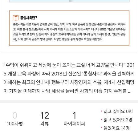
“수업이 쉬워지고 세상에 눈이 뜨이는 교실 너머 교양을 만나다” 201
5 개정 교육 과정에 따라 2018년 신설된 ‘통합사회’ 과목을 완벽하게
이해하는 최고의 안내서! 행복부터 시장경제의 흐름, 제4차 산업혁명
이 가져올 미래까지 나와 세상을 둘러싼 사회의 아홉 가지 주제를 읽
는다! 2018년 최저임금 인상부터 변화하는 남북 관계, 110만 명에 이
르는 로힝야족 난민 문제까지……. 오늘날 우리가 살아가는 사회는 그
읽고 싶어요 0명
0
12
1
어느 때보다 복잡다단하다. 나 자신의 행복부터 지구 반대편에서 일
읽고 있어요 2명
100자평
리뷰
마이페이퍼
어나고 있는 분쟁까지 모든 사회적 현상에는 각기 다른 관점・환경・
읽었어요 14명
문화・배경 등이 담겨 있기 때문이다. 이렇게 복잡하게 얽혀 있는 사