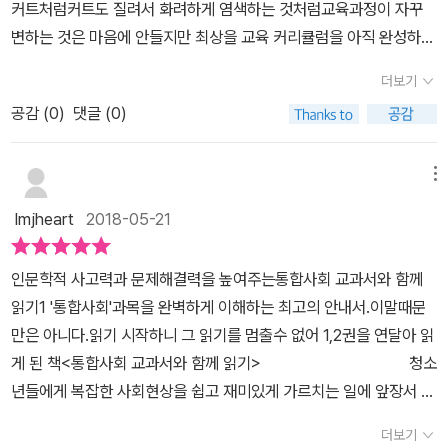
커트처럼커트도 질려서 화려하게 염색하는 것처럼교육과정이 자꾸
금융/사회정의와 불평등/문화와 다양성/세계화와 평화그리고 미래와
다.그러나 공부는 세상을 알아가는 방법으로 배우는 일입니다.공부는
로 지금 현재 우리가 갖고 있는 문제점에 대해 깊이 고민하는 시간을
변하는 것은 마음에 안들지만 최상을 교육 커리큘럼을 아직 완성하지
지속 가능한 삶에 대한 여섯개의 주제로 통합사회를 만나보게 되
어떤 현상에 대하여 의문을 가지고 질문을 하면 그 답을 찾아가는 방
갖도록 만들어 줍니다.(이것처럼 말이죠~)요즘 우리 아이들은 우리
못해서,완성을 찾아가는 과정이라 생각하고 봐주련다^^;; 그나마 요
요 사회현상들은 우리가 살아가는데 정말 밀접하죠 인간의 행복 자
법을 배우는 것이어야 합니다. '카페인 우울증'이라는 말이 있습니다.
더보기
때와 다르게 한가지 과목만 마냥 잘하거나, 암기로 해당 과목을 지금
즘엔 통합, 융합이 많이 익숙해졌다.책의 서문에서는 '커피'와 '공정무
연환경과 생활 우리의 생활공간과 사회 그리고 법에 대한 이야기도
여기서 말하는 카페인은 커피에 들어 있는 물질이 아니라 카카오스토
당장 잘하는 것이 중요하지 않죠.아이들 스스로 고민하고 연구하고,
공감 (
0
)
댓글 (0)
역' 을 통해하나의 주제 안에 담긴 통합적 관점을 이야기한다. 세상에
요즘 큰 화두가 많이되죠 (국민청원도 많은 부분들에 활성화되서 국
리, 페이스북,인스타그램을 약어로 소셜네트워크 서비스를 표현한 말
해결하도록 유도하는 교육법이 최근 트렌드임을 감안하면 이 통합사
는 나와 다른 수많은 사람이 살기에수많은 관점이 존재할 수 밖에 없
민참여가 많아져서 변화를 느끼고 있죠)실제 다양한 사료들을 통한
입니다.그래서 카페인 우울증을 SNS우울증이라고도 부릅니다. 카카
회 교과서와 함께 읽기는 그러한 트렌드를 가장 잘 반영했고, 거기에
다.그렇기에 더욱도 다양한 관점에서 바라보도록공부하고 노력해야
읽을거리도 많아요 자연환경부분에서 실제 포항의 지진을 볼때는
메뉴
오스토리, 페이스북, 인스타그램 같은 네트워크에서 볼 수 있는지인
제가 추구하는 교육법과 가장 잘 맞는 책인거 같았네요.걱정이 하나
겠다. 2015년 개정 교육 과정에 따라2018년 신설된 '통합사회' 과
.......자연재해의 무서움이 다시한번 느껴지기도 했어요 부분별한 도
의 삶은 즐겁고 멋진데 내 삶은 그렇지가 않다면 어떤 생각이 들까
lmjheart
2018-05-21
가득이던 사회과목.통합사회 교과서와 함께 읽기가 아이에겐 자신감
목을이해할 수 있도록 만든 책인데 총 2권이며, 그 중 첫번째 책은 크
시개발이 아니라 자연과 더불어 도시공간을 자연친화적 공간으로 연
요?'행복;은 삶에서 충분한 만족이나 기쁨을 누리는 상태를 말합니다.
을, 엄마에겐 고급진 사회과목 지도법을 심어줄 수 있을 듯 합니다.
게 4장으로 구성되어 있다. 인간과 행복 / 자연환경과 인간생활생활
계하는 노력들..나혼자만이 아니라 공동체에서 어떤 영향을 미치고
카페인 우울증 같은 것은 나의 행복에서 부정적인 영향만 미칠 것입
인문학적 사고력과 문제해결력을 높여주는통합사회 교과서와 함께
공간과 사회 / 인권과 헌법 그리고 삶 그냥 쓰인 제목만 봐서는 딱딱
그파급효과가 어떤지곰곰히 생각해보고 노력해보는 과정들...다양한
니다. ​​ 최근 심리학자들이 인간의 행복에 깊은 관심을 가지고 있습니
읽기1 '통합사회'과목을 완벽하게 이해하는 최고의 안내서.이말때문
할 것 같지만,모두 우리가 살아가는 것을 말하기 때문에따로 떼어서
식견을 넓어가며 결국 우리가 이런 사회현상들안에서 개인으로써 어
다.심리학자들은 보통 행복이 무엇인가보다 어떨 때 인간은 행복한가
만은 아니다.읽기 시작하니 그 읽기를 멈출수 없어 1,2권을 연달아 읽
생각할 수 없는 것들이다. '우리는 어떻게 행복한 삶을 살 수 있을
떠한 노력을 해야할지를 고민해보는 시간들 각 장마다 함께하는 다
에초점을 맞춥니다. 행복은 살아가면서 추구해야 할 중요한 삶의 목
게 된 책<통합사회 교과서와 함께 읽기> 청소
까?' 카페인 우울증이라는 말을 처음 들었다.카카오스토리, 페이스북,
양한 프로젝트를 수행해보며 스스로 직접 경험하고 토론하고 생각해
표이자 조건입니다.지금까지 살펴본 바에 따르면 행복은 외부에서 오
년들에게 복잡한 사회현상을 쉽고 재미있게 가르치는 일에 앞장서 오
인스타그램 등SNS에는 사람들이 행복한 순간을 올리는데, 다들 그
보는 시간들 실제 학생들일 수업과정에서 해보면 넘 좋겠다란 생각이
는 것이 아니라내 안에서 찾는 것입니다. 그러나 사람들은 여전히 행
고'지혜로운 사람은 적은 힘으로도 세상을 바꿀 수 있다'는 믿음으로
렇게만 살지 않지만,어느 순간엔 '다른 사람들은 모두 행복한데나만
참 많이들더라구요 물론 우리때와는 달리 수업방식이 많이 바뀌었다
더보기
복을 외부 조건에서혹은 다른 사람들과 비교를 통해 찾으려는 경향을
청소년들이 사회 속에서 건강하고 주체적인 개인이자 구성원으로 성