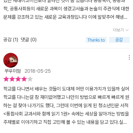
있는 세대이고이전보다 달라진 것이 좀 있습니다 공통국어, 공통과
이를 통해 학생들과 교사, 학부모들이 교실과 가정에서 직접 실천해
학, 공통사회등의 새로운 과목이 생겼고서술과 논술의 주관식에 대한
볼 수 있는 다양한 활동을 소개했다. 장별로는 문학・영화・뮤지컬
문제를 강조하고 있는 새로운 교육과정입니다 이에 발맞추어 해냄에
등의 작품을 통해 해당 주제에 관해 흥미롭게 토론해 볼 수 있도록 했
서는 통합사회 과목을 완벽하게 이해할 수 있도록 안내서를 발간했네
다. 공부란 “어떤 현상에 대하여 의문을 가지고 질문을 하며 그 답을
더보기
요​ 해냄의 통합교과 시리즈는 변화된 교육 과정에 따른 교과 지식
찾아가는 방법을 배우는 것”이어야 한다는 저자의 말처럼 이 책은 청
공감 (
1
)
댓글 (0)
을 쉽고 재미있게 설명하고심도 있는 내용을 보충함으로써, 청소년들
소년들이 사회 속에서 스스로 질문을 던지고 한 가지 현상을 다양한
이 통합적 시각으로다양한 지식과 활동을 융합해 새로운 가치를 만들
방향과 시각에서 관찰해 볼 것을 권한다. 이 책을 통해 청소년들은 일
어가는 법을 알려줍니다 ​ 이 책의 특징입니다 쉽고 명쾌한 개념을
메뉴
상생활과 사회에서 발생하는 다양한 문제에 대한 합리적인 해결 방안
설명하면서 풍부한 읽을거리를 제공하여 직접 읽고 생각하면서토론
꾸우미맘
2018-05-25
을 모색하고 이를 통해 공동체 구성원으로서 자신의 삶을 통합적인
하고 의사소통할 수 있는 능력을 키울 수 있도록 도와주는 책입니다​
관점에서 설계하는 능력을 기를 수 있을 것이다. 또한 변화된 교육 환
공부란 무엇일까요?세상을 알아가는 법을 배우는 것이라고 합니다​
경에서 각 사회 과목의 경계를 넘어 학생들에게 사회현상을 탐구하고
학교를 다니면서 배우는 것들이 도대체 어떤 이용가치가 있을까 싶어
​이 책은 크게 행복, 자연환경, 생활공간, 인권, 시장, 사회 정의, 불평
성찰하는 능력을 길러주고 싶은 교사들에게도 친절한 학습 길잡이가
학교를 다니는걸 참 재미없어했고 나만의 방법으로 빠르게 빠르게 원
등, 문화, 세계화와 평화, 지속 가능성의 큰 주제를 나누어 제시한다고
되어줄 것이다. 『통합사회 교과서와 함께 읽기』로 새로운 교과 과정
하는 걸 찾아 나가기도 했다, 그런데 이번에 읽게 된 청소년인문 서적
하네요​ <통합사회 교과서와 함께 읽기>는 총 2권의 구성인데요
마스터하기 ✔ 쉽고 명쾌한 개념 설명, 다양한 예시로 교과 지식을 빠
<통합사회 교과서와 함께 읽기 1권> 속에는 세상을 알아가는 방법을
첫번째 권에서는 인간과 행복, 자연환경과 인간생활, 생활공간과 사
르게 이해할 수 있습니다. ✔ 스스로 생각해보고 다방면에서 식견을
주제별로 이야기하고 직접 고민해 볼 수 있는 내용을 담고 있다.실제
회의3장의 큰 주제로 나뉩니다​ ​글밥은 중고등생한테 적합합니다
넓힐 수 있는 풍부한 읽을거리를 담았습니다. ✔ 각 장마다 수록된 다
로'통합사회'는 2018년 신설된 고등학교 과목으로 새로운 교과목에