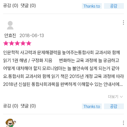
그렇지 않은 것 같다'고 느낀다면 우울할것이다. 이처럼 행복은 개인
고는 하나 아직도 깊이있게 토론하고 주제를 탐구하는 시간들은 역시
보입니다. 나는 무엇을 추구하며 어떻게 살아가고 있나요? 행복의
공감 (
0
)
댓글 (0)
장하기 위한올바른 관점을 기르는 데 초점을 맞추어그 일환으로 통계
이 느끼는 것이지만, 공동체와 관련이 있다. 그렇기 때문에다른 사람
부족하다란 생각이 많이 들거든요 사회현상뿐만 아니라 문화,예술분
조건, 질 높은 정주환경, 민주주의 적정한 경제수준, 도덕적 삶과 성찰
와 다양한 이슈를 활용하여우리를 둘러싼 사회문화 현상들을 다각도
들과 함께 행복한 것이 중요하다. '우리를 둘러싼 자연환경 이해하
야등 작품과 함께 토혼하는 시간들도 유익해요 꾸베씨의 행복여행을
행복한 삶을 살기 위해 필요한 조건들입니다. '돈이 행복에 영향을 미
로 분석하는 작업들을 진행해 온 저자.그리고 바로 이 책에서 그것을
메뉴
기' 자연은 인간의 필요를 위한 도구인가?인간 또한 생태계의 일부일
1장 인간과 행복을 읽고 만나게 되는데요 다시한번 꺼내서 읽어보게
칠까?'라는 논의에서 더 나아가 조금 다른생각을 해봅시다. 자신을 위
고스란히 전해 읽을수 있었다.​인문학적 사고력문제해결력바로 나와
뿐인가? 어느 관점에서 바라보느냐에 따라인간 중심주의 혹은 생태
되라구요 개인의 행복을 위해 토론해보고 우리삶의 질을 높일 수 있
안효진
2018-06-13
해 돈을 쓰는 것과 다른 사람을 위해 돈을 쓰는경우 행복감이 다를까
우리의 삶을 이해하는 교실 너머 교양을 만난다.거기에 지금의 우리
중심주의라고 할수 있다.하지만, 어느 한 가지만 고집하는 게 옳지 않
는 요소들가장 기본적인 부분들이 아닐까해요 요즘 사람들의 표정은
요? 한 심리학자가 관련 실험을 했습니다. 결과는 자신을 위해 돈을
아이들이 가장 갖추어야 하는 덕목이라이제는 더이상 소리높여 말하
다는 것.이미 인류의 역사가 증명하고 있다. 이번 단원에서는 <불편
너무 각박하고 삶에 지쳐있거든요 ㅜ.ㅜ아이들도 어른들도 ......지금
인문학적 사고력과 문제해결력을 높여주는통합사회 교과서와 함께
쓴 사람들에 비해 다른 사람을 위해 돈을 쓴 사람들이 행복감을 더 많
지 않아도 누구나가 그 중요성을 인지하고 있는.인문학적 사고력과
한 진실>이라는 영화를 추천한다.지구온난화의 위험을 다루며 인류
우리들을 돌아보는 시간들까지~~~인문교양도서지만 교과서라 다
읽기 1권 해냄 / 구정화 지음 변화하는 교육 과정에 늘 궁금하고
이 느꼈다고 합니다.사실 여기에서 핵심은 '돈을 쓰는 것'이 아니라
문제해결력을 높이기 위해일상과 밀접하게 관계된 사회현상을 통합
에게 경고하는 내용이며,이를 바탕으로 토론할 수 있도록 주제를 던
소 딱딱한 요소라고 여겨질수있지만 어쩌면 우리삶과 가장 밀접한 주
어떻게 대처해야 할지 모르니엄마는 늘 불안속에 살게 되는거 같아
'타인을 위한' 행위입니다. 행복은 개인이 누리는 것이지만, 다른 사람
적 관점으로 살펴보고합리적인 해결 방안을 모색한<통합사회 교과서
져준다. 이 책의 매력 중 하나가, 프로젝트 활동과 문학, 미술, 영화,
제들이기에 깊이있게 만나며 아이들과 대화하고 토론할 수 있는 시간
요.통합사회 교과서와 함께 읽기 책은 2015년 개정 교육 과정에 따라
들 속에서 누리는 것임을 잊지 말아야 합니다. '헬조선'이라는 말이
와 함께 읽기>그 시작은 이 문구로 시작된다.공부란 세상을 알아가는
뮤지컬 등 작품과 연관한다양한 활동을 제시해주는 것이다. 난이도를
을 가졉져보는것도 분명소중한 시간이 될꺼란 생각을 해요 2권도 찬
2018년 신설된 통합사회과목을 완벽하게 이해할수 있는 안내서에
유행입니다. 헬조선은 지옥을 뜻하는 헬과 조선의 합성어입니다.한국
법을 배우는 것'공부'를 상급학교에 진학하기 위한 것으로 인식하고
낮춰 초등고학년이나중고등 학생들이 해보면 큰 도움이 될 것 같
찬히 읽고 풀어볼께요 사회현상들에 우리와 밀접한 생활공간에 물음
요.지은이 구정화님은 공주교육대학교 교수를 시작으로 현재는 경인
은 지옥과 가까울 정도로 희망이 없는 사회, 살기 힘든 나라라는 의미
있는 우리 사회에서공부는 세상을 알아가는 방법을 배우는 일이라고.
더보기
다. '사회 변동에 따른 생활공간과 생활양식의 변화' 셜록 홈즈라는
표를 던지고 있다면???다양한 접근 시야를 넓히며 이책을 만나보시
교육대학교 사회교육과 교수로 재직중이십니다. 구정화 교수님은 청
로 사용합니다.헬조건을 검색하며 연관검색어로 '탈조선, 지옥불반
공부는 어떤 현상에 대하여 의문을 가지고 질문을 하며그 답을 찾아
탐정이 주인공으로 나오는 추리소설은,산업화가 한창이던 19세기 후
길 바래요
공감 (
0
)
댓글 (0)
소년들에게 복잡한 사회현상을 쉽고 재미있게가르치는 일에 앞장서
도, 개한민국/망한민국'등이나옵니다. 탈조선은 헬조선을 떠나 다른
가는 방법을 배우는 것이어야 한다고 말하는 저자의 들어가는 글이이
반 영국이 배경이다. 사회 변화는 경제적 풍요로움을 주지만,소설 속
왔으며 지혜로운 사람은 적은 힘으로도 세상을 바꿀수 있다고 믿음으
나라로 이민을 간다는 뜻이고지옥불반도나 개한민국, 망한민국은 헬
책의 흡입력으로 대표된다고 표현하고 싶다.하나의 주제와 관련하여
분위기처럼 어둡고, 소외계층을 만들기도 한다.하지만, 그 과정에서
로청소년들이 사회 속에서 건강ㅇ하고 주체적인 개인이자 구성원으
조선의 또 다른 표현입니다. 행복지수가 높은 덴마크 덴마크 국민들
메뉴
다양한 질문, 다양한 관점, 다양한 주장들을 모아보려고 했고,이에 1