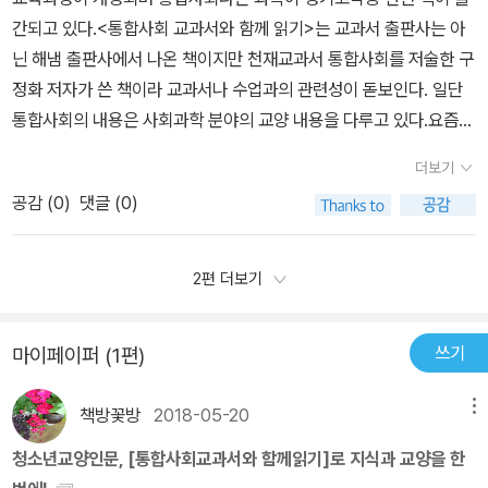
을 내리기만을 응원할 뿐이다.매번 입시제도가 바뀔 때마다 학부모와
적 사건이나 맥락을 시간적 관점을 강조하는 사람이 있고,위치나 지
스로 생각하고 다방면에서 식견을 넓힐 수 있는 풍부한 읽을 거리를
간되고 있다.<통합사회 교과서와 함께 읽기>는 교과서 출판사는 아
관점을 어떻게 형성해가야 할지를 고민해보게 했다는 점에서저자가
학생들은 불아하고 혼돈스럽고 학원가와 사교육 종사자들은 신속하
역, 관계성 등 공간적 측면을 강조하는 사람도 있습니다.그 현상에 나
제공해주고 있네요.
닌 해냄 출판사에서 나온 책이지만 천재교과서 통합사회를 저술한 구
들어가는 말에서 밝힌'공부란 세상을 알아가는 법을 배우는 것'이라는
게 새로운 사교육 프로그램을 도입해 학원생들을 모집하기에 바쁘
타난 개인의 행동을 보고 사회 구조와의 관련성을 고려하여 사회적
정화 저자가 쓴 책이라 교과서나 수업과의 관련성이 돋보인다. 일단
말을 절감한바이다. 우리는 어떻게 행복한 삶을 살 수 있을까?인간과
다. 하지만, 무작정 불안감으로 학원가로 끌려가지 않으려면 학부모
측면을 강조하는 경우도 있고, 개인이나 한 사회가 지향하고 판단의
통합사회의 내용은 사회과학 분야의 교양 내용을 다루고 있다.요즘
행복이라는 큰 주제를 두고 저자는 참 일상적인 예를 들면서도(그래
도 어느 정도는 알아야 방향 키를 주도적으로 조절할 수 있다. 분야의
준거가 되는 가치를 강조하여 윤리적인 면을 보는사람도 있습니다.2
대두되는 인권에서부터 세계화, 정보화, 자연환경 등 다양한 분야를
서 쉽게 느껴지는),끊임없이 생각하게 하는 질문을 던지고 있어서책
경계를 허무는 창의적 융합형 인재를 양성하는 것이 최근 공교육의
더보기
장 자연환경과 인간생활에 대해 살펴 보았습니다.크게 4가지의 주제
다룬다.그 중에서도 <통합사회 교과서와 함께읽기 1권>에서는우리
을 읽는 내내 저자와 대화하는 기분으로 읽었다.행복이란 무엇일까?
목표인만큼 '통합사회'의 비중은 높아질 것이고, 시험을 떠나서라도
로 자연환경을 일상과 밀접하게 관련된 사회현상을 통합적 관점으로
공감 (
0
)
댓글 (0)
는 어떻게 행복한 삶을 살 수 있을까?- 인간과 행복우리를 둘러싼 자
행복은 상대적일까, 절대적일까?행복은 지속적일까, 한시적일까?철
인문학적 사고력을 바탕으로 세상을 바라보려는 노력은 필요하겠
살펴보고합리적인 해결 방안을 모색합니다.다양한 그림과 예시를 통
연환경 이해하기- 자연환경과 인간생활사회변동에 따른 생활공간과
학자들이 생각하는 '행복'은..나는 무엇을 추구하며 어떻게 살아가고
다. 이런 의미에서 '통합사회 교과서와 함께 읽기' 시리즈는 무작정 학
해 청소년들이 알기 쉽게 잘 풀어 놓은 도서이며 중고등학생들이보기
생활양식의 변화- 생활공간과 사회인간의 존엄성을 지키기 위한 다
있나?중간중간 '잠깐! 더 배워봅시다'를 통해 좀더 깊이읽기를 유도하
2편 더보기
원으로 달려가고 싶은 학부모들의 불안함을 잠재우게 하는 책이
에 적합한 책입니다. 청소년 인문학책 답게 프로젝트 주제를 제시하
양한 노력들- 인권과 헌법 그리고 삶 <통합사회 교과서와 함께읽기 2
는 부분도어찌보면 '공부'를 제대로 유도하고 있음이 아닌가 하는 생
다. 저자는 '통합사회'라는 새로운 과목을 공부해야 하는 청소년들의
고 그 주제를 가지고 프로젝트를잘 할수 있도록 방향을 책에서 잘 제
권>에서는경제 흐름을 이해하고 나의 미래 설계하기- 시장경제와 금
각도 든다.거기에 너무도 이 책을 권하고픈 대목.'프로젝트 하기' 코
눈높이에서 질문을 던지며, 공부란 세상을 알아가는 방법을 배우기
쓰기
마이페이퍼 (1편)
시되었기에 아이들이 직접 활용해 보기에 부족함이 없어모듬활동으
융정의로운 사회는 어떻게 만들어지는가?- 사회정의와 불평등다양
너.주변 사람들이 생각하는 행복한 순간을 인터뷰하는 조사활동행복
위해 기존 지식을 이해하고 배우는 것 이상의 어떤 현상에 대해 의문
로 활용해 보는것도 좋을꺼 같아요. 부록으로 함께 읽으면 좋은 책이
한 문화 속에서 함께 살아가기- 문화와 다양성세계 속의 심화되는 갈
에 관한 명언을 찾아서 개념도를 그려보는 그림 활동행복일기를 통해
을 가지고 질문을 던지며 답을 찾아가는 방법을 배우는 것이 되어야
책방꽃방
2018-05-20
메뉴
소개되는데요시간나면 틈틈히 읽어봐야겠어요.책 소개 해주면 너무
등과 평화를 위한 발걸음- 세계화와 평화다음 세대를 위한 우리의 선
행복의 의미 정리하기라는 논술 활동이 책을 아이와 슬로리딩으로 한
한다고 말한다. 또한, 역사의 흐름 속에서 변화하는 사회에 사는 현재
좋은거 같아요. 아이가 크기전에 엄마도 미리 많은 책을 읽어 놓으려
택은 무엇인가?- 미래와 지속가능한 삶등 다양한 분야를 다룬다.이렇
해를 잡고 천천히 행하며 읽어보고프게 만든 대목이 아닐수 없다.내
청소년교양인문, [통합사회교과서와 함께읽기]로 지식과 교양을 한
의 우리에게 통합사회이 중요한 이유는 '살아가면서 고려해야 할 중
고 노력중인데 어떤책을 읽어야 할지 늘 고민인데 추천해 주신 책들
게 2권의 내용까지 알 수 있는 건목차에 친절하게 2권의 내용을 설명
가 하면 나를 알아가는 시간이 되는 것이고아이와 함께 하면 아이의