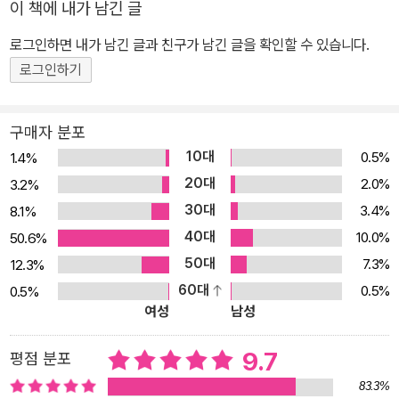
이 책에 내가 남긴 글
회에서 우리는 다양한 문제와 마주하게 되었을 때 무엇이 옳고 그른
지, 어떻게 해결해 나가야 할지 올바른 판단을 할 수 있을까? 이에 <2
로그인하면 내가 남긴 글과 친구가 남긴 글을 확인할 수 있습니다.
015 개정 교육 과정>에서는 2018년부터 고등학교 1학년에 ‘통합사
로그인하기
회’ 과목을 신설함으로써 사회현상이나 문제를 다양한 관점에서 살펴
보고 청소년들의 비판적 사고력과 문제해결력을 높이고자 한다. 단순
구매자 분포
히 지식 중심의 교육에 머무르는 것이 아니라 ‘삶의 이해와 환경’ ‘인
10대
0.5%
1.4%
간과 공동체’ ‘사회 변화와 공존’의 영역 안에서 다양한 활동을 통해
20대
2.0%
3.2%
통합적 학습을 지향하는 것이다. 이런 변화에 발맞추어 『청소년을 위
30대
3.4%
8.1%
한 사회학 에세이』 등의 베스트셀러 저자이자 『통합사회』 교과서 집
40대
필위원인 경인교육대학교 사회교육과 구정화 교수가 신간 『통합사회
10.0%
50.6%
교과서와 함께 읽기 1, 2』를 펴냈다. 이 책은 <해냄 통합교과 시리즈>
50대
7.3%
12.3%
의 첫 번째 책으로, 변화된 교육 과정에 따른 교과 지식을 쉽고 재미있
60대
0.5%
0.5%
여성
남성
게 설명하는 것은 물론, 청소년들이 지식과 활동을 융합해 세상을 바
라보는 안목을 높일 수 있도록 도와준다. 교과 과정의 흐름에 맞게 탄
9.7
평점 분포
탄한 개념 설명과 풍부한 읽을거리를 담은 최고의 부교재! 이 책은 총
두 권으로 구성되어 있다. 두 권의 책을 통해 우리 사회의 아홉 가지
83.3%