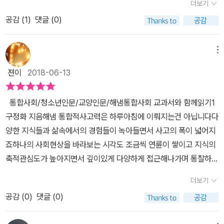
읽다보면 더 읽을거리를 제공한 회색박스도 볼 수 잇습니다 글을 읽
더보기
양한 프로젝트 활동을 통해 직접 체험하고 경험합니다. ✔ 문학・영
대한 개념을 정확히 짚어보기 위한 방법,그리고 다양한 내용을 토론
다가 필요한 읽을 거리가 있으면 바로 읽을 수 있도록 구성되어 있습
공감 (
1
)
댓글 (0)
화・예술 등을 주제로 함께 토론하며 의사소통력을 높입니다. 들어가
하고 체험함으로써 현실적인 능력을 기르는 시간을 가질 수 있을 것
니다​ 제가 이 책을 읽으면서 가장 맘에 들었던 부분은 '프로젝트하
는 글 중에서 공부란 세상을 알아가는 법을 배우는 것 농담으로 하는
이라 생각이 들었다. 주제 자체도 어렵지 않고 오히려 현실적인 내용
기'입니다 학종으로 대학갈 비율이 높아지면서 학생 스스로 생각하고
이야기가 있습니다. 이 세상에 변하지 않는 유일한 한 가지가 있는데,
을 배우고 고민해볼 수 있는 만큼 과목 자체는 잘 개설되지 않았
메뉴
알아내고 실행해야할 것이 많아졌습니다학종을 경험해보지 않은 부
그것은 “세상은 항상 변한다”라는 사실이죠. 우리가 살아가는 세상은
나...“공부란 세상을 알아가는 법을 배우는 것”학교만 다니다 사회에
모들을 아이에게 좋은 조언을 하기가 쉽지 않습니다경험이 없기 때문
젼이
2018-06-13
항상 가변적이면서 역동적입니다. 그런 점에서 ‘변화’와 ‘다양성’은 세
나오면 가끔 내가 배운 것은 무엇이었을까? 고민하게 되는 시간이 있
이지요 프로젝트라고 하면 너무 거창하게 들려서 아이도 부모도 어렵
상을 작동하게 하는 중요한 방식입니다. 그렇다면 우리가 세상을 바
다. 정해진 답을 기억하고 그 답을 맞추는 것이 아닌 다양한 방법을 통
기 마련인데이렇게 예시도 주고 방법을 알려주니 조금씩 도전해보면
통합사회/청소년인문/교양인문/해냄통합사회 교과서와 함께읽기1
라볼 때에도 변화의 가능성과 함께 다양성에 대한 인정도 고려해야
해 경험하고 판단하고, 혼나기도 하고,행복해하기도 하고“어떤 문제
스스로 프로젝트를 이뤄낼 수 있을 것 같다는 생각이 듭니다​ 문학
구정화 지음해냄 통합적사고력은 하루아침에 이뤄지는건 아닙니다다
하지 않을까요? 내가 알고 있다고 판단한 세상에 대해 끊임없이 질문
를 찾아내고 그 문제를 해결할 때, 이처럼 여러 분야에서 그 현상을 바
작품을 통한 토론 주제도 이끌어줍니다유명한 작품을 소개하면서 해
양한 지식들과 삶속에서의 경험들이 녹아들면서 사고의 폭이 넓어지
하고 새롭게 인식하면서 이해하는 노력이 필요하지 않을까요? 우리
라보는 관점을 통합하여 고려하는 편이 낫겠지요?”“행복,자연환경,
당단원과 연계한 토론 주제거리를 던져주어스스로 생각할 수 있게 하
죠하나의 사회현상을 바라보는 시각도 조금씩 연륜이 쌓이고 지식의
사회에서는 ‘공부’를 상급학교에 진학하기 위한 것으로 인식하고 있
생활공간,인권,시장,사회정의와 불평등, 문화, 세계화와 평화, 지속 가
고 연습할 수 있게 하는 부분도 있습니다​ 단원마다 알아야할 것들을
축적관심도가 높아지면서 깊이있게 다양하게 접근해나가며 통찰하는
습니다. 그러나 공부는 세상을 알아가는 방법을 배우는 일입니다. 공
능성이라는 큰 주제를 제시할 것입니다. 그리고 이 주제들에 대하여
제시합니다​ 용어의 설명도 주석으로 설명이 되어 있습니다​ 마지
사고력이 생겨나게 되는거 같습니다 스스로 깊이있게 한분야만이 아
부는 어떤 현상에 대하여 의문을 가지고 질문을 하며 그 답을 찾아가
여러 관점을 도입하여 다양한 현상, 문제 상황, 그리고 해결 방안 등
더보기
막에는 함께 읽으면 좋은 책이 들어 있습니다 사실 교과와 연계된 책
니라 다양한 분야에 전문지식을 쌓으면 좋지만 다양한 전문가들의 의
는 방법을 배우는 것이어야 합니다. 이 과정에서는 물론 기존에 완성
을 다각적으로 생각해볼 것입니다.”9개의 주제 중4개의 주제를 공
을 읽는 것이 좋은 것은 알고 있지만어떤책이 연계되어 있고 좋은책
공감 (
0
)
댓글 (0)
견을 함께 공유하며 사회현상에 대해그 현상에 대한 주제를 정해 토
되어 있는 지식을 이해하고 배우는 것도 중요합니다. 더불어 스스로
부할 수 있는 <통합사회 교과서와 함께 읽기 1권>에서는 행복,자연
인지 알아보기도 쉽지 않습니다선생님이 추천해주지 않으면 스스로
론하고 접근하며 주고받으며 다양한 시각으로 바라보는 열린사고 역
질문을 던지고 탐구하는 것도 중요합니다. 마치는 글 중에서 세계, 그
환경, 생활공간,인권에 대한 주제를 다루고 있다. 가장 가까이서 경험