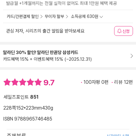
발급월 +1개월까지는 전월 실적이 없어도 최대 1만원 혜택 제공
카드/간편결제 할인
무이자 할부
소득공제 630원
관심 저자, 시리즈의 출간 알림을 받아보세요
신청
알라딘 30% 할인! 알라딘 만권당 삼성카드
카드혜택 15% + 이벤트혜택 15% (~2025.12.31)
9.7
100자평 0편
리뷰 12편
세일즈포인트
851
228쪽
152*223mm
430g
ISBN 9788965746485
주제분류
신간알림 신청