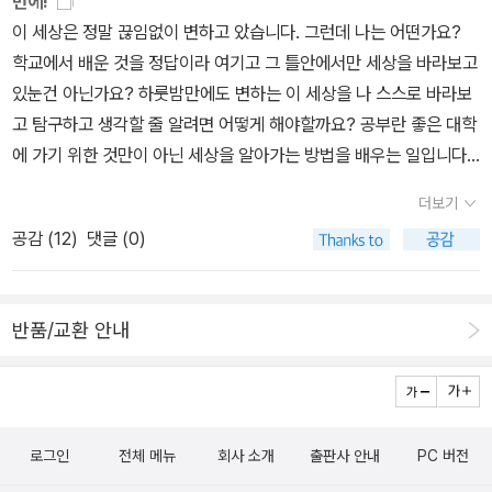
번에!
요한 주제를 공정무역 커피를 예로 들며 시간적, 공간적, 사회적, 윤리
꼭 읽어봐야겠어요.교과과목과 연계된 도서라고 하니 더 좋은거 같아
했기 때문!1권 먼저 읽고 2권 먼저 읽으려 했는데 2권의 내용 중 흥미
이상, 아이의 미래를 같이 그려나가는 시간이 될것같아처음 책을 받
이 세상은 정말 끊임없이 변하고 았습니다. 그런데 나는 어떤가요?
적 등 다양한 관점으로 통합해 바라보는 눈'을 기르기 위한 것임을 설
요. 통합사회 교과서와 함께 읽기 책은쉽고 명쾌한 개념 설명과 다양
로운 게 있어서 얼른 읽고 넘어가고 싶은 마음이 들게 한다.그리고 이
아들때의 선입견이 깨지다 못해 하나의 지침서로 삼기까지 할듯싶다.
학교에서 배운 것을 정답이라 여기고 그 틀안에서만 세상을 바라보고
명한다.1권에서는 인간과 행복, 인간생활과 자연환경, 삶의 변화에 따
한 예시, 다방면에서 식견을 넓힐수 있는 풍부한 읽을거리 그리고 다
책의 또 다른 좋은 점은소단원이 끝날 때 우리의 삶과 연관지어 할만
이후 1장은 이어 행복한 삶을 살기 위해 필요한 조건들,나는 어떤 국
있눈건 아닌가요? 하룻밤만에도 변하는 이 세상을 나 스스로 바라보
른 생활공간과 사회, 인권과 헌법 등의 주제를 소개한다. 특히, 1장에
방면의 예술 작품을 주제로 토론하고 프로젝트 활동을 통해직접체험
한 활동이 있다는 것이다.이 활동은 삶과 긴밀한 관련이 있고 재미있
가에서 살고 싶은가? 라는 굵직한 이야기들을 쉽게, 그리고 함께 풀
고 탐구하고 생각할 줄 알려면 어떻게 해야할까요? 공부란 좋은 대학
서는 행복이란 무엇이며, 행복한 삶을 살기 위해 필요한 조건들은 무
하며 경험할수 있을뿐만 아니라 인문학적 사고력과 문제해결력을 높
는 내용으로 이루어져있어서학생들 뿐만 아니라 일반 사람들도 직접
어가면서1장의 이야기가 끝나는 마지막에'작품으로 보는 행복'이라는
에 가기 위한 것만이 아닌 세상을 알아가는 방법을 배우는 일입니다.
엇인지, 또 나는 어떤 국가에서 살고 싶은가에 대한 질문을 소개하고
여주니청소년 뿐만 아니라 성인들의 인문학책으로 적극 추천합니다.
활동해보며 인문학에 대한 흥미를 느낄 수 있을 것이다.난이도도 높
코너를 싣는다.읽고, 이해하고, 내것으로까지 한번 더 못을 박는 것 같
변화무쌍한 세상을 스스로 바라볼줄 아는 시각과 생각을 넓혀줄 ‘통
있다. 무작정 공부해야 하고, 학원가야 하고 어쩌면 행복이라는 단어
더보기
지 않아서 중학생이 읽고 활동을 해보는 것에도 문제가 없을 것 같고
은 절차적인 활동.작품을 읽고, 토론을 하는 시간을 갖게 함으로써한
합사회교과서와 함께 읽기’ 이 책은 2015년 개정 교육 과정에서 새롭
를 언급하는 것조차 낯설지도 모르는데 청소년들에게 행복은 지속적
공감 (
12
)
댓글 (0)
겸사겸사 선행학습을 노릴 수 있을 것 같기도 하다.사실 이정도 선행
번은 나의 확고한 생각을 정리하게 만드는 이 구성 덕에순간순간 고
게 만들어진 고등학교 통합사회의 주제를 따라 하나의 주제를 가지고
인지 한시적인 것인지, 상대적인 것인지 절대적인 것인지 진정한 행
은 신문을 읽거나 사회에 관심이 있다면 알만한 내용이니 괜찮을 것
도의 집중를 끌어내었던<통합사회 교과서와 함께 읽기>꼭 읽어보길
다양한 질문, 다양한 관점, 다양한 주장들을 모아 놓았습니다. 한권의
복의 의미에 물으며 나 자신은 무엇을 추구하며 살고 있는지를 묻기
같다.그리고 한가지 더 좋은 점은 대단원이 끝나고 작품과 연관짓는
강추한다.
책으로 여러권의 책을 읽는것 같은 효과를 누릴 수 있습니다. 학교 다
도 한다. 각 챕터마다 주제에 맞는 프로젝트를 주며 청소년들이 직접
반품/교환 안내
내용이 있다는 것이다. 통합사회 교과서 내용과 관련된 문학작품이나
니기도 바쁘고 공부하기도 벅찬 우리 아이들에게 유용한 책이 될거
할 수 있는 조사활동이나 그림활동, 논술 활동 등 확장시킬 수 있는 다
영화 등을 소개하며 다양한 매체와 방법으로 접근할 수 있어서 다양
같네요.‘통합사회교과서와함께읽기’ 1권에서는 행복, 자연환경, 생활
양한 활동을 소개한다. 저자는 '행복한 삶을 살기 위한 필요한 조건
한 관점과 새로운 시각, 많은 학생들의 참여를 유도하는 데에 도움이
공간, 인권을 주제로 다루고 있습니다. 각 주제가 되는 것들을 먼저 깊
들'로는 '질좋은 정주환경, 민주주의, 정적한 경제수준, 도덕적 삶과
많이 될 것 같다.**출판사로부터 도서를 제공받아 작성한 글입니다.
이 파고들어 개념을 이해하도록 만들구요 개념에 필요한 조건이나 노
성찰 등을 언급한다. 책의 내용과 관련해 좀더 심도깊게 살펴볼 수 있
로그인
전체 메뉴
회사 소개
출판사 안내
PC 버전
력들을 탐구하게 하고 나아가 어떻게 해야 좋은지 방법까지 생각하게
는 '잠깐! 더 배워봅시다' 코너를 마련해 내용과 연계한 사례를 소개하