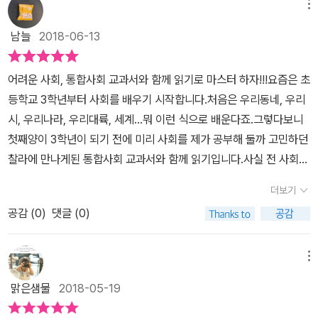
찾기도 어렵고 시간도 없는게 지금 상황이지요 그런데 이렇게 자세하
시 통합적사고력을 기르는데 참 유용하죠 이책은 우선 흥미롭습니
메뉴
리고 나. 더 나은 답을 찾아가는 미래를 향하여 우리는 개인이기도 하
하는 것들이지만 정작 제대로 생각해보지 못했던 것들 이제 이게 교
게 책 목록도 알려주니 참 좋으네요 앞으로 우리 아이들은 지금의 입
다 통합사회과목이 2015년 개정교육과정에 따라 2018년 신설되면
고, 대한민국의 국민이기도 하고, 지구촌의 시민이기도 합니다. 이 책
과목으로 반영되었을 때 어떻게 수업이 되고, 평가가 될지는 모르겠
남늘
2018-06-13
시제도가 아닌 새로운 입시제도의 도입을 앞두고 있어요객관식 찍기
서 다소 어렵게 느껴지는 사회현상들을 다양한 관점에서 접근하며 흥
을 덮는 순간 개인으로서, 그리고 대한민국 국민으로서, 지구촌의 미
지만 보는 것 자체만으로는 좀 더 현실적인 도움이 되지 않을까 조심
가 아닌 생각을 많이 할 수 있고자신의 생각을 잘 풀어나갈 수 있는 것
미롭게 풀어내고 있었는데요 그뿐만이 아나라 청소년들뿐만 아니라
래를 결정하는 데 영향을 주는 사람으로서, 자신을 자각하는 일이 가
스레 추측해보았다.책에서는 행복이라는 주제 한가지를 가지고 다양
어려운 사회, 통합사회 교과서와 함께 읽기로 마스터 하자!!!요즘은 초
을 평가할 IB 같은 것도 도입하고 있고요 그러니 사회도 이제 그냥 암
관심있는 누구나 이해하기 쉬운 집필과주제안에서 탐구하고 토론할
장 중요합니다. 지구촌 시민으로서 조화로운 삶을 위해 중요하게 다
한 질문을 던지고 있다. 행복은 무엇일까?, 행복은 상대적일까, 절대
등학교 3학년부터 사회를 배우기 시작합니다.처음은 우리동네, 우리
기과목이 아니라 생각하고적용하고 글로 써서 풀어야 이해했다고 볼
수 있는 접근성이 넘 좋았어요 단순히 수동적자세로만 그 현상들을
루어야 할 핵심 가치는 무엇이며, 미래를 위한 더 나은 정책을 제시하
적일까?,행복은 지속적일까,한시적일까?, 철학자가 생각하는 행복
시, 우리나라, 우리대륙, 세계...뭐 이런 식으로 배운다죠.그렇다보니
수 있는 시대가 오고 있어요 통합사회 교과서와 함께 읽기란 책은 20
읽고 넘어가는게 아니라 아 그렇다면 이현상들에 대해 생각을 좀더
고 지지하기 위해 무엇을 할지 생각해보아야 합니다. 이 책에서 다룬
등 다양한 질문 속 정해진 답이 없기 때문에 쉬우면서도 어려운 이야
첫째양이 3학년이 되기 전에 미리 사회를 제가 공부해 둘까 고민하던
15교육과정에 맞춘 안내서로 적합하다는 생각이 듭니다
깊이있게 해보고 다양한 분야의 도서들과의 연계로 책속에서도 파헤
내용들은 여러분이 그런 생각을 하는 데 작은 실마리를 던지는 역할
기하나의 주제를 몇 개의 소제목으로 분류해 또 그 안에서 질문을 하
찰라에 만나게된 통합사회 교과서와 함께 읽기입니다.사실 전 사회를
처보고 그현상들을 직접 자료조사를 통해 실제 그렇게 느끼고 있는
을 할 뿐입니다. 우리 모두가 그러한 생각을 해나가기 시작하면 미래
는 내용으로 구성되어 있는 책의 내용은 흔한 것들이지만 집중해서
안좋아했기에 읽기전에 바짝 긴장했어요.헌데...읽을수록 왜 이리 재
지 혹은 다른 관점으로 접근할 수잇는지등 스스로 탐구해보고 생각해
는 긍정적인 방향으로 움직일 것입니다. 여러분의 손에 자신의 미래
더보기
본다면 하나하나 인생을 배울 수 잇는 이야기들이 담겨져 있다.“티베
미난지...게다가 교양인문이라 그런가요?통합사회다보니 사회문제를
보는 주제접근성이 참 좋더라구요 갠적으로 읽고나서 아이와 잠깐이
가, 대한민국의 미래가, 지구촌의 미래가, 그리고 다음 세대의 미래까
트의 달라이 라마는 '어떤 순간에 행복이나 불행을 느끼는 것은 주변
공감 (
0
)
댓글 (0)
역사와 자연, 과학까지 한데 묶어놔서 왜 그렇게 되었는지 이해하기
라도 대화하는 시간을 마련할 수있었거든요 지식의 홍수시대에 살고
지 달려 있습니다.
여건과는 거의 관계가 없고, 오히려 상황을 어떻게 받아들이며 자신
가 더욱 쉬었답니다.또한 각각의 차례에 나온 행복과 자연, 생활양식
있지만 그안에서 유익하고 올바른 지식들을 내것으로 만들어나가는
이 가진 것에 얼마나 만족하는가에 달려 있다.'라고 말합니다. '나는
과 인권까지...어렵기 시작하면 한없이 어려워 질 수 있는 사회과목을
메뉴
건 어른들 역시 어렵습니다부문별하다 못한 지식의 홍수속에서 유익
행복한가?' 라는 질문에 '예'라는 답이 나오지 않는다면 주변을 돌아
잘 풀어놔 줬고, 단순히 암기형 사회가 아닌 왜 그렇게 변화할 수 밖에
하고 올바른 방향성성을 제시하며 저자역시 주관적이라 필력했지
맑은샘물
2018-05-19
보지 말고 자신의 내면을 들여다 볼 필요가 있습니다.나는 무엇을 추
없는지를 논리적으로 풀어서 설명해 주기에 더욱 재미있게 사회에 빠
만 전문가이기에 그안에서 또한 정답은 이거야라기보는 비판하고 토
구하며 어떻게 살아가고 있나요?”끝없는 질문들에 답을 찾아본 다음
져들게 만드는 책이였답니다.또한 중간중간 소개되는 잠깐 더 배워봅