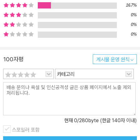
주제(행복, 자연환경, 생활공간, 인권, 시장경제, 사회 정의, 문화, 세
16.7%
계 평화, 지속 가능한 미래)에 대한 시간적・공간적・사회적・윤리
0%
적 관점을 통합적으로 살펴본다. 무엇보다 사회현상과 관련된 개념을
0%
한눈에 알 수 있도록 구성했으며, 청소년들이 주위에서 접할 수 있는
0%
풍부한 사례와 읽을거리를 통해 스스로 생각하고 고민해 볼 수 있는
계기를 제공한다. 1권에서는 행복, 자연환경, 생활공간, 인권의 핵심
주제들을 다룬다. 과학기술의 발전으로 기후변화 문제를 해결할 수
100자평
게시물 운영 원칙
있을지, 대도시는 인간의 생활에 최적화된 공간인지, 다른 나라의 인
카테고리
권 문제에 개입하는 것은 올바른지 등 주요한 사회 이슈에 관해 생각
거리를 담았다. 구체적으로 1장에서는 행복의 개념과 행복한 삶의 조
건, 행복한 국가가 될 수 있는 방법을 살펴보고, 2장에서는 우리를 둘
러싼 자연환경을 이해하고 인간과 자연의 올바른 관계 맺기에 대해
다뤘다. 3장에서는 산업화와 정보화 등 사회 변동에 따른 생활공간과
생활양식의 변화를 살펴봤다. 4장에서는 세계의 인권 문제 속에서 인
현재
0
/280byte (한글 140자 이내)
간의 존엄성을 지키기 위한 다양한 노력들과 인권의 성장 역사를 만
스포일러 포함
날 수 있다. 2권에서는 시장경제, 사회 정의, 문화, 세계 평화, 지속 가