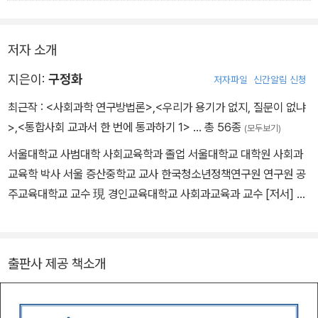
한 사건이 현재 우리가 살고 있는 공간에서도 일어나고 있다는 점입
국회의 입법 과정이나 정부의 행정 과정 등 다양한 정치 과정에 의견
니다. 우리 역시 그날 새벽에 살인 사건을 목격한 38명의 방관자 같
을 제안하거나 시민감시 활동을 하는 것 모두 포함됩니다.
저자 소개
은 도시민으로 살아가고 있고요.
시민참여는 그 활동이 매우 광범위합니다. 엘리베이터 등에서 휠체어
- <3장 사회 변동에 따른 생활공간과 생활양식의 변화> 중에서
를 탄 장애인을 표시하는 픽토그램을 본 적이 있나요? 기존 픽토그램
지은이:
구정화
저자파일
신간알림 신청
이 너무 수동적이라고 생각한 뉴욕의 한 시민이 장애인 스스로의 힘
최근작 :
<사회과학 연구방법론>
,
<우리가 용기가 없지, 질문이 없냐
으로 휠체어를 미는 능동적인 모습의 픽토그램을 제안하였고 결국 변
>
,
<통합사회 교과서 한 번에 통과하기 1>
… 총 56종
(모두보기)
경되었습니다. 이런 제안 행위도 시민참여의 한 방법입니다.
서울대학교 사범대학 사회교육학과 졸업 서울대학교 대학원 사회과
여러분의 학교에서 학생들 간에 갈등이 생겼을 때 학생 법정을 열어
교육학 박사 서울 증산중학교 교사 한국청소년정책연구원 연구원 공
서 갈등이나 문제를 해결하는 것처럼 생활 속 갈등이나 분쟁 등에 당
주교육대학교 교수 現 경인교육대학교 사회과교육과 교수 [저서] 사
사자 집단이 참여하여 조정하는 일도 시민참여 행위이면서 인권을 지
회과 동위개념의 효과적인 학습방법 연구(박사논문), 1995 청소년
키는 행위입니다. 우리의 일상 갈등이나 분쟁 또한 자세히 살펴보면
을 위한 사회학에세이, 해냄, 2012 청소년을 위한 사회문제탐구 에세
개인들의 권리가 충돌하는 경우가 많거든요.
이, 해냄, 2024 초등 사회과교육(공저), 교육과학사, 2012
- <4장 인간의 존엄성을 지키기 위한 다양한 노력들>
출판사 제공 책소개