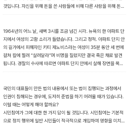
서는 산업화와 정보화 등 사회 변동에 따른 생활공간과 생활양식의
것입니다. 자신을 위해 돈을 쓴 사람들에 비해 다른 사람을 위해 돈을
변화를 살펴봤다. 4장에서는 세계의 인권 문제 속에서 인간의 존엄성
쓴 사람들이 행복감을 더 많이 느꼈다고 합니다. 사실 여기서 핵심은
을 지키기 위한 다양한 노력들과 인권의 성장 역사를 만날 수 있다.
‘돈을 쓰는 것’이 아니라 ‘타인을 위한’ 행위입니다.
뉴스에서 들리는 소식은 어떤가요? 남을 속이고 사기 친 사람, 범죄
1964년의 어느 날, 새벽 3시를 조금 넘긴 시각. 뉴욕의 한 아파트 단
를 저지르고 돈을 훔쳐 숨어버린 사람, 보험금을 타기 위해 사람을 죽
지에서 여성의 고함 소리가 들렸습니다. 그리고 정적. 아파트 단지 안
인 사람이 있습니다. 이와 반대로 다른 사람의 생명을 구하고 죽은 사
의 길가에서 피해자인 키티 제노비스라는 여성이 35분 동안 세 번에
람, 전 재산을 기부한 사람, 역경을 견뎌내고 성공한 사람도 있습니다.
걸쳐 칼에 찔려 “살려달라”며 비명을 질렀지만 결국 죽은 채로 발견
두 집단의 차이는 무엇입니까? 여러분은 어떤 사람들의 삶을 지지하
됩니다. 경찰의 수사에 따르면 아파트 단지 안에서 살해 장면을 목격
며 닮고 싶은가요?
한 사람들이 38명이나 되었다고 합니다. 하지만 그중 누구도 범죄자
- <1장 우리는 어떻게 행복한 삶을 살 수 있을까?> 중에서
에게 경고하는 고함을 지르거나 경찰에 신고하지 않았습니다. (중략)
그런데 이 사건에 대하여 심리학자는 조금 다른 설명을 합니다. 목격
국민의 대표들이 만든 법의 내용에서 또는 법이 집행되는 과정에서
자 38명을 인터뷰한 결과, 방관자들은 하나같이 다른 사람이 경찰에
인권이 침해되는 경우에, 도저히 준법을 하기 어려울 때가 있습니다.
게 연락했을 거라고 생각하여 아무런 조치를 취하지 않았다고 했습니
이럴 때는 어떻게 해야 할까요?
다. 이를 책임감 분산 효과라고 하며, 방관자 효과라고도 합니다. 196
시민참여가 그에 대한 한 가지 답이 될 것입니다. 시민참여는 기본적
4년 뉴욕에서 일어난 이 살인 사건에서 다수의 방관자가 나타난 원인
으로 정치 행위에 일반 시민들이 적극적으로 개입하여 영향을 미치는
이 무엇인지도 중요하지만, 더 관심을 가져야 하는 것은 여전히 비슷
것을 말하는데, 선거나 투표와 같은 기본적인 정치적 행동에서부터