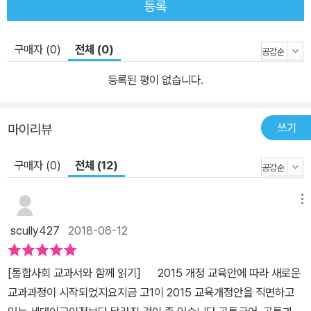
등록
능한 미래를 다룬다. 직업별로 임금을 차등 분배하는 것은 정의로운
지, 보편 윤리로 각각의 문화를 평가할 수 있는지, 평화를 위한 전쟁은
과연 정당한지, 제4차 산업혁명 시대의 사회 변화는 어떠한지 등 오
구매자 (0)
전체 (0)
늘날 뜨거운 쟁점으로 떠오르는 문제들을 살펴볼 수 있다. 구체적으
등록된 평이 없습니다.
로 1장에서는 시장경제와 경제 흐름을 이해하고 자신의 미래를 어떻
게 설계할 것인지 살펴봤으며, 2장에서는 정의의 개념을 살펴보고 정
의로운 사회를 만들기 위해 불평등을 어떻게 해소할 것인지 설명한
쓰기
마이리뷰
다. 3장은 다양한 문화 속에서 다름을 존중하는 사회로 나아가는 방
구매자 (0)
전체 (12)
법을 살펴봤다. 4장에서는 세계화로 인해 하나로 연결된 지구촌과 그
안에서 발생하는 갈등의 이면을 파헤쳤으며, 마지막으로 5장에서는
다음 세대를 위해 미래 환경을 어떻게 지켜나갈 것인지 이야기를 나
메뉴
눈다. 특히 이 책은 교과서의 흐름을 충실하게 따르되 시사, 역사, 사
scully427
2018-06-12
회, 예술 등 폭넓은 분야의 지식을 각 장의 주제에 적절하게 접목시켜
자칫 복잡할 수 있는 사회의 다양한 모습을 쉽고 재미있게 설명한다.
[통합사회 교과서와 함께 읽기] 2015 개정 교육안에 따라 새로운
또한 구체적인 활동을 강조하는 교과 구성에 맞춰 자료 조사나 논술,
교과과정이 시작되었지요지금 고1이 2015 교육개정안을 직면하고
정책 만들어보기 같은 ‘프로젝트 하기’ 코너를 각 꼭지마다 만들었다.