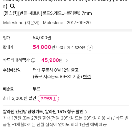
r)
[몰스킨][번들-세로형]룰드S.레드L+롤러펜0.7mm
Moleskine
(지은이)
Moleskine
2017-09-20
정가
54,000원
54,000
판매가
원
마일리지 4,320원
45,900
카드최대혜택가
원
수령예상일
택배 주문시 8월 12일 출고
(중구 서소문로 89-31 기준)
변경
배송료
무료
최대 3,000원 할인
쿠폰받기
알라딘 만권당 삼성카드, 알라딘 15% 청구 할인
최대 1만원 또는 2만원 할인(전월 30만원 또는 60만원 이용 시) / 카드 발
급월 +1개월까지는 전월 실적이 없어도 최대 1만원 혜택 제공