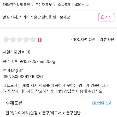
카드/간편결제 할인
무이자 할부
소득공제 2,430원
관심 저자, 시리즈의 출간 알림을 받아보세요
신청
0
100자평 0편
리뷰 0편
세일즈포인트
10
쪽수 확인 중
157*257mm
360g
언어 English
ISBN 8058341710326
세트도서는 개별 서지 정보를 제공하지 못하는 경우가 있습니다. 각
권의 상세 페이지를 참고하시거나
1:1 상담
을 이용해 주십시오.
주제분류
신간알림 신청
달력/다이어리/연감
>
문구/비도서
>
문구일반