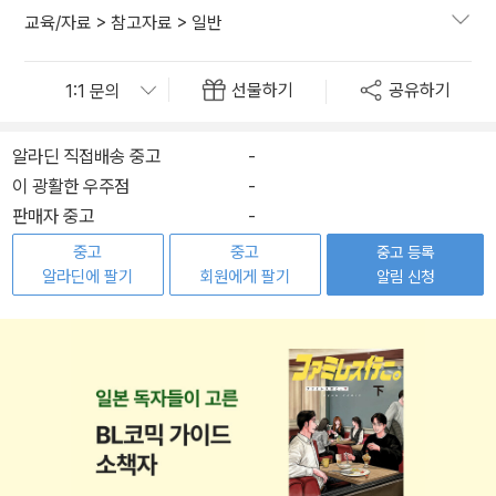
교육/자료
>
참고자료
>
일반
선물하기
공유하기
알라딘 직접배송 중고
-
이 광활한 우주점
-
판매자 중고
-
중고
중고
중고 등록
알라딘에 팔기
회원에게 팔기
알림 신청