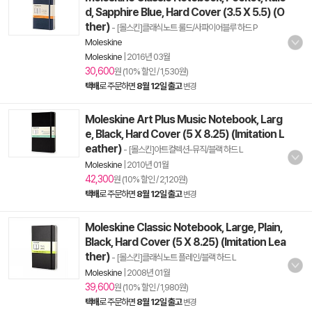
d, Sapphire Blue, Hard Cover (3.5 X 5.5) (O
ther)
- [몰스킨]클래식노트 룰드/사파이어블루 하드 P
Moleskine
Moleskine
|
2016년 03월
30,600
원 (10% 할인 / 1,530원)
택배
로 주문하면
8월 12일 출고
변경
Moleskine Art Plus Music Notebook, Larg
e, Black, Hard Cover (5 X 8.25) (Imitation L
eather)
- [몰스킨]아트컬렉션-뮤직/블랙 하드 L
Moleskine
|
2010년 01월
42,300
원 (10% 할인 / 2,120원)
택배
로 주문하면
8월 12일 출고
변경
Moleskine Classic Notebook, Large, Plain,
Black, Hard Cover (5 X 8.25) (Imitation Lea
ther)
- [몰스킨]클래식노트 플레인/블랙 하드 L
Moleskine
|
2008년 01월
39,600
원 (10% 할인 / 1,980원)
택배
로 주문하면
8월 12일 출고
변경