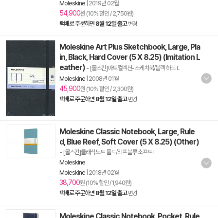
Moleskine
|
2019년 02월
54,900
원 (10% 할인 / 2,750원)
택배
로 주문하면
8월 12일 출고
변경
Moleskine Art Plus Sketchbook, Large, Pla
in, Black, Hard Cover (5 X 8.25) (Imitation L
eather)
- [몰스킨]아트컬렉션-스케치북/블랙 하드 L
Moleskine
|
2008년 01월
45,900
원 (10% 할인 / 2,300원)
택배
로 주문하면
8월 12일 출고
변경
Moleskine Classic Notebook, Large, Rule
d, Blue Reef, Soft Cover (5 X 8.25) (Other)
- [몰스킨]클래식노트 룰드/리프블루 소프트 L
Moleskine
Moleskine
|
2018년 02월
38,700
원 (10% 할인 / 1,940원)
택배
로 주문하면
8월 12일 출고
변경
Moleskine Classic Notebook, Pocket, Rule