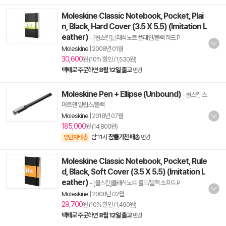
Moleskine Classic Notebook, Pocket, Plai
n, Black, Hard Cover (3.5 X 5.5) (Imitation L
eather)
- [몰스킨]클래식노트 플레인/블랙 하드 P
Moleskine
|
2008년 01월
30,600
원 (10% 할인 / 1,530원)
택배
로 주문하면
8월 12일 출고
변경
Moleskine Pen + Ellipse (Unbound)
- 몰스킨 스
마트펜 일립스/블랙
Moleskine
|
2018년 07월
185,000
원 (14,800원)
밤 11시
잠들기전 배송
양탄자배송
변경
Moleskine Classic Notebook, Pocket, Rule
d, Black, Soft Cover (3.5 X 5.5) (Imitation L
eather)
- [몰스킨]클래식노트 룰드/블랙 소프트 P
Moleskine
|
2008년 02월
29,700
원 (10% 할인 / 1,490원)
택배
로 주문하면
8월 12일 출고
변경