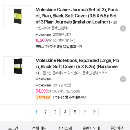
Moleskine Cahier Journal (Set of 3), Pock
et, Plain, Black, Soft Cover (3.5 X 5.5): Set
of 3 Plain Journals (Imitation Leather)
- [몰
스킨]까이에 플레인/블랙 P
Moleskine
|
2008년 01월
16,200
원 (10% 할인 / 810원)
택배
로 주문하면
8월 12일 출고
변경
Moleskine Notebook, Expanded Large, Pla
in, Black, Soft Cover (5 X 8.25) (Hardcove
r)
- [몰스킨]클래식노트 익스팬디드 플레인/블랙 소프트 L
Moleskine
Moleskine
|
2019년 02월
54,900
원 (10% 할인 / 2,750원)
밤 11시
잠들기전 배송
양탄자배송
변경
1
2
3
4
5
로그인
전체 메뉴
회사 소개
출판사 안내
PC 버전