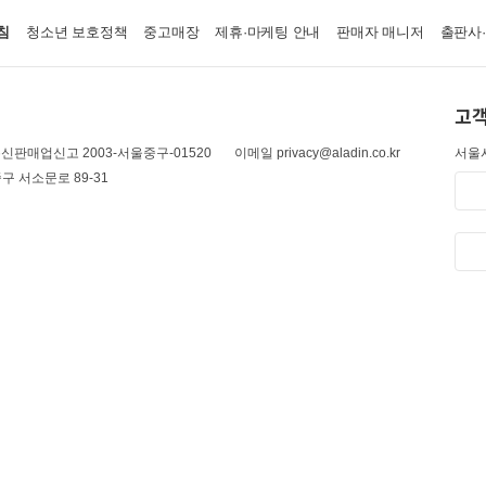
침
청소년 보호정책
중고매장
제휴·마케팅 안내
판매자 매니저
출판사
고객
신판매업신고 2003-서울중구-01520
이메일 privacy@aladin.co.kr
서울시
구 서소문로 89-31