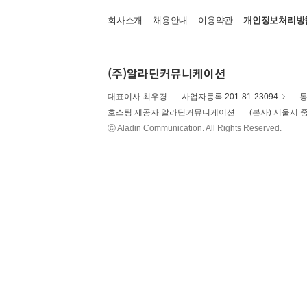
회사소개
채용안내
이용약관
개인정보처리방
(주)알라딘커뮤니케이션
대표이사 최우경
사업자등록 201-81-23094
통
호스팅 제공자 알라딘커뮤니케이션
(본사) 서울시 중
ⓒ Aladin Communication. All Rights Reserved.