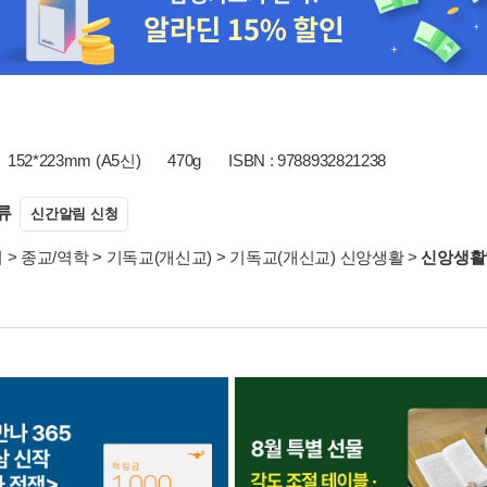
152*223mm (A5신)
470g
ISBN : 9788932821238
류
신간알림 신청
서
>
종교/역학
>
기독교(개신교)
>
기독교(개신교) 신앙생활
>
신앙생활