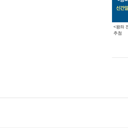
<왕좌 
추첨