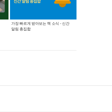
가장 빠르게 받아보는 책 소식 - 신간
경기컬처패스 1만원 
알림 총집합