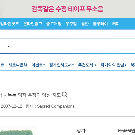
알라딘굿즈
온라인중고
중고매장
우주점
음반
블루레이
커피
서
스트
새로나온책
이벤트
정가인하도서
추천도서
작가와의 만남
북
서 나누는 영적 우정과 영성 지도
2007-12-12
원제 : Sacred Companions
정가
21,000