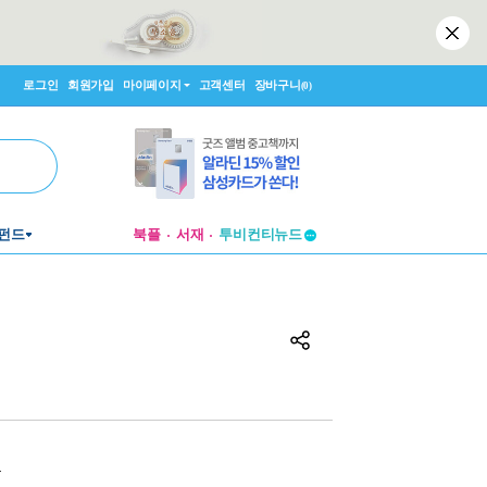
로그인
회원가입
마이페이지
고객센터
장바구니
(0)
투비컨티뉴드
펀드
북플
서재
창작플랫폼
투비컨티뉴드
원