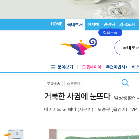
HOME
전자책
만권당
외국도서
국내도서
첫달무료
국내도
분야보기
오뒷세이아
추천마법사
베
무료배송
소득공제
거룩한 사귐에 눈뜨다
- 일상생활에
데이비드 G. 베너
(지은이),
노종문
(옮긴이)
IVP