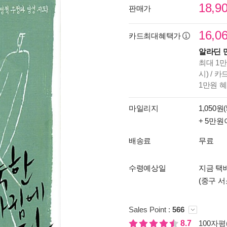
18,9
판매가
16,0
카드최대혜택가
알라딘 
최대 1만
시) / 
1만원 
마일리지
1,050원(
+ 5만원
배송료
무료
수령예상일
지금 택
(중구 서
Sales Point :
566
8.7
100자평(