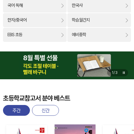
국어 독해
한국사
한자/중국어
학습월간지
EBS 초등
예비중학
1
/
3
초등학교참고서 분야 베스트
주간
신간