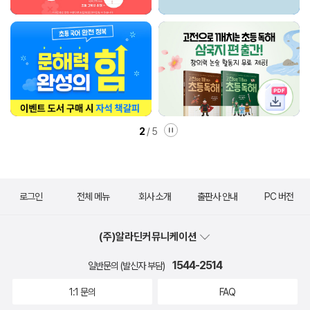
2
/
5
로그인
전체 메뉴
회사 소개
출판사 안내
PC 버전
(주)알라딘커뮤니케이션
1544-2514
일반문의 (발신자 부담)
1:1 문의
FAQ