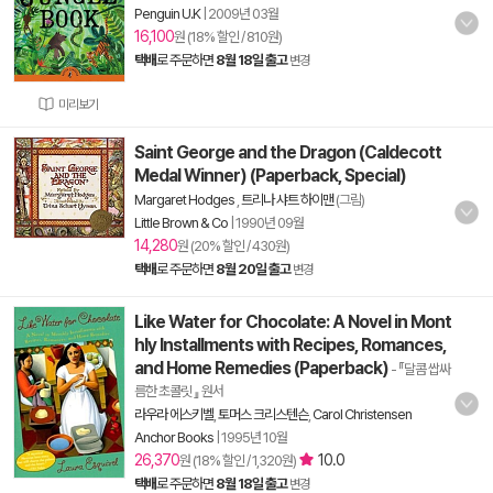
Penguin U.K
|
2009년 03월
16,100
원 (18% 할인 / 810원)
택배
로 주문하면
8월 18일 출고
변경
미리보기
Saint George and the Dragon (Caldecott
Medal Winner) (Paperback, Special)
Margaret Hodges
,
트리나 샤트 하이맨
(그림)
Little Brown & Co
|
1990년 09월
14,280
원 (20% 할인 / 430원)
택배
로 주문하면
8월 20일 출고
변경
Like Water for Chocolate: A Novel in Mont
hly Installments with Recipes, Romances,
and Home Remedies (Paperback)
- 『달콤 쌉싸
름한 초콜릿 』 원서
라우라 에스키벨
,
토머스 크리스텐슨
,
Carol Christensen
Anchor Books
|
1995년 10월
26,370
10.0
원 (18% 할인 / 1,320원)
택배
로 주문하면
8월 18일 출고
변경