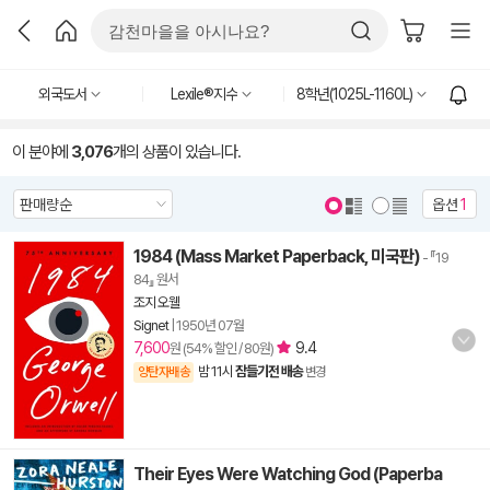
외국도서
Lexile®지수
8학년(1025L-1160L)
이 분야에
3,076
개의 상품이 있습니다.
옵션
1
1984 (Mass Market Paperback, 미국판)
- 『19
84』 원서
조지 오웰
Signet
|
1950년 07월
7,600
9.4
원 (54% 할인 / 80원)
밤 11시
잠들기전 배송
양탄자배송
변경
Their Eyes Were Watching God (Paperba