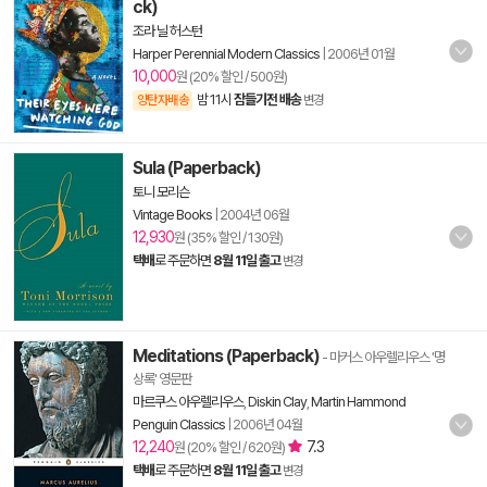
ck)
조라 닐 허스턴
Harper Perennial Modern Classics
|
2006년 01월
10,000
원 (20% 할인 / 500원)
밤 11시
잠들기전 배송
양탄자배송
변경
Sula (Paperback)
토니 모리슨
Vintage Books
|
2004년 06월
12,930
원 (35% 할인 / 130원)
택배
로 주문하면
8월 11일 출고
변경
Meditations (Paperback)
- 마커스 아우렐리우스 '명
상록' 영문판
마르쿠스 아우렐리우스
,
Diskin Clay
,
Martin Hammond
Penguin Classics
|
2006년 04월
12,240
7.3
원 (20% 할인 / 620원)
택배
로 주문하면
8월 11일 출고
변경