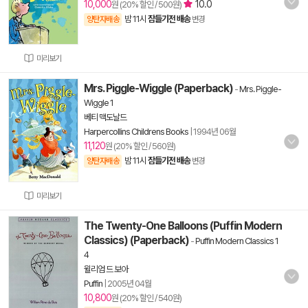
10,000
10.0
원 (20% 할인 / 500원)
밤 11시
잠들기전 배송
양탄자배송
변경
미리보기
Mrs. Piggle-Wiggle (Paperback)
-
Mrs. Piggle-
Wiggle 1
베티 맥도날드
Harpercollins Childrens Books
|
1994년 06월
11,120
원 (20% 할인 / 560원)
밤 11시
잠들기전 배송
양탄자배송
변경
미리보기
The Twenty-One Balloons (Puffin Modern
Classics) (Paperback)
-
Puffin Modern Classics 1
4
윌리엄 드 보아
Puffin
|
2005년 04월
10,800
원 (20% 할인 / 540원)