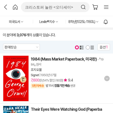
외국도서
Lexile®지수
8학년(1025L-1160L)
이 분야에
3,076
개의 상품이 있습니다.
옵션
1
1984 (Mass Market Paperback, 미국판)
- 『19
84』 원서
조지 오웰
Signet
|
1950년 07월
7,600
9.4
원 (54% 할인 / 80원)
밤 11시
잠들기전 배송
양탄자배송
변경
Their Eyes Were Watching God (Paperba