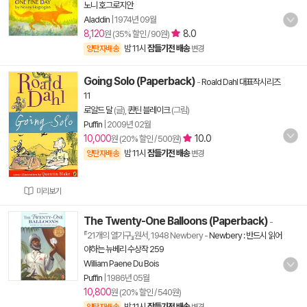
노니 호그로지안
Aladdin
|
1974년 09월
8,120
8.0
원 (35% 할인 / 90원)
밤 11시
잠들기전 배송
양탄자배송
변경
Going Solo (Paperback)
-
Roald Dahl 대표작시리즈
11
로알드 달
(글),
퀸틴 블레이크
(그림)
Puffin
|
2009년 02월
10,000
10.0
원 (20% 할인 / 500원)
밤 11시
잠들기전 배송
양탄자배송
변경
미리보기
The Twenty-One Balloons (Paperback)
-
『21개의 열기구』원서, 1948 Newbery
-
Newbery : 반드시 읽어
야하는 뉴베리 수상작 259
William Paene Du Bois
Puffin
|
1986년 05월
10,800
원 (20% 할인 / 540원)
밤 11시
잠들기전 배송