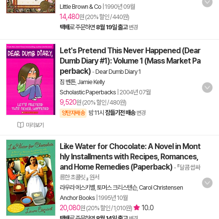
Little Brown & Co
|
1990년 09월
14,480
원 (20% 할인 / 440원)
택배
로 주문하면
8월 19일 출고
변경
Let's Pretend This Never Happened (Dear
Dumb Diary #1): Volume 1 (Mass Market Pa
perback)
-
Dear Dumb Diary 1
짐 벤튼
,
Jamie Kelly
Scholastic Paperbacks
|
2004년 07월
9,520
원 (20% 할인 / 480원)
밤 11시
잠들기전 배송
양탄자배송
변경
미리보기
Like Water for Chocolate: A Novel in Mont
hly Installments with Recipes, Romances,
and Home Remedies (Paperback)
- 『달콤 쌉싸
름한 초콜릿 』 원서
라우라 에스키벨
,
토머스 크리스텐슨
,
Carol Christensen
Anchor Books
|
1995년 10월
20,080
10.0
원 (20% 할인 / 1,010원)
택배
로 주문하면
8월 14일 출고
변경