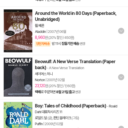
Around the World in 80 Days (Paperback,
Unabridged)
쥘 베른
Aladdin
|
2007년 06월
8,960
원 (20% 할인 / 450원)
밤 11시
잠들기전 배송
양탄자배송
변경
Beowulf: A New Verse Translation (Paper
back)
- A New Verse Translation
셰이머스 히니
Norton
|
2001년 02월
23,120
원 (20% 할인 / 1,160원)
택배
로 주문하면
8월 21일 출고
변경
Boy: Tales of Childhood (Paperback)
-
Roald
Dahl 대표작시리즈 11
로알드 달
(글),
퀸틴 블레이크
(그림)
Puffin
|
2009년 02월