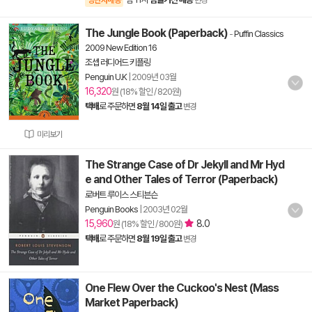
양탄자배송
변경
The Jungle Book (Paperback)
-
Puffin Classics
2009 New Edition 16
조셉 러디어드 키플링
Penguin U.K
|
2009년 03월
16,320
원 (18% 할인 / 820원)
택배
로 주문하면
8월 14일 출고
변경
미리보기
The Strange Case of Dr Jekyll and Mr Hyd
e and Other Tales of Terror (Paperback)
로버트 루이스 스티븐슨
Penguin Books
|
2003년 02월
15,960
8.0
원 (18% 할인 / 800원)
택배
로 주문하면
8월 19일 출고
변경
One Flew Over the Cuckoo's Nest (Mass
Market Paperback)