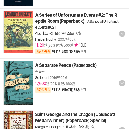
A Series of Unfortunate Events #2: The R
eptile Room (Paperback)
-
A Series of Unfortunat
e Events #02 1
레모니 스니켓
,
브렛 헬퀴스트
(그림)
HarperTrophy
|
2007년 05월
11,120
10.0
원 (20% 할인 / 560원)
밤 11시
잠들기전 배송
양탄자배송
변경
A Separate Peace (Paperback)
존 놀스
Scribner
|
2016년 05월
17,600
원 (20% 할인 / 880원)
밤 11시
잠들기전 배송
양탄자배송
변경
Saint George and the Dragon (Caldecott
Medal Winner) (Paperback, Special)
Margaret Hodges
,
트리나 샤트 하이맨
(그림)