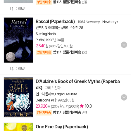
밤 11시
잠들기전 배송
양탄자배송
변경
미리보기
Rascal (Paperback)
- 1964 Newbery
-
Newbery :
반드시 읽어야하는 뉴베리 수상작 28
Sterling North
Puffin
|
1998년 04월
7,540
원 (40% 할인 / 80원)
밤 11시
잠들기전 배송
양탄자배송
변경
미리보기
D'Aulaire's Book of Greek Myths (Paperba
ck)
- 그리스 신화
인그리 돌레르
,
Edgar D'Aulaire
Delacorte Pr
|
1992년 03월
23,920
10.0
원 (20% 할인 / 1,200원)
밤 11시
잠들기전 배송
양탄자배송
변경
One Fine Day (Paperback)