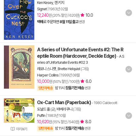
Ken Kesey
,
켄 키지
Signet
|
1963년 02월
12,240
10.0
원 (20% 할인 / 620원)
택배
로 주문하면
8월 11일 출고
변경
A Series of Unfortunate Events #2: The R
eptile Room (Hardcover, Deckle Edge)
-
A S
eries of Unfortunate Events #02 3
레모니 스니켓
,
Brette Helquist
(그림)
Harper Collins
|
1999년 08월
10,000
6.0
원 (50% 할인 / 100원)
밤 11시
잠들기전 배송
양탄자배송
변경
Ox-Cart Man (Paperback)
- 1980 Caldecott
도널드 홀
(글),
바버러 쿠니
(그림)
Puffin
|
1983년 10월
10,620
8.0
원 (15% 할인 / 540원)
밤 11시
잠들기전 배송
양탄자배송
변경
미리보기