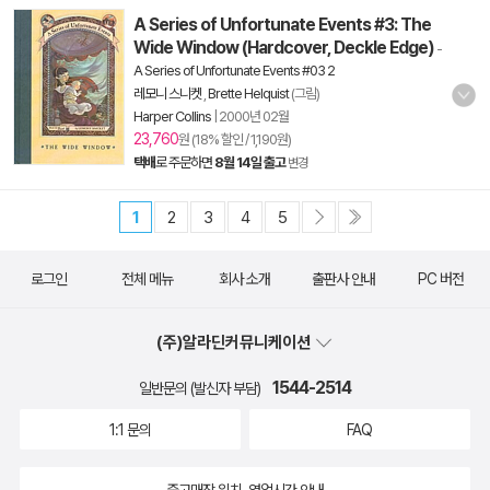
A Series of Unfortunate Events #3: The
Wide Window (Hardcover, Deckle Edge)
-
A Series of Unfortunate Events #03 2
레모니 스니켓
,
Brette Helquist
(그림)
Harper Collins
|
2000년 02월
23,760
원 (18% 할인 / 1,190원)
택배
로 주문하면
8월 14일 출고
변경
1
2
3
4
5
로그인
전체 메뉴
회사 소개
출판사 안내
PC 버전
(주)알라딘커뮤니케이션
1544-2514
일반문의 (발신자 부담)
1:1 문의
FAQ