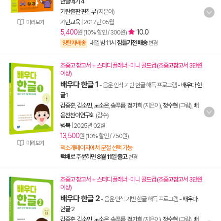
한글떼기 4
기탄출판 편집부
(지은이)
기탄교육
|
2017년 05월
미리보기
5,400
10.0
원 (10% 할인 / 300원)
내일 밤 11시
잠들기전 배송
양탄자배송
변경
초중고 참고서 + 스터디 플래너 · 미니 콜드컵 (초중고참고서 3만원
이상)
배우다 한글 1
- 음운 인식 기반 한글 해득 프로그램
-
배우다 한
글 1
김중훈
,
김소민
,
노소온
,
송푸름
,
정가희
(지은이),
정수현
(그림),
배
움찬찬이연구회
(감수)
템북
|
2025년 02월
13,500
원 (10% 할인 / 750원)
미리보기
책소개페이지에서 분철 선택 가능
택배
로 주문하면
8월 11일 출고
변경
초중고 참고서 + 스터디 플래너 · 미니 콜드컵 (초중고참고서 3만원
이상)
배우다 한글 2
- 음운 인식 기반 한글 해득 프로그램
-
배우다
한글 2
김중훈
,
김소민
,
노소온
,
송푸름
,
정가희
(지은이),
정수현
(그림),
배