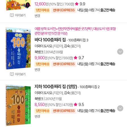
12,600
9.9
원 (10% 할인 / 700원)
내일 (월) 아침 7시
출근전 배송
양탄자배송
썬데이 EXPRESS
미리보기
변경
여름 방학 도서전+런던자연사박물관 굿즈(택 1, 대상도서 1권 포함
관련 분야 1만 5천 원 이상)
바다 100층짜리 집
-
100층짜리 집 3
이와이 도시오
(지은이),
김숙
(옮긴이)
북뱅크
|
2014년 09월
9,900
9.7
원 (10% 할인 / 550원)
내일 (월) 아침 7시
출근전 배송
양탄자배송
썬데이 EXPRESS
변경
미리보기
지하 100층짜리 집 (양장)
-
100층짜리 집 2
이와이 도시오
(지은이),
김숙
(옮긴이)
북뱅크
|
2010년 11월
8,550
9.5
원 (10% 할인 / 470원)
내일 (월) 아침 7시
출근전 배송
양탄자배송
썬데이 EXPRESS
변경