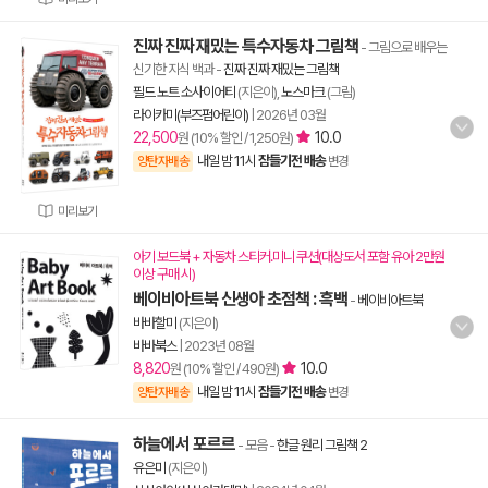
진짜 진짜 재밌는 특수자동차 그림책
- 그림으로 배우는
신기한 지식 백과
-
진짜 진짜 재밌는 그림책
필드 노트 소사이어티
(지은이),
노스마크
(그림)
라이카미(부즈펌어린이)
|
2026년 03월
22,500
10.0
원 (10% 할인 / 1,250원)
내일 밤 11시
잠들기전 배송
양탄자배송
변경
미리보기
아기 보드북 + 자동차 스티커.미니 쿠션(대상도서 포함 유아 2만원
이상 구매 시)
베이비아트북 신생아 초점책 : 흑백
-
베이비아트북
바바할미
(지은이)
바바북스
|
2023년 08월
8,820
10.0
원 (10% 할인 / 490원)
내일 밤 11시
잠들기전 배송
양탄자배송
변경
하늘에서 포르르
- 모음
-
한글 원리 그림책 2
유은미
(지은이)