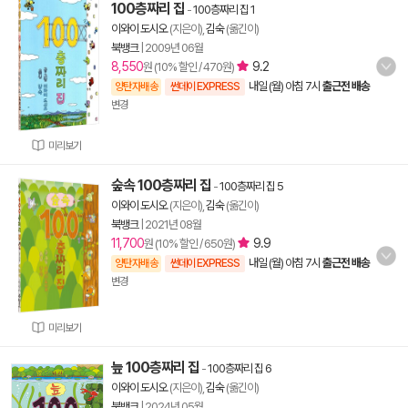
100층짜리 집
-
100층짜리 집 1
이와이 도시오
(지은이),
김숙
(옮긴이)
북뱅크
|
2009년 06월
8,550
9.2
원 (10% 할인 / 470원)
내일 (월) 아침 7시
출근전 배송
양탄자배송
썬데이 EXPRESS
변경
미리보기
숲속 100층짜리 집
-
100층짜리 집 5
이와이 도시오
(지은이),
김숙
(옮긴이)
북뱅크
|
2021년 08월
11,700
9.9
원 (10% 할인 / 650원)
내일 (월) 아침 7시
출근전 배송
양탄자배송
썬데이 EXPRESS
변경
미리보기
늪 100층짜리 집
-
100층짜리 집 6
이와이 도시오
(지은이),
김숙
(옮긴이)
북뱅크
|
2024년 05월