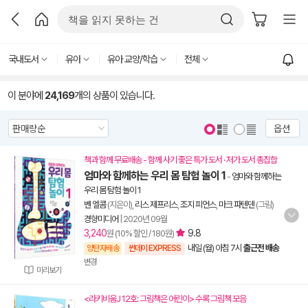
국내도서
유아
유아 교양/학습
전체
이 분야에
24,169
개의 상품이 있습니다.
옵션
책과 함께 무료배송 - 함께 사기 좋은 특가 도서 · 저가 도서 총집합
엄마와 함께하는 우리 몸 탐험 놀이 1
-
엄마와 함께하는
우리 몸 탐험 놀이 1
벤 엘콤
(지은이),
리스 제프리스
,
조지 피언스
,
마크 파텐덴
(그림)
경향미디어
|
2020년 09월
3,240
9.8
원 (10% 할인 / 180원)
내일 (월) 아침 7시
출근전 배송
양탄자배송
썬데이 EXPRESS
변경
미리보기
<라키비움J 12호: 그림책은 어린이> 수록 그림책 모음