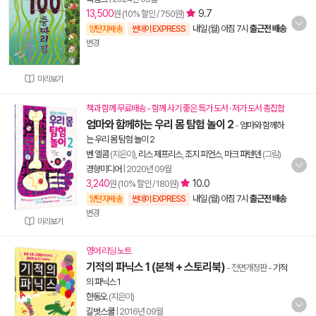
13,500
9.7
원 (10% 할인 / 750원)
내일 (월) 아침 7시
출근전 배송
양탄자배송
썬데이 EXPRESS
변경
미리보기
책과 함께 무료배송 - 함께 사기 좋은 특가 도서 · 저가 도서 총집합
엄마와 함께하는 우리 몸 탐험 놀이 2
-
엄마와 함께하
는 우리 몸 탐험 놀이 2
벤 엘콤
(지은이),
리스 제프리스
,
조지 피언스
,
마크 파텐덴
(그림)
경향미디어
|
2020년 09월
3,240
10.0
원 (10% 할인 / 180원)
내일 (월) 아침 7시
출근전 배송
양탄자배송
썬데이 EXPRESS
변경
미리보기
영어 리딩 노트
기적의 파닉스 1 (본책 + 스토리북)
- 전면개정판
-
기적
의 파닉스 1
한동오
(지은이)
길벗스쿨
|
2016년 09월