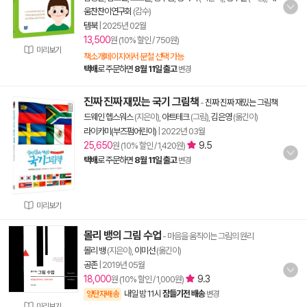
움찬찬이연구회
(감수)
템북
|
2025년 02월
13,500
원 (10% 할인 / 750원)
미리보기
책소개페이지에서 분철 선택 가능
택배
로 주문하면
8월 11일 출고
변경
진짜 진짜 재밌는 국기 그림책
-
진짜 진짜 재밌는 그림책
드웨인 헵스워스
(지은이),
아트테크
(그림),
김은영
(옮긴이)
라이카미(부즈펌어린이)
|
2022년 03월
25,650
9.5
원 (10% 할인 / 1,420원)
택배
로 주문하면
8월 11일 출고
변경
미리보기
몰리 뱅의 그림 수업
- 마음을 움직이는 그림의 원리
몰리 뱅
(지은이),
이미선
(옮긴이)
공존
|
2019년 05월
18,000
9.3
원 (10% 할인 / 1,000원)
내일 밤 11시
잠들기전 배송
양탄자배송
변경
미리보기