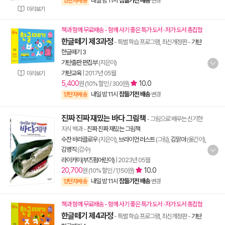
내일 밤 11시
잠들기전 배송
양탄자배송
변경
미리보기
책과 함께 무료배송 - 함께 사기 좋은 특가 도서 · 저가 도서 총집합
한글떼기 제3과정
- 특별 학습 프로그램, 최신개정판
-
기탄
한글떼기 3
기탄출판 편집부
(지은이)
기탄교육
|
2017년 05월
미리보기
5,400
10.0
원 (10% 할인 / 300원)
내일 밤 11시
잠들기전 배송
양탄자배송
변경
진짜 진짜 재밌는 바다 그림책
- 그림으로 배우는 신기한
지식 백과
-
진짜 진짜 재밌는 그림책
수잔 바라클로우
(지은이),
브라이언 러스트
(그림),
김맑아
(옮긴이),
김병직
(감수)
라이카미(부즈펌어린이)
|
2023년 05월
20,700
10.0
원 (10% 할인 / 1,150원)
내일 밤 11시
잠들기전 배송
양탄자배송
변경
책과 함께 무료배송 - 함께 사기 좋은 특가 도서 · 저가 도서 총집합
한글떼기 제4과정
- 특별 학습 프로그램, 최신개정판
-
기탄