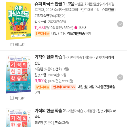
슈퍼 파닉스 한글 1 : 모음
- 한글, 소리를 알면 읽기가 저절
로 된다!, 2026 소비자 선정 최고의 브랜드 대상 수상
-
슈퍼 한글 1
기적학습연구소
(지은이)
길벗스쿨
|
2023년 08월
11,700
10.0
원 (10% 할인 / 650원)
내일 밤 11시
잠들기전 배송
양탄자배송
변경
미리보기
기적의 한글 학습 1
- 기본자 학습 1, 개정판
-
길벗 기적의 학
습법
최영환
(지은이),
천소
(그림)
길벗스쿨
|
2024년 02월
9,900
원 (10% 할인 / 550원)
내일 (월) 아침 7시
출근전 배송
양탄자배송
썬데이 EXPRESS
변경
미리보기
기적의 한글 학습 2
- 기본자 학습 2, 개정판
-
길벗 기적의 학
습법
최영환
(지은이),
천소
(그림)