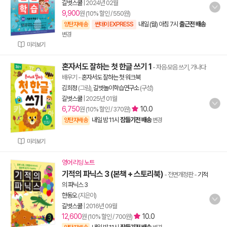
길벗스쿨
|
2024년 02월
9,900
원 (10% 할인 / 550원)
내일 (월) 아침 7시
출근전 배송
양탄자배송
썬데이 EXPRESS
변경
미리보기
혼자서도 잘하는 첫 한글 쓰기 1
- 자음·모음 쓰기, 가나다
배우기
-
혼자서도 잘하는 첫 워크북
김희정
(그림),
길벗놀이학습연구소
(구성)
길벗스쿨
|
2025년 01월
6,750
10.0
원 (10% 할인 / 370원)
내일 밤 11시
잠들기전 배송
양탄자배송
변경
미리보기
영어 리딩 노트
기적의 파닉스 3 (본책 + 스토리북)
- 전면개정판
-
기적
의 파닉스 3
한동오
(지은이)
길벗스쿨
|
2016년 09월
12,600
10.0
원 (10% 할인 / 700원)