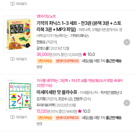
미리보기
영어 리딩 노트
기적의 파닉스 1~3 세트 - 전3권 (본책 3권 + 스토
리북 3권 + MP3 파일)
- 하루 4쪽, 3개월이면 혼자서도 영
어책 읽기가 가능해지는
-
기적의 파닉스
한동오
(지은이)
길벗스쿨
|
2023년 12월
36,000
10.0
원 (10% 할인 / 2,000원)
미리보기
내일 (월) 아침 7시
출근전 배송
양탄자배송
썬데이 EXPRESS
변경
지구를 생각하는 그림책 + 피너츠 보틀 가방(대상도서 포함 국내서
2만원 이상)
미세미세한 맛 플라수프
- 미세플라스틱
-
작지만 엄청난 3
김지형
(지은이),
조은수
(글),
안윤주
(감수)
두마리토끼책
|
2022년 03월
15,120
10.0
원 (10% 할인 / 840원)
미리보기
내일 (월) 아침 7시
출근전 배송
양탄자배송
썬데이 EXPRESS
변경