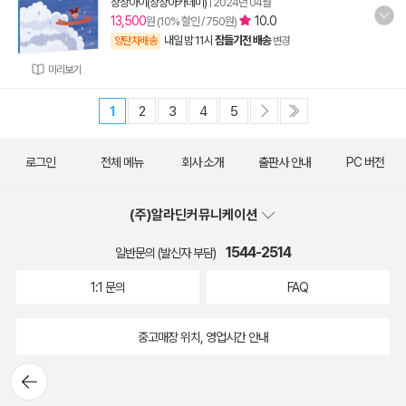
상상아이(상상아카데미)
|
2024년 04월
13,500
10.0
원 (10% 할인 / 750원)
내일 밤 11시
잠들기전 배송
양탄자배송
변경
미리보기
1
2
3
4
5
로그인
전체 메뉴
회사 소개
출판사 안내
PC 버전
(주)알라딘커뮤니케이션
1544-2514
일반문의 (발신자 부담)
1:1 문의
FAQ
중고매장 위치, 영업시간 안내
뒤로가
기