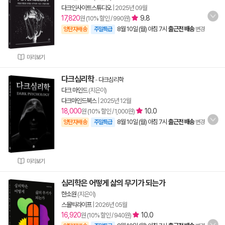
다크인사이트스튜디오
|
2025년 09월
17,820
9.8
원 (10% 할인 / 990원)
8월 10일 (월) 아침 7시
출근전 배송
양탄자배송
주말특급
변경
미리보기
다크심리학
-
다크심리학
다크 마인드
(지은이)
다크마인드북스
|
2025년 12월
18,000
10.0
원 (10% 할인 / 1,000원)
8월 10일 (월) 아침 7시
출근전 배송
양탄자배송
주말특급
변경
미리보기
심리학은 어떻게 삶의 무기가 되는가
한소원
(지은이)
스몰빅라이프
|
2026년 05월
16,920
10.0
원 (10% 할인 / 940원)