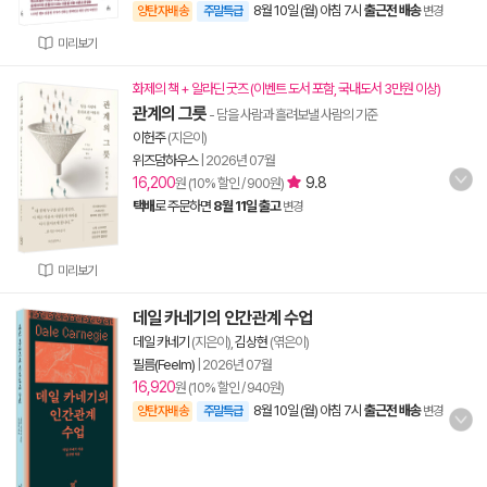
8월 10일 (월) 아침 7시
출근전 배송
양탄자배송
주말특급
변경
미리보기
화제의 책 + 알라딘 굿즈 (이벤트 도서 포함, 국내도서 3만원 이상)
관계의 그릇
- 담을 사람과 흘려보낼 사람의 기준
이헌주
(지은이)
위즈덤하우스
|
2026년 07월
16,200
9.8
원 (10% 할인 / 900원)
택배
로 주문하면
8월 11일 출고
변경
미리보기
데일 카네기의 인간관계 수업
데일 카네기
(지은이),
김상현
(엮은이)
필름(Feelm)
|
2026년 07월
16,920
원 (10% 할인 / 940원)
8월 10일 (월) 아침 7시
출근전 배송
양탄자배송
주말특급
변경