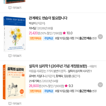
미리보기
관계에도 연습이 필요합니다
박상미
(지은이)
저녁달
|
2026년 06월
21,420
10.0
원 (10% 할인 / 1,190원)
8월 10일 (월) 아침 7시
출근전 배송
양탄자배송
주말특급
변경
미리보기
설득의 심리학 1 (20주년 기념 개정증보판)
- 사람의
마음을 사로잡는 7가지 불변의 원칙
-
설득의 심리학 시리즈 1
로버트 치알디니
(지은이),
황혜숙
,
임상훈
(옮긴이)
21세기북스
|
2023년 04월
28,800
9.3
원 (10% 할인 / 1,600원)
8월 10일 (월) 아침 7시
출근전 배송
양탄자배송
주말특급
변경
미리보기