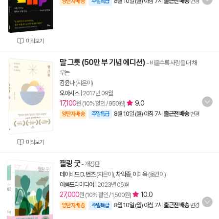
8월 10일 (월) 아침 7시
출근전 배송
양탄자배송
주말특급
변경
미리보기
말 그릇 (50만 부 기념 에디션)
- 비울수록 사람을 더 채
우는
김윤나
(지은이)
오아시스
|
2017년 09월
17,100
9.0
원 (10% 할인 / 950원)
8월 10일 (월) 아침 7시
출근전 배송
양탄자배송
주말특급
변경
미리보기
필링 굿
- 개정판
데이비드 D. 번즈
(지은이),
차익종
,
이미옥
(옮긴이)
아름드리미디어
|
2023년 06월
27,000
10.0
원 (10% 할인 / 1,500원)
8월 10일 (월) 아침 7시
출근전 배송
양탄자배송
주말특급
변경