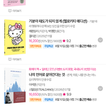
미리보기
기분이 태도가 되지 않게 (헬로키티 에디션)
- 기분 따
라 행동하다 손해 보는 당신을 위한 심리 수업
레몬심리
(지은이),
박영란
(옮긴이)
갤리온
|
2025년 11월
16,200
9.2
원 (10% 할인 / 900원)
8월 10일 (월) 아침 7시
출근전 배송
양탄자배송
주말특급
변경
미리보기
화제의 책 + 알라딘 굿즈 (이벤트 도서 포함, 국내도서 3만원 이상)
나의 언어로 살아간다는 것
- 관계, 마음, 나를 만나는 어느
심리학자의 인생 수업
이서원
(지은이)
스틸당(STEALDANG)
|
2026년 07월
16,650
9.9
원 (10% 할인 / 920원)
8월 10일 (월) 아침 7시
출근전 배송
양탄자배송
주말특급
변경