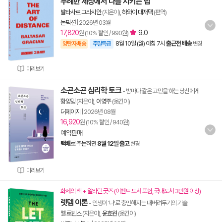
무례한 세상에서 나를 지키는 법
발타사르 그라시안
(지은이),
하와이 대저택
(편역)
논픽션
|
2026년 03월
17,820
9.0
원 (10% 할인 / 990원)
8월 10일 (월) 아침 7시
출근전 배송
양탄자배송
주말특급
변경
미리보기
소곤소곤 심리학 토크
- 밤마다 같은 고민을 하는 당신에게
황양밍
(지은이),
이영주
(옮긴이)
더페이지
|
2026년 08월
16,920
원 (10% 할인 / 940원)
예약판매
택배
로 주문하면
8월 12일 출고
변경
미리보기
화제의 책 + 알라딘 굿즈 (이벤트 도서 포함, 국내도서 3만원 이상)
렛뎀 이론
- 인생이 ‘나’로 충만해지는 내버려두기의 기술
멜 로빈스
(지은이),
윤효원
(옮긴이)