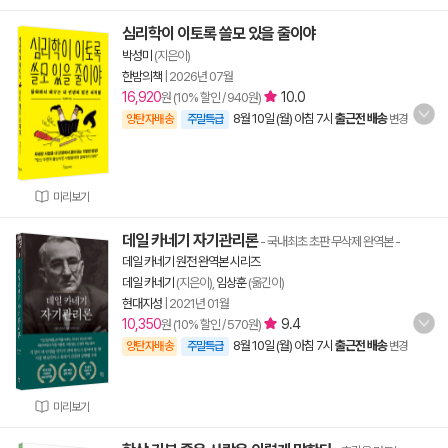
심리학이 이토록 쓸모 있을 줄이야
박성미
(지은이)
한밤의책
|
2026년 07월
16,920
10.0
원 (10% 할인 / 940원)
8월 10일 (월) 아침 7시
출근전 배송
양탄자배송
주말특급
변경
미리보기
데일 카네기 자기관리론
- 국내최초 초판 무삭제 완역본
-
데일 카네기 원전 완역본 시리즈
데일 카네기
(지은이),
임상훈
(옮긴이)
현대지성
|
2021년 01월
10,350
9.4
원 (10% 할인 / 570원)
8월 10일 (월) 아침 7시
출근전 배송
양탄자배송
주말특급
변경
미리보기