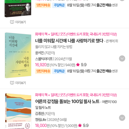
8월 10일 (월) 아침 7시
출근전 배송
양탄자배송
주말특급
변경
미리보기
화제의 책 + 알라딘 굿즈 (이벤트 도서 포함, 국내도서 3만원 이상)
너를 미워할 시간에 나를 사랑하기로 했다
- 관계에 휘
둘리지 않고 나를 지키는 방법
윤서진
(지은이)
스몰빅라이프
|
2024년 11월
16,920
9.9
원 (10% 할인 / 940원)
8월 10일 (월) 아침 7시
출근전 배송
양탄자배송
주말특급
변경
미리보기
화제의 책 + 알라딘 굿즈 (이벤트 도서 포함, 국내도서 3만원 이상)
어른의 감정을 돌보는 100일 필사 노트
-
어른의 100
일 필사 노트
김종원
(지은이)
청림Life
|
2026년 04월
18,000
9.9
원 (10% 할인 / 1,000원)