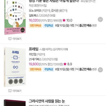
항상 기분 좋은 사람은 이렇게 말한다
- 호감을 만드는
작은 표현의 비밀
오노 모에코
(지은이),
김시온
(옮긴이)
알토북스
|
2026년 08월
16,020
10.0
원 (10% 할인 / 890원)
8월 10일 (월) 아침 7시
출근전 배송
양탄자배송
주말특급
변경
미리보기
프레임
- 나를 바꾸는 심리학의 지혜
최인철
(지은이)
21세기북스
|
2021년 03월
19,800
8.9
원 (10% 할인 / 1,100원)
8월 10일 (월) 아침 7시
출근전 배송
양탄자배송
주말특급
변경
미리보기
그라시안의 사람을 읽는 눈