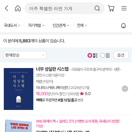
국내도서
자기계발
인간관계
전체
이 분야에
5,883
개의 상품이 있습니다.
옵션
너무 성실한 시스템
- 괴로움의 구조와 출구에 관하여 - 생존-
안전 시스템 이론·이산
이산
(지은이)
이너피스커뮤니케이션즈
|
2026년 07월
18,000
9.0
원 (10% 할인 / 1,000원)
택배
로 주문하면
8월 12일 출고
변경
SNS 화제의 책 + 알라딘 굿즈 (이벤트 도서 포함, 국내도서 3만원
이상)