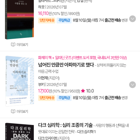
발타사르 그라시안
(지은이),
김철
(편역)
히읏
|
2026년 07월
16,110
원 (10% 할인 / 890원)
8월 10일 (월) 아침 7시
출근전 배송
양탄자배송
주말특급
변경
미리보기
화제의 책 + 알라딘 굿즈 (이벤트 도서 포함, 국내도서 3만원 이상)
넘어진 만큼만 아파하기로 했다
- 상처에 휘둘리지 않는
마음 근력 수업
이현재
(지은이)
부키
|
2026년 07월
17,100
10.0
원 (10% 할인 / 950원)
8월 10일 (월) 아침 7시
출근전 배송
양탄자배송
주말특급
변경
미리보기
다크 심리학 : 심리 조종의 기술
- 사람의 행동과 선택을 내
뜻대로 이끄는 은밀한 전략
-
다크 심리학 1
다크 인사이트
(지은이)