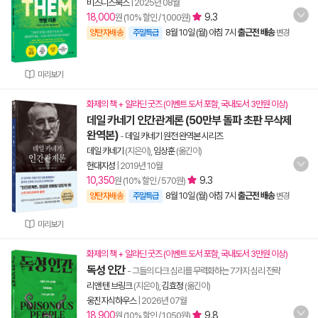
비즈니스북스
|
2025년 08월
18,000
9.3
원 (10% 할인 / 1,000원)
8월 10일 (월) 아침 7시
출근전 배송
양탄자배송
주말특급
변경
미리보기
화제의 책 + 알라딘 굿즈 (이벤트 도서 포함, 국내도서 3만원 이상)
데일 카네기 인간관계론 (50만부 돌파 초판 무삭제
완역본)
-
데일 카네기 원전 완역본 시리즈
데일 카네기
(지은이),
임상훈
(옮긴이)
현대지성
|
2019년 10월
10,350
9.3
원 (10% 할인 / 570원)
8월 10일 (월) 아침 7시
출근전 배송
양탄자배송
주말특급
변경
미리보기
화제의 책 + 알라딘 굿즈 (이벤트 도서 포함, 국내도서 3만원 이상)
독성 인간
- 그들의 다크 심리를 무력화하는 7가지 심리 전략
리앤 텐 브링크
(지은이),
김효정
(옮긴이)
웅진지식하우스
|
2026년 07월
18,900
9.8
원 (10% 할인 / 1,050원)