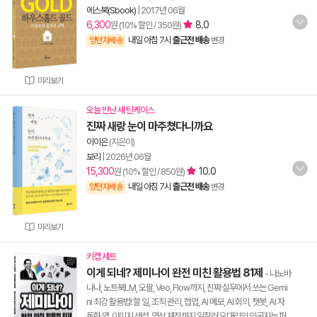
에스북(Sbook)
|
2017년 06월
6,300
8.0
원 (10% 할인 / 350원)
내일 아침 7시
출근전 배송
양탄자배송
변경
미리보기
오늘 만난 새 틴케이스
진짜 새랑 눈이 마주쳤다니까요
이이은
(지은이)
보리
|
2026년 06월
15,300
10.0
원 (10% 할인 / 850원)
내일 아침 7시
출근전 배송
양탄자배송
변경
미리보기
키캡 세트
이게 되네? 제미나이 완전 미친 활용법 81제
- 나노바
나나, 노트북LM, 오팔, Veo, Flow까지, 진짜 실무에서 쓰는 Gemi
ni 최강 활용법! 할 일, 조직 관리, 협업, AI 메모, AI 회의, 챗봇, AI 자
동화 앱, 이미지 생성, 영상 제작까지 일잘러 오대리의 인공지능 퍼