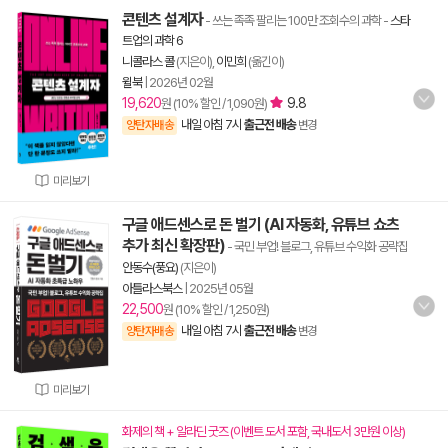
콘텐츠 설계자
- 쓰는 족족 팔리는 100만 조회수의 과학
-
스타
트업의 과학 6
니콜라스 콜
(지은이),
이민희
(옮긴이)
윌북
|
2026년 02월
19,620
9.8
원 (10% 할인 / 1,090원)
내일 아침 7시
출근전 배송
양탄자배송
변경
미리보기
구글 애드센스로 돈 벌기 (AI 자동화, 유튜브 쇼츠
추가 최신 확장판)
- 국민 부업! 블로그, 유튜브 수익화 공략집
안동수(풍요)
(지은이)
아틀라스북스
|
2025년 05월
22,500
원 (10% 할인 / 1,250원)
내일 아침 7시
출근전 배송
양탄자배송
변경
미리보기
화제의 책 + 알라딘 굿즈 (이벤트 도서 포함, 국내도서 3만원 이상)