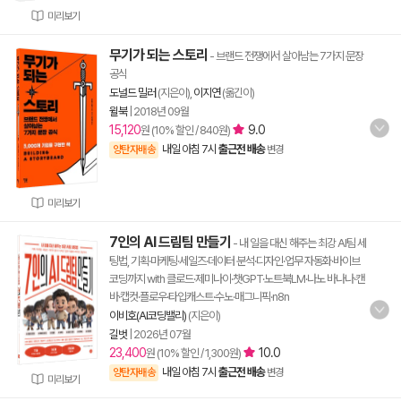
미리보기
무기가 되는 스토리
- 브랜드 전쟁에서 살아남는 7가지 문장
공식
도널드 밀러
(지은이),
이지연
(옮긴이)
윌북
|
2018년 09월
15,120
9.0
원 (10% 할인 / 840원)
내일 아침 7시
출근전 배송
양탄자배송
변경
미리보기
7인의 AI 드림팀 만들기
- 내 일을 대신 해주는 최강 AI팀 세
팅법, 기획·마케팅·세일즈·데이터 분석·디자인·업무 자동화·바이브
코딩까지 with 클로드·제미나이·챗GPT·노트북LM·나노 바나나·캔
바·캡컷·플로우·타입캐스트·수노·매그니픽·n8n
이비호(AI코딩밸리)
(지은이)
길벗
|
2026년 07월
23,400
10.0
원 (10% 할인 / 1,300원)
내일 아침 7시
출근전 배송
양탄자배송
변경
미리보기