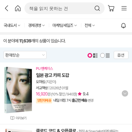
국내도서
경제경영
마케팅/세일즈
전체
이 분야에
11,639
개의 상품이 있습니다.
옵션
PU 펜케이스
일본 광고 카피 도감
오하림
(지은이)
서교책방
|
2026년 01월
16,920
9.4
원 (10% 할인 / 940원)
내일 아침 7시
출근전 배송
양탄자배송
변경
미리보기
클로드 코드 & 오픈클로
- 현직 AI Specialist에게 배우는