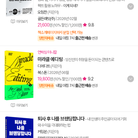
펙트 활용 노하우
-
이게 되네?
오힘찬
(지은이)
골든래빗(주)
|
2026년 02월
미리보기
21,600
9.8
원 (10% 할인 / 1,200원)
책소개페이지에서 분철 선택 가능
내일 아침 7시
출근전 배송
양탄자배송
변경
언박싱 미니칼
미라클 에디팅
- 당신만의 취향을 돈이 되는 콘텐츠로
디에디트
(지은이)
북스톤
|
2026년 06월
19,800
9.2
원 (10% 할인 / 1,100원)
내일 아침 7시
출근전 배송
양탄자배송
변경
미리보기
퇴사 후 나를 브랜딩합니다
- 내 인생의 주인공이 되어 기회
와 수익을 극대화하는 법
커밍쏜
(지은이)