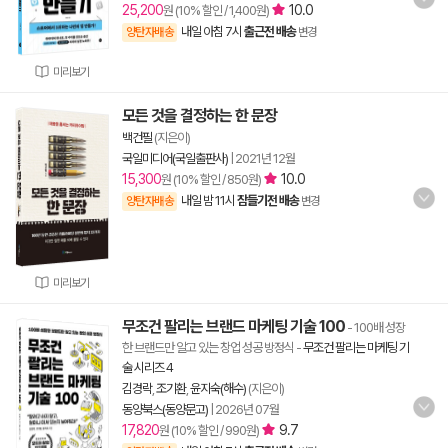
25,200
10.0
원 (10% 할인 / 1,400원)
내일 아침 7시
출근전 배송
양탄자배송
변경
미리보기
모든 것을 결정하는 한 문장
백건필
(지은이)
국일미디어(국일출판사)
|
2021년 12월
15,300
10.0
원 (10% 할인 / 850원)
내일 밤 11시
잠들기전 배송
양탄자배송
변경
미리보기
무조건 팔리는 브랜드 마케팅 기술 100
- 100배 성장
한 브랜드만 알고 있는 창업 성공 방정식
-
무조건 팔리는 마케팅 기
술 시리즈 4
김경락
,
조기환
,
윤지숙(해수)
(지은이)
동양북스(동양문고)
|
2026년 07월
17,820
9.7
원 (10% 할인 / 990원)