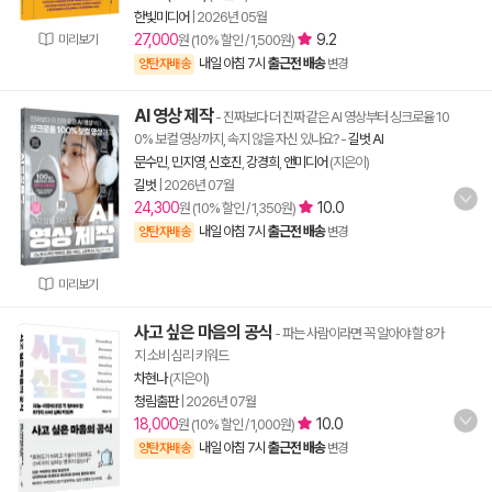
한빛미디어
|
2026년 05월
27,000
9.2
미리보기
원 (10% 할인 / 1,500원)
내일 아침 7시
출근전 배송
양탄자배송
변경
AI 영상 제작
- 진짜보다 더 진짜 같은 AI 영상부터 싱크로율 10
0% 보컬 영상까지, 속지 않을 자신 있나요?
-
길벗 AI
문수민
,
민지영
,
신호진
,
강경희
,
앤미디어
(지은이)
길벗
|
2026년 07월
24,300
10.0
원 (10% 할인 / 1,350원)
내일 아침 7시
출근전 배송
양탄자배송
변경
미리보기
사고 싶은 마음의 공식
- 파는 사람이라면 꼭 알아야 할 8가
지 소비 심리 키워드
차현나
(지은이)
청림출판
|
2026년 07월
18,000
10.0
원 (10% 할인 / 1,000원)
내일 아침 7시
출근전 배송
양탄자배송
변경