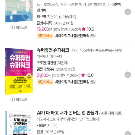
ら、夏がいい。사랑이 끝나버릴 거라면, 여름이 좋다.
-
일본어
명카피
정규영
(지은이),
김수경
(감수)
길벗이지톡
|
2025년 08월
미리보기
18,900
10.0
원 (10% 할인 / 1,050원)
내일 아침 7시
출근전 배송
양탄자배송
변경
슈퍼휴먼 슈퍼워크
- 1인이 100인의 임팩트를 만드는 AI 에
이전트 시대가 온다
유호현
,
김진실
(지은이)
골든래빗(주)
|
2026년 03월
21,600
10.0
원 (10% 할인 / 1,200원)
내일 아침 7시
출근전 배송
양탄자배송
변경
미리보기
AI가 다 하고 내가 돈 버는 앱 만들기
- AI로 기획, 개발,
배포까지 스토어에서 1위하는 나만의 앱 만들기!
서희찬
(지은이)
길벗
|
2026년 05월