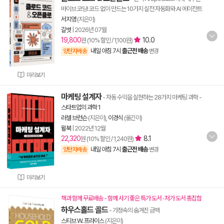
바이브 코딩! 코드 없이 만드는 10가지 실전 자동화와 AI 에이전트
서지영
(지은이)
길벗
|
2026년 07월
19,800
10.0
원 (10% 할인 / 1,100원)
내일 아침 7시
출근전 배송
양탄자배송
변경
미리보기
마케팅 설계자
- 자동 수익을 실현하는 28가지 마케팅 과학
-
스타트업의 과학 1
러셀 브런슨
(지은이),
이경식
(옮긴이)
윌북
|
2022년 12월
22,320
8.1
원 (10% 할인 / 1,240원)
내일 아침 7시
출근전 배송
양탄자배송
변경
미리보기
책과 함께 무료배송 - 함께 사기 좋은 특가 도서 · 저가 도서 총집합
하우스홀드 골드
- 가정속의 숨겨진 금맥
스티브 W. 프라이스
(지은이)