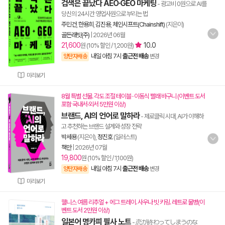
검색은 끝났다 AEO·GEO 마케팅
- 광고비 0원으로 AI를
당신의 24시간 영업사원으로 부리는 법
주민건
,
한용희
,
김진용
,
체인시프트(Chainshift)
(지은이)
골든래빗(주)
|
2026년 06월
21,600
10.0
원 (10% 할인 / 1,200원)
내일 아침 7시
출근전 배송
양탄자배송
변경
미리보기
8월 특별 선물. 각도 조절 테이블 · 이동식 빨래 바구니 (이벤트 도서
포함 국내서·외서 5만원 이상)
브랜드, AI의 언어로 말하라
- 제로클릭 시대, AI가 이해하
고 추천하는 브랜드 설계와 성장 전략
박세용
(지은이),
정진호
(일러스트)
책만
|
2026년 07월
19,800
원 (10% 할인 / 1,100원)
내일 아침 7시
출근전 배송
양탄자배송
변경
미리보기
웰니스 여름 리추얼 + 에그 트레이. 사우나 빗 키링. 레트로 물병(이
벤트 도서 2만원 이상)
일본어 명카피 필사 노트
- 恋が終わってしまうのな