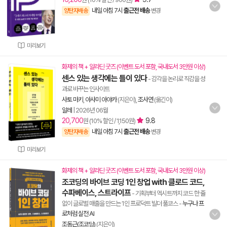
내일 아침 7시
출근전 배송
양탄자배송
변경
미리보기
화제의 책 + 알라딘 굿즈 (이벤트 도서 포함, 국내도서 3만원 이상)
센스 있는 생각에는 틀이 있다
- 감각을 논리로 직감을 성
과로 바꾸는 인사이트
사토 마키
,
아사미 아야카
(지은이),
조사연
(옮긴이)
알레
|
2026년 06월
20,700
9.8
원 (10% 할인 / 1,150원)
내일 아침 7시
출근전 배송
양탄자배송
변경
미리보기
화제의 책 + 알라딘 굿즈 (이벤트 도서 포함, 국내도서 3만원 이상)
조코딩의 바이브 코딩 1인 창업 with 클로드 코드,
수파베이스, 스트라이프
- 기획부터 엑시트까지 코드 한 줄
없이 글로벌 매출을 만드는 1인 프로덕트 빌더 풀코스
-
누구나 프
로처럼 실전 AI
조동근(조코딩)
(지은이)