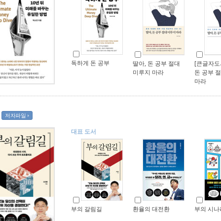
독하게 돈 공부
딸아, 돈 공부 절대
[큰글자도서
미루지 마라
돈 공부 
마라
저자파일
대표 도서
부의 갈림길
환율의 대전환
부의 시나