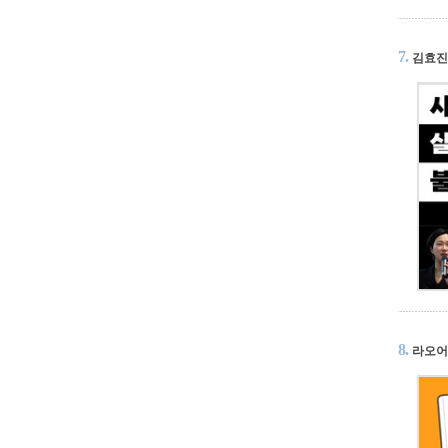
7.
김효진
8.
라오어