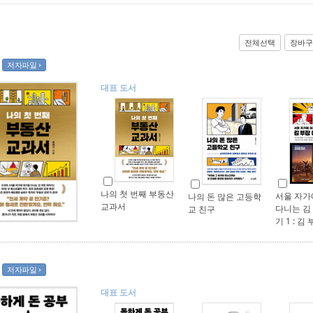
전체선택
장바구
저자파일
대표 도서
나의 첫 번째 부동산
서울 자가
나의 돈 많은 고등학
교과서
다니는 김
교 친구
기 1 : 김
저자파일
대표 도서