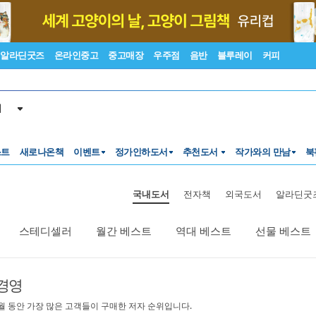
알라딘굿즈
온라인중고
중고매장
우주점
음반
블루레이
커피
서
스트
새로나온책
이벤트
정가인하도서
추천도서
작가와의 만남
북
국내도서
전자책
외국도서
알라딘굿
스테디셀러
월간 베스트
역대 베스트
선물 베스트
경영
월 동안 가장 많은 고객들이 구매한 저자 순위입니다.