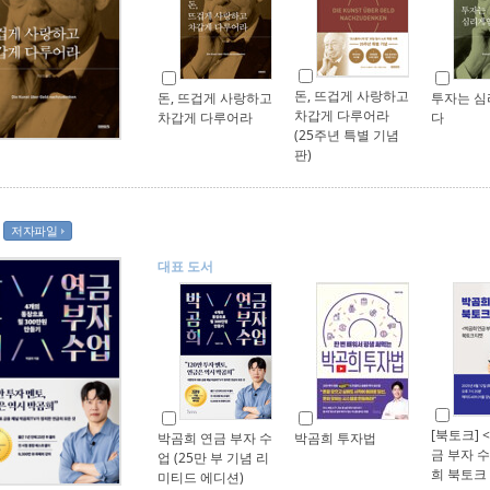
돈, 뜨겁게 사랑하고
돈, 뜨겁게 사랑하고
투자는 
차갑게 다루어라
차갑게 다루어라
다
(25주년 특별 기념
판)
저자파일
대표 도서
[북토크] 
박곰희 연금 부자 수
박곰희 투자법
금 부자 
업 (25만 부 기념 리
희 북토크
미티드 에디션)