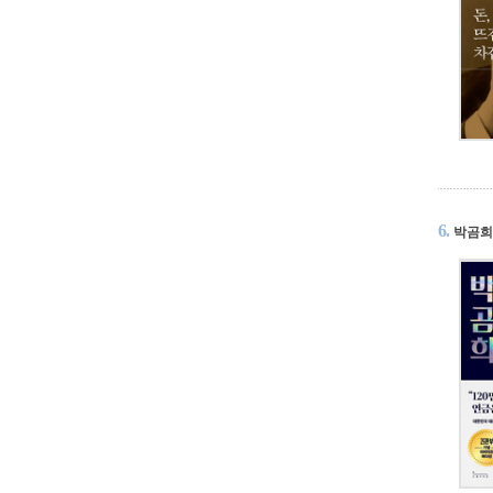
6.
박곰희