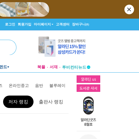
로그인
회원가입
마이페이지
고객센터
장바구니
(0)
펀드
북플
서재
투비컨티뉴드
창작플랫폼
알라딘 us
투비컨티뉴드
즈
온라인중고
음반
블루레이
도서관 사서
저자 랭킹
출판사 랭킹