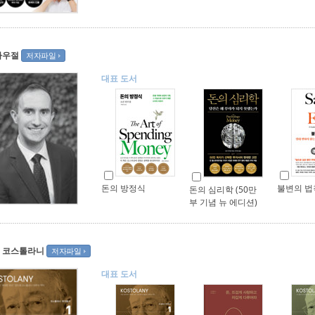
하우절
저자파일
대표 도서
돈의 방정식
불변의 법
돈의 심리학 (50만
부 기념 뉴 에디션)
 코스톨라니
저자파일
대표 도서