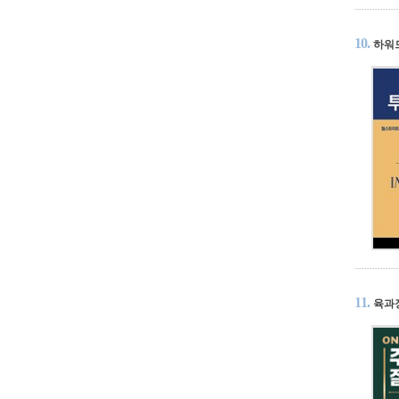
10.
하워
11.
육과