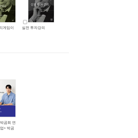
심리게임이
실전 투자강의
<박곰희 연
수업> 박곰