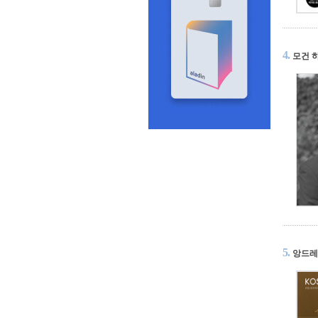
4.
모건 
5.
앙드레