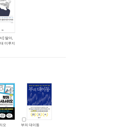
] 딸아,
절대 미루지
리오
부의 대이동