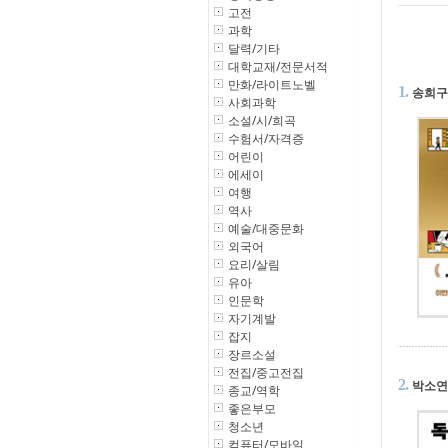
고전
과학
달력/기타
대학교재/전문서적
만화/라이트노벨
1.
송희구
사회과학
소설/시/희곡
수험서/자격증
어린이
에세이
여행
역사
예술/대중문화
외국어
요리/살림
유아
인문학
자기계발
잡지
장르소설
전집/중고전집
2.
박소연
종교/역학
좋은부모
청소년
컴퓨터/모바일