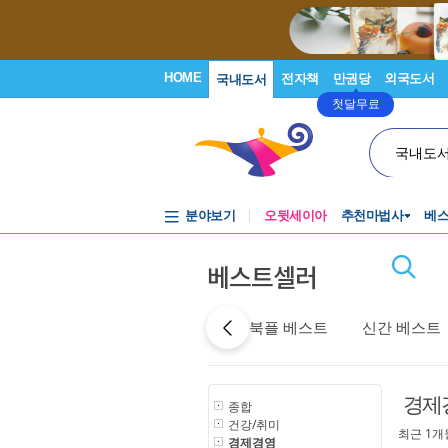
HOME
전자책
만권당
외국도서
국내도서
첫달무료
국내도
분야보기
오뒷세이아
추천마법사
베
베스트셀러
어제 베스트
특가 베스트
북플 베스트
신간 베스트
경제
종합
건강/취미
최근 1개
경제경영