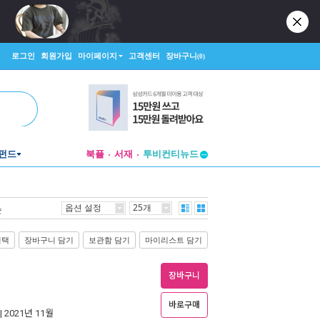
로그인
회원가입
마이페이지
고객센터
장바구니
(0)
펀드
북플
서재
투비컨티뉴드
창작플랫폼
투비컨티뉴드
옵션 설정
25개
순
선택
장바구니 담기
보관함 담기
마이리스트 담기
장바구니
바로구매
| 2021년 11월