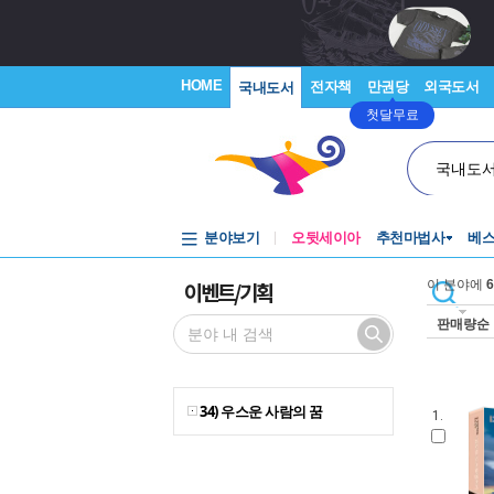
HOME
전자책
만권당
외국도서
국내도서
첫달무료
국내도
분야보기
오뒷세이아
추천마법사
베
이벤트/기획
이 분야에
6
판매량순
34) 우스운 사람의 꿈
1.