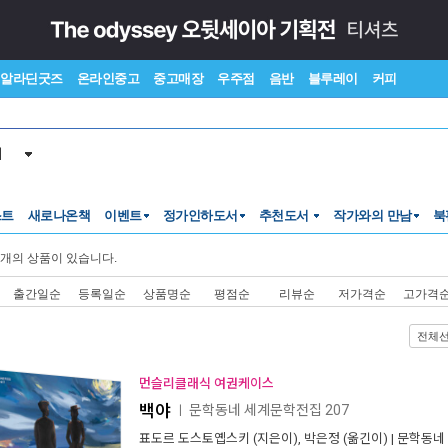
알라딘굿즈
온라인중고
중고매장
우주점
음반
블루레이
커피
서
스트
새로나온책
이벤트
정가인하도서
추천도서
작가와의 만남
북
개의 상품이 있습니다.
출간일순
등록일순
상품명순
평점순
리뷰순
저가격순
고가격
전체
먼슬리클래식 여권케이스
백야
문학동네 세계문학전집 207
ㅣ
표도르 도스토옙스키
(지은이),
박은정
(옮긴이) |
문학동네