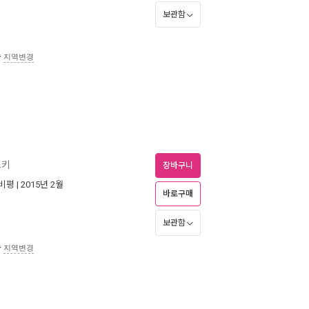
보관함
송
지역변경
스키
장바구니
비평
| 2015년 2월
바로구매
보관함
송
지역변경