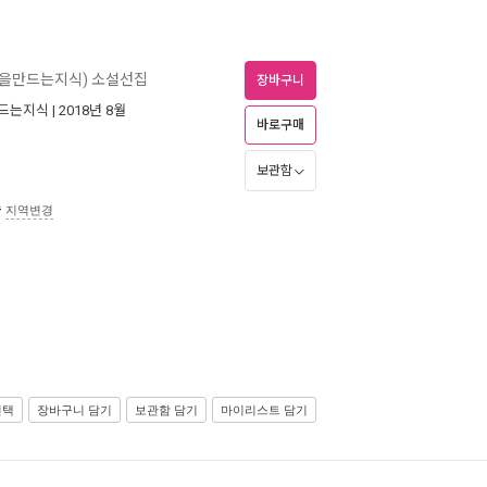
을만드는지식) 소설선집
장바구니
드는지식
| 2018년 8월
바로구매
보관함
송
지역변경
선택
장바구니 담기
보관함 담기
마이리스트 담기