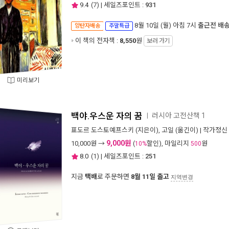
9.4
(
7
) | 세일즈포인트 :
931
8월 10일 (월) 아침 7시
출근전 배
양탄자배송
주말특급
이 책의 전자책 :
8,550
원
보러 가기
미리보기
백야.우스운 자의 꿈
러시아 고전산책 1
ㅣ
표도르 도스토예프스키
(지은이),
고일
(옮긴이) |
작가정신
9,000원
10,000
원 →
(
할인), 마일리지
원
10%
500
8.0
(
1
) | 세일즈포인트 :
251
지금
택배
로 주문하면
8월 11일 출고
지역변경