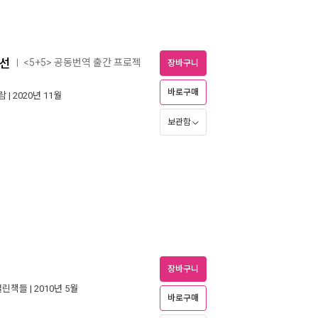
편선
<5+5> 공동번역 출간 프로젝
ㅣ
장바구니
바로구매
람
| 2020년 11월
보관함
장바구니
열린책들
| 2010년 5월
바로구매