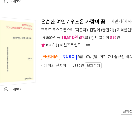
크게보기
온순한 여인 / 우스운 사람의 꿈
지만지(지식
ㅣ
표도르 도스토옙스키
(지은이),
김정아
(옮긴이) |
지식을만
18,810원
19,800
원 →
(
할인), 마일리지
원
5%
590
8.0
(
1
) | 세일즈포인트 :
168
8월 10일 (월) 아침 7시
출근전 배
양탄자배송
주말특급
이 책의 전자책 :
11,880
원
보러 가기
크게보기
전체