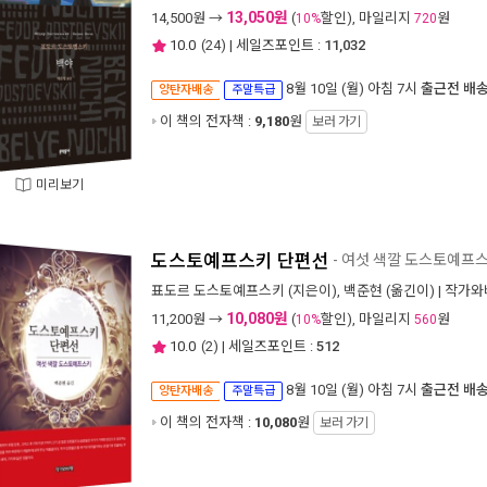
13,050원
14,500
원 →
(
할인), 마일리지
원
10%
720
10.0
(
24
) | 세일즈포인트 :
11,032
8월 10일 (월) 아침 7시
출근전 배
양탄자배송
주말특급
이 책의 전자책 :
9,180
원
보러 가기
미리보기
도스토예프스키 단편선
- 여섯 색깔 도스토예프
표도르 도스토예프스키
(지은이),
백준현
(옮긴이) |
작가와
10,080원
11,200
원 →
(
할인), 마일리지
원
10%
560
10.0
(
2
) | 세일즈포인트 :
512
8월 10일 (월) 아침 7시
출근전 배
양탄자배송
주말특급
이 책의 전자책 :
10,080
원
보러 가기