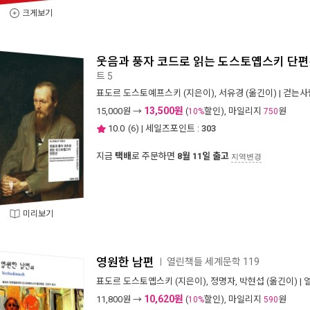
크게보기
웃음과 풍자 코드로 읽는 도스토옙스키 단
트 5
표도르 도스토예프스키
(지은이),
서유경
(옮긴이) |
걷는사
13,500원
15,000
원 →
(
할인), 마일리지
원
10%
750
10.0
(
6
) | 세일즈포인트 :
303
지금
택배
로 주문하면
8월 11일 출고
지역변경
미리보기
영원한 남편
열린책들 세계문학 119
ㅣ
표도르 도스토옙스키
(지은이),
정명자
,
박현섭
(옮긴이) |
10,620원
11,800
원 →
(
할인), 마일리지
원
10%
590