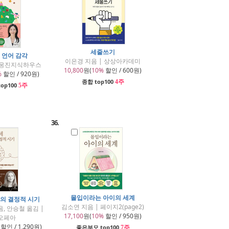
세줄쓰기
 언어 감각
이은경 지음 | 상상아카데미
| 웅진지식하우스
10,800
원(
10%
할인 / 600원)
%
할인 / 920원)
종합 top100
4주
op100
5주
36.
몰입이라는 아이의 세계
달의 결정적 시기
김소연 지음 | 페이지2(page2)
, 안승철 옮김 |
17,100
원(
10%
할인 / 950원)
오페아
할인 / 1,290원)
좋은부모 top100
7주