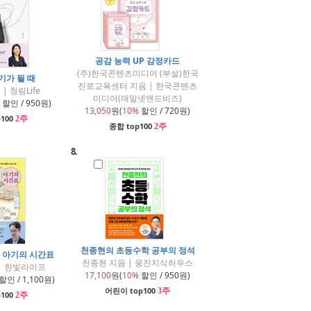
공감 능력 UP 감정카드
(주)한국콘텐츠미디어 (부설)한국
기가 될 때
진로교육센터 지음 | 한국콘텐츠
| 청림Life
미디어(매일넷앤드비즈)
할인 / 950원)
13,050
원(
10%
할인 / 720원)
100
2주
종합 top100
2주
8.
천종현의 초등수학 공부의 정석
는 아기의 시간표
천종현 지음 | 웅진지식하우스
| 한빛라이프
17,100
원(
10%
할인 / 950원)
할인 / 1,100원)
어린이 top100
3주
100
2주