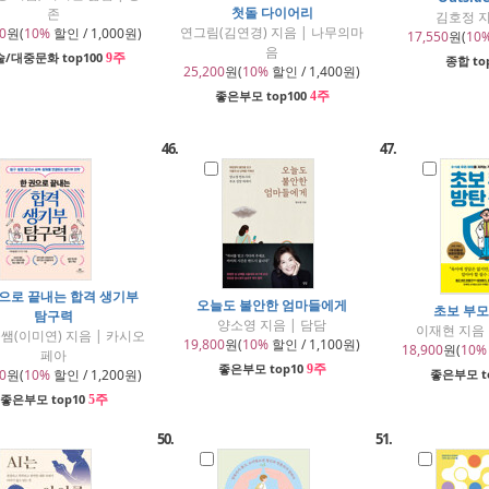
첫돌 다이어리
존
김호정 지
연그림(김연경) 지음 | 나무의마
0
원(
10%
할인 / 1,000원)
17,550
원(
10
음
/대중문화 top100
9주
종합 to
25,200
원(
10%
할인 / 1,400원)
좋은부모 top100
4주
46.
47.
권으로 끝내는 합격 생기부
오늘도 불안한 엄마들에게
초보 부모
탐구력
양소영 지음 | 담담
이재현 지음
쌤(이미연) 지음 | 카시오
19,800
원(
10%
할인 / 1,100원)
18,900
원(
10%
페아
좋은부모 top10
9주
0
원(
10%
할인 / 1,200원)
좋은부모 t
좋은부모 top10
5주
50.
51.