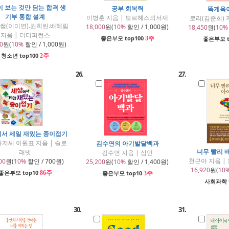
 보는 것만 담는 합격 생
공부 회복력
똑게육
기부 통합 설계
이병훈 지음 | 보르헤스의서재
로리(김준희) 
쌤(이미연).권희린.배혜림
18,000
원(
10%
할인 / 1,000원)
18,450
원(
10%
지음 | 더디퍼런스
좋은부모 top100
3주
좋은부모 t
0
원(
10%
할인 / 1,000원)
청소년 top100
2주
26.
27.
서 제일 재밌는 종이접기
저씨 이원표 지음 | 슬로
김수연의 아기발달백과
너무 빨리 
래빗
김수연 지음 | 삼인
천근아 지음 
00
원(
10%
할인 / 700원)
25,200
원(
10%
할인 / 1,400원)
16,920
원(
10
좋은부모 top10
86주
좋은부모 top10
3주
사회과학 
30.
31.