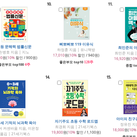
10.
11.
삐뽀삐뽀 119 이유식
등 문해력 법률신문
최민준의 
하정훈 지음 | 유니책방
손병호 지음 | 지노
최민준 지음 
17,010
원(
10%
할인 / 940원)
00
원(
10%
할인 / 900원)
16,920
원(
10
좋은부모 top10
128주
좋은부모 top100
4주
종합 to
14.
15.
아이의 친구
자기주도 초등 수학 로드맵
3세 기적의 뇌과학 육아
정유진 지
최경희 지음 | 21세기북스
어 커센바움 지음, 이은정
18,000
원(
10%
19,800
원(
10%
할인 / 1,100원)
옮김 | 21세기북스
좋은부모 