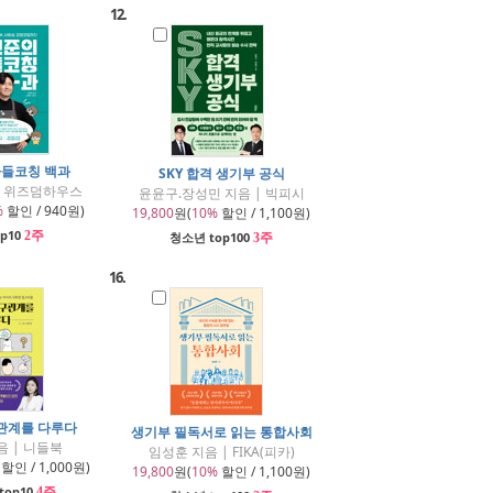
12.
아들코칭 백과
SKY 합격 생기부 공식
| 위즈덤하우스
윤윤구.장성민 지음 | 빅피시
%
할인 / 940원)
19,800
원(
10%
할인 / 1,100원)
p10
2주
청소년 top100
3주
16.
관계를 다루다
생기부 필독서로 읽는 통합사회
음 | 니들북
임성훈 지음 | FIKA(피카)
할인 / 1,000원)
19,800
원(
10%
할인 / 1,100원)
top10
4주