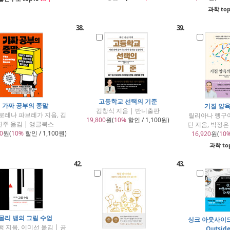
과학 to
38.
39.
고등학교 선택의 기준
가짜 공부의 종말
기질 양
김창식 지음 | 반니출판
로레나 파브레가 지음, 김
릴리아나 렝구
19,800
원(
10%
할인 / 1,100원)
진주 옮김 | 앵글북스
틴 지음, 박정은
0
원(
10%
할인 / 1,100원)
16,920
원(
10
과학 to
42.
43.
몰리 뱅의 그림 수업
싱크 아웃사이드 
뱅 지음, 이미선 옮김 | 공
Outside