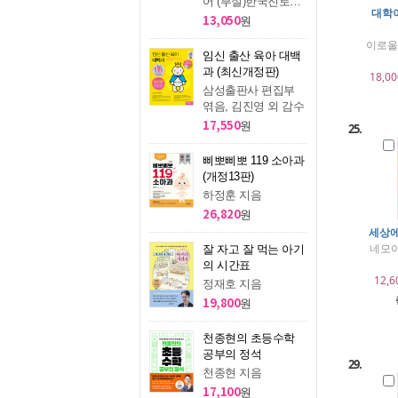
어 (부설)한국진로교
대학이
육센터 지음
13,050
원
이로울
임신 출산 육아 대백
과 (최신개정판)
18,00
삼성출판사 편집부
엮음, 김진영 외 감수
17,550
원
25.
삐뽀삐뽀 119 소아과
(개정13판)
하정훈 지음
26,820
원
세상에
네모아
잘 자고 잘 먹는 아기
의 시간표
12,6
정재호 지음
19,800
원
천종현의 초등수학
공부의 정석
29.
천종현 지음
17,100
원