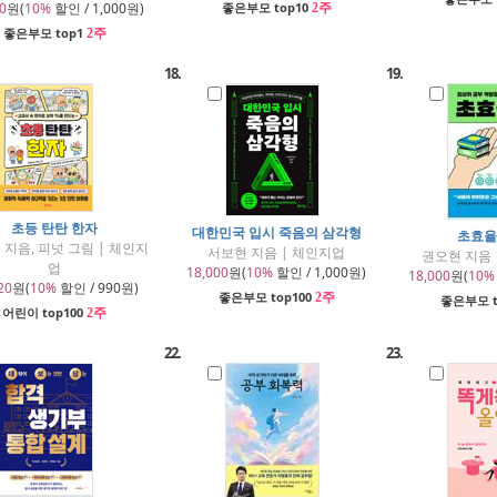
0
원(
10%
할인 / 1,000원)
좋은부모 top10
2주
좋은부모 top1
2주
18.
19.
초등 탄탄 한자
대한민국 입시 죽음의 삼각형
초효율
 지음, 피넛 그림 | 체인지
서보현 지음 | 체인지업
권오현 지음 
업
18,000
원(
10%
할인 / 1,000원)
18,000
원(
10%
20
원(
10%
할인 / 990원)
좋은부모 top100
2주
좋은부모 t
어린이 top100
2주
22.
23.