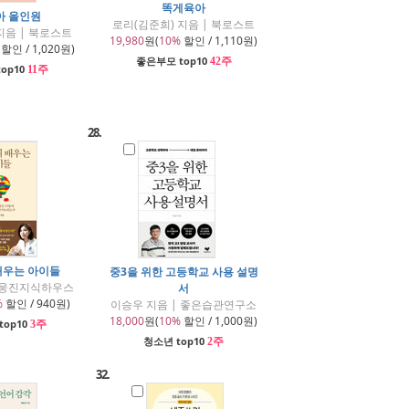
똑게육아
아 올인원
로리(김준희) 지음 | 북로스트
지음 | 북로스트
19,980
원(
10%
할인 / 1,110원)
할인 / 1,020원)
좋은부모 top10
42주
op10
11주
28.
배우는 아이들
중3을 위한 고등학교 사용 설명
| 웅진지식하우스
서
%
할인 / 940원)
이승우 지음 | 좋은습관연구소
18,000
원(
10%
할인 / 1,000원)
top10
3주
청소년 top10
2주
32.