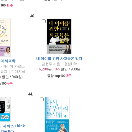
p100
11주
40.
내 아이를 위한 사교육은 없다
육의 뇌과학
김현주 지음 | 청림Life
아.마리아 가르스
16,200
원(
10%
할인 / 900원)
 옮김 | 현대지성
종합 top100
2주
%
할인 / 940원)
p100
6주
44.
더 박스 Think
 the Box