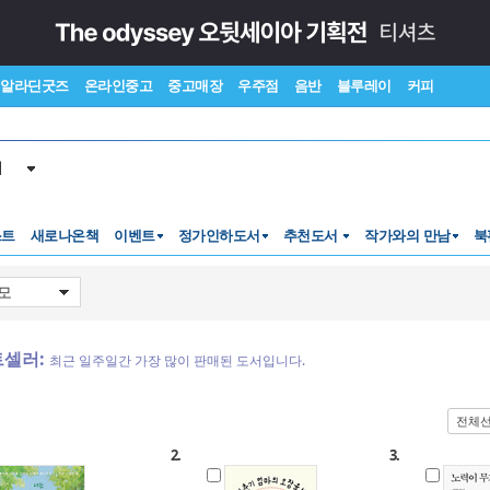
알라딘굿즈
온라인중고
중고매장
우주점
음반
블루레이
커피
서
스트
새로나온책
이벤트
정가인하도서
추천도서
작가와의 만남
북
면 가게
"심심해. 놀아 줘."
트셀러:
최근 일주일간 가장 많이 판매된 도서입니다.
전체
2.
3.