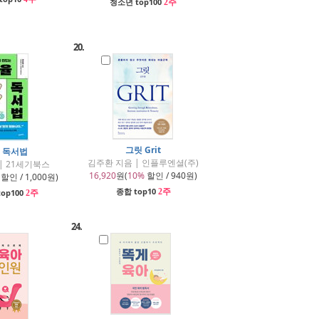
청소년 top100
2주
20.
그릿 Grit
 독서법
김주환 지음 | 인플루엔셜(주)
| 21세기북스
16,920
원(
10%
할인 / 940원)
할인 / 1,000원)
종합 top10
2주
op100
2주
24.