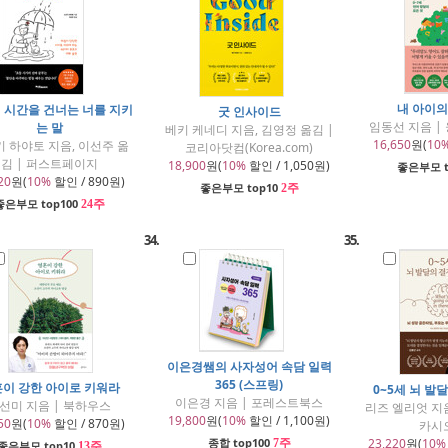
내 아이의
 시간을 건너는 너를 지키
굿 인사이드
임동선 지음 
는 말
베키 케네디 지음, 김영정 옮김 |
16,650
원(
10
 하야토 지음, 이선주 옮
코리아닷컴(Korea.com)
김 | 퍼스트페이지
18,900
원(
10%
할인 / 1,050원)
좋은부모 t
20
원(
10%
할인 / 890원)
좋은부모 top10
2주
좋은부모 top100
24주
34.
35.
이은경쌤의 사자성어 속담 일력
365 (스프링)
이 강한 아이로 키워라
0~5세 뇌 발
이은경 지음 | 포레스트북스
선미 지음 | 북하우스
리즈 엘리엇 지음
19,800
원(
10%
할인 / 1,100원)
50
원(
10%
할인 / 870원)
카시
종합 top100
23,220
원(
10%
7주
좋은부모 top10
13주