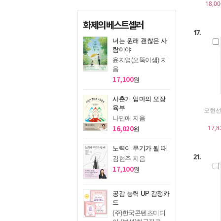
18,00
화제의 베스트셀러
17.
너는 원래 괜찮은 사
람이야
윤지영(오뚝이샘) 지
음
17,100
원
사춘기 엄마의 오장
육부
오현선
나민애 지음
16,020
17,8
원
노력이 무기가 될 때
21.
김현주 지음
17,100
원
공감 능력 UP 감정카
드
(주)한국콘텐츠미디