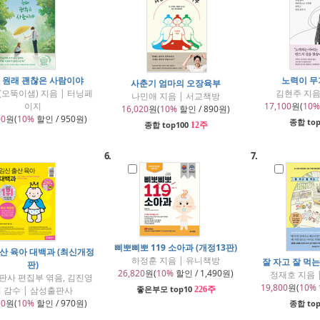
 원래 괜찮은 사람이야
노력이 무
사춘기 엄마의 오장육부
오뚝이샘) 지음 | 터닝페
김현주 지음 
나민애 지음 | 서교책방
이지
17,100
원(
10%
16,020
원(
10%
할인 / 890원)
00
원(
10%
할인 / 950원)
종합 top
종합 top100
12주
6.
7.
삐뽀삐뽀 119 소아과 (개정13판)
산 육아 대백과 (최신개정
하정훈 지음 | 유니책방
잘 자고 잘 먹
판)
26,820
원(
10%
할인 / 1,490원)
정재호 지음 
판사 편집부 엮음, 김진영
19,800
원(
10%
좋은부모 top10
 감수 | 삼성출판사
226주
50
원(
10%
할인 / 970원)
종합 top