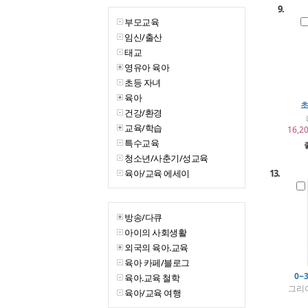
9.
부모교육
임신/출산
태교
영유아 육아
초등 자녀
육아
초
건강/환경
교육/학습
16,2
특수교육
청소년/사춘기/성교육
육아/교육 에세이
13.
방송/다큐
아이의 사회생활
외국의 육아.교육
육아 카페/블로그
0~
육아.교육 철학
그리
육아/교육 여행