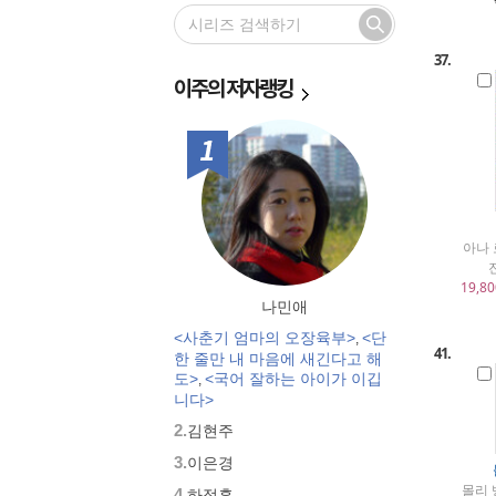
베이비 위스퍼
창의폭발 엄마표
DIY 시리즈 놀이학습
37.
동화 컬러링북 시리즈
이주의
저자랭킹
자연이 들려주는 Sing, Sing 영어태
교
1위
에듀세이
우리집은 창의력 놀이터
품격있는 엄마
우리 아기 자서전 시리즈
아나 
우리집은 창의력 놀이터
아기 사용설명서 시리즈
19,80
어릴 때 키워야 평생 가는 아이의
나민애
독서력
<사춘기 엄마의 오장육부>
<단
,
부모교육 백문백답
41.
한 줄만 내 마음에 새긴다고 해
대교아동학술총서
도>
<국어 잘하는 아이가 이깁
,
니다>
2.
김현주
3.
이은경
몰리 
4.
하정훈