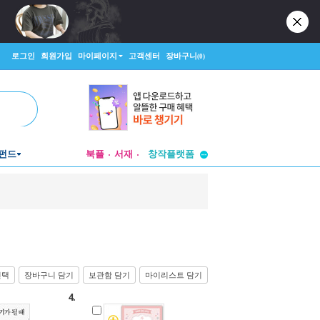
로그인
회원가입
마이페이지
고객센터
장바구니
(0)
투비컨티뉴드
펀드
북플
서재
창작플랫폼
투비컨티뉴드
선택
장바구니 담기
보관함 담기
마이리스트 담기
4.