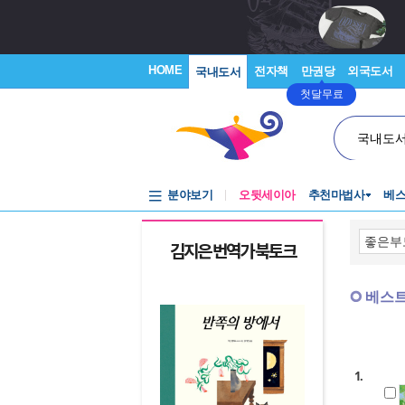
HOME
전자책
만권당
외국도서
국내도서
첫달무료
국내도
분야보기
오뒷세이아
추천마법사
베
김지은 번역가 북토크
아주 특별한 라
베스
1.