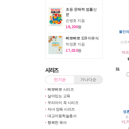
초등 문해력 법률신
문
손병호 지음
16,200
원
불안의
삐뽀삐뽀 119 이유식
스즈키
하정훈 지음
17,010
원
16,0
시리즈
33.
인기순
가나다순
삐뽀삐뽀 시리즈
살아있는 교육
우리아이 꼭 시리즈
자녀 양육 시리즈
영혼
대교아동학술총서
조
15,7
행복한 육아