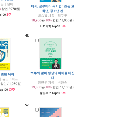
음 | 윌마
다시, 공부머리 독서법 : 초등 고
%
할인 / 970원)
학년, 청소년 편
p100
2주
최승필 지음 | 책구루
18,900
원(
10%
할인 / 1,050원)
사회과학 top10
3주
48.
하루의 말이 평생의 아이를 바꾼
 방탄 육아
다
 | 유노라이프
원민우 지음 | 비단숲
할인 / 1,050원)
19,800
원(
10%
할인 / 1,100원)
op100
65주
좋은부모 top10
3주
52.