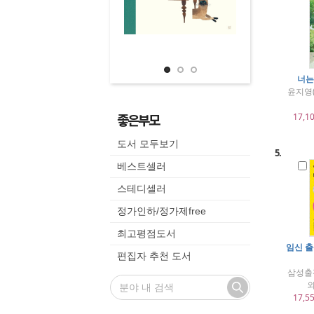
너는
윤지영(
좋은부모
17,1
도서 모두보기
5.
베스트셀러
스테디셀러
정가인하/정가제free
최고평점도서
임신 출
편집자 추천 도서
삼성출
외
17,5