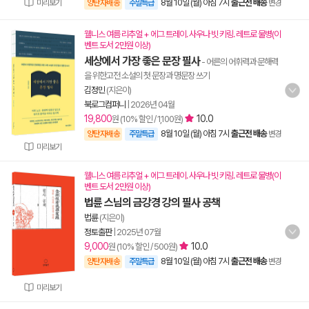
8월 10일 (월) 아침 7시
출근전 배송
미리보기
양탄자배송
주말특급
변경
웰니스 여름 리추얼 + 에그 트레이. 사우나 빗 키링. 레트로 물병(이
벤트 도서 2만원 이상)
세상에서 가장 좋은 문장 필사
- 어른의 어휘력과 문해력
을 위한고전 소설의 첫 문장과 명문장 쓰기
김정민
(지은이)
북로그컴퍼니
|
2026년 04월
19,800
10.0
원 (10% 할인 / 1,100원)
8월 10일 (월) 아침 7시
출근전 배송
양탄자배송
주말특급
변경
미리보기
웰니스 여름 리추얼 + 에그 트레이. 사우나 빗 키링. 레트로 물병(이
벤트 도서 2만원 이상)
법륜 스님의 금강경 강의 필사 공책
법륜
(지은이)
정토출판
|
2025년 07월
9,000
10.0
원 (10% 할인 / 500원)
8월 10일 (월) 아침 7시
출근전 배송
양탄자배송
주말특급
변경
미리보기