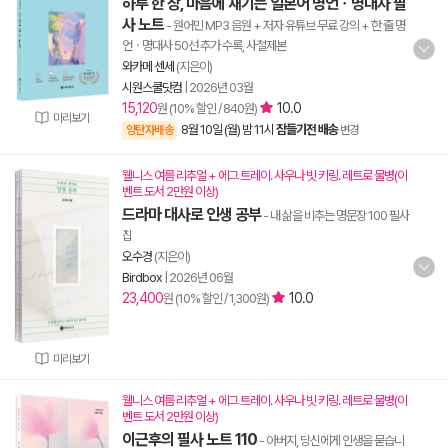
하루 한 장, 마음에 새기는 일본어 명언ㆍ명대사 필
사 노트
- 원어민 MP3 음원 + 저자 유튜브 무료 강의 + 한 줄 명
언ㆍ명대사 50선 추가 수록, 사철제본
와카메 센세
(지은이)
시원스쿨닷컴
|
2026년 03월
15,120
10.0
원 (10% 할인 / 840원)
미리보기
8월 10일 (월) 밤 11시
잠들기전 배송
양탄자배송
변경
웰니스 여름 리추얼 + 에그 트레이. 사우나 빗 키링. 레트로 물병(이
벤트 도서 2만원 이상)
드라마 대사로 인생 공부
- 내 삶을 비추는 명문장 100 필사
집
오수경
(지은이)
Birdbox
|
2026년 06월
23,400
10.0
원 (10% 할인 / 1,300원)
미리보기
웰니스 여름 리추얼 + 에그 트레이. 사우나 빗 키링. 레트로 물병(이
벤트 도서 2만원 이상)
이근후의 필사 노트 110
- 아버지, 당신에게 인생을 묻습니