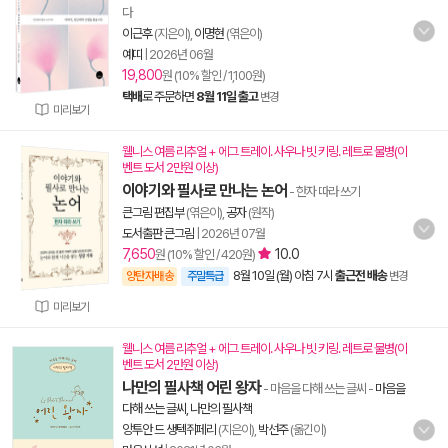
다
이근후
(지은이),
이명현
(엮은이)
예띠
|
2026년 06월
19,800
원 (10% 할인 / 1,100원)
택배
로 주문하면
8월 11일 출고
변경
미리보기
웰니스 여름 리추얼 + 에그 트레이. 사우나 빗 키링. 레트로 물병(이
벤트 도서 2만원 이상)
이야기와 필사로 만나는 논어
- 한자 따라 쓰기
큰그림 편집부
(엮은이),
공자
(원작)
도서출판 큰그림
|
2026년 07월
7,650
10.0
원 (10% 할인 / 420원)
8월 10일 (월) 아침 7시
출근전 배송
양탄자배송
주말특급
변경
미리보기
웰니스 여름 리추얼 + 에그 트레이. 사우나 빗 키링. 레트로 물병(이
벤트 도서 2만원 이상)
나만의 필사책 어린 왕자
- 마음을 다해 쓰는 글씨
-
마음을
다해 쓰는 글씨, 나만의 필사책
앙투안 드 생텍쥐페리
(지은이),
박선주
(옮긴이)