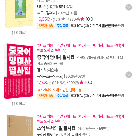
장 고귀한 방법
나태주
(지은이),
보담
(삽화)
북로그컴퍼니
|
2025년 07월
16,650
10.0
원 (10% 할인 / 920원)
8월 10일 (월) 아침 7시
출근전 배송
양탄자배송
주말특급
변경
미리보기
웰니스 여름 리추얼 + 에그 트레이. 사우나 빗 키링. 레트로 물병(이
벤트 도서 2만원 이상)
중국어 명대사 필사집
- 작품의 감동을 명대사로, 명대사 필
사로 중국어 공부를
김소희
(지은이)
동양북스(동양문고)
|
2026년 03월
17,820
10.0
원 (10% 할인 / 990원)
책소개페이지에서 분철 선택 가능
8월 10일 (월) 아침 7시
출근전 배송
양탄자배송
주말특급
변경
미리보기
웰니스 여름 리추얼 + 에그 트레이. 사우나 빗 키링. 레트로 물병(이
벤트 도서 2만원 이상)
초역 부처의 말 필사집
- 2500년 동안 사랑받은
코이케 류노스케
(지은이),
박재현
(옮긴이)