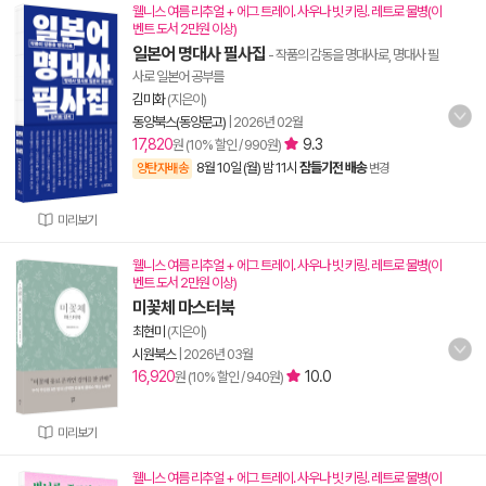
웰니스 여름 리추얼 + 에그 트레이. 사우나 빗 키링. 레트로 물병(이
벤트 도서 2만원 이상)
일본어 명대사 필사집
- 작품의 감동을 명대사로, 명대사 필
사로 일본어 공부를
김미화
(지은이)
동양북스(동양문고)
|
2026년 02월
17,820
9.3
원 (10% 할인 / 990원)
8월 10일 (월) 밤 11시
잠들기전 배송
양탄자배송
변경
미리보기
웰니스 여름 리추얼 + 에그 트레이. 사우나 빗 키링. 레트로 물병(이
벤트 도서 2만원 이상)
미꽃체 마스터북
최현미
(지은이)
시원북스
|
2026년 03월
16,920
10.0
원 (10% 할인 / 940원)
미리보기
웰니스 여름 리추얼 + 에그 트레이. 사우나 빗 키링. 레트로 물병(이