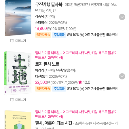
무진기행 필사북
- 이동진 평론가 추천! 무진기행, 서울 1964
년 겨울, 역사, 건
김승옥
(지은이)
스타북스
|
2026년 08월
19,800
원 (10% 할인 / 1,100원)
8월 10일 (월) 아침 7시
출근전 배송
양탄자배송
주말특급
변경
미리보기
웰니스 여름 리추얼 + 에그 트레이. 사우나 빗 키링. 레트로 물병(이
벤트 도서 2만원 이상)
토지 필사 노트
박경리
(지은이),
유선경
(엮은이)
다산초당
|
2026년 07월
22,500
10.0
원 (10% 할인 / 1,250원)
8월 10일 (월) 아침 7시
출근전 배송
양탄자배송
주말특급
변경
미리보기
웰니스 여름 리추얼 + 에그 트레이. 사우나 빗 키링. 레트로 물병(이
벤트 도서 2만원 이상)
필사, 어른이 되는 시간
- 소란한 세상에서 평온함을 찾는 가