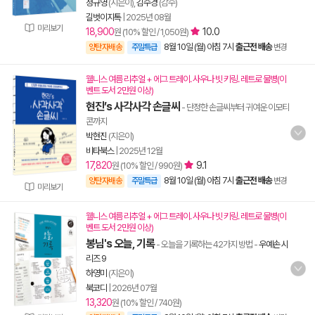
정규영
(지은이),
김수경
(감수)
길벗이지톡
|
2025년 08월
미리보기
18,900
10.0
원 (10% 할인 / 1,050원)
8월 10일 (월) 아침 7시
출근전 배송
양탄자배송
주말특급
변경
웰니스 여름 리추얼 + 에그 트레이. 사우나 빗 키링. 레트로 물병(이
벤트 도서 2만원 이상)
현진’s 사각사각 손글씨
- 단정한 손글씨부터 귀여운 이모티
콘까지
박현진
(지은이)
비타북스
|
2025년 12월
17,820
9.1
원 (10% 할인 / 990원)
8월 10일 (월) 아침 7시
출근전 배송
양탄자배송
주말특급
변경
미리보기
웰니스 여름 리추얼 + 에그 트레이. 사우나 빗 키링. 레트로 물병(이
벤트 도서 2만원 이상)
봉님's 오늘, 기록
- 오늘을 기록하는 42가지 방법
-
우예손 시
리즈 9
하영미
(지은이)
북코디
|
2026년 07월
13,320
원 (10% 할인 / 740원)