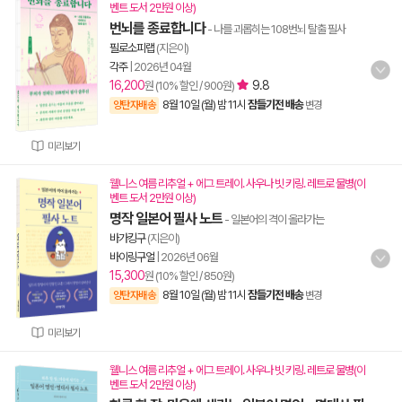
벤트 도서 2만원 이상)
번뇌를 종료합니다
- 나를 괴롭히는 108번뇌 탈출 필사
필로소피랩
(지은이)
각주
|
2026년 04월
16,200
9.8
원 (10% 할인 / 900원)
8월 10일 (월) 밤 11시
잠들기전 배송
양탄자배송
변경
미리보기
웰니스 여름 리추얼 + 에그 트레이. 사우나 빗 키링. 레트로 물병(이
벤트 도서 2만원 이상)
명작 일본어 필사 노트
- 일본어의 격이 올라가는
바가킹구
(지은이)
바이링구얼
|
2026년 06월
15,300
원 (10% 할인 / 850원)
8월 10일 (월) 밤 11시
잠들기전 배송
양탄자배송
변경
미리보기
웰니스 여름 리추얼 + 에그 트레이. 사우나 빗 키링. 레트로 물병(이
벤트 도서 2만원 이상)