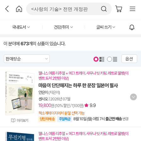
국내도서
건강/취미
글씨 쓰기
이 분야에
673
개의 상품이 있습니다.
옵션
웰니스 여름 리추얼 + 에그 트레이. 사우나 빗 키링. 레트로 물병(이
벤트 도서 2만원 이상)
마음이 단단해지는 하루 한 문장 일본어 필사
안은미
(지은이)
센시오
|
2026년 07월
19,800
9.9
원 (10% 할인 / 1,100원)
책소개페이지에서 분철 선택 가능
8월 10일 (월) 아침 7시
출근전 배송
양탄자배송
주말특급
변경
미리보기
웰니스 여름 리추얼 + 에그 트레이. 사우나 빗 키링. 레트로 물병(이
벤트 도서 2만원 이상)