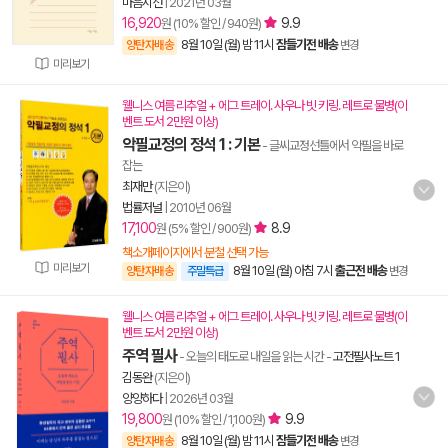
마음시선
|
2021년 03월
16,920
9.9
원 (10% 할인 / 940원)
8월 10일 (월) 밤 11시
잠들기전 배송
양탄자배송
변경
미리보기
웰니스 여름 리추얼 + 에그 트레이. 사우나 빗 키링. 레트로 물병(이
벤트 도서 2만원 이상)
악필교정의 정석 1 : 기본
- 글씨교정선틀에서 악필을 바로
잡는
최재만
(지은이)
법률저널
|
2010년 06월
17,100
8.9
원 (5% 할인 / 900원)
책소개페이지에서 분철 선택 가능
미리보기
8월 10일 (월) 아침 7시
출근전 배송
양탄자배송
주말특급
변경
웰니스 여름 리추얼 + 에그 트레이. 사우나 빗 키링. 레트로 물병(이
벤트 도서 2만원 이상)
주역 필사
- 오늘의 태도로 내일을 읽는 시간
-
고전필사노트 1
김동완
(지은이)
양양하다
|
2026년 03월
19,800
9.9
원 (10% 할인 / 1,100원)
8월 10일 (월) 밤 11시
잠들기전 배송
양탄자배송
변경