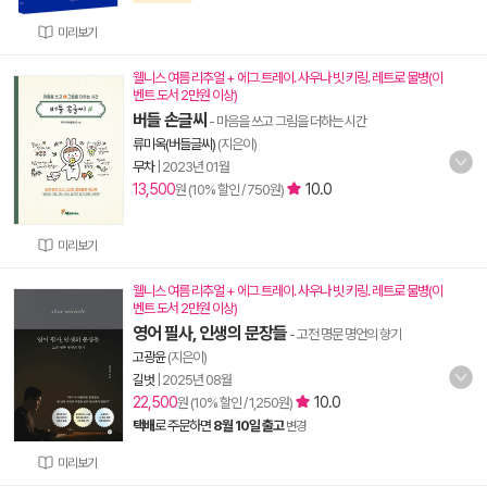
미리보기
웰니스 여름 리추얼 + 에그 트레이. 사우나 빗 키링. 레트로 물병(이
벤트 도서 2만원 이상)
버들 손글씨
- 마음을 쓰고 그림을 더하는 시간
류미옥(버들글씨)
(지은이)
무차
|
2023년 01월
13,500
10.0
원 (10% 할인 / 750원)
미리보기
웰니스 여름 리추얼 + 에그 트레이. 사우나 빗 키링. 레트로 물병(이
벤트 도서 2만원 이상)
영어 필사, 인생의 문장들
- 고전 명문 명언의 향기
고광윤
(지은이)
길벗
|
2025년 08월
22,500
10.0
원 (10% 할인 / 1,250원)
택배
로 주문하면
8월 10일 출고
변경
미리보기