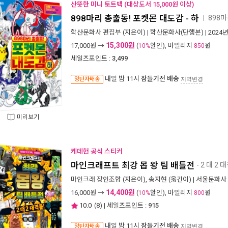
산뜻한 미니 토트백 (대상도서 15,000원 이상)
898마리 총출동! 포켓몬 대도감 - 하
898
ㅣ
학산문화사 편집부
(지은이) |
학산문화사(단행본)
| 2024
15,300원
17,000
원 →
(
할인), 마일리지
원
10%
850
세일즈포인트 :
3,499
내일 밤 11시
잠들기전 배송
양탄자배송
지역변경
미리보기
케데헌 공식 스티커
마인크래프트 최강 몹 왕 팀 배틀전
- 2 대 2 
마인크래 장인조합
(지은이),
송지현
(옮긴이) |
서울문화사
14,400원
16,000
원 →
(
할인), 마일리지
원
10%
800
10.0
(
8
) | 세일즈포인트 :
915
내일 밤 11시
잠들기전 배송
양탄자배송
지역변경