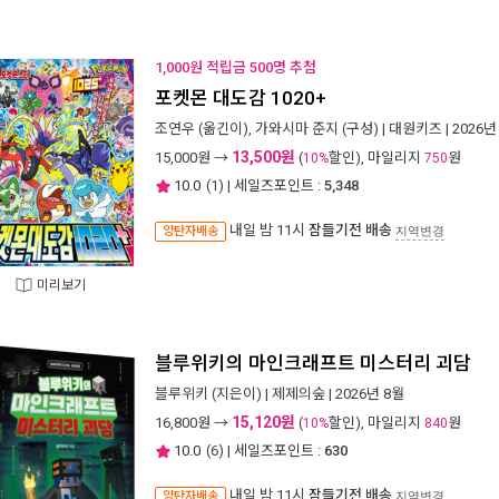
1,000원 적립금 500명 추첨
포켓몬 대도감 1020+
조연우
(옮긴이),
가와시마 준지
(구성) |
대원키즈
| 2026년
13,500원
15,000
원 →
(
할인), 마일리지
원
10%
750
10.0
(
1
) | 세일즈포인트 :
5,348
내일 밤 11시
잠들기전 배송
양탄자배송
지역변경
미리보기
블루위키의 마인크래프트 미스터리 괴담
블루위키
(지은이) |
제제의숲
| 2026년 8월
15,120원
16,800
원 →
(
할인), 마일리지
원
10%
840
10.0
(
6
) | 세일즈포인트 :
630
내일 밤 11시
잠들기전 배송
양탄자배송
지역변경