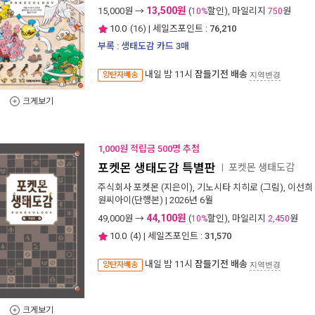
13,500원
15,000
원 →
(
할인), 마일리지
원
10%
750
10.0
(
16
) | 세일즈포인트 :
76,210
부록 : 생태도감 카드 3매
내일 밤 11시
잠들기전 배송
양탄자배송
지역변경
크게보기
1,000원 적립금 500명 추첨
포켓몬 생태도감 특별판
포켓몬 생태도감
ㅣ
주식회사 포켓몬
(지은이),
기노시타 치히로
(그림),
이선희
원씨아이(단행본)
| 2026년 6월
44,100원
49,000
원 →
(
할인), 마일리지
원
10%
2,450
10.0
(
4
) | 세일즈포인트 :
31,570
내일 밤 11시
잠들기전 배송
양탄자배송
지역변경
크게보기