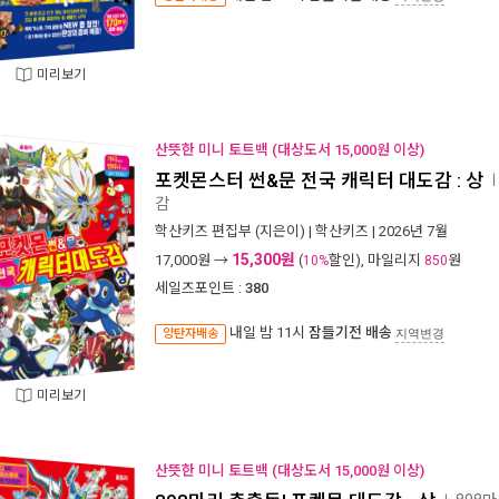
미리보기
산뜻한 미니 토트백 (대상도서 15,000원 이상)
포켓몬스터 썬&문 전국 캐릭터 대도감 : 상
감
학산키즈 편집부
(지은이) |
학산키즈
| 2026년 7월
15,300원
17,000
원 →
(
할인), 마일리지
원
10%
850
세일즈포인트 :
380
내일 밤 11시
잠들기전 배송
양탄자배송
지역변경
미리보기
산뜻한 미니 토트백 (대상도서 15,000원 이상)