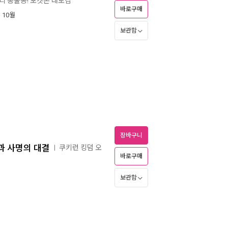
마리 총출동! 포켓몬 대도감
바로구매
년 10월
보관함
장바구니
념과 사명의 대결
쿠키런 킹덤 오
ㅣ
바로구매
보관함