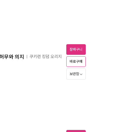
장바구니
 허무와 의지
쿠키런 킹덤 오리지
ㅣ
바로구매
보관함