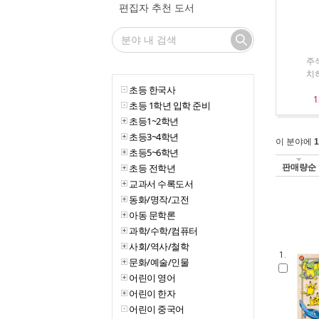
편집자 추천 도서
주
치히
초등 한국사
1
초등 1학년 입학 준비
초등1~2학년
초등3~4학년
이 분야에
1
초등5~6학년
판매량순
초등 전학년
교과서 수록도서
동화/명작/고전
아동 문학론
과학/수학/컴퓨터
사회/역사/철학
1.
문화/예술/인물
어린이 영어
어린이 한자
어린이 중국어