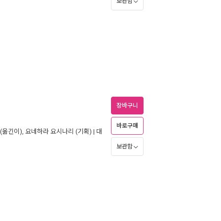
보관함
장바구니
바로구매
(옮긴이),
요네하라 요시나리
(기획) |
대
보관함