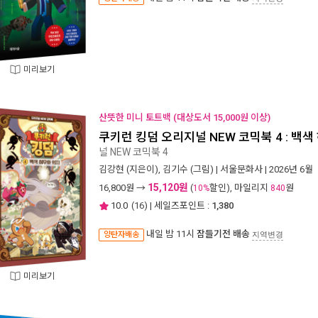
미리보기
산뜻한 미니 토트백 (대상도서 15,000원 이상)
쿠키런 킹덤 오리지널 NEW 코믹북 4 : 백색
널 NEW 코믹북 4
김강현
(지은이),
김기수
(그림) |
서울문화사
| 2026년 6월
15,120원
16,800
원 →
(
할인), 마일리지
원
10%
840
10.0
(
16
) | 세일즈포인트 :
1,380
내일 밤 11시
잠들기전 배송
양탄자배송
지역변경
미리보기