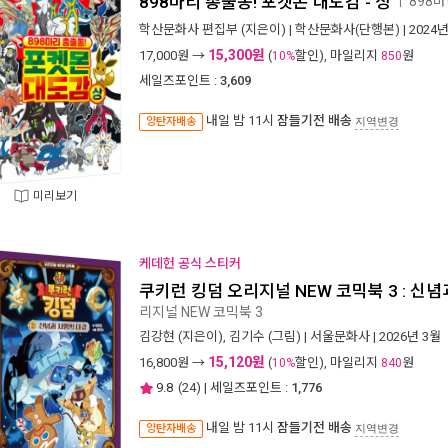
898마리 총출동! 포켓몬 대도감 - 상
898
ㅣ
학산문화사 편집부
(지은이) |
학산문화사(단행본)
| 2024
15,300원
17,000
원 →
(
할인), 마일리지
원
10%
850
세일즈포인트 :
3,609
내일 밤 11시
잠들기전 배송
양탄자배송
지역변경
미리보기
케데헌 공식 스티커
쿠키런 킹덤 오리지널 NEW 코믹북 3 : 신
리지널 NEW 코믹북 3
김강현
(지은이),
김기수
(그림) |
서울문화사
| 2026년 3월
15,120원
16,800
원 →
(
할인), 마일리지
원
10%
840
9.8
(
24
) | 세일즈포인트 :
1,776
내일 밤 11시
잠들기전 배송
양탄자배송
지역변경