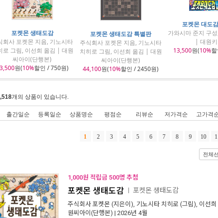
포켓몬 대도감 
포켓몬 생태도감
가와시마 준지 구성
포켓몬 생태도감 특별판
식회사 포켓몬 지음, 기노시타
| 대원
주식회사 포켓몬 지음, 기노시타
로 그림, 이선희 옮김 | 대원
13,500
원(
10%
할인
치히로 그림, 이선희 옮김 | 대원
씨아이(단행본)
씨아이(단행본)
3,500
원(
10%
할인 / 750원)
44,100
원(
10%
할인 / 2450원)
,518
개의 상품이 있습니다.
출간일순
등록일순
상품명순
평점순
리뷰순
저가격순
고가격
1
2
3
4
5
6
7
8
9
10
1
전체
1,000원 적립금 500명 추첨
포켓몬 생태도감
포켓몬 생태도감
ㅣ
주식회사 포켓몬
(지은이),
기노시타 치히로
(그림),
이선희
원씨아이(단행본)
| 2026년 4월