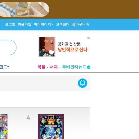
로그인
회원가입
마이페이지
고객센터
장바구니
(0)
펀드
북플
서재
투비컨티뉴드
창작플랫폼
투비컨티뉴드