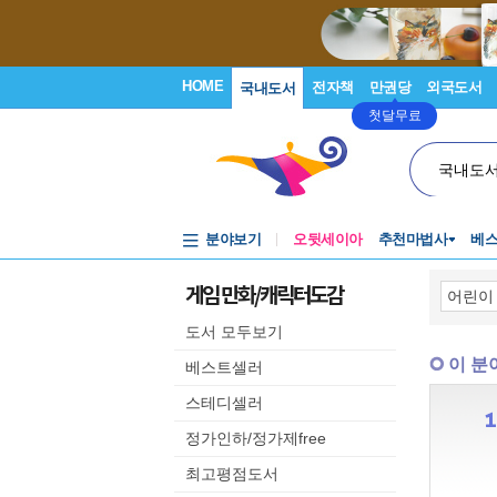
HOME
전자책
만권당
외국도서
국내도서
첫달무료
국내도
분야보기
오뒷세이아
추천마법사
베
게임 만화/캐릭터도감
도서 모두보기
이 분
베스트셀러
스테디셀러
정가인하/정가제free
최고평점도서