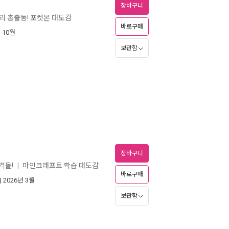
장바구니
마리 총출동! 포켓몬 대도감
바로구매
년 10월
보관함
장바구니
대격돌!
마인크래프트 학습 대도감
ㅣ
바로구매
| 2026년 3월
보관함