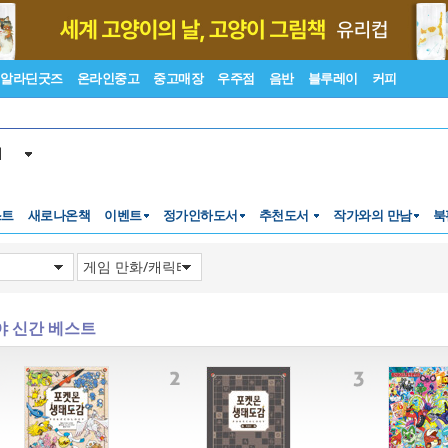
알라딘굿즈
온라인중고
중고매장
우주점
음반
블루레이
커피
서
스트
새로나온책
이벤트
정가인하도서
추천도서
작가와의 만남
북
야 신간 베스트