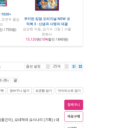
1020+
쿠키런 킹덤 오리지널 NEW 코
, 조연우 옮김
믹북 3 : 신념과 사명의 대결
키즈
김강현 지음, 김기수 그림 | 서울
 / 750원)
문화사
15,120
원(
10%
할인 / 840원)
옵션 설정
25개
순
1~20
끝
선택
장바구니 담기
보관함 담기
마이리스트 담기
장바구니
바로구매
(옮긴이),
요네하라 요시나리
(기획) |
대