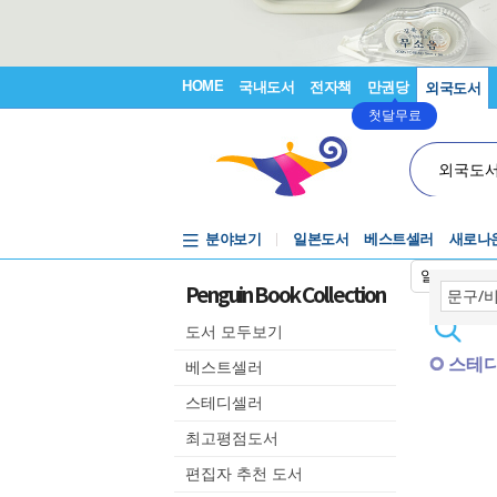
HOME
국내도서
전자책
만권당
외국도서
첫달무료
외국도
분야보기
일본도서
베스트셀러
새로나
일본어입력
Penguin Book Collection
도서 모두보기
스테
베스트셀러
스테디셀러
최고평점도서
편집자 추천 도서