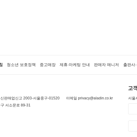
침
청소년 보호정책
중고매장
제휴·마케팅 안내
판매자 매니저
출판사·
고객
신판매업신고 2003-서울중구-01520
이메일 privacy@aladin.co.kr
서울시
구 서소문로 89-31