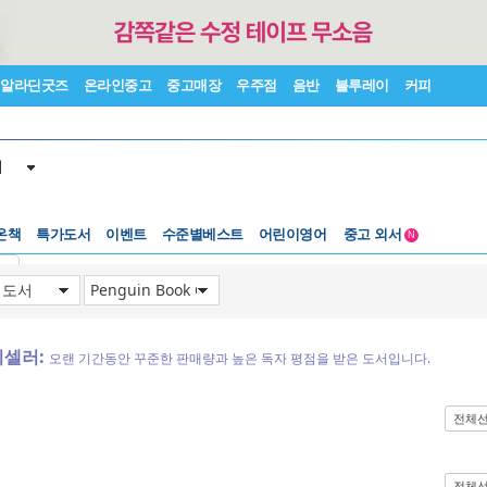
알라딘굿즈
온라인중고
중고매장
우주점
음반
블루레이
커피
서
온책
특가도서
이벤트
수준별베스트
어린이영어
중고 외서
N
Lexile®
5백원부터
기
수준별베스트
중고 외서
디셀러:
오랜 기간동안 꾸준한 판매량과 높은 독자 평점을 받은 도서입니다.
전체
전체