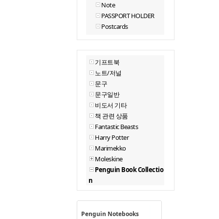
Note
PASSPORT HOLDER
Postcards
기프트북
노트/저널
문구
문구일반
비도서 기타
책 관련 상품
Fantastic Beasts
Harry Potter
Marimekko
Moleskine
Penguin Book Collectio
n
Penguin Notebooks