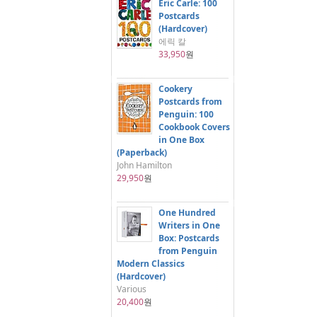
Eric Carle: 100
Postcards
(Hardcover)
에릭 칼
33,950
원
Cookery
Postcards from
Penguin: 100
Cookbook Covers
in One Box
(Paperback)
John Hamilton
29,950
원
One Hundred
Writers in One
Box: Postcards
from Penguin
Modern Classics
(Hardcover)
Various
20,400
원