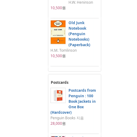
H.W. Heninson
10,500
원
Old Junk
Notebook
(Penguin
Notebooks)
(Paperback)
H.M. Tomlinson
10,500
원
Postcards
Postcards from
Penguin : 100
Book Jackets in
One Box
(Hardcover)
Penguin Books 지음
28,000
원