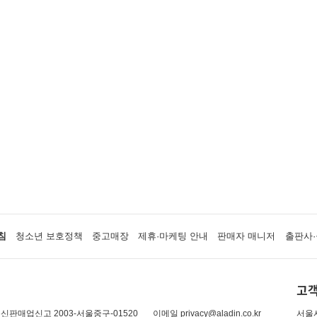
침
청소년 보호정책
중고매장
제휴·마케팅 안내
판매자 매니저
출판사·
고객
신판매업신고 2003-서울중구-01520
이메일 privacy@aladin.co.kr
서울시