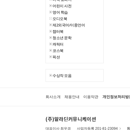
어린이 사전
영어 학습
오디오북
제2외국어/이중언어
챕터북
청소년 문학
캐릭터
코스북
픽션
수상작 모음
회사소개
채용안내
이용약관
개인정보처리방
(주)알라딘커뮤니케이션
대표이사 최우경
사업자등록 201-81-23094
통