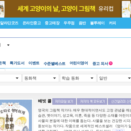
알라딘굿즈
온라인중고
중고매장
우주점
음반
블루레이
커피
서
온책
특가도서
이벤트
수준별베스트
어린이영어
중고 외서
N
Lexile®
5백원부터
기
수준별베스트
중고 외서
배빗 콜
영국의 그림책 작가다. 매우 현대적이면서도 고정 관념을 깨
습관, 옛이야기, 성교육, 이혼, 죽음 등 다양한 소재를 어
사물의 본질에 대한 이해를 돕는다. 사물을 보는 건강한 
돋보이는 작가다. 작품으로 세계적인 베스트셀러 《엄마가 알