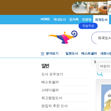
HOME
국내도서
전자책
만권당
외국도서
첫달무료
외국도
분야보기
일본도서
베스트셀러
새로나
일본어입력
일반
도서 모두보기
베스트셀러
스테디셀러
최고평점도서
편집자 추천 도서