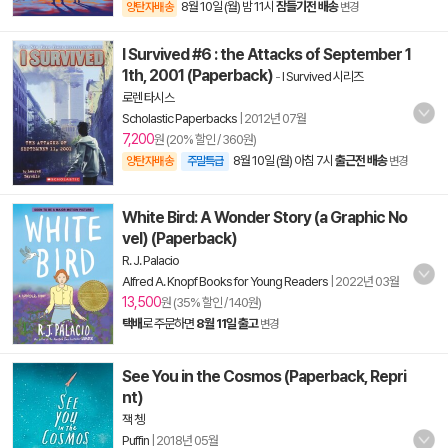
8월 10일 (월) 밤 11시
잠들기전 배송
양탄자배송
변경
I Survived #6 : the Attacks of September 1
1th, 2001 (Paperback)
-
I Survived 시리즈
로렌 타시스
Scholastic Paperbacks
|
2012년 07월
7,200
원 (20% 할인 / 360원)
8월 10일 (월) 아침 7시
출근전 배송
양탄자배송
주말특급
변경
White Bird: A Wonder Story (a Graphic No
vel) (Paperback)
R. J. Palacio
Alfred A. Knopf Books for Young Readers
|
2022년 03월
13,500
원 (35% 할인 / 140원)
택배
로 주문하면
8월 11일 출고
변경
See You in the Cosmos (Paperback, Repri
nt)
잭 쳉
Puffin
|
2018년 05월