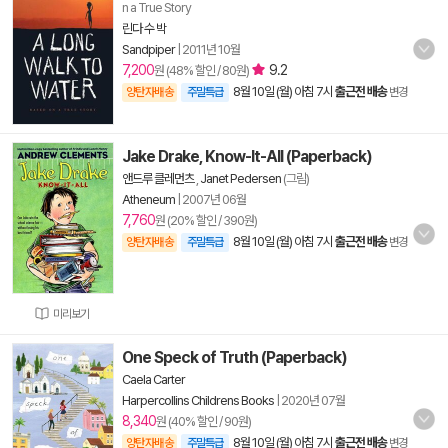
n a True Story
린다 수 박
Sandpiper
|
2011년 10월
7,200
9.2
원 (48% 할인 / 80원)
8월 10일 (월) 아침 7시
출근전 배송
양탄자배송
주말특급
변경
Jake Drake, Know-It-All (Paperback)
앤드루 클레먼츠
,
Janet Pedersen
(그림)
Atheneum
|
2007년 06월
7,760
원 (20% 할인 / 390원)
8월 10일 (월) 아침 7시
출근전 배송
양탄자배송
주말특급
변경
미리보기
One Speck of Truth (Paperback)
Caela Carter
Harpercollins Childrens Books
|
2020년 07월
8,340
원 (40% 할인 / 90원)
8월 10일 (월) 아침 7시
출근전 배송
양탄자배송
주말특급
변경