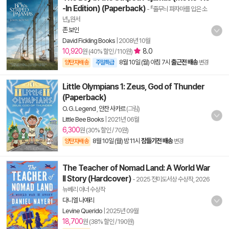
-In Edition) (Paperback)
- 『줄무늬 파자마를 입은 소
년』원서
존 보인
David Fickling Books
|
2008년 10월
10,920
8.0
원 (40% 할인 / 110원)
8월 10일 (월) 아침 7시
출근전 배송
양탄자배송
주말특급
변경
Little Olympians 1: Zeus, God of Thunder
(Paperback)
O. G. Legend
,
안잔 사카르
(그림)
Little Bee Books
|
2021년 06월
6,300
원 (30% 할인 / 70원)
8월 10일 (월) 밤 11시
잠들기전 배송
양탄자배송
변경
The Teacher of Nomad Land: A World War
II Story (Hardcover)
- 2025 전미도서상 수상작, 2026
뉴베리 아너 수상작
다니엘 나예리
Levine Querido
|
2025년 09월
18,700
원 (38% 할인 / 190원)