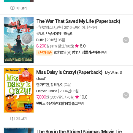
미리보기
The War That Saved My Life (Paperback)
- 『맨발의 소녀』원서, 2016 뉴베리 아너 수상작
킴벌리 브루베이커 브래들리
Puffin
|
2016년 05월
8,200
8.0
원 (41% 할인 / 90원)
8월 10일 (월) 밤 11시
잠들기전 배송
양탄자배송
변경
Miss Daisy Is Crazy! (Paperback)
-
My Weird S
chool 1
댄 거트먼
,
짐 페일럿
(그림)
Harper Collins
|
2004년 06월
7,000
10.0
원 (33% 할인 / 70원)
택배
로 주문하면
8월 14일 출고
변경
미리보기
The Boy in the Striped Pajamas (Movie Tie