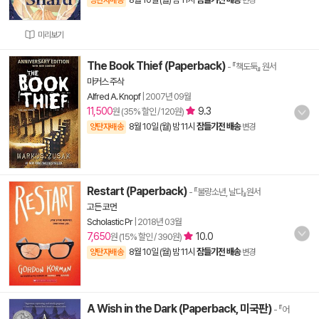
양탄자배송
변경
미리보기
The Book Thief (Paperback)
- 『책도둑』 원서
마커스 주삭
Alfred A. Knopf
|
2007년 09월
11,500
9.3
원 (35% 할인 / 120원)
8월 10일 (월) 밤 11시
잠들기전 배송
양탄자배송
변경
Restart (Paperback)
- 『불량소년, 날다』원서
고든 코먼
Scholastic Pr
|
2018년 03월
7,650
10.0
원 (15% 할인 / 390원)
8월 10일 (월) 밤 11시
잠들기전 배송
양탄자배송
변경
A Wish in the Dark (Paperback, 미국판)
- 『어