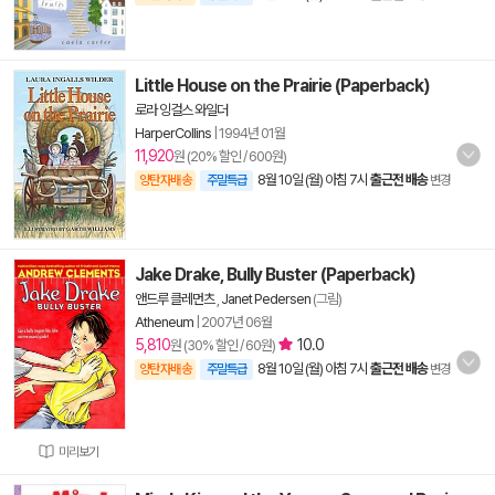
Little House on the Prairie (Paperback)
로라 잉걸스 와일더
HarperCollins
|
1994년 01월
11,920
원 (20% 할인 / 600원)
8월 10일 (월) 아침 7시
출근전 배송
양탄자배송
주말특급
변경
Jake Drake, Bully Buster (Paperback)
앤드루 클레먼츠
,
Janet Pedersen
(그림)
Atheneum
|
2007년 06월
5,810
10.0
원 (30% 할인 / 60원)
8월 10일 (월) 아침 7시
출근전 배송
양탄자배송
주말특급
변경
미리보기