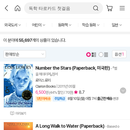
외국도서
어린이
동화책
학습 동화
일반
이 분야에
55,697
개의 상품이 있습니다.
옵션
1
Number the Stars (Paperback, 미국판)
- 『별
을 헤아리며』원서
로이스 로리
Clarion Books
|
2011년 05월
6,500
8.7
원 (44% 할인 / 70원)
8월 10일 (월) 아침 7시
출근전 배송
양탄자배송
주말특급
변경
미리보기
A Long Walk to Water (Paperback)
- Based o