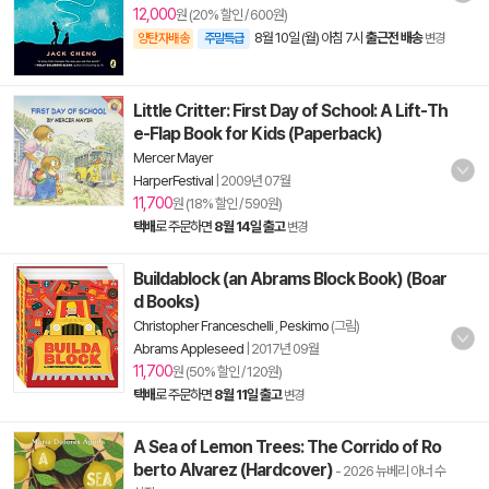
12,000
원 (20% 할인 / 600원)
8월 10일 (월) 아침 7시
출근전 배송
양탄자배송
주말특급
변경
Little Critter: First Day of School: A Lift-Th
e-Flap Book for Kids (Paperback)
Mercer Mayer
HarperFestival
|
2009년 07월
11,700
원 (18% 할인 / 590원)
택배
로 주문하면
8월 14일 출고
변경
Buildablock (an Abrams Block Book) (Boar
d Books)
Christopher Franceschelli
,
Peskimo
(그림)
Abrams Appleseed
|
2017년 09월
11,700
원 (50% 할인 / 120원)
택배
로 주문하면
8월 11일 출고
변경
A Sea of Lemon Trees: The Corrido of Ro
berto Alvarez (Hardcover)
- 2026 뉴베리 아너 수