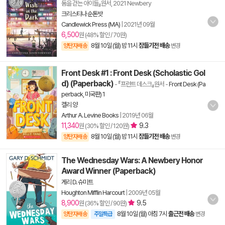
둠을 걷는 아이들』원서, 2021 Newbery
크리스티나 순톤밧
Candlewick Press (MA)
|
2021년 09월
6,500
원 (48% 할인 / 70원)
8월 10일 (월) 밤 11시
잠들기전 배송
양탄자배송
변경
Front Desk #1 : Front Desk (Scholastic Gol
d) (Paperback)
- 『프런트 데스크』원서
-
Front Desk (Pa
perback, 미국판) 1
켈리 양
Arthur A. Levine Books
|
2019년 06월
11,340
9.3
원 (30% 할인 / 120원)
8월 10일 (월) 밤 11시
잠들기전 배송
양탄자배송
변경
The Wednesday Wars: A Newbery Honor
Award Winner (Paperback)
게리 D. 슈미트
Houghton Mifflin Harcourt
|
2009년 05월
8,900
9.5
원 (36% 할인 / 90원)
8월 10일 (월) 아침 7시
출근전 배송
양탄자배송
주말특급
변경