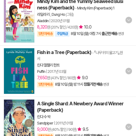
Mindy Kim and the Yummy Seaweed Busi
ness (Paperback)
-
Mindy Kim (Paperback) 1
라일라 리
,
Dung Ho
(그림)
Aladdin
|
2020년 01월
8,320
10.0
원 (20% 할인 / 420원)
8월 10일 (월) 아침 7시
출근전 배송
양탄자배송
주말특급
변경
Fish in a Tree (Paperback)
- 『나무 위의 물고기』원
서
린다 멀랠리 헌트
Puffin
|
2017년 03월
7,650
9.0
원 (43% 할인 / 80원)
8월 10일 (월) 밤 11시
잠들기전 배송
양탄자배송
변경
A Single Shard: A Newbery Award Winner
(Paperback)
린다 수 박
Sandpiper
|
2011년 01월
9,000
9.5
원 (40% 할인 / 90원)
8월 10일 (월) 밤 11시
잠들기전 배송