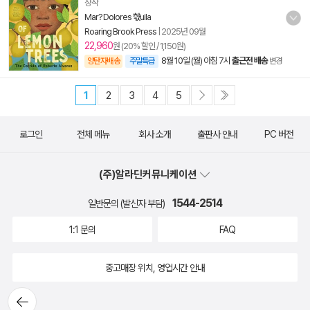
상작
Mar? Dolores 햓uila
Roaring Brook Press
|
2025년 09월
22,960
원 (20% 할인 / 1,150원)
8월 10일 (월) 아침 7시
출근전 배송
양탄자배송
주말특급
변경
1
2
3
4
5
로그인
전체 메뉴
회사 소개
출판사 안내
PC 버전
(주)알라딘커뮤니케이션
1544-2514
일반문의 (발신자 부담)
1:1 문의
FAQ
중고매장 위치, 영업시간 안내
뒤로가